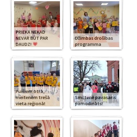
PRIEKA NEKAD
NEVAR BŪT PAR
Džimbas drošības
DAUDZ!
programma
Puišiem otrā,
meitenēm trešā
Smiltenē pavasaris
vieta reģionā!
pamodināts!