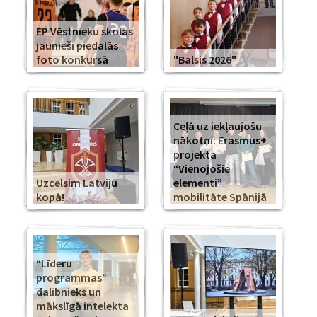
EP Vēstnieku skolas
jaunieši piedalās
foto konkursā
"Balsis 2026"
Ceļā uz iekļaujošu
nākotni: Erasmus+
projekta
“Vienojošie
Uzcelsim Latviju
elementi”
kopā!
mobilitāte Spānijā
“Līderu
programmas”
dalībnieks un
mākslīgā intelekta