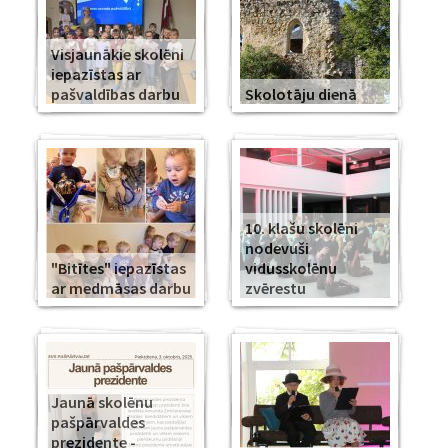
Visjaunākie skolēni
iepazīstas ar
pašvaldības darbu
Skolotāju dienā
10. klašu skolēni
nodevuši
"Bitītes" iepazīstas
vidusskolēnu
ar medmāsas darbu
zvērestu
Jaunā skolēnu
pašpārvaldes
prezidente -