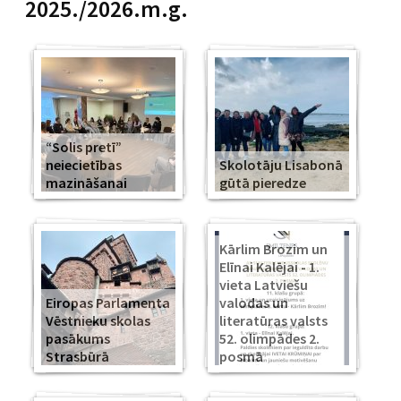
2025./2026.m.g.
“Solis pretī”
neiecietības
Skolotāju Lisabonā
mazināšanai
gūtā pieredze
Kārlim Brozim un
Elīnai Kalējai - 1.
vieta Latviešu
Eiropas Parlamenta
valodas un
Vēstnieku skolas
literatūras valsts
pasākums
52. olimpādes 2.
Strasbūrā
posmā