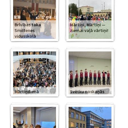
Brīvības taka
Mārtiņi, Mārtiņi —
Smiltenes
ziemai vaļā vārtiņi!
vidusskolā
Mārtiņdienā
Svētku noskaņās