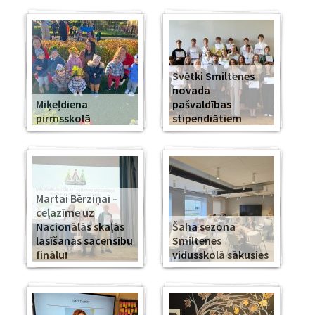
Svētki Smiltenes
novada
Miķeļdiena
pašvaldības
pirmsskolā
stipendiātiem
Martai Bērziņai –
ceļazīme uz
Nacionālās skaļās
Šaha sezona
lasīšanas sacensību
Smiltenes
finālu!
vidusskolā sākusies