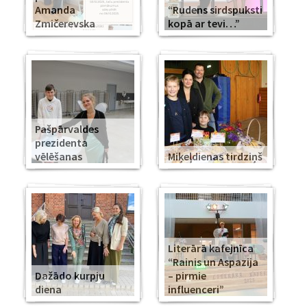
Amanda
“Rudens sirdspuksti
Zmičerevska
kopā ar tevi…”
Pašpārvaldes
prezidenta
vēlēšanas
Miķeļdienas tirdziņš
Literārā kafejnīca
“Rainis un Aspazija
Dažādo kurpju
– pirmie
diena
influenceri”