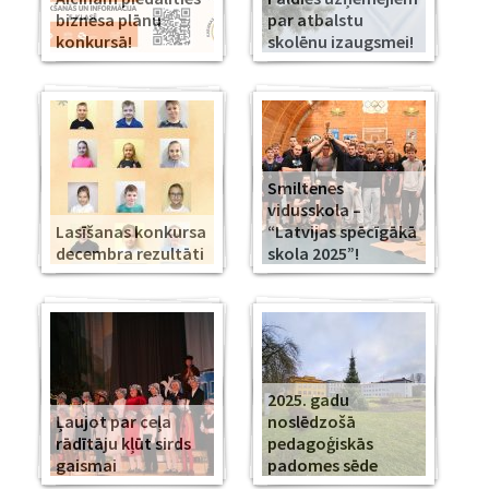
biznesa plānu
par atbalstu
konkursā!
skolēnu izaugsmei!
Smiltenes
vidusskola –
Lasīšanas konkursa
“Latvijas spēcīgākā
decembra rezultāti
skola 2025”!
2025. gadu
Ļaujot par ceļa
noslēdzošā
rādītāju kļūt sirds
pedagoģiskās
gaismai
padomes sēde