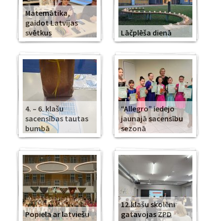
Matemātika,
gaidot Latvijas
svētkus
Lāčplēša dienā
4. – 6. klašu
“Allegro” iedejo
sacensības tautas
jaunajā sacensību
bumbā
sezonā
12.klašu skolēni
Popiela ar latviešu
gatavojas ZPD