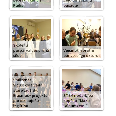
Bebrs un Runcis
Ceļojums skaņu
Rūdis
pasaulē
Skolēnu
pašpārvaldes pirmā
Veicinot izpratni
sēde
par veselīgu uzturu
Smiltenes
vidusskola vada
starptautisku
Erasmus+ projektu
STEM nodarbība
par iekļaujošu
kopā ar “Mazo
izglītību
Brīnumzemi”