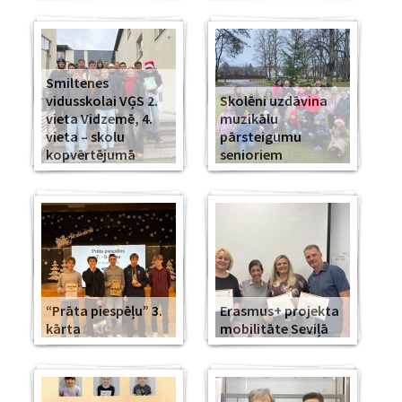
Smiltenes
vidusskolai VĢS 2.
Skolēni uzdāvina
vieta Vidzemē, 4.
muzikālu
vieta – skolu
pārsteigumu
kopvērtējumā
senioriem
“Prāta piespēļu” 3.
Erasmus+ projekta
kārta
mobilitāte Seviļā