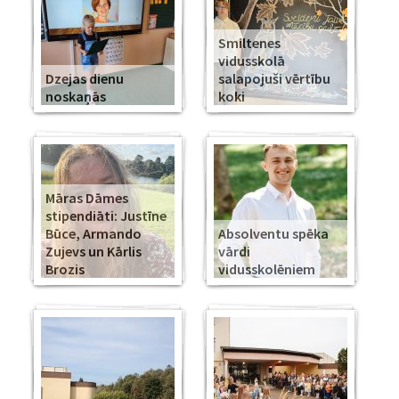
Smiltenes
vidusskolā
Dzejas dienu
salapojuši vērtību
noskaņās
koki
Māras Dāmes
stipendiāti: Justīne
Būce, Armando
Absolventu spēka
Zujevs un Kārlis
vārdi
Brozis
vidusskolēniem