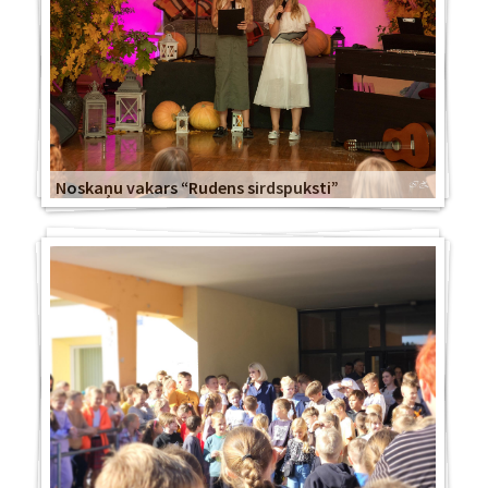
Noskaņu vakars “Rudens sirdspuksti”