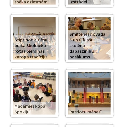
spēka dziesmām
izstrādei
Smiltenes novada
Stiprinot 2. Cēsu
5.un 6. klašu
pulka Skolnieku
skolēnu
rotas piemiņas
dabaszinību
karoga tradīciju
pasākums
Mācāmies kopā
Spokiju
Patriotu mēnesī