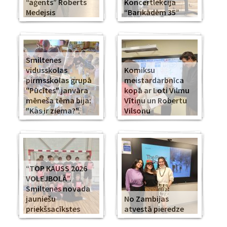
“aģents” Roberts
Koncertlekcija
Medejsis
“Barikādēm 35”
Smiltenes
vidusskolas
Komiksu
pirmsskolas grupā
meistardarbnīca
"Pūcītes" janvāra
kopā ar Loti Vilmu
mēneša tēma bija:
Vītiņu un Robertu
"Kas ir ziema?".
Vilsonu
“TOP KAUSS 2026
VOLEJBOLĀ”.
Smiltenes novada
jauniešu
No Zambijas
priekšsacīkstes
atvestā pieredze