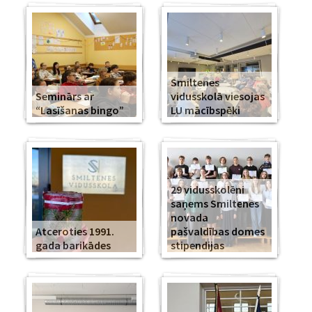
Smiltenes
Seminārs ar
vidusskolā viesojas
“Lasīšanas bingo”
LU mācībspēki
29 vidusskolēni
saņems Smiltenes
novada
Atceroties 1991.
pašvaldības domes
gada barikādes
stipendijas