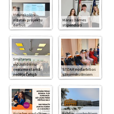
Vidusskolēni
aizstāv projektu
Māras Dāmes
darbus
stipendiāti
Smiltenes
vidusskolēnu
neaizmirstamā
STEAM nodarbības
nedēļa Čehijā
sākumskolēniem
Aicinām piedalīties
Paldies uzņēmējiem