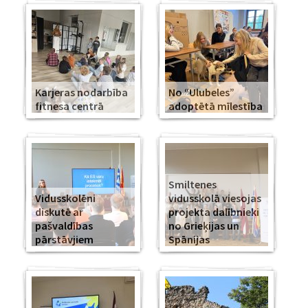
Karjeras nodarbība
No “Ulubeles”
fitnesa centrā
adoptētā mīlestība
Smiltenes
Vidusskolēni
vidusskolā viesojas
diskutē ar
projekta dalībnieki
pašvaldības
no Grieķijas un
pārstāvjiem
Spānijas