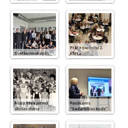
Prāta piespēļu 2.
Svētku noskaņās
kārta
Mana tēva pirmā
Pasākums
skolas diena
“Sadarbības kods”