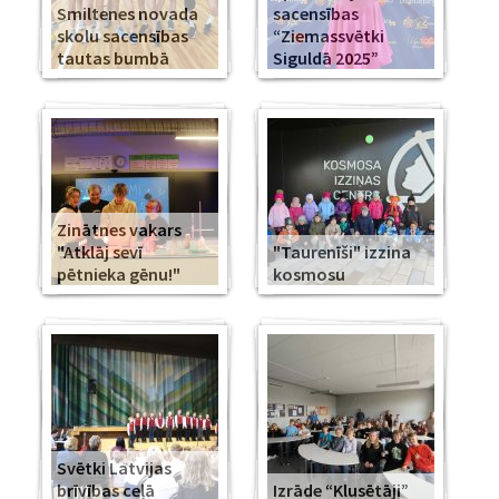
Smiltenes novada
sacensības
skolu sacensības
“Ziemassvētki
tautas bumbā
Siguldā 2025”
Zinātnes vakars
"Atklāj sevī
"Taurenīši" izzina
pētnieka gēnu!"
kosmosu
Svētki Latvijas
brīvības ceļā
Izrāde “Klusētāji”