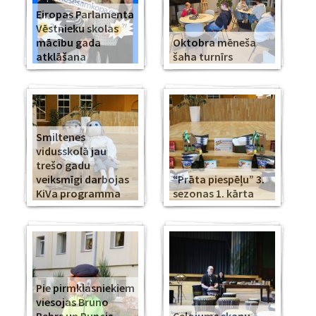
Eiropas Parlamenta
Vēstnieku skolas
mācību gada
Oktobra mēneša
atklāšana
šaha turnīrs
Smiltenes
vidusskolā jau
trešo gadu
veiksmīgi darbojas
“Prāta piespēļu” 3.
KiVa programma
sezonas 1. kārta
Pie pirmklasniekiem
viesojas Bruno