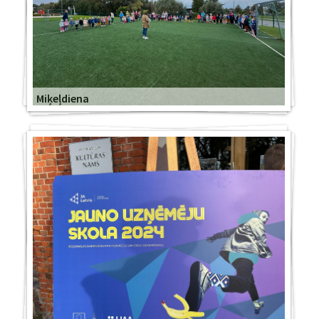
Miķeļdiena