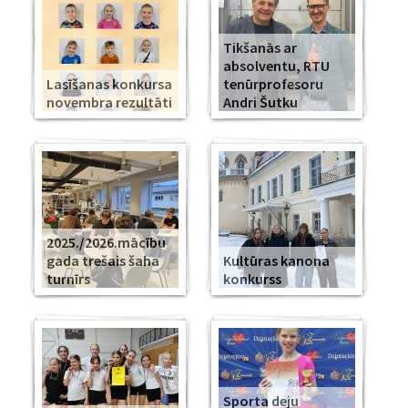
Tikšanās ar
absolventu, RTU
Lasīšanas konkursa
tenūrprofesoru
novembra rezultāti
Andri Šutku
2025./2026.mācību
gada trešais šaha
Kultūras kanona
turnīrs
konkurss
Sporta deju