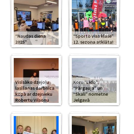
“Naudas diena
“Sporto visa klase”
2025”
12. sezona atklāta!
Visīsāko dzejoļu
Koru “Lido”,
lasīšanas darbnīca
“Pārgauja” un
kopā ar dzejnieku
“Skali” nometne
Robertu Vilsonu
Jelgavā