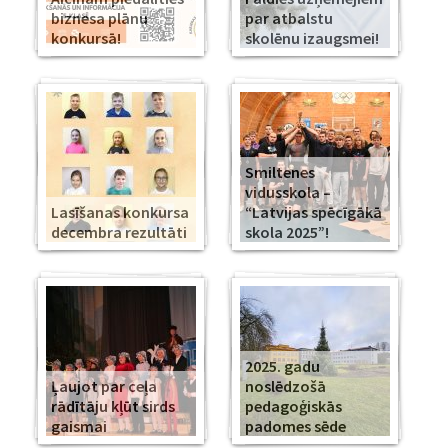
biznesa plānu
par atbalstu
konkursā!
skolēnu izaugsmei!
Smiltenes
vidusskola –
Lasīšanas konkursa
“Latvijas spēcīgākā
decembra rezultāti
skola 2025”!
2025. gadu
Ļaujot par ceļa
noslēdzošā
rādītāju kļūt sirds
pedagoģiskās
gaismai
padomes sēde