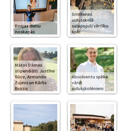
Smiltenes
vidusskolā
Dzejas dienu
salapojuši vērtību
noskaņās
koki
Māras Dāmes
stipendiāti: Justīne
Būce, Armando
Absolventu spēka
Zujevs un Kārlis
vārdi
Brozis
vidusskolēniem