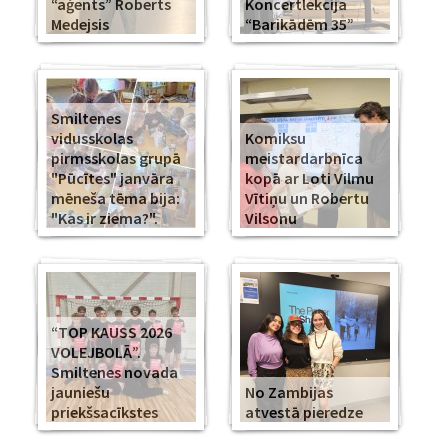
“aģents” Roberts
Koncertlekcija
Medejsis
“Barikādēm 35”
Smiltenes
vidusskolas
Komiksu
pirmsskolas grupā
meistardarbnīca
"Pūcītes" janvāra
kopā ar Loti Vilmu
mēneša tēma bija:
Vītiņu un Robertu
"Kas ir ziema?".
Vilsonu
“TOP KAUSS 2026
VOLEJBOLĀ”.
Smiltenes novada
jauniešu
No Zambijas
priekšsacīkstes
atvestā pieredze