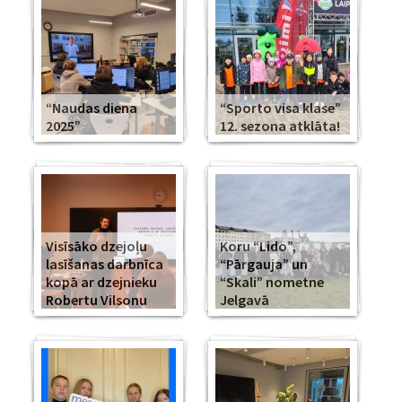
“Naudas diena
“Sporto visa klase”
2025”
12. sezona atklāta!
Visīsāko dzejoļu
Koru “Lido”,
lasīšanas darbnīca
“Pārgauja” un
kopā ar dzejnieku
“Skali” nometne
Robertu Vilsonu
Jelgavā