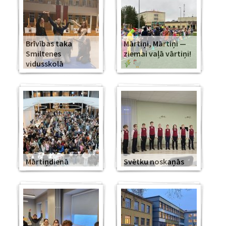
Brīvības taka
Mārtiņi, Mārtiņi —
Smiltenes
ziemai vaļā vārtiņi!
vidusskolā
Mārtiņdienā
Svētku noskaņās