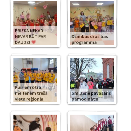
PRIEKA NEKAD
NEVAR BŪT PAR
Džimbas drošības
DAUDZ!
programma
Puišiem otrā,
meitenēm trešā
Smiltenē pavasaris
vieta reģionā!
pamodināts!