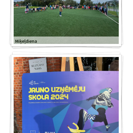
Miķeļdiena