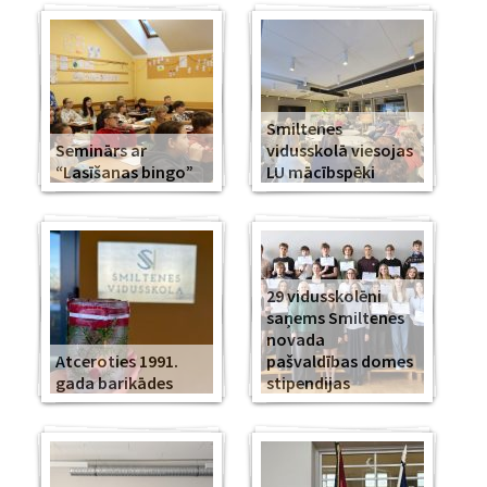
Smiltenes
Seminārs ar
vidusskolā viesojas
“Lasīšanas bingo”
LU mācībspēki
29 vidusskolēni
saņems Smiltenes
novada
Atceroties 1991.
pašvaldības domes
gada barikādes
stipendijas