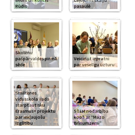
Bebrs un Runcis
Ceļojums skaņu
Rūdis
pasaulē
Skolēnu
pašpārvaldes pirmā
Veicinot izpratni
sēde
par veselīgu uzturu
Smiltenes
vidusskola vada
starptautisku
Erasmus+ projektu
STEM nodarbība
par iekļaujošu
kopā ar “Mazo
izglītību
Brīnumzemi”