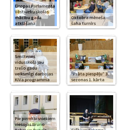
Eiropas Parlamenta
Vēstnieku skolas
mācību gada
Oktobra mēneša
atklāšana
šaha turnīrs
Smiltenes
vidusskolā jau
trešo gadu
veiksmīgi darbojas
“Prāta piespēļu” 3.
KiVa programma
sezonas 1. kārta
Pie pirmklasniekiem
viesojas Bruno