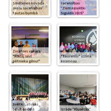
Smiltenes novada
sacensības
skolu sacensības
“Ziemassvētki
tautas bumbā
Siguldā 2025”
Zinātnes vakars
"Atklāj sevī
"Taurenīši" izzina
pētnieka gēnu!"
kosmosu
Svētki Latvijas
brīvības ceļā
Izrāde “Klusētāji”