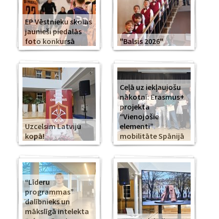
EP Vēstnieku skolas
jaunieši piedalās
foto konkursā
"Balsis 2026"
Ceļā uz iekļaujošu
nākotni: Erasmus+
projekta
“Vienojošie
Uzcelsim Latviju
elementi”
kopā!
mobilitāte Spānijā
“Līderu
programmas”
dalībnieks un
mākslīgā intelekta