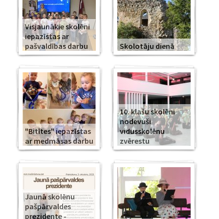
Visjaunākie skolēni
iepazīstas ar
pašvaldības darbu
Skolotāju dienā
10. klašu skolēni
nodevuši
"Bitītes" iepazīstas
vidusskolēnu
ar medmāsas darbu
zvērestu
Jaunā skolēnu
pašpārvaldes
prezidente -