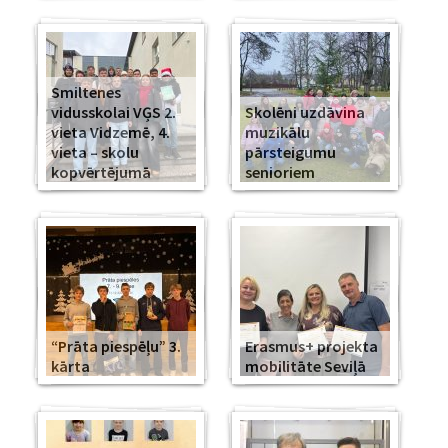
Smiltenes
vidusskolai VĢS 2.
Skolēni uzdāvina
vieta Vidzemē, 4.
muzikālu
vieta – skolu
pārsteigumu
kopvērtējumā
senioriem
“Prāta piespēļu” 3.
Erasmus+ projekta
kārta
mobilitāte Seviļā