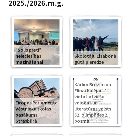
2025./2026.m.g.
“Solis pretī”
neiecietības
Skolotāju Lisabonā
mazināšanai
gūtā pieredze
Kārlim Brozim un
Elīnai Kalējai - 1.
vieta Latviešu
Eiropas Parlamenta
valodas un
Vēstnieku skolas
literatūras valsts
pasākums
52. olimpādes 2.
Strasbūrā
posmā