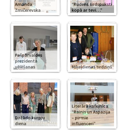
Amanda
“Rudens sirdspuksti
Zmičerevska
kopā ar tevi…”
Pašpārvaldes
prezidenta
vēlēšanas
Miķeļdienas tirdziņš
Literārā kafejnīca
“Rainis un Aspazija
Dažādo kurpju
– pirmie
diena
influenceri”