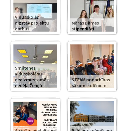
Vidusskolēni
aizstāv projektu
Māras Dāmes
darbus
stipendiāti
Smiltenes
vidusskolēnu
neaizmirstamā
STEAM nodarbības
nedēļa Čehijā
sākumskolēniem
Aicinām piedalīties
Paldies uzņēmējiem