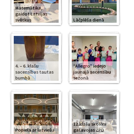
Matemātika,
gaidot Latvijas
svētkus
Lāčplēša dienā
4. – 6. klašu
“Allegro” iedejo
sacensības tautas
jaunajā sacensību
bumbā
sezonā
12.klašu skolēni
Popiela ar latviešu
gatavojas ZPD