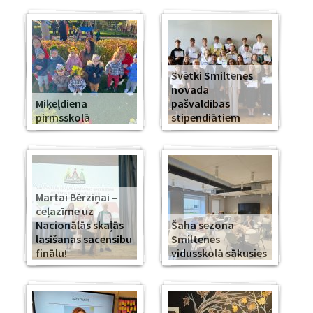
Svētki Smiltenes
novada
Miķeļdiena
pašvaldības
pirmsskolā
stipendiātiem
Martai Bērziņai –
ceļazīme uz
Nacionālās skaļās
Šaha sezona
lasīšanas sacensību
Smiltenes
finālu!
vidusskolā sākusies