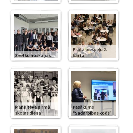
Prāta piespēļu 2.
Svētku noskaņās
kārta
Mana tēva pirmā
Pasākums
skolas diena
“Sadarbības kods”