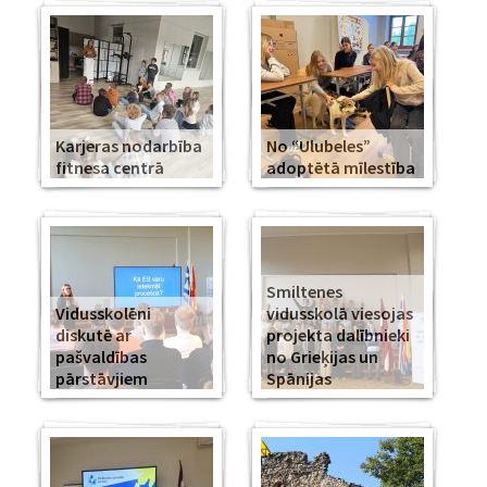
Karjeras nodarbība
No “Ulubeles”
fitnesa centrā
adoptētā mīlestība
Smiltenes
Vidusskolēni
vidusskolā viesojas
diskutē ar
projekta dalībnieki
pašvaldības
no Grieķijas un
pārstāvjiem
Spānijas