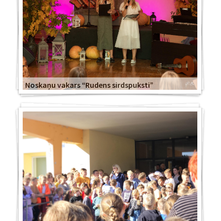
Noskaņu vakars “Rudens sirdspuksti”