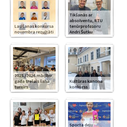
Tikšanās ar
absolventu, RTU
Lasīšanas konkursa
tenūrprofesoru
novembra rezultāti
Andri Šutku
2025./2026.mācību
gada trešais šaha
Kultūras kanona
turnīrs
konkurss
Sporta deju