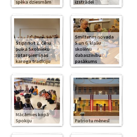
spēka dziesmām
izstrādei
Smiltenes novada
Stiprinot 2. Cēsu
5.un 6. klašu
pulka Skolnieku
skolēnu
rotas piemiņas
dabaszinību
karoga tradīciju
pasākums
Mācāmies kopā
Spokiju
Patriotu mēnesī