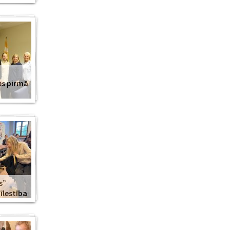
es pirmā
s”
lestība