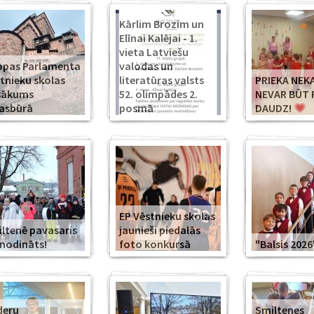
Kārlim Brozim un
Elīnai Kalējai - 1.
vieta Latviešu
opas Parlamenta
valodas un
tnieku skolas
literatūras valsts
PRIEKA NEK
sākums
52. olimpādes 2.
NEVAR BŪT 
asbūrā
posmā
DAUDZ!
EP Vēstnieku skolas
ltenē pavasaris
jaunieši piedalās
modināts!
foto konkursā
"Balsis 2026
deru
Smiltenes