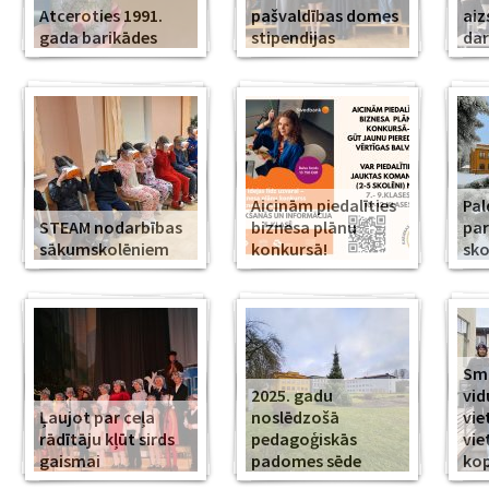
Atceroties 1991.
pašvaldības domes
aiz
gada barikādes
stipendijas
da
Aicinām piedalīties
Pal
STEAM nodarbības
biznesa plānu
par
sākumskolēniem
konkursā!
sko
Smi
2025. gadu
vid
Ļaujot par ceļa
noslēdzošā
vie
rādītāju kļūt sirds
pedagoģiskās
vie
gaismai
padomes sēde
ko