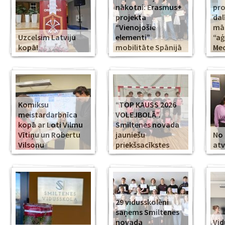
nākotni: Erasmus+
pr
projekta
dal
“Vienojošie
māk
Uzcelsim Latviju
elementi”
“aģ
kopā!
mobilitāte Spānijā
Med
Komiksu
“TOP KAUSS 2026
meistardarbnīca
VOLEJBOLĀ”.
kopā ar Loti Vilmu
Smiltenes novada
Vītiņu un Robertu
jauniešu
No 
Vilsonu
priekšsacīkstes
atv
29 vidusskolēni
saņems Smiltenes
novada
Vid