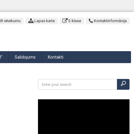
īt ieteikumu
Lapas karte
E-klase
Kontaktinformācija
I”
Salidojums
Kontakti