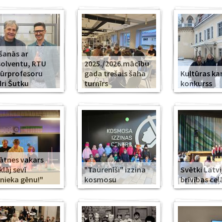
šanās ar
olventu, RTU
2025./2026.mācību
ūrprofesoru
gada trešais šaha
Kultūras k
ri Šutku
turnīrs
konkurss
ātnes vakars
klāj sevī
"Taurenīši" izzina
Svētki Latvi
nieka gēnu!"
kosmosu
brīvības ceļ