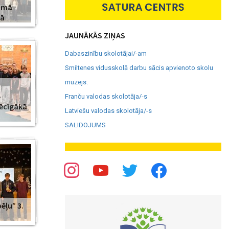
amā
jā
JAUNĀKĀS ZIŅAS
Dabaszinību skolotājai/-am
Smiltenes vidusskolā darbu sācis apvienoto skolu
muzejs.
–
Franču valodas skolotāja/-s
pēcīgākā
Latviešu valodas skolotāja/-s
SALIDOJUMS
ēļu” 3.