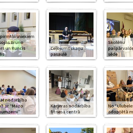
 pirmklasniekiem
sojas Bruno
Skolēnu
rs un Runcis
Ceļojums skaņu
pašpārvald
is
pasaulē
sēde
EM nodarbība
ā ar “Mazo
Karjeras nodarbība
No “Ulubele
īnumzemi”
fitnesa centrā
adoptētā mī