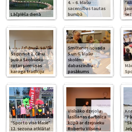
4. – 6. klašu
“Al
sacensības tautas
jau
Lāčplēša dienā
bumbā
se
Smiltenes novada
Stiprinot 2. Cēsu
5.un 6. klašu
pulka Skolnieku
skolēnu
rotas piemiņas
dabaszinību
Mā
karoga tradīciju
pasākums
Spo
Visīsāko dzejoļu
Kor
lasīšanas darbnīca
“Pā
“Sporto visa klase”
kopā ar dzejnieku
“Sk
12. sezona atklāta!
Robertu Vilsonu
Jel