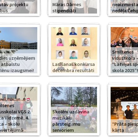
stāv projektu
Māras Dāmes
neaizmirst
rbus
stipendiāti
nedēļa Čehi
Smiltenes
dies uzņēmējiem
vidusskola 
 atbalstu
Lasīšanas konkursa
“Latvijas s
lēnu izaugsmei!
decembra rezultāti
skola 2025”!
ltenes
usskolai VĢS 2.
Skolēni uzdāvina
ta Vidzemē, 4.
muzikālu
ta – skolu
pārsteigumu
“Prāta piesp
pvērtējumā
senioriem
kārta