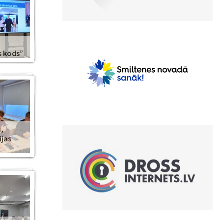
s kods”
,
ijas