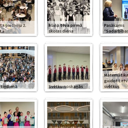
ta piespēļu 2.
Mana tēva pirmā
Pasākums
ta
skolas diena
“Sadarbība
Matemātika
gaidot Latv
tiņdienā
Svētku noskaņās
svētkus