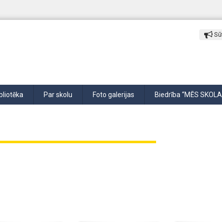
Sūt
bliotēka
Par skolu
Foto galerijas
Biedrība “MĒS SKOLA