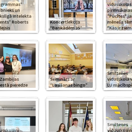
ogrammas”
vidusskolas
ībnieks un
pirmsskola
slīgā intelekta
"Pūcītes" j
ents” Roberts
Koncertlekcija
mēneša tēma
ejsis
“Barikādēm 35”
"Kas ir ziem
Smiltenes
Zambijas
Seminārs ar
vidusskolā 
estā pieredze
“Lasīšanas bingo”
LU mācībsp
Smiltenes
usskolēni
vidusskolē