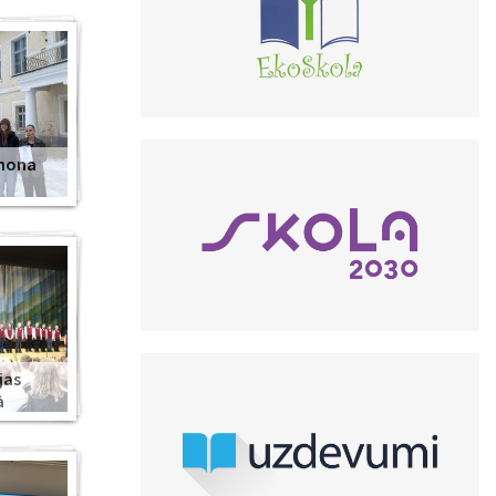
anona
jas
ā