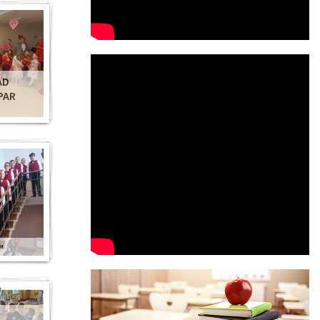
AD
PAR
"