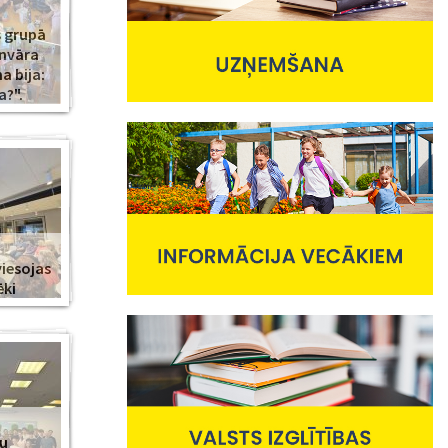
s grupā
anvāra
 bija:
a?".
viesojas
ēki
nu