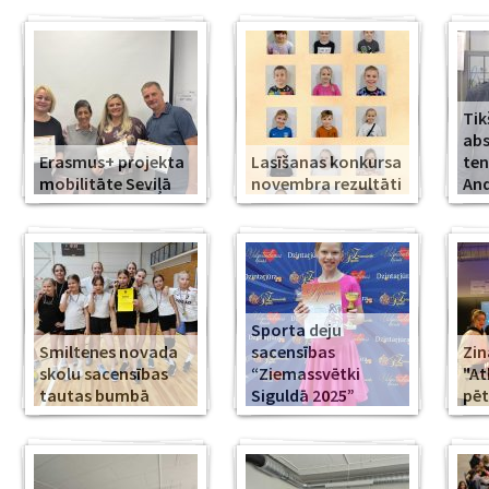
Tik
abs
Erasmus+ projekta
Lasīšanas konkursa
ten
mobilitāte Seviļā
novembra rezultāti
And
Sporta deju
Smiltenes novada
sacensības
Zin
skolu sacensības
“Ziemassvētki
"At
tautas bumbā
Siguldā 2025”
pēt