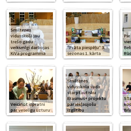
Smiltenes
vidusskolā jau
Pie
trešo gadu
vie
veiksmīgi darbojas
“Prāta piespēļu” 3.
Beb
KiVa programma
sezonas 1. kārta
Rūd
Smiltenes
vidusskola vada
starptautisku
Erasmus+ projektu
ST
Veicinot izpratni
par iekļaujošu
kop
par veselīgu uzturu
izglītību
Br