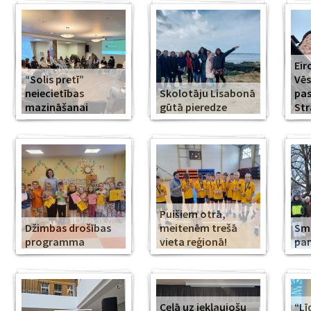
Eir
“Solis pretī”
Vēs
neiecietības
Skolotāju Lisabonā
pa
mazināšanai
gūtā pieredze
Str
Puišiem otrā,
Džimbas drošības
meitenēm trešā
Smi
programma
vieta reģionā!
pa
Ceļā uz iekļaujošu
“Lī