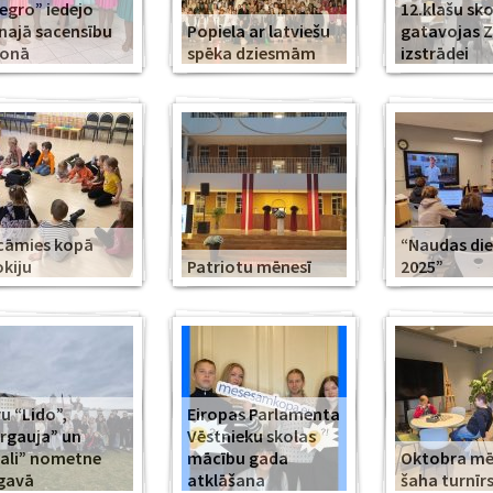
legro” iedejo
12.klašu sko
najā sacensību
Popiela ar latviešu
gatavojas 
zonā
spēka dziesmām
izstrādei
cāmies kopā
“Naudas di
kiju
Patriotu mēnesī
2025”
u “Lido”,
Eiropas Parlamenta
rgauja” un
Vēstnieku skolas
ali” nometne
mācību gada
Oktobra m
gavā
atklāšana
šaha turnīr