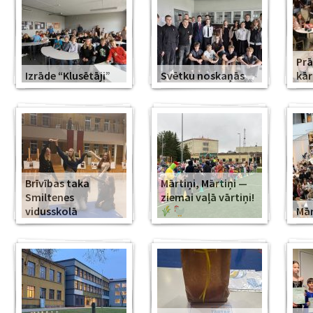
Prā
Izrāde “Klusētāji”
Svētku noskaņās
kār
Brīvības taka
Mārtiņi, Mārtiņi —
Smiltenes
ziemai vaļā vārtiņi!
vidusskolā
Mār