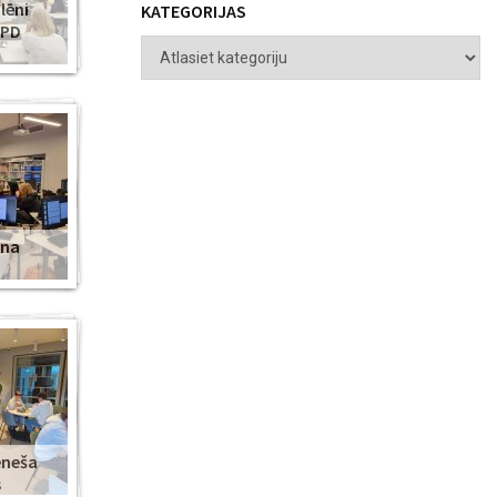
lēni
KATEGORIJAS
ZPD
ena
ēneša
s