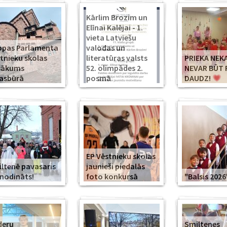
Kārlim Brozim un
Elīnai Kalējai - 1.
vieta Latviešu
opas Parlamenta
valodas un
tnieku skolas
literatūras valsts
PRIEKA NEK
sākums
52. olimpādes 2.
NEVAR BŪT 
asbūrā
posmā
DAUDZ!
EP Vēstnieku skolas
ltenē pavasaris
jaunieši piedalās
modināts!
foto konkursā
"Balsis 2026
deru
Smiltenes