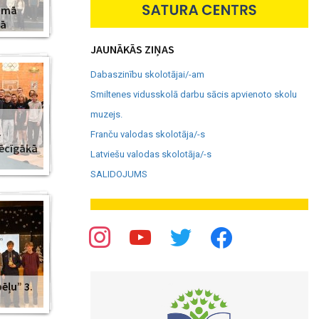
amā
jā
JAUNĀKĀS ZIŅAS
Dabaszinību skolotājai/-am
Smiltenes vidusskolā darbu sācis apvienoto skolu
muzejs.
–
Franču valodas skolotāja/-s
pēcīgākā
Latviešu valodas skolotāja/-s
SALIDOJUMS
ēļu” 3.