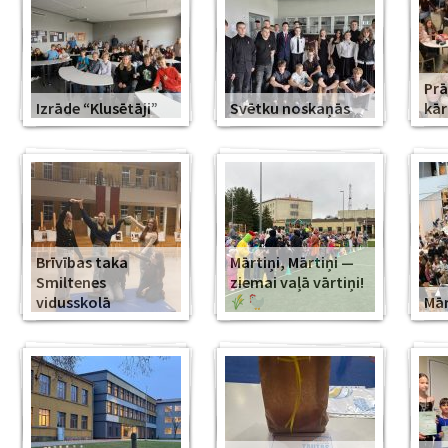
Prā
Izrāde “Klusētāji”
Svētku noskaņās
kār
Brīvības taka
Mārtiņi, Mārtiņi —
Smiltenes
ziemai vaļā vārtiņi!
vidusskolā
Mār