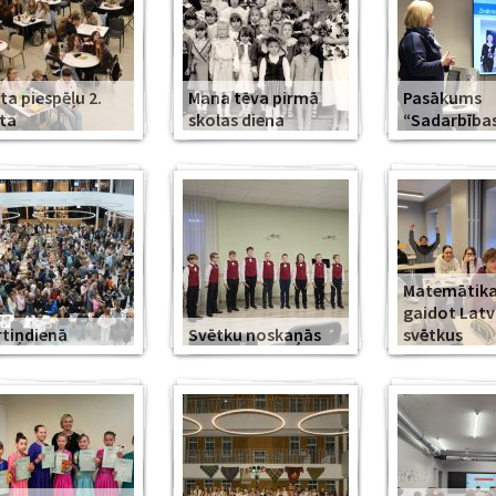
ta piespēļu 2.
Mana tēva pirmā
Pasākums
ta
skolas diena
“Sadarbība
Matemātika
gaidot Latv
tiņdienā
Svētku noskaņās
svētkus