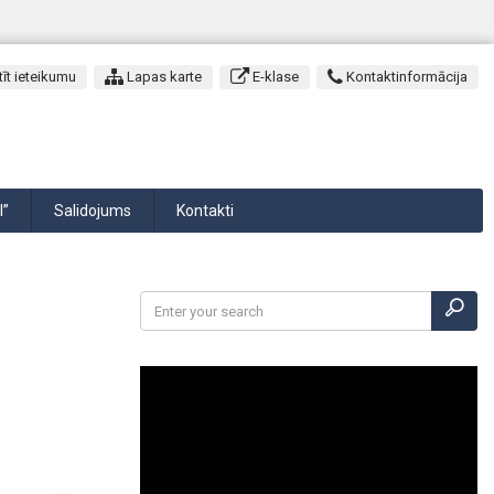
īt ieteikumu
Lapas karte
E-klase
Kontaktinformācija
I”
Salidojums
Kontakti