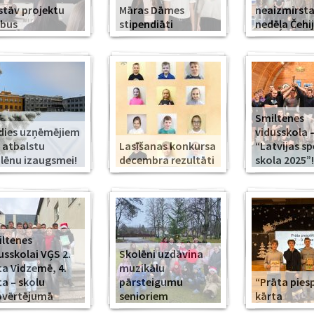
stāv projektu
Māras Dāmes
neaizmirst
rbus
stipendiāti
nedēļa Čehi
Smiltenes
dies uzņēmējiem
vidusskola 
 atbalstu
Lasīšanas konkursa
“Latvijas s
lēnu izaugsmei!
decembra rezultāti
skola 2025”!
ltenes
usskolai VĢS 2.
Skolēni uzdāvina
ta Vidzemē, 4.
muzikālu
ta – skolu
pārsteigumu
“Prāta piesp
pvērtējumā
senioriem
kārta