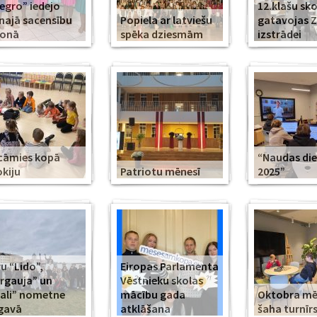
legro” iedejo
12.klašu sko
najā sacensību
Popiela ar latviešu
gatavojas 
zonā
spēka dziesmām
izstrādei
cāmies kopā
“Naudas di
kiju
Patriotu mēnesī
2025”
u “Lido”,
Eiropas Parlamenta
rgauja” un
Vēstnieku skolas
ali” nometne
mācību gada
Oktobra m
gavā
atklāšana
šaha turnīr