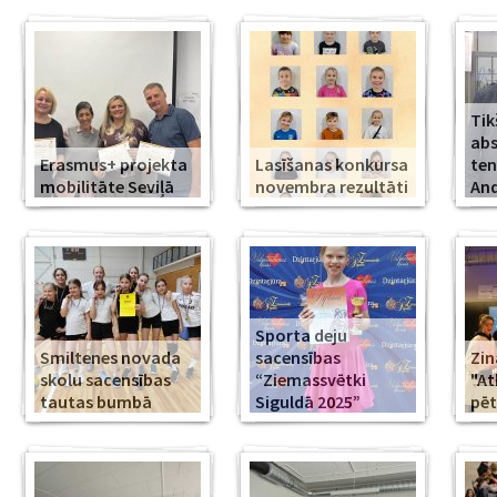
Tik
abs
Erasmus+ projekta
Lasīšanas konkursa
ten
mobilitāte Seviļā
novembra rezultāti
And
Sporta deju
Smiltenes novada
sacensības
Zin
skolu sacensības
“Ziemassvētki
"At
tautas bumbā
Siguldā 2025”
pēt