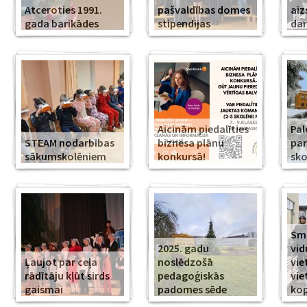
Atceroties 1991.
pašvaldības domes
aiz
gada barikādes
stipendijas
da
Aicinām piedalīties
Pal
STEAM nodarbības
biznesa plānu
par
sākumskolēniem
konkursā!
sko
Smi
2025. gadu
vid
Ļaujot par ceļa
noslēdzošā
vie
rādītāju kļūt sirds
pedagoģiskās
vie
gaismai
padomes sēde
ko