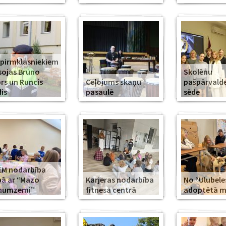
 pirmklasniekiem
sojas Bruno
Skolēnu
rs un Runcis
Ceļojums skaņu
pašpārvald
is
pasaulē
sēde
EM nodarbība
ā ar “Mazo
Karjeras nodarbība
No “Ulubele
īnumzemi”
fitnesa centrā
adoptētā mī