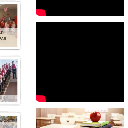
AD
PAR
"