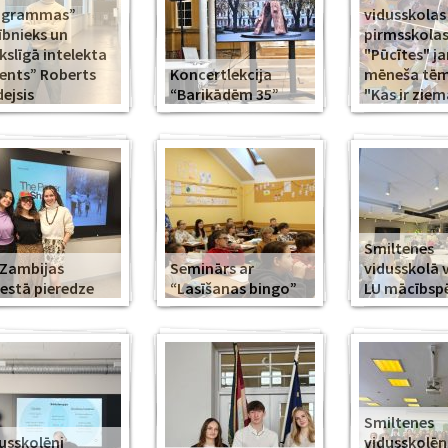
ogrammas”
vidusskolas
ībnieks un
pirmsskola
slīgā intelekta
"Pūcītes" j
ents” Roberts
Koncertlekcija
mēneša tēma
ejsis
“Barikādēm 35”
"Kas ir ziem
Smiltenes
Zambijas
Seminārs ar
vidusskolā 
estā pieredze
“Lasīšanas bingo”
LU mācībsp
Smiltenes
usskolēni
vidusskolē