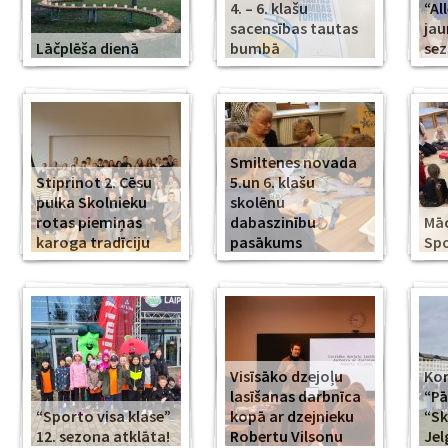
4. – 6. klašu
“Al
sacensības tautas
jau
Lāčplēša dienā
bumbā
se
Smiltenes novada
Stiprinot 2. Cēsu
5.un 6. klašu
pulka Skolnieku
skolēnu
rotas piemiņas
dabaszinību
Mā
karoga tradīciju
pasākums
Spo
Visīsāko dzejoļu
Kor
lasīšanas darbnīca
“Pā
“Sporto visa klase”
kopā ar dzejnieku
“Sk
12. sezona atklāta!
Robertu Vilsonu
Jel