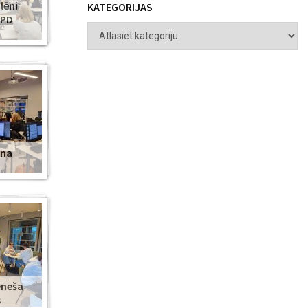
lēni
KATEGORIJAS
ZPD
ena
ēneša
s