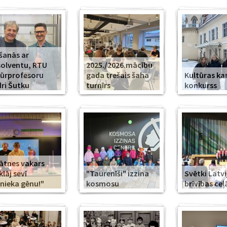
šanās ar
olventu, RTU
2025./2026.mācību
ūrprofesoru
gada trešais šaha
Kultūras k
ri Šutku
turnīrs
konkurss
ātnes vakars
klāj sevī
"Taurenīši" izzina
Svētki Latvi
nieka gēnu!"
kosmosu
brīvības ceļ