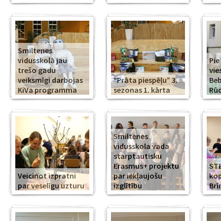
Smiltenes
vidusskolā jau
Pie
trešo gadu
vie
veiksmīgi darbojas
“Prāta piespēļu” 3.
Beb
KiVa programma
sezonas 1. kārta
Rūd
Smiltenes
vidusskola vada
starptautisku
Erasmus+ projektu
ST
Veicinot izpratni
par iekļaujošu
kop
par veselīgu uzturu
izglītību
Br