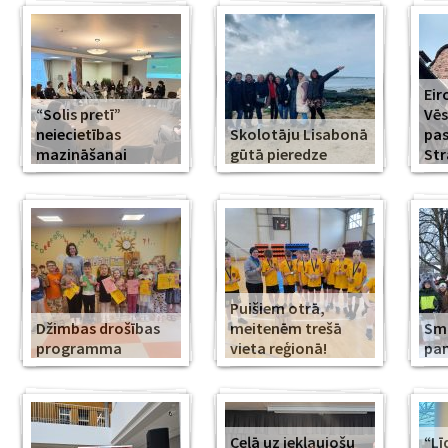
Eir
“Solis pretī”
Vēs
neiecietības
Skolotāju Lisabonā
pa
mazināšanai
gūtā pieredze
Str
Puišiem otrā,
Džimbas drošības
meitenēm trešā
Smi
programma
vieta reģionā!
pa
Ceļā uz iekļaujošu
“Lī