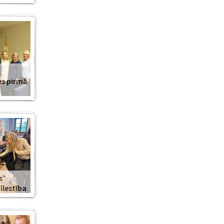
es pirmā
s”
lestība