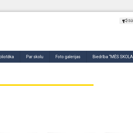
Sūt
bliotēka
Par skolu
Foto galerijas
Biedrība “MĒS SKOLA