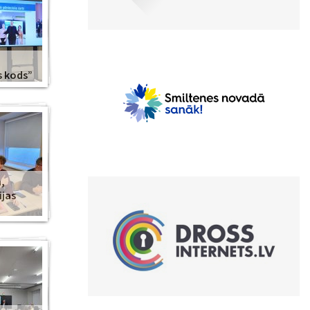
s kods”
,
ijas