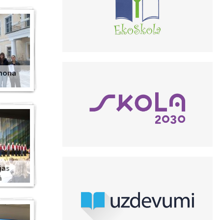
anona
jas
ā