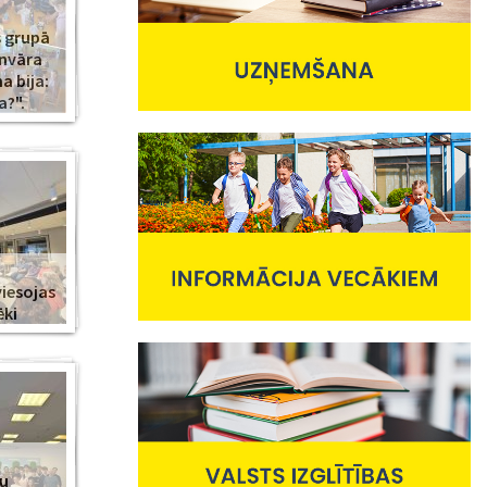
s grupā
anvāra
 bija:
a?".
viesojas
ēki
nu