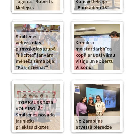
“aģents” Roberts
Koncertlekcija
Medejsis
“Barikādēm 35”
Smiltenes
vidusskolas
Komiksu
pirmsskolas grupā
meistardarbnīca
"Pūcītes" janvāra
kopā ar Loti Vilmu
mēneša tēma bija:
Vītiņu un Robertu
"Kas ir ziema?".
Vilsonu
“TOP KAUSS 2026
VOLEJBOLĀ”.
Smiltenes novada
jauniešu
No Zambijas
priekšsacīkstes
atvestā pieredze