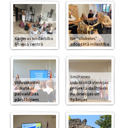
Karjeras nodarbība
No “Ulubeles”
fitnesa centrā
adoptētā mīlestība
Smiltenes
Vidusskolēni
vidusskolā viesojas
diskutē ar
projekta dalībnieki
pašvaldības
no Grieķijas un
pārstāvjiem
Spānijas