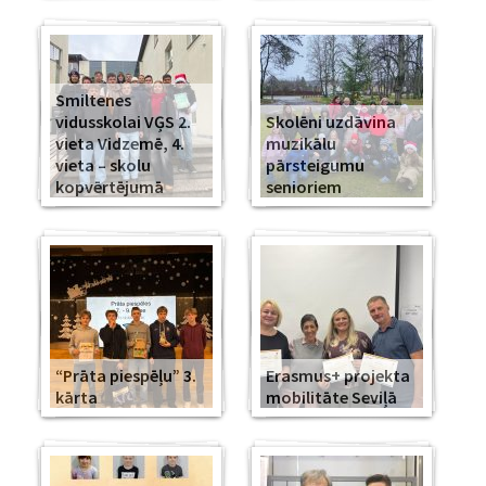
Smiltenes
vidusskolai VĢS 2.
Skolēni uzdāvina
vieta Vidzemē, 4.
muzikālu
vieta – skolu
pārsteigumu
kopvērtējumā
senioriem
“Prāta piespēļu” 3.
Erasmus+ projekta
kārta
mobilitāte Seviļā