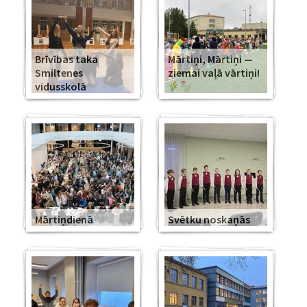
Brīvības taka
Mārtiņi, Mārtiņi —
Smiltenes
ziemai vaļā vārtiņi!
vidusskolā
Mārtiņdienā
Svētku noskaņās