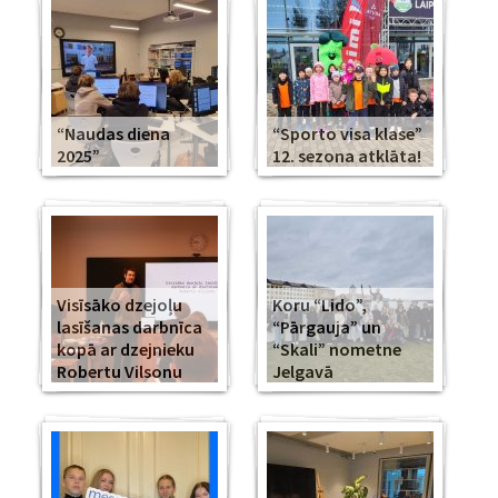
“Naudas diena
“Sporto visa klase”
2025”
12. sezona atklāta!
Visīsāko dzejoļu
Koru “Lido”,
lasīšanas darbnīca
“Pārgauja” un
kopā ar dzejnieku
“Skali” nometne
Robertu Vilsonu
Jelgavā