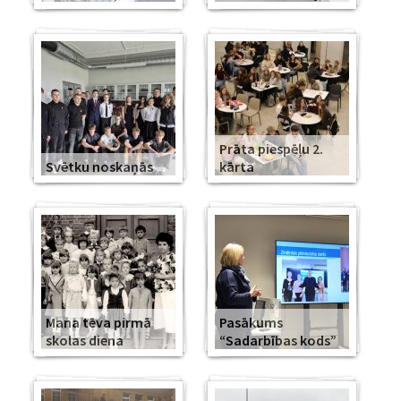
Prāta piespēļu 2.
Svētku noskaņās
kārta
Mana tēva pirmā
Pasākums
skolas diena
“Sadarbības kods”