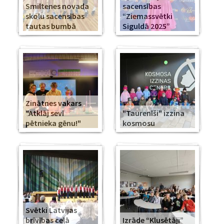
Smiltenes novada
sacensības
skolu sacensības
“Ziemassvētki
tautas bumbā
Siguldā 2025”
Zinātnes vakars
"Atklāj sevī
"Taurenīši" izzina
pētnieka gēnu!"
kosmosu
Svētki Latvijas
brīvības ceļā
Izrāde “Klusētāji”