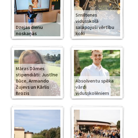
Smiltenes
vidusskolā
Dzejas dienu
salapojuši vērtību
noskaņās
koki
Māras Dāmes
stipendiāti: Justīne
Būce, Armando
Absolventu spēka
Zujevs un Kārlis
vārdi
Brozis
vidusskolēniem