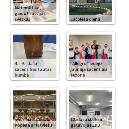
Matemātika,
gaidot Latvijas
svētkus
Lāčplēša dienā
4. – 6. klašu
“Allegro” iedejo
sacensības tautas
jaunajā sacensību
bumbā
sezonā
12.klašu skolēni
Popiela ar latviešu
gatavojas ZPD