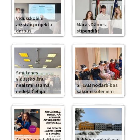
Vidusskolēni
aizstāv projektu
Māras Dāmes
darbus
stipendiāti
Smiltenes
vidusskolēnu
neaizmirstamā
STEAM nodarbības
nedēļa Čehijā
sākumskolēniem
Aicinām piedalīties
Paldies uzņēmējiem