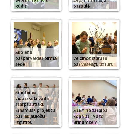
Bebrs un Runcis
Ceļojums skaņu
Rūdis
pasaulē
Skolēnu
pašpārvaldes pirmā
Veicinot izpratni
sēde
par veselīgu uzturu
Smiltenes
vidusskola vada
starptautisku
Erasmus+ projektu
STEM nodarbība
par iekļaujošu
kopā ar “Mazo
izglītību
Brīnumzemi”