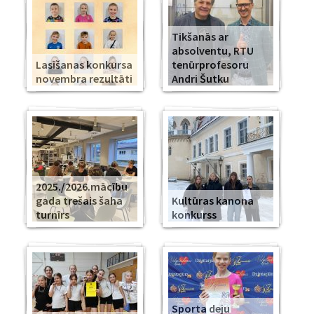
Tikšanās ar
absolventu, RTU
Lasīšanas konkursa
tenūrprofesoru
novembra rezultāti
Andri Šutku
2025./2026.mācību
gada trešais šaha
Kultūras kanona
turnīrs
konkurss
Sporta deju