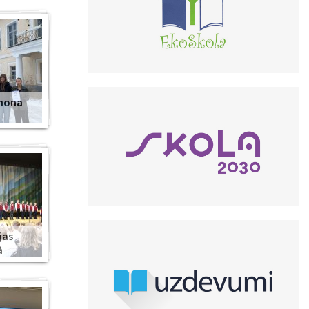
anona
jas
ā