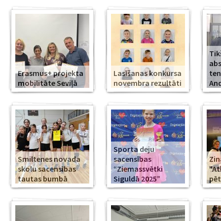
Tik
abs
Erasmus+ projekta
Lasīšanas konkursa
ten
mobilitāte Seviļā
novembra rezultāti
And
Sporta deju
Smiltenes novada
sacensības
Zin
skolu sacensības
“Ziemassvētki
"At
tautas bumbā
Siguldā 2025”
pēt