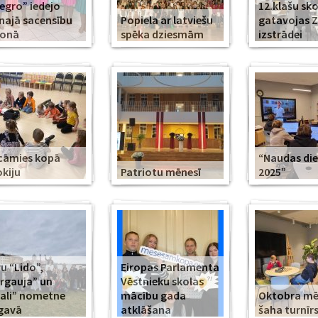
legro” iedejo
12.klašu sko
najā sacensību
Popiela ar latviešu
gatavojas 
zonā
spēka dziesmām
izstrādei
cāmies kopā
“Naudas di
kiju
Patriotu mēnesī
2025”
u “Lido”,
Eiropas Parlamenta
rgauja” un
Vēstnieku skolas
ali” nometne
mācību gada
Oktobra m
gavā
atklāšana
šaha turnīr