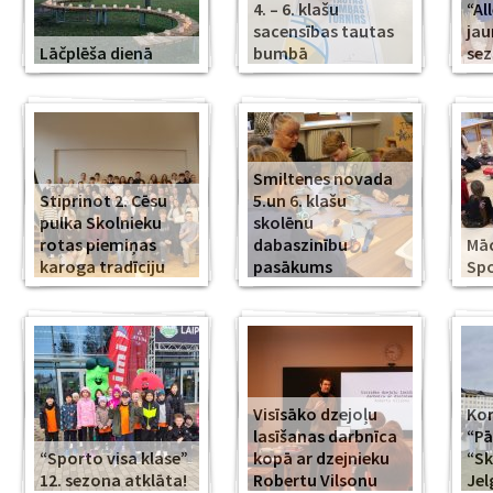
4. – 6. klašu
“Al
sacensības tautas
jau
Lāčplēša dienā
bumbā
se
Smiltenes novada
Stiprinot 2. Cēsu
5.un 6. klašu
pulka Skolnieku
skolēnu
rotas piemiņas
dabaszinību
Mā
karoga tradīciju
pasākums
Spo
Visīsāko dzejoļu
Kor
lasīšanas darbnīca
“Pā
“Sporto visa klase”
kopā ar dzejnieku
“Sk
12. sezona atklāta!
Robertu Vilsonu
Jel