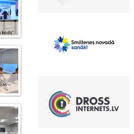
s kods”
,
ijas