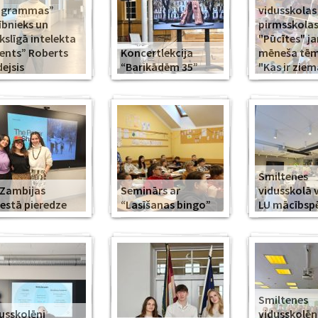
ogrammas”
vidusskolas
ībnieks un
pirmsskola
slīgā intelekta
"Pūcītes" j
ents” Roberts
Koncertlekcija
mēneša tēma
ejsis
“Barikādēm 35”
"Kas ir ziem
Smiltenes
Zambijas
Seminārs ar
vidusskolā 
estā pieredze
“Lasīšanas bingo”
LU mācībsp
Smiltenes
usskolēni
vidusskolē