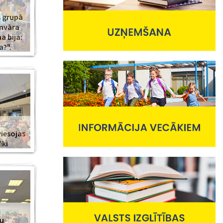
s grupā
anvāra
 bija:
a?".
viesojas
ēki
nu