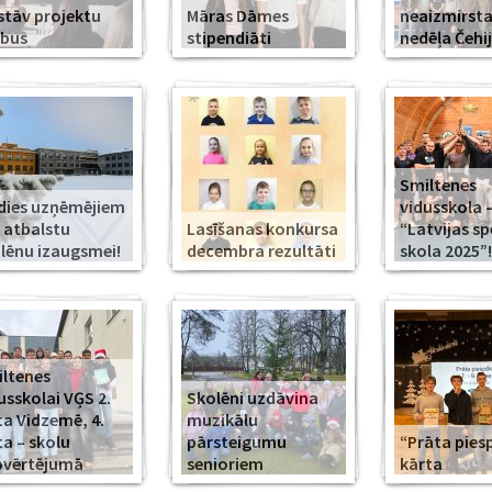
stāv projektu
Māras Dāmes
neaizmirst
rbus
stipendiāti
nedēļa Čehi
Smiltenes
dies uzņēmējiem
vidusskola 
 atbalstu
Lasīšanas konkursa
“Latvijas s
lēnu izaugsmei!
decembra rezultāti
skola 2025”!
ltenes
usskolai VĢS 2.
Skolēni uzdāvina
ta Vidzemē, 4.
muzikālu
ta – skolu
pārsteigumu
“Prāta piesp
pvērtējumā
senioriem
kārta