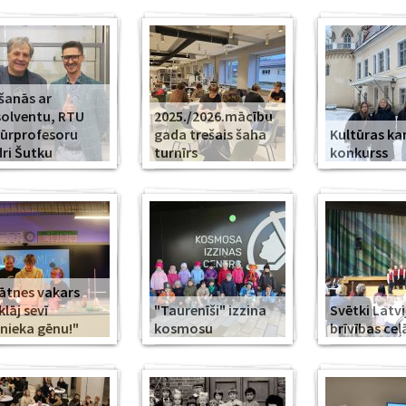
šanās ar
olventu, RTU
2025./2026.mācību
ūrprofesoru
gada trešais šaha
Kultūras k
ri Šutku
turnīrs
konkurss
ātnes vakars
klāj sevī
"Taurenīši" izzina
Svētki Latvi
nieka gēnu!"
kosmosu
brīvības ceļ