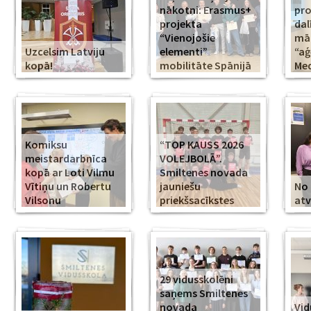
nākotni: Erasmus+
pr
projekta
dal
“Vienojošie
māk
Uzcelsim Latviju
elementi”
“aģ
kopā!
mobilitāte Spānijā
Med
Komiksu
“TOP KAUSS 2026
meistardarbnīca
VOLEJBOLĀ”.
kopā ar Loti Vilmu
Smiltenes novada
Vītiņu un Robertu
jauniešu
No 
Vilsonu
priekšsacīkstes
atv
29 vidusskolēni
saņems Smiltenes
novada
Vid