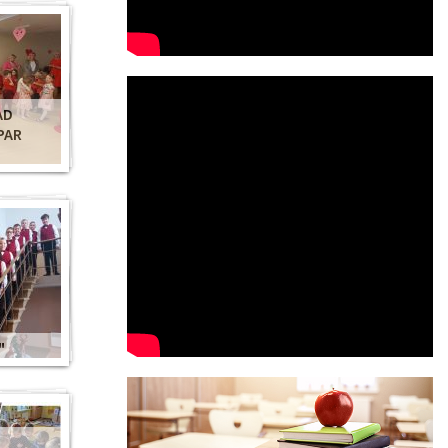
AD
PAR
"