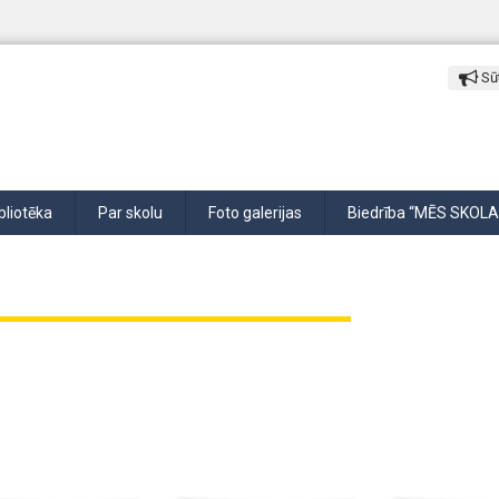
Sūt
bliotēka
Par skolu
Foto galerijas
Biedrība “MĒS SKOLA