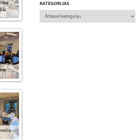
lēni
KATEGORIJAS
ZPD
ena
ēneša
s