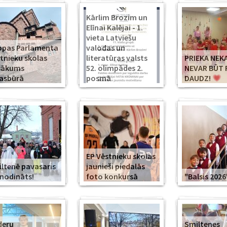
Kārlim Brozim un
Elīnai Kalējai - 1.
vieta Latviešu
opas Parlamenta
valodas un
tnieku skolas
literatūras valsts
PRIEKA NEK
sākums
52. olimpādes 2.
NEVAR BŪT 
asbūrā
posmā
DAUDZ!
EP Vēstnieku skolas
ltenē pavasaris
jaunieši piedalās
modināts!
foto konkursā
"Balsis 2026
deru
Smiltenes