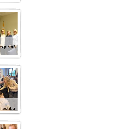
es pirmā
s”
lestība