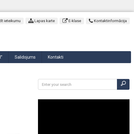
īt ieteikumu
Lapas karte
E-klase
Kontaktinformācija
I”
Salidojums
Kontakti