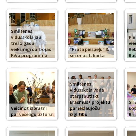
Smiltenes
vidusskolā jau
Pie
trešo gadu
vie
veiksmīgi darbojas
“Prāta piespēļu” 3.
Beb
KiVa programma
sezonas 1. kārta
Rūd
Smiltenes
vidusskola vada
starptautisku
Erasmus+ projektu
ST
Veicinot izpratni
par iekļaujošu
kop
par veselīgu uzturu
izglītību
Br