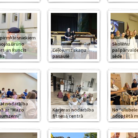
 pirmklasniekiem
sojas Bruno
Skolēnu
rs un Runcis
Ceļojums skaņu
pašpārvald
is
pasaulē
sēde
EM nodarbība
ā ar “Mazo
Karjeras nodarbība
No “Ulubele
īnumzemi”
fitnesa centrā
adoptētā mī