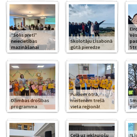
Eir
“Solis pretī”
Vēs
neiecietības
Skolotāju Lisabonā
pa
mazināšanai
gūtā pieredze
Str
Puišiem otrā,
Džimbas drošības
meitenēm trešā
Smi
programma
vieta reģionā!
pa
Ceļā uz iekļaujošu
“Lī