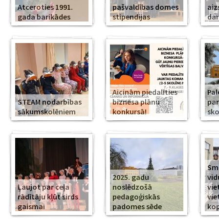
Atceroties 1991.
pašvaldības domes
aiz
gada barikādes
stipendijas
da
Aicinām piedalīties
Pal
STEAM nodarbības
biznesa plānu
par
sākumskolēniem
konkursā!
sko
Smi
2025. gadu
vid
Ļaujot par ceļa
noslēdzošā
vie
rādītāju kļūt sirds
pedagoģiskās
vie
gaismai
padomes sēde
ko