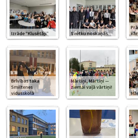
Prā
Izrāde “Klusētāji”
Svētku noskaņās
kār
Brīvības taka
Mārtiņi, Mārtiņi —
Smiltenes
ziemai vaļā vārtiņi!
vidusskolā
Mār