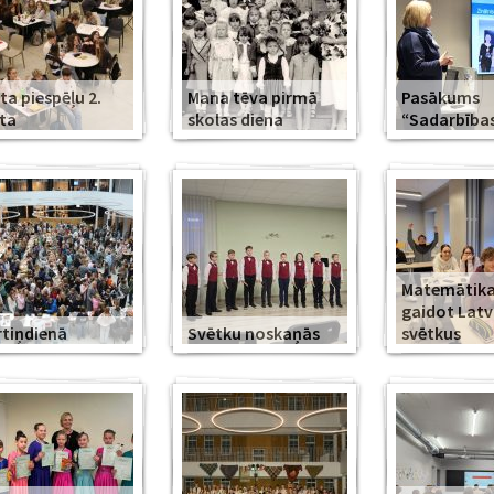
ta piespēļu 2.
Mana tēva pirmā
Pasākums
ta
skolas diena
“Sadarbība
Matemātika
gaidot Latv
tiņdienā
Svētku noskaņās
svētkus