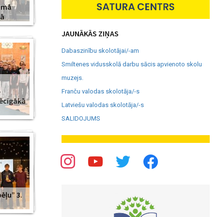
amā
jā
JAUNĀKĀS ZIŅAS
Dabaszinību skolotājai/-am
Smiltenes vidusskolā darbu sācis apvienoto skolu
muzejs.
–
Franču valodas skolotāja/-s
pēcīgākā
Latviešu valodas skolotāja/-s
SALIDOJUMS
ēļu” 3.