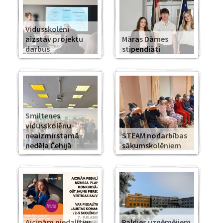
Vidusskolēni
aizstāv projektu
Māras Dāmes
darbus
stipendiāti
Smiltenes
vidusskolēnu
neaizmirstamā
STEAM nodarbības
nedēļa Čehijā
sākumskolēniem
Aicinām piedalīties
Paldies uzņēmējiem