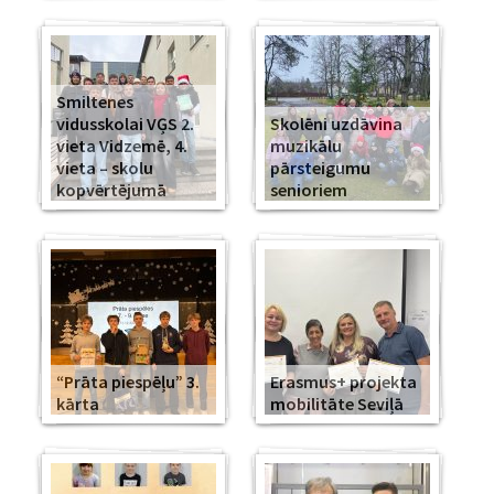
Smiltenes
vidusskolai VĢS 2.
Skolēni uzdāvina
vieta Vidzemē, 4.
muzikālu
vieta – skolu
pārsteigumu
kopvērtējumā
senioriem
“Prāta piespēļu” 3.
Erasmus+ projekta
kārta
mobilitāte Seviļā