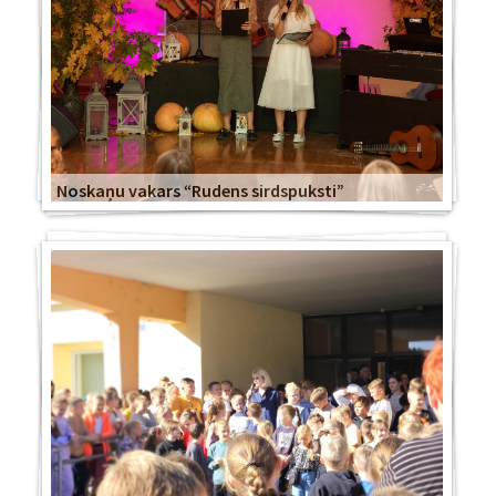
Noskaņu vakars “Rudens sirdspuksti”