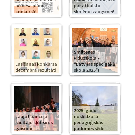
biznesa plānu
par atbalstu
konkursā!
skolēnu izaugsmei!
Smiltenes
vidusskola –
Lasīšanas konkursa
“Latvijas spēcīgākā
decembra rezultāti
skola 2025”!
2025. gadu
Ļaujot par ceļa
noslēdzošā
rādītāju kļūt sirds
pedagoģiskās
gaismai
padomes sēde