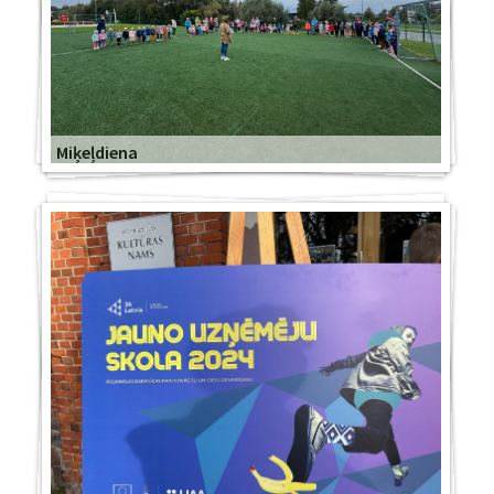
Miķeļdiena