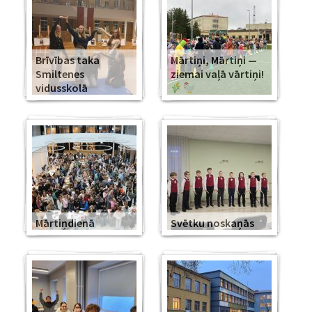
Brīvības taka
Mārtiņi, Mārtiņi —
Smiltenes
ziemai vaļā vārtiņi!
vidusskolā
Mārtiņdienā
Svētku noskaņās