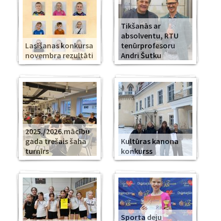
Tikšanās ar
absolventu, RTU
Lasīšanas konkursa
tenūrprofesoru
novembra rezultāti
Andri Šutku
2025./2026.mācību
gada trešais šaha
Kultūras kanona
turnīrs
konkurss
Sporta deju