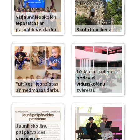
Visjaunākie skolēni
iepazīstas ar
pašvaldības darbu
Skolotāju dienā
10. klašu skolēni
nodevuši
"Bitītes" iepazīstas
vidusskolēnu
ar medmāsas darbu
zvērestu
Jaunā skolēnu
pašpārvaldes
prezidente -