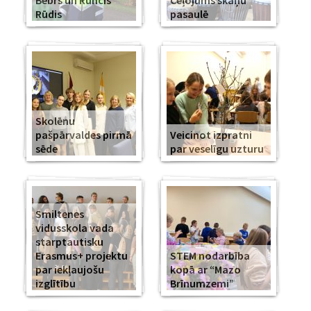
Bebrs un Runcis
Ceļojums skaņu
Rūdis
pasaulē
Skolēnu
pašpārvaldes pirmā
Veicinot izpratni
sēde
par veselīgu uzturu
Smiltenes
vidusskola vada
starptautisku
Erasmus+ projektu
STEM nodarbība
par iekļaujošu
kopā ar “Mazo
izglītību
Brīnumzemi”