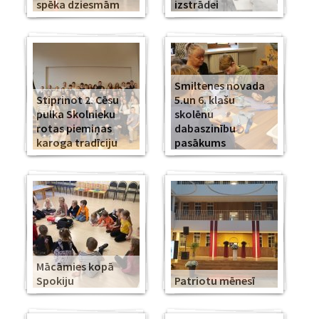
spēka dziesmām
izstrādei
Smiltenes novada
Stiprinot 2. Cēsu
5.un 6. klašu
pulka Skolnieku
skolēnu
rotas piemiņas
dabaszinību
karoga tradīciju
pasākums
Mācāmies kopā
Spokiju
Patriotu mēnesī