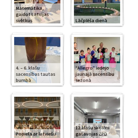
Matemātika,
gaidot Latvijas
svētkus
Lāčplēša dienā
4. – 6. klašu
“Allegro” iedejo
sacensības tautas
jaunajā sacensību
bumbā
sezonā
12.klašu skolēni
Popiela ar latviešu
gatavojas ZPD