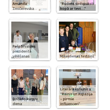
Amanda
“Rudens sirdspuksti
Zmičerevska
kopā ar tevi…”
Pašpārvaldes
prezidenta
vēlēšanas
Miķeļdienas tirdziņš
Literārā kafejnīca
“Rainis un Aspazija
Dažādo kurpju
– pirmie
diena
influenceri”