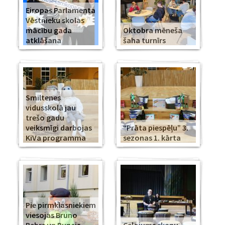
Eiropas Parlamenta
Vēstnieku skolas
mācību gada
Oktobra mēneša
atklāšana
šaha turnīrs
Smiltenes
vidusskolā jau
trešo gadu
veiksmīgi darbojas
“Prāta piespēļu” 3.
KiVa programma
sezonas 1. kārta
Pie pirmklasniekiem
viesojas Bruno