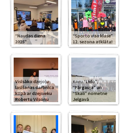
“Naudas diena
“Sporto visa klase”
2025”
12. sezona atklāta!
Visīsāko dzejoļu
Koru “Lido”,
lasīšanas darbnīca
“Pārgauja” un
kopā ar dzejnieku
“Skali” nometne
Robertu Vilsonu
Jelgavā