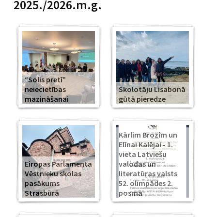
2025./2026.m.g.
“Solis pretī”
neiecietības
Skolotāju Lisabonā
mazināšanai
gūtā pieredze
Kārlim Brozim un
Elīnai Kalējai - 1.
vieta Latviešu
Eiropas Parlamenta
valodas un
Vēstnieku skolas
literatūras valsts
pasākums
52. olimpādes 2.
Strasbūrā
posmā