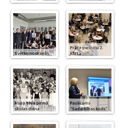
Prāta piespēļu 2.
Svētku noskaņās
kārta
Mana tēva pirmā
Pasākums
skolas diena
“Sadarbības kods”