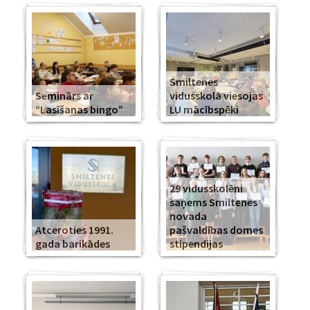
Smiltenes
Seminārs ar
vidusskolā viesojas
“Lasīšanas bingo”
LU mācībspēki
29 vidusskolēni
saņems Smiltenes
novada
Atceroties 1991.
pašvaldības domes
gada barikādes
stipendijas