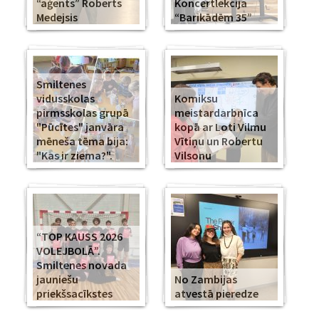
“aģents” Roberts
Koncertlekcija
Medejsis
“Barikādēm 35”
Smiltenes
vidusskolas
Komiksu
pirmsskolas grupā
meistardarbnīca
"Pūcītes" janvāra
kopā ar Loti Vilmu
mēneša tēma bija:
Vītiņu un Robertu
"Kas ir ziema?".
Vilsonu
“TOP KAUSS 2026
VOLEJBOLĀ”.
Smiltenes novada
jauniešu
No Zambijas
priekšsacīkstes
atvestā pieredze