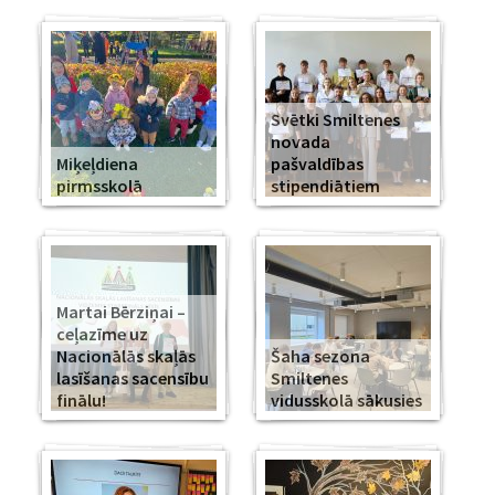
Svētki Smiltenes
novada
Miķeļdiena
pašvaldības
pirmsskolā
stipendiātiem
Martai Bērziņai –
ceļazīme uz
Nacionālās skaļās
Šaha sezona
lasīšanas sacensību
Smiltenes
finālu!
vidusskolā sākusies