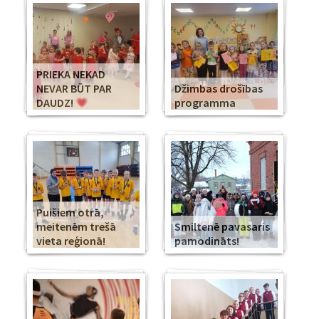
PRIEKA NEKAD
NEVAR BŪT PAR
Džimbas drošības
DAUDZ!
programma
Puišiem otrā,
meitenēm trešā
Smiltenē pavasaris
vieta reģionā!
pamodināts!