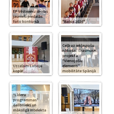
EP Vēstnieku skolas
jaunieši piedalās
foto konkursā
"Balsis 2026"
Ceļā uz iekļaujošu
nākotni: Erasmus+
projekta
“Vienojošie
Uzcelsim Latviju
elementi”
kopā!
mobilitāte Spānijā
“Līderu
programmas”
dalībnieks un
mākslīgā intelekta