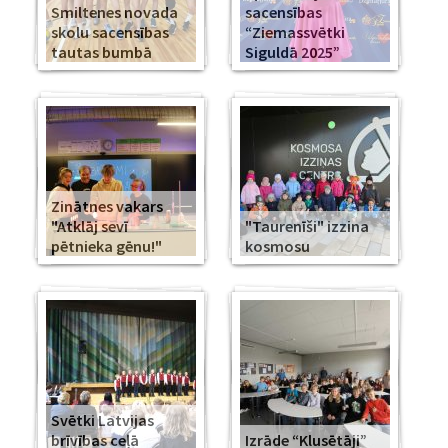
Smiltenes novada
sacensības
skolu sacensības
“Ziemassvētki
tautas bumbā
Siguldā 2025”
Zinātnes vakars
"Atklāj sevī
"Taurenīši" izzina
pētnieka gēnu!"
kosmosu
Svētki Latvijas
brīvības ceļā
Izrāde “Klusētāji”