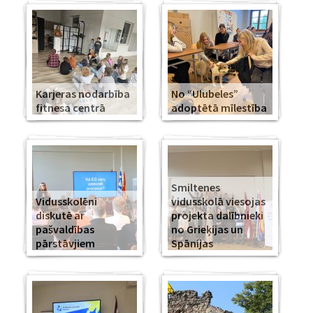
Karjeras nodarbība
No “Ulubeles”
fitnesa centrā
adoptētā mīlestība
Smiltenes
Vidusskolēni
vidusskolā viesojas
diskutē ar
projekta dalībnieki
pašvaldības
no Grieķijas un
pārstāvjiem
Spānijas