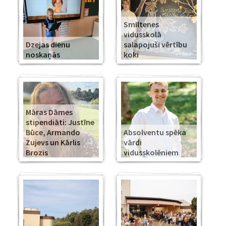
Smiltenes
vidusskolā
Dzejas dienu
salapojuši vērtību
noskaņās
koki
Māras Dāmes
stipendiāti: Justīne
Būce, Armando
Absolventu spēka
Zujevs un Kārlis
vārdi
Brozis
vidusskolēniem