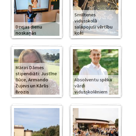
Smiltenes
vidusskolā
Dzejas dienu
salapojuši vērtību
noskaņās
koki
Māras Dāmes
stipendiāti: Justīne
Būce, Armando
Absolventu spēka
Zujevs un Kārlis
vārdi
Brozis
vidusskolēniem