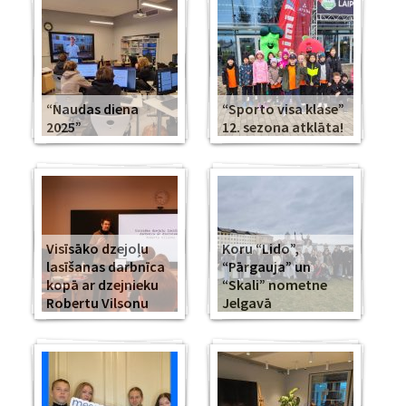
“Naudas diena
“Sporto visa klase”
2025”
12. sezona atklāta!
Visīsāko dzejoļu
Koru “Lido”,
lasīšanas darbnīca
“Pārgauja” un
kopā ar dzejnieku
“Skali” nometne
Robertu Vilsonu
Jelgavā