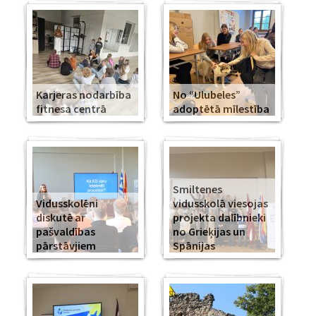
Karjeras nodarbība
No “Ulubeles”
fitnesa centrā
adoptētā mīlestība
Smiltenes
Vidusskolēni
vidusskolā viesojas
diskutē ar
projekta dalībnieki
pašvaldības
no Grieķijas un
pārstāvjiem
Spānijas