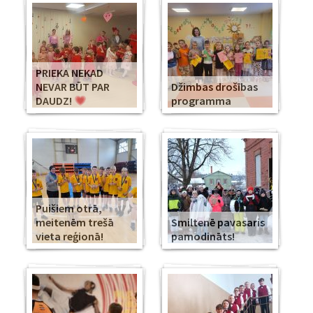
PRIEKA NEKAD
NEVAR BŪT PAR
Džimbas drošības
DAUDZ!
programma
Puišiem otrā,
meitenēm trešā
Smiltenē pavasaris
vieta reģionā!
pamodināts!