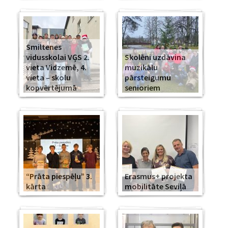
Smiltenes
vidusskolai VĢS 2.
Skolēni uzdāvina
vieta Vidzemē, 4.
muzikālu
vieta – skolu
pārsteigumu
kopvērtējumā
senioriem
“Prāta piespēļu” 3.
Erasmus+ projekta
kārta
mobilitāte Seviļā