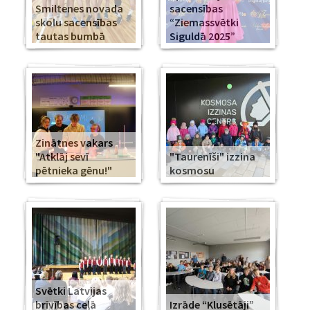
Smiltenes novada
sacensības
skolu sacensības
“Ziemassvētki
tautas bumbā
Siguldā 2025”
Zinātnes vakars
"Atklāj sevī
"Taurenīši" izzina
pētnieka gēnu!"
kosmosu
Svētki Latvijas
brīvības ceļā
Izrāde “Klusētāji”