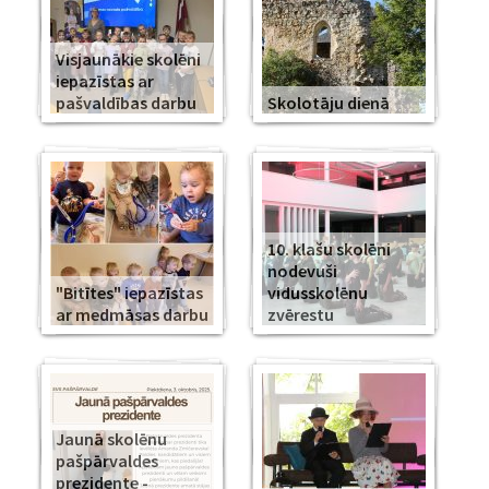
Visjaunākie skolēni
iepazīstas ar
pašvaldības darbu
Skolotāju dienā
10. klašu skolēni
nodevuši
"Bitītes" iepazīstas
vidusskolēnu
ar medmāsas darbu
zvērestu
Jaunā skolēnu
pašpārvaldes
prezidente -