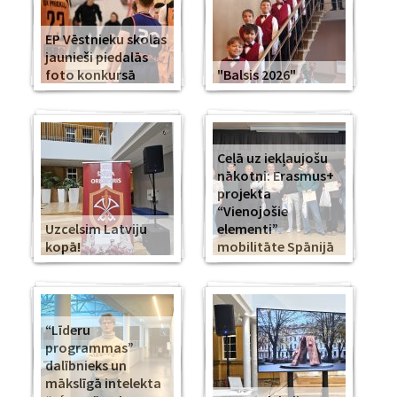
EP Vēstnieku skolas
jaunieši piedalās
foto konkursā
"Balsis 2026"
Ceļā uz iekļaujošu
nākotni: Erasmus+
projekta
“Vienojošie
Uzcelsim Latviju
elementi”
kopā!
mobilitāte Spānijā
“Līderu
programmas”
dalībnieks un
mākslīgā intelekta