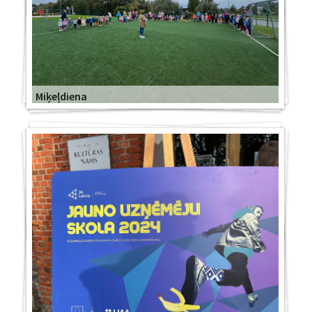
Miķeļdiena