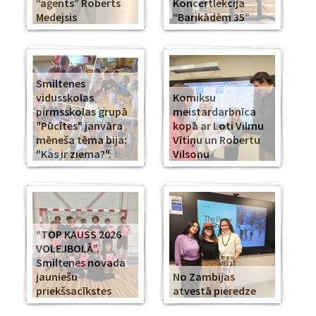
“aģents” Roberts
Koncertlekcija
Medejsis
“Barikādēm 35”
Smiltenes
vidusskolas
Komiksu
pirmsskolas grupā
meistardarbnīca
"Pūcītes" janvāra
kopā ar Loti Vilmu
mēneša tēma bija:
Vītiņu un Robertu
"Kas ir ziema?".
Vilsonu
“TOP KAUSS 2026
VOLEJBOLĀ”.
Smiltenes novada
jauniešu
No Zambijas
priekšsacīkstes
atvestā pieredze