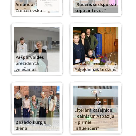
Amanda
“Rudens sirdspuksti
Zmičerevska
kopā ar tevi…”
Pašpārvaldes
prezidenta
vēlēšanas
Miķeļdienas tirdziņš
Literārā kafejnīca
“Rainis un Aspazija
Dažādo kurpju
– pirmie
diena
influenceri”