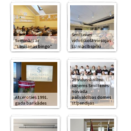
Smiltenes
Seminārs ar
vidusskolā viesojas
“Lasīšanas bingo”
LU mācībspēki
29 vidusskolēni
saņems Smiltenes
novada
Atceroties 1991.
pašvaldības domes
gada barikādes
stipendijas