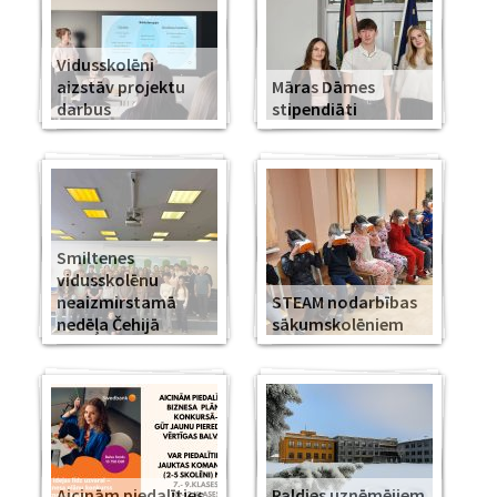
Vidusskolēni
aizstāv projektu
Māras Dāmes
darbus
stipendiāti
Smiltenes
vidusskolēnu
neaizmirstamā
STEAM nodarbības
nedēļa Čehijā
sākumskolēniem
Aicinām piedalīties
Paldies uzņēmējiem