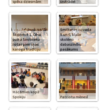
spēka dziesmām
izstrādei
Smiltenes novada
Stiprinot 2. Cēsu
5.un 6. klašu
pulka Skolnieku
skolēnu
rotas piemiņas
dabaszinību
karoga tradīciju
pasākums
Mācāmies kopā
Spokiju
Patriotu mēnesī