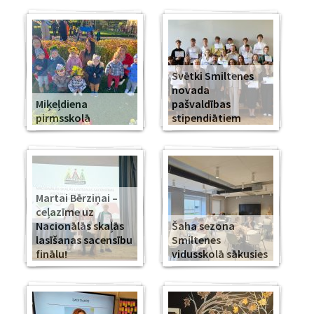
Svētki Smiltenes
novada
Miķeļdiena
pašvaldības
pirmsskolā
stipendiātiem
Martai Bērziņai –
ceļazīme uz
Nacionālās skaļās
Šaha sezona
lasīšanas sacensību
Smiltenes
finālu!
vidusskolā sākusies