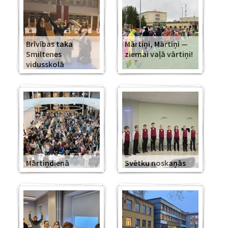
Brīvības taka
Mārtiņi, Mārtiņi —
Smiltenes
ziemai vaļā vārtiņi!
vidusskolā
Mārtiņdienā
Svētku noskaņās