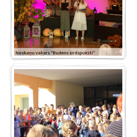
Noskaņu vakars “Rudens sirdspuksti”