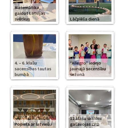
Matemātika,
gaidot Latvijas
svētkus
Lāčplēša dienā
4. – 6. klašu
“Allegro” iedejo
sacensības tautas
jaunajā sacensību
bumbā
sezonā
12.klašu skolēni
Popiela ar latviešu
gatavojas ZPD