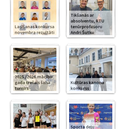
Tikšanās ar
absolventu, RTU
Lasīšanas konkursa
tenūrprofesoru
novembra rezultāti
Andri Šutku
2025./2026.mācību
gada trešais šaha
Kultūras kanona
turnīrs
konkurss
Sporta deju