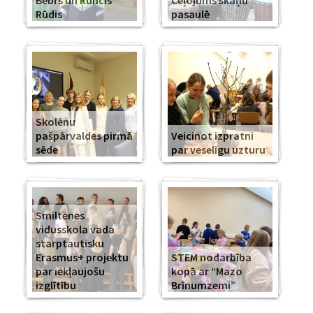
Bebrs un Runcis
Ceļojums skaņu
Rūdis
pasaulē
Skolēnu
pašpārvaldes pirmā
Veicinot izpratni
sēde
par veselīgu uzturu
Smiltenes
vidusskola vada
starptautisku
Erasmus+ projektu
STEM nodarbība
par iekļaujošu
kopā ar “Mazo
izglītību
Brīnumzemi”