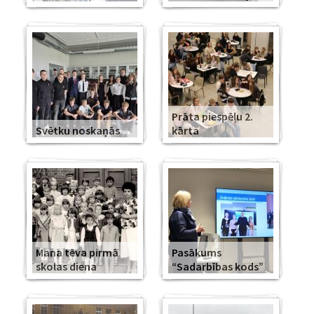
Prāta piespēļu 2.
Svētku noskaņās
kārta
Mana tēva pirmā
Pasākums
skolas diena
“Sadarbības kods”