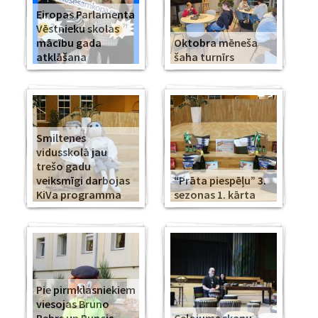
Eiropas Parlamenta
Vēstnieku skolas
mācību gada
Oktobra mēneša
atklāšana
šaha turnīrs
Smiltenes
vidusskolā jau
trešo gadu
veiksmīgi darbojas
“Prāta piespēļu” 3.
KiVa programma
sezonas 1. kārta
Pie pirmklasniekiem
viesojas Bruno