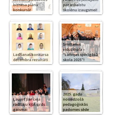
biznesa plānu
par atbalstu
konkursā!
skolēnu izaugsmei!
Smiltenes
vidusskola –
Lasīšanas konkursa
“Latvijas spēcīgākā
decembra rezultāti
skola 2025”!
2025. gadu
Ļaujot par ceļa
noslēdzošā
rādītāju kļūt sirds
pedagoģiskās
gaismai
padomes sēde