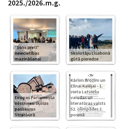
2025./2026.m.g.
“Solis pretī”
neiecietības
Skolotāju Lisabonā
mazināšanai
gūtā pieredze
Kārlim Brozim un
Elīnai Kalējai - 1.
vieta Latviešu
Eiropas Parlamenta
valodas un
Vēstnieku skolas
literatūras valsts
pasākums
52. olimpādes 2.
Strasbūrā
posmā