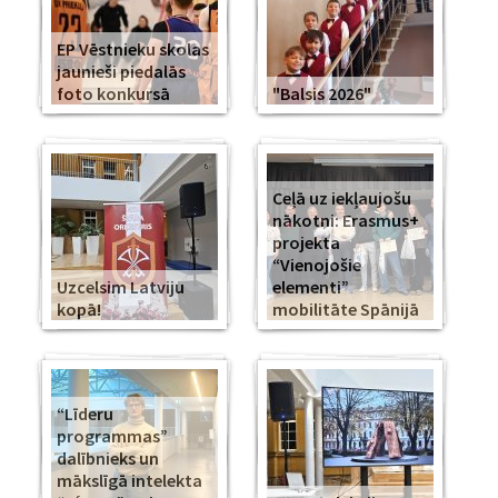
EP Vēstnieku skolas
jaunieši piedalās
foto konkursā
"Balsis 2026"
Ceļā uz iekļaujošu
nākotni: Erasmus+
projekta
“Vienojošie
Uzcelsim Latviju
elementi”
kopā!
mobilitāte Spānijā
“Līderu
programmas”
dalībnieks un
mākslīgā intelekta