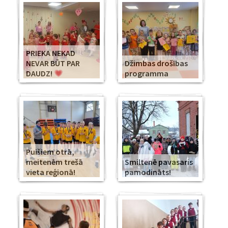
PRIEKA NEKAD
NEVAR BŪT PAR
Džimbas drošības
DAUDZ!
programma
Puišiem otrā,
meitenēm trešā
Smiltenē pavasaris
vieta reģionā!
pamodināts!