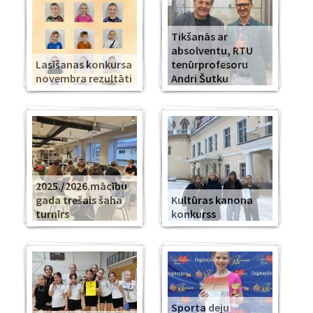
Tikšanās ar
absolventu, RTU
Lasīšanas konkursa
tenūrprofesoru
novembra rezultāti
Andri Šutku
2025./2026.mācību
gada trešais šaha
Kultūras kanona
turnīrs
konkurss
Sporta deju