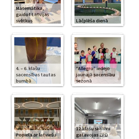
Matemātika,
gaidot Latvijas
svētkus
Lāčplēša dienā
4. – 6. klašu
“Allegro” iedejo
sacensības tautas
jaunajā sacensību
bumbā
sezonā
12.klašu skolēni
Popiela ar latviešu
gatavojas ZPD