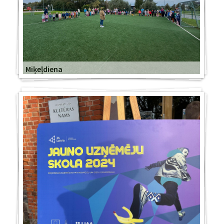
Miķeļdiena