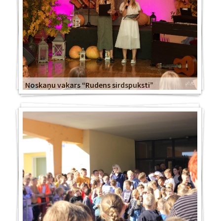
Noskaņu vakars “Rudens sirdspuksti”