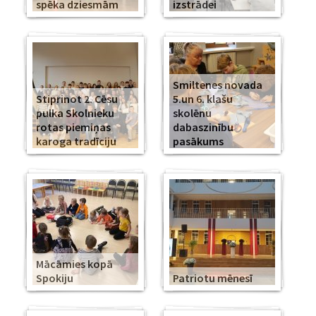
spēka dziesmām
izstrādei
Smiltenes novada
Stiprinot 2. Cēsu
5.un 6. klašu
pulka Skolnieku
skolēnu
rotas piemiņas
dabaszinību
karoga tradīciju
pasākums
Mācāmies kopā
Spokiju
Patriotu mēnesī