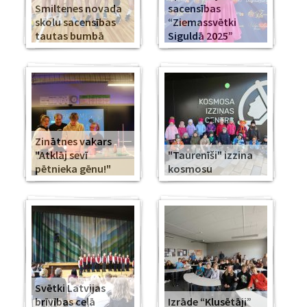
Smiltenes novada
sacensības
skolu sacensības
“Ziemassvētki
tautas bumbā
Siguldā 2025”
Zinātnes vakars
"Atklāj sevī
"Taurenīši" izzina
pētnieka gēnu!"
kosmosu
Svētki Latvijas
brīvības ceļā
Izrāde “Klusētāji”