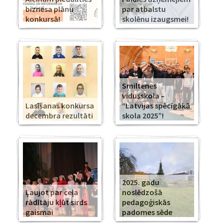
biznesa plānu
par atbalstu
konkursā!
skolēnu izaugsmei!
Smiltenes
vidusskola –
Lasīšanas konkursa
“Latvijas spēcīgākā
decembra rezultāti
skola 2025”!
2025. gadu
Ļaujot par ceļa
noslēdzošā
rādītāju kļūt sirds
pedagoģiskās
gaismai
padomes sēde