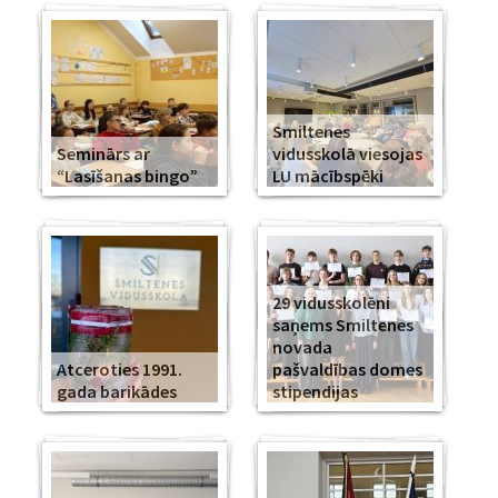
Smiltenes
Seminārs ar
vidusskolā viesojas
“Lasīšanas bingo”
LU mācībspēki
29 vidusskolēni
saņems Smiltenes
novada
Atceroties 1991.
pašvaldības domes
gada barikādes
stipendijas