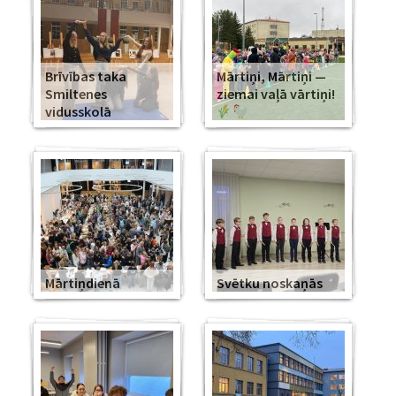
Brīvības taka
Mārtiņi, Mārtiņi —
Smiltenes
ziemai vaļā vārtiņi!
vidusskolā
Mārtiņdienā
Svētku noskaņās