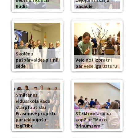
Bebrs un Runcis
Ceļojums skaņu
Rūdis
pasaulē
Skolēnu
pašpārvaldes pirmā
Veicinot izpratni
sēde
par veselīgu uzturu
Smiltenes
vidusskola vada
starptautisku
Erasmus+ projektu
STEM nodarbība
par iekļaujošu
kopā ar “Mazo
izglītību
Brīnumzemi”