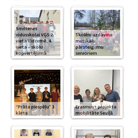
Smiltenes
vidusskolai VĢS 2.
Skolēni uzdāvina
vieta Vidzemē, 4.
muzikālu
vieta – skolu
pārsteigumu
kopvērtējumā
senioriem
“Prāta piespēļu” 3.
Erasmus+ projekta
kārta
mobilitāte Seviļā