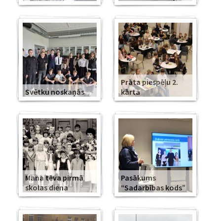
Prāta piespēļu 2.
Svētku noskaņās
kārta
Mana tēva pirmā
Pasākums
skolas diena
“Sadarbības kods”