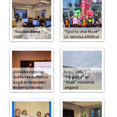
“Naudas diena
“Sporto visa klase”
2025”
12. sezona atklāta!
Visīsāko dzejoļu
Koru “Lido”,
lasīšanas darbnīca
“Pārgauja” un
kopā ar dzejnieku
“Skali” nometne
Robertu Vilsonu
Jelgavā