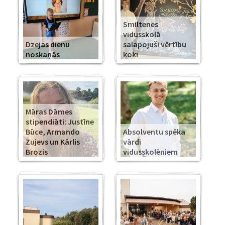
Smiltenes
vidusskolā
Dzejas dienu
salapojuši vērtību
noskaņās
koki
Māras Dāmes
stipendiāti: Justīne
Būce, Armando
Absolventu spēka
Zujevs un Kārlis
vārdi
Brozis
vidusskolēniem