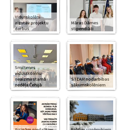
Vidusskolēni
aizstāv projektu
Māras Dāmes
darbus
stipendiāti
Smiltenes
vidusskolēnu
neaizmirstamā
STEAM nodarbības
nedēļa Čehijā
sākumskolēniem
Aicinām piedalīties
Paldies uzņēmējiem