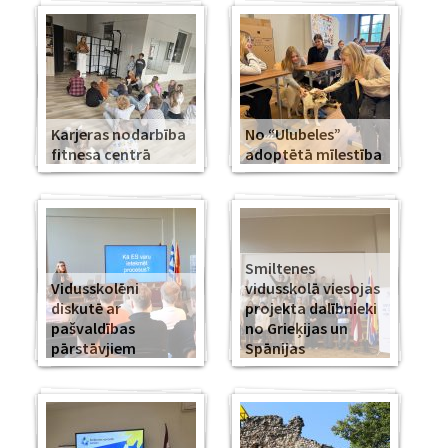
Karjeras nodarbība
No “Ulubeles”
fitnesa centrā
adoptētā mīlestība
Smiltenes
Vidusskolēni
vidusskolā viesojas
diskutē ar
projekta dalībnieki
pašvaldības
no Grieķijas un
pārstāvjiem
Spānijas