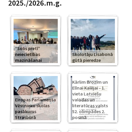
2025./2026.m.g.
“Solis pretī”
neiecietības
Skolotāju Lisabonā
mazināšanai
gūtā pieredze
Kārlim Brozim un
Elīnai Kalējai - 1.
vieta Latviešu
Eiropas Parlamenta
valodas un
Vēstnieku skolas
literatūras valsts
pasākums
52. olimpādes 2.
Strasbūrā
posmā