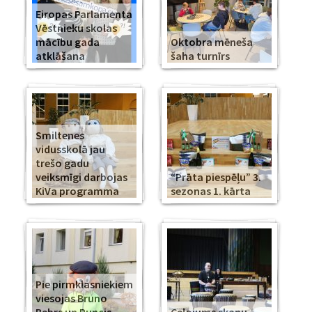
Eiropas Parlamenta
Vēstnieku skolas
mācību gada
Oktobra mēneša
atklāšana
šaha turnīrs
Smiltenes
vidusskolā jau
trešo gadu
veiksmīgi darbojas
“Prāta piespēļu” 3.
KiVa programma
sezonas 1. kārta
Pie pirmklasniekiem
viesojas Bruno