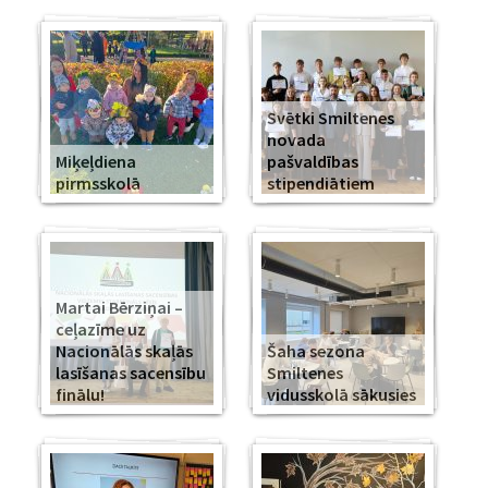
Svētki Smiltenes
novada
Miķeļdiena
pašvaldības
pirmsskolā
stipendiātiem
Martai Bērziņai –
ceļazīme uz
Nacionālās skaļās
Šaha sezona
lasīšanas sacensību
Smiltenes
finālu!
vidusskolā sākusies