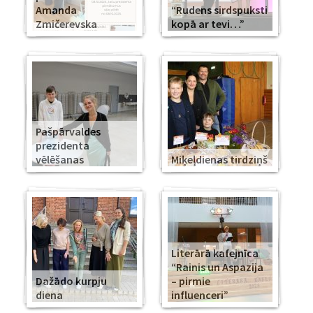
Amanda
“Rudens sirdspuksti
Zmičerevska
kopā ar tevi…”
Pašpārvaldes
prezidenta
vēlēšanas
Miķeļdienas tirdziņš
Literārā kafejnīca
“Rainis un Aspazija
Dažādo kurpju
– pirmie
diena
influenceri”