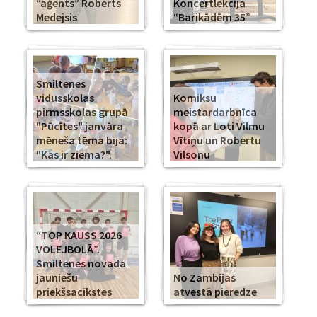
“aģents” Roberts
Koncertlekcija
Medejsis
“Barikādēm 35”
Smiltenes
vidusskolas
Komiksu
pirmsskolas grupā
meistardarbnīca
"Pūcītes" janvāra
kopā ar Loti Vilmu
mēneša tēma bija:
Vītiņu un Robertu
"Kas ir ziema?".
Vilsonu
“TOP KAUSS 2026
VOLEJBOLĀ”.
Smiltenes novada
jauniešu
No Zambijas
priekšsacīkstes
atvestā pieredze