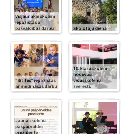
Visjaunākie skolēni
iepazīstas ar
pašvaldības darbu
Skolotāju dienā
10. klašu skolēni
nodevuši
"Bitītes" iepazīstas
vidusskolēnu
ar medmāsas darbu
zvērestu
Jaunā skolēnu
pašpārvaldes
prezidente -