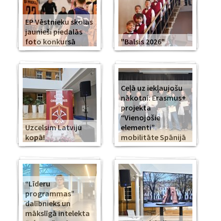
EP Vēstnieku skolas
jaunieši piedalās
foto konkursā
"Balsis 2026"
Ceļā uz iekļaujošu
nākotni: Erasmus+
projekta
“Vienojošie
Uzcelsim Latviju
elementi”
kopā!
mobilitāte Spānijā
“Līderu
programmas”
dalībnieks un
mākslīgā intelekta