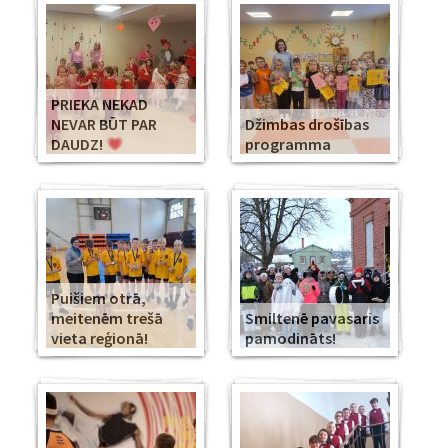
PRIEKA NEKAD
NEVAR BŪT PAR
Džimbas drošības
DAUDZ!
programma
Puišiem otrā,
meitenēm trešā
Smiltenē pavasaris
vieta reģionā!
pamodināts!