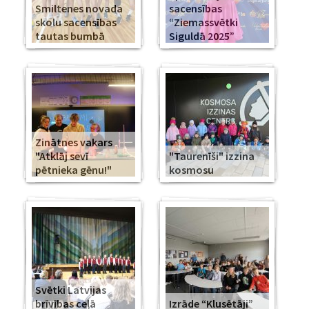
Smiltenes novada
sacensības
skolu sacensības
“Ziemassvētki
tautas bumbā
Siguldā 2025”
Zinātnes vakars
"Atklāj sevī
"Taurenīši" izzina
pētnieka gēnu!"
kosmosu
Svētki Latvijas
brīvības ceļā
Izrāde “Klusētāji”