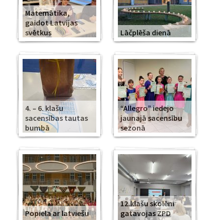
Matemātika,
gaidot Latvijas
svētkus
Lāčplēša dienā
4. – 6. klašu
“Allegro” iedejo
sacensības tautas
jaunajā sacensību
bumbā
sezonā
12.klašu skolēni
Popiela ar latviešu
gatavojas ZPD