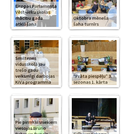
Eiropas Parlamenta
Vēstnieku skolas
mācību gada
Oktobra mēneša
atklāšana
šaha turnīrs
Smiltenes
vidusskolā jau
trešo gadu
veiksmīgi darbojas
“Prāta piespēļu” 3.
KiVa programma
sezonas 1. kārta
Pie pirmklasniekiem
viesojas Bruno