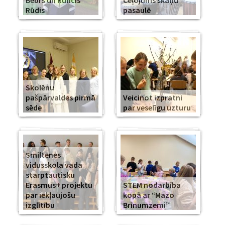
Bebrs un Runcis
Ceļojums skaņu
Rūdis
pasaulē
Skolēnu
pašpārvaldes pirmā
Veicinot izpratni
sēde
par veselīgu uzturu
Smiltenes
vidusskola vada
starptautisku
Erasmus+ projektu
STEM nodarbība
par iekļaujošu
kopā ar “Mazo
izglītību
Brīnumzemi”