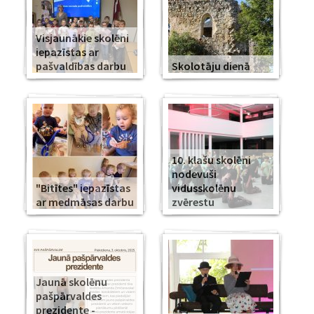
Visjaunākie skolēni
iepazīstas ar
pašvaldības darbu
Skolotāju dienā
10. klašu skolēni
nodevuši
"Bitītes" iepazīstas
vidusskolēnu
ar medmāsas darbu
zvērestu
Jaunā skolēnu
pašpārvaldes
prezidente -