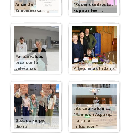
Amanda
“Rudens sirdspuksti
Zmičerevska
kopā ar tevi…”
Pašpārvaldes
prezidenta
vēlēšanas
Miķeļdienas tirdziņš
Literārā kafejnīca
“Rainis un Aspazija
Dažādo kurpju
– pirmie
diena
influenceri”