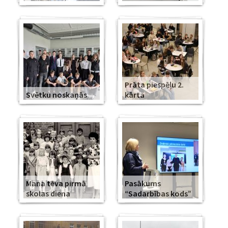
Prāta piespēļu 2.
Svētku noskaņās
kārta
Mana tēva pirmā
Pasākums
skolas diena
“Sadarbības kods”