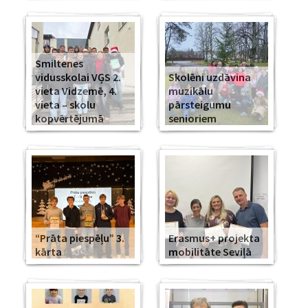
Smiltenes
vidusskolai VĢS 2.
Skolēni uzdāvina
vieta Vidzemē, 4.
muzikālu
vieta – skolu
pārsteigumu
kopvērtējumā
senioriem
“Prāta piespēļu” 3.
Erasmus+ projekta
kārta
mobilitāte Seviļā