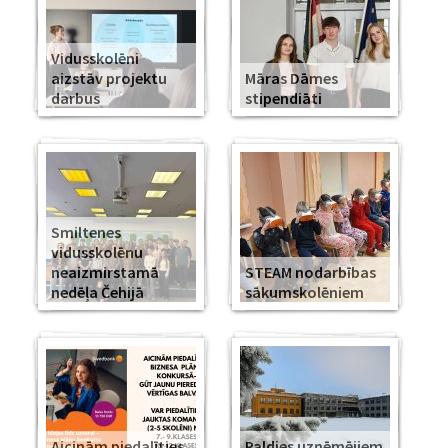
Vidusskolēni
aizstāv projektu
Māras Dāmes
darbus
stipendiāti
Smiltenes
vidusskolēnu
neaizmirstamā
STEAM nodarbības
nedēļa Čehijā
sākumskolēniem
Aicinām piedalīties
Paldies uzņēmējiem