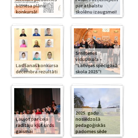
biznesa plānu
par atbalstu
konkursā!
skolēnu izaugsmei!
Smiltenes
vidusskola –
Lasīšanas konkursa
“Latvijas spēcīgākā
decembra rezultāti
skola 2025”!
2025. gadu
Ļaujot par ceļa
noslēdzošā
rādītāju kļūt sirds
pedagoģiskās
gaismai
padomes sēde