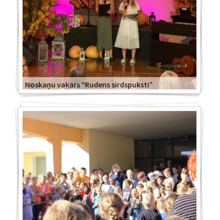
Noskaņu vakars “Rudens sirdspuksti”