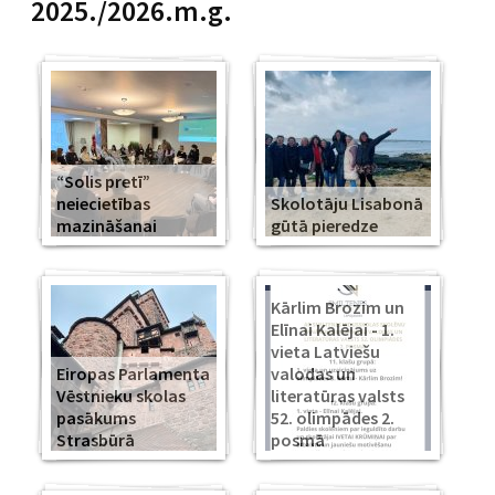
2025./2026.m.g.
“Solis pretī”
neiecietības
Skolotāju Lisabonā
mazināšanai
gūtā pieredze
Kārlim Brozim un
Elīnai Kalējai - 1.
vieta Latviešu
Eiropas Parlamenta
valodas un
Vēstnieku skolas
literatūras valsts
pasākums
52. olimpādes 2.
Strasbūrā
posmā