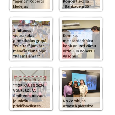
“aģents” Roberts
Koncertlekcija
Medejsis
“Barikādēm 35”
Smiltenes
vidusskolas
Komiksu
pirmsskolas grupā
meistardarbnīca
"Pūcītes" janvāra
kopā ar Loti Vilmu
mēneša tēma bija:
Vītiņu un Robertu
"Kas ir ziema?".
Vilsonu
“TOP KAUSS 2026
VOLEJBOLĀ”.
Smiltenes novada
jauniešu
No Zambijas
priekšsacīkstes
atvestā pieredze