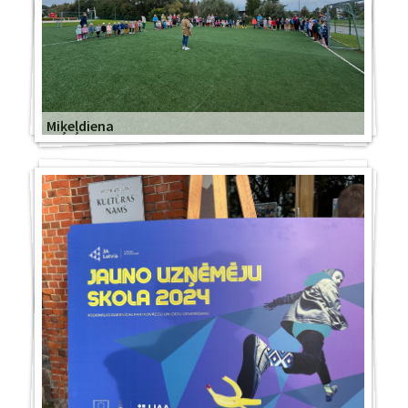
Miķeļdiena