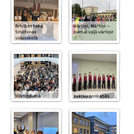
Brīvības taka
Mārtiņi, Mārtiņi —
Smiltenes
ziemai vaļā vārtiņi!
vidusskolā
Mārtiņdienā
Svētku noskaņās