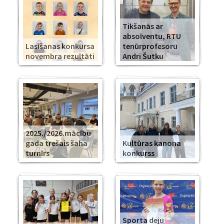
Tikšanās ar
absolventu, RTU
Lasīšanas konkursa
tenūrprofesoru
novembra rezultāti
Andri Šutku
2025./2026.mācību
gada trešais šaha
Kultūras kanona
turnīrs
konkurss
Sporta deju