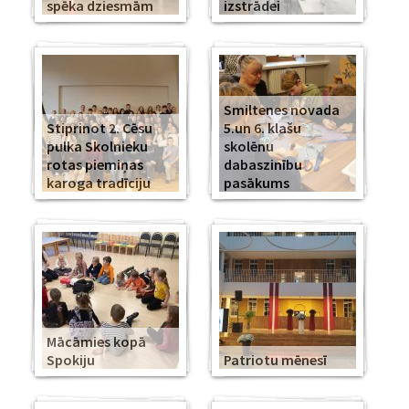
spēka dziesmām
izstrādei
Smiltenes novada
Stiprinot 2. Cēsu
5.un 6. klašu
pulka Skolnieku
skolēnu
rotas piemiņas
dabaszinību
karoga tradīciju
pasākums
Mācāmies kopā
Spokiju
Patriotu mēnesī