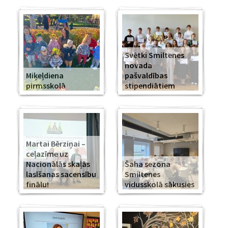
Svētki Smiltenes
novada
Miķeļdiena
pašvaldības
pirmsskolā
stipendiātiem
Martai Bērziņai –
ceļazīme uz
Nacionālās skaļās
Šaha sezona
lasīšanas sacensību
Smiltenes
finālu!
vidusskolā sākusies