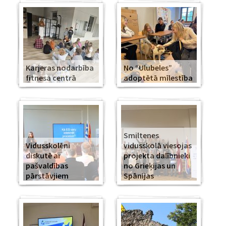
Karjeras nodarbība
No “Ulubeles”
fitnesa centrā
adoptētā mīlestība
Smiltenes
Vidusskolēni
vidusskolā viesojas
diskutē ar
projekta dalībnieki
pašvaldības
no Grieķijas un
pārstāvjiem
Spānijas