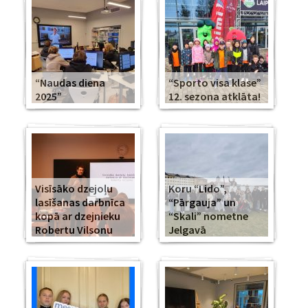
“Naudas diena
“Sporto visa klase”
2025”
12. sezona atklāta!
Visīsāko dzejoļu
Koru “Lido”,
lasīšanas darbnīca
“Pārgauja” un
kopā ar dzejnieku
“Skali” nometne
Robertu Vilsonu
Jelgavā