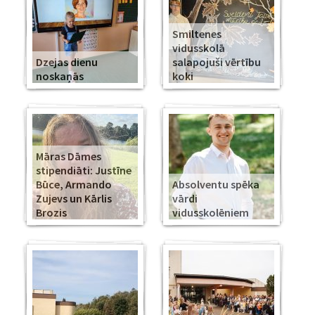
Smiltenes
vidusskolā
Dzejas dienu
salapojuši vērtību
noskaņās
koki
Māras Dāmes
stipendiāti: Justīne
Būce, Armando
Absolventu spēka
Zujevs un Kārlis
vārdi
Brozis
vidusskolēniem