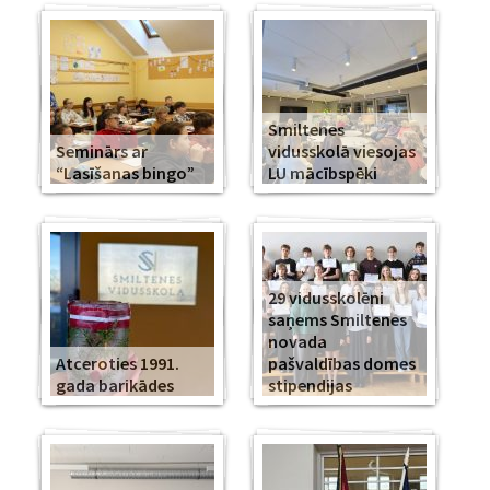
Smiltenes
Seminārs ar
vidusskolā viesojas
“Lasīšanas bingo”
LU mācībspēki
29 vidusskolēni
saņems Smiltenes
novada
Atceroties 1991.
pašvaldības domes
gada barikādes
stipendijas