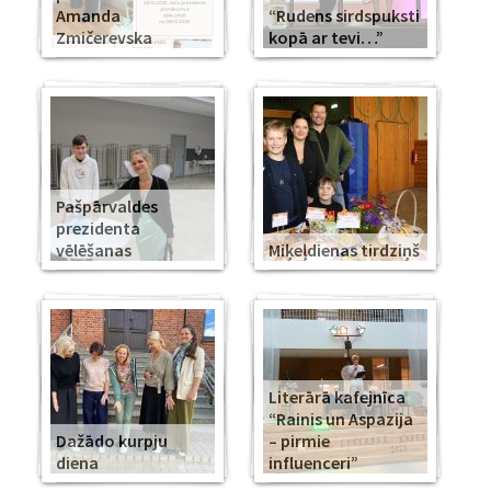
Amanda
“Rudens sirdspuksti
Zmičerevska
kopā ar tevi…”
Pašpārvaldes
prezidenta
vēlēšanas
Miķeļdienas tirdziņš
Literārā kafejnīca
“Rainis un Aspazija
Dažādo kurpju
– pirmie
diena
influenceri”