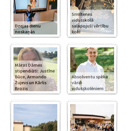
Smiltenes
vidusskolā
Dzejas dienu
salapojuši vērtību
noskaņās
koki
Māras Dāmes
stipendiāti: Justīne
Būce, Armando
Absolventu spēka
Zujevs un Kārlis
vārdi
Brozis
vidusskolēniem