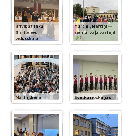
Brīvības taka
Mārtiņi, Mārtiņi —
Smiltenes
ziemai vaļā vārtiņi!
vidusskolā
Mārtiņdienā
Svētku noskaņās