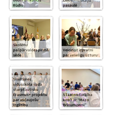
Bebrs un Runcis
Ceļojums skaņu
Rūdis
pasaulē
Skolēnu
pašpārvaldes pirmā
Veicinot izpratni
sēde
par veselīgu uzturu
Smiltenes
vidusskola vada
starptautisku
Erasmus+ projektu
STEM nodarbība
par iekļaujošu
kopā ar “Mazo
izglītību
Brīnumzemi”