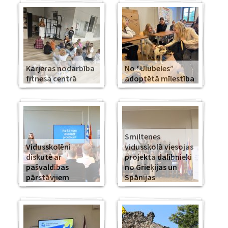
Karjeras nodarbība
No “Ulubeles”
fitnesa centrā
adoptētā mīlestība
Smiltenes
Vidusskolēni
vidusskolā viesojas
diskutē ar
projekta dalībnieki
pašvaldības
no Grieķijas un
pārstāvjiem
Spānijas