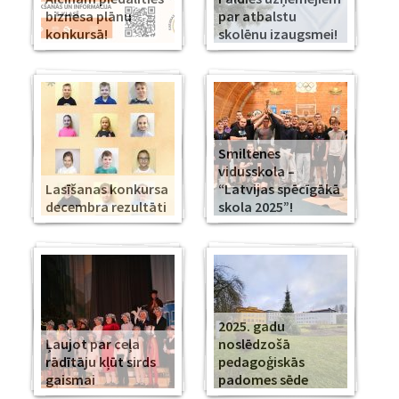
biznesa plānu
par atbalstu
konkursā!
skolēnu izaugsmei!
Smiltenes
vidusskola –
Lasīšanas konkursa
“Latvijas spēcīgākā
decembra rezultāti
skola 2025”!
2025. gadu
Ļaujot par ceļa
noslēdzošā
rādītāju kļūt sirds
pedagoģiskās
gaismai
padomes sēde