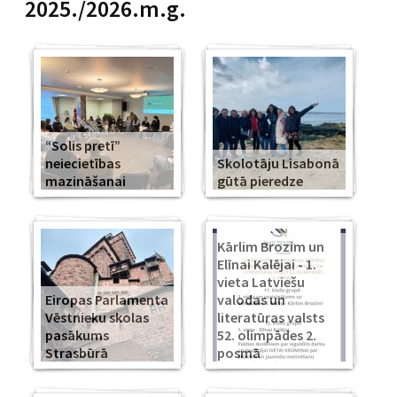
2025./2026.m.g.
“Solis pretī”
neiecietības
Skolotāju Lisabonā
mazināšanai
gūtā pieredze
Kārlim Brozim un
Elīnai Kalējai - 1.
vieta Latviešu
Eiropas Parlamenta
valodas un
Vēstnieku skolas
literatūras valsts
pasākums
52. olimpādes 2.
Strasbūrā
posmā