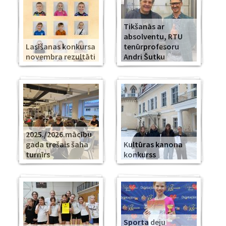
Tikšanās ar
absolventu, RTU
Lasīšanas konkursa
tenūrprofesoru
novembra rezultāti
Andri Šutku
2025./2026.mācību
gada trešais šaha
Kultūras kanona
turnīrs
konkurss
Sporta deju