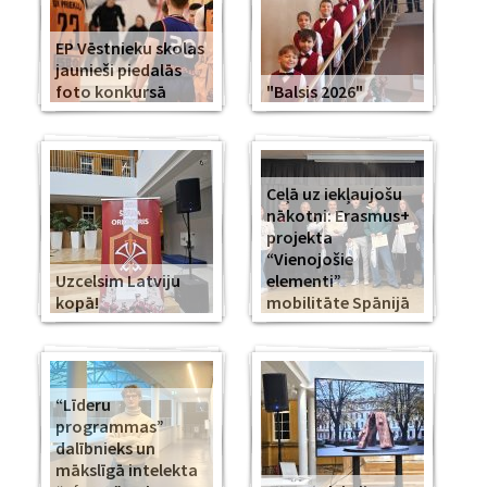
EP Vēstnieku skolas
jaunieši piedalās
foto konkursā
"Balsis 2026"
Ceļā uz iekļaujošu
nākotni: Erasmus+
projekta
“Vienojošie
Uzcelsim Latviju
elementi”
kopā!
mobilitāte Spānijā
“Līderu
programmas”
dalībnieks un
mākslīgā intelekta