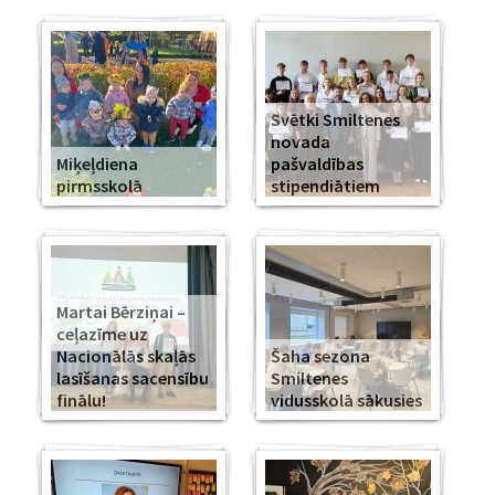
Svētki Smiltenes
novada
Miķeļdiena
pašvaldības
pirmsskolā
stipendiātiem
Martai Bērziņai –
ceļazīme uz
Nacionālās skaļās
Šaha sezona
lasīšanas sacensību
Smiltenes
finālu!
vidusskolā sākusies