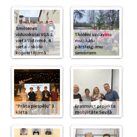
Smiltenes
vidusskolai VĢS 2.
Skolēni uzdāvina
vieta Vidzemē, 4.
muzikālu
vieta – skolu
pārsteigumu
kopvērtējumā
senioriem
“Prāta piespēļu” 3.
Erasmus+ projekta
kārta
mobilitāte Seviļā