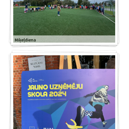
Miķeļdiena