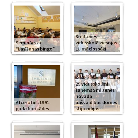
Smiltenes
Seminārs ar
vidusskolā viesojas
“Lasīšanas bingo”
LU mācībspēki
29 vidusskolēni
saņems Smiltenes
novada
Atceroties 1991.
pašvaldības domes
gada barikādes
stipendijas