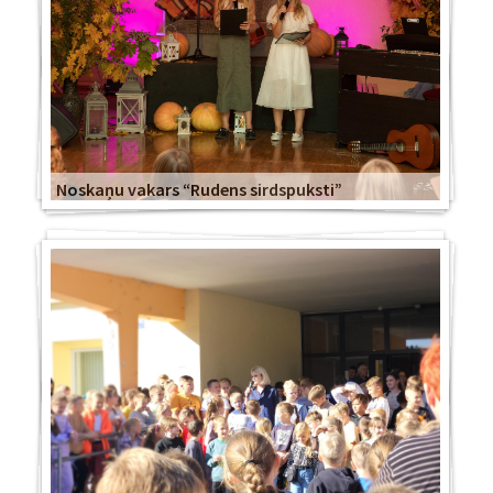
Noskaņu vakars “Rudens sirdspuksti”