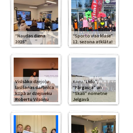
“Naudas diena
“Sporto visa klase”
2025”
12. sezona atklāta!
Visīsāko dzejoļu
Koru “Lido”,
lasīšanas darbnīca
“Pārgauja” un
kopā ar dzejnieku
“Skali” nometne
Robertu Vilsonu
Jelgavā