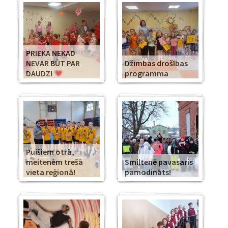
PRIEKA NEKAD
NEVAR BŪT PAR
Džimbas drošības
DAUDZ!
programma
Puišiem otrā,
meitenēm trešā
Smiltenē pavasaris
vieta reģionā!
pamodināts!