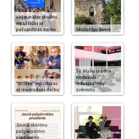
Visjaunākie skolēni
iepazīstas ar
pašvaldības darbu
Skolotāju dienā
10. klašu skolēni
nodevuši
"Bitītes" iepazīstas
vidusskolēnu
ar medmāsas darbu
zvērestu
Jaunā skolēnu
pašpārvaldes
prezidente -