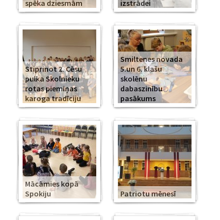
spēka dziesmām
izstrādei
Smiltenes novada
Stiprinot 2. Cēsu
5.un 6. klašu
pulka Skolnieku
skolēnu
rotas piemiņas
dabaszinību
karoga tradīciju
pasākums
Mācāmies kopā
Spokiju
Patriotu mēnesī