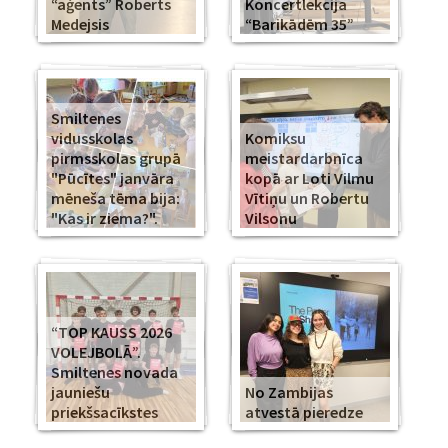
“aģents” Roberts
Koncertlekcija
Medejsis
“Barikādēm 35”
Smiltenes
vidusskolas
Komiksu
pirmsskolas grupā
meistardarbnīca
"Pūcītes" janvāra
kopā ar Loti Vilmu
mēneša tēma bija:
Vītiņu un Robertu
"Kas ir ziema?".
Vilsonu
“TOP KAUSS 2026
VOLEJBOLĀ”.
Smiltenes novada
jauniešu
No Zambijas
priekšsacīkstes
atvestā pieredze