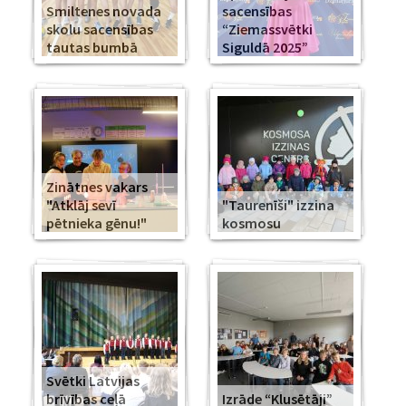
Smiltenes novada
sacensības
skolu sacensības
“Ziemassvētki
tautas bumbā
Siguldā 2025”
Zinātnes vakars
"Atklāj sevī
"Taurenīši" izzina
pētnieka gēnu!"
kosmosu
Svētki Latvijas
brīvības ceļā
Izrāde “Klusētāji”