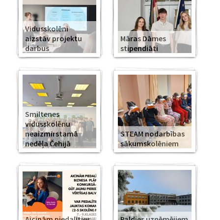
Vidusskolēni
aizstāv projektu
Māras Dāmes
darbus
stipendiāti
Smiltenes
vidusskolēnu
neaizmirstamā
STEAM nodarbības
nedēļa Čehijā
sākumskolēniem
Aicinām piedalīties
Paldies uzņēmējiem