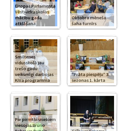
Eiropas Parlamenta
Vēstnieku skolas
mācību gada
Oktobra mēneša
atklāšana
šaha turnīrs
Smiltenes
vidusskolā jau
trešo gadu
veiksmīgi darbojas
“Prāta piespēļu” 3.
KiVa programma
sezonas 1. kārta
Pie pirmklasniekiem
viesojas Bruno