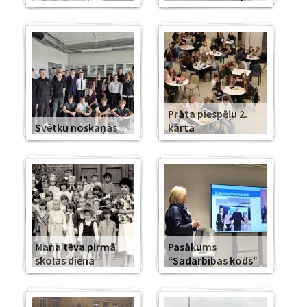
Prāta piespēļu 2.
Svētku noskaņās
kārta
Mana tēva pirmā
Pasākums
skolas diena
“Sadarbības kods”