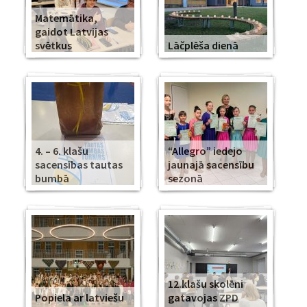
Matemātika,
gaidot Latvijas
svētkus
Lāčplēša dienā
4. – 6. klašu
“Allegro” iedejo
sacensības tautas
jaunajā sacensību
bumbā
sezonā
12.klašu skolēni
Popiela ar latviešu
gatavojas ZPD