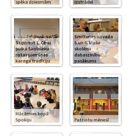
spēka dziesmām
izstrādei
Smiltenes novada
Stiprinot 2. Cēsu
5.un 6. klašu
pulka Skolnieku
skolēnu
rotas piemiņas
dabaszinību
karoga tradīciju
pasākums
Mācāmies kopā
Spokiju
Patriotu mēnesī