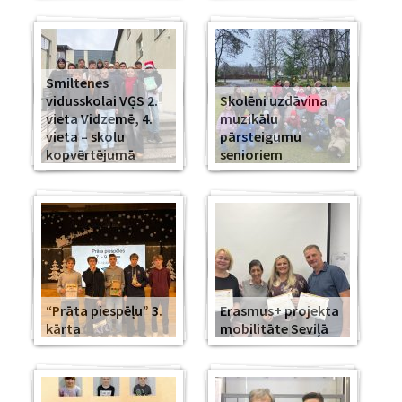
Smiltenes
vidusskolai VĢS 2.
Skolēni uzdāvina
vieta Vidzemē, 4.
muzikālu
vieta – skolu
pārsteigumu
kopvērtējumā
senioriem
“Prāta piespēļu” 3.
Erasmus+ projekta
kārta
mobilitāte Seviļā