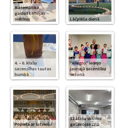
Matemātika,
gaidot Latvijas
svētkus
Lāčplēša dienā
4. – 6. klašu
“Allegro” iedejo
sacensības tautas
jaunajā sacensību
bumbā
sezonā
12.klašu skolēni
Popiela ar latviešu
gatavojas ZPD