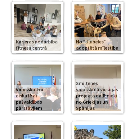
Karjeras nodarbība
No “Ulubeles”
fitnesa centrā
adoptētā mīlestība
Smiltenes
Vidusskolēni
vidusskolā viesojas
diskutē ar
projekta dalībnieki
pašvaldības
no Grieķijas un
pārstāvjiem
Spānijas