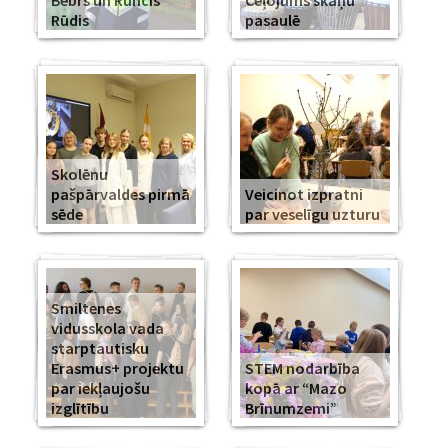
Bebrs un Runcis
Ceļojums skaņu
Rūdis
pasaulē
Skolēnu
pašpārvaldes pirmā
Veicinot izpratni
sēde
par veselīgu uzturu
Smiltenes
vidusskola vada
starptautisku
Erasmus+ projektu
STEM nodarbība
par iekļaujošu
kopā ar “Mazo
izglītību
Brīnumzemi”