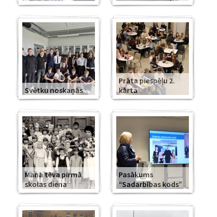
Prāta piespēļu 2.
Svētku noskaņās
kārta
Mana tēva pirmā
Pasākums
skolas diena
“Sadarbības kods”