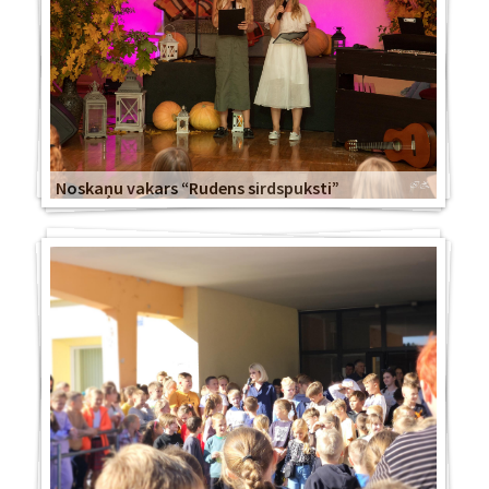
Noskaņu vakars “Rudens sirdspuksti”