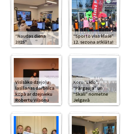
“Naudas diena
“Sporto visa klase”
2025”
12. sezona atklāta!
Visīsāko dzejoļu
Koru “Lido”,
lasīšanas darbnīca
“Pārgauja” un
kopā ar dzejnieku
“Skali” nometne
Robertu Vilsonu
Jelgavā