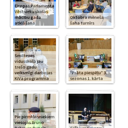
Eiropas Parlamenta
Vēstnieku skolas
mācību gada
Oktobra mēneša
atklāšana
šaha turnīrs
Smiltenes
vidusskolā jau
trešo gadu
veiksmīgi darbojas
“Prāta piespēļu” 3.
KiVa programma
sezonas 1. kārta
Pie pirmklasniekiem
viesojas Bruno