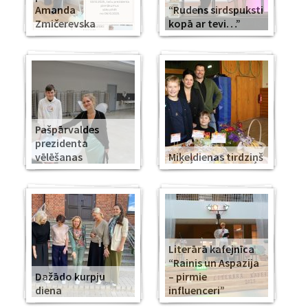
Amanda
“Rudens sirdspuksti
Zmičerevska
kopā ar tevi…”
Pašpārvaldes
prezidenta
vēlēšanas
Miķeļdienas tirdziņš
Literārā kafejnīca
“Rainis un Aspazija
Dažādo kurpju
– pirmie
diena
influenceri”