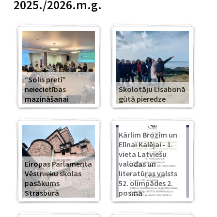
2025./2026.m.g.
“Solis pretī”
neiecietības
Skolotāju Lisabonā
mazināšanai
gūtā pieredze
Kārlim Brozim un
Elīnai Kalējai - 1.
vieta Latviešu
Eiropas Parlamenta
valodas un
Vēstnieku skolas
literatūras valsts
pasākums
52. olimpādes 2.
Strasbūrā
posmā