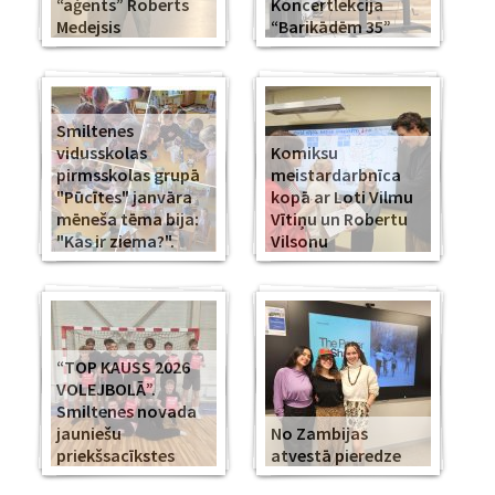
“aģents” Roberts
Koncertlekcija
Medejsis
“Barikādēm 35”
Smiltenes
vidusskolas
Komiksu
pirmsskolas grupā
meistardarbnīca
"Pūcītes" janvāra
kopā ar Loti Vilmu
mēneša tēma bija:
Vītiņu un Robertu
"Kas ir ziema?".
Vilsonu
“TOP KAUSS 2026
VOLEJBOLĀ”.
Smiltenes novada
jauniešu
No Zambijas
priekšsacīkstes
atvestā pieredze