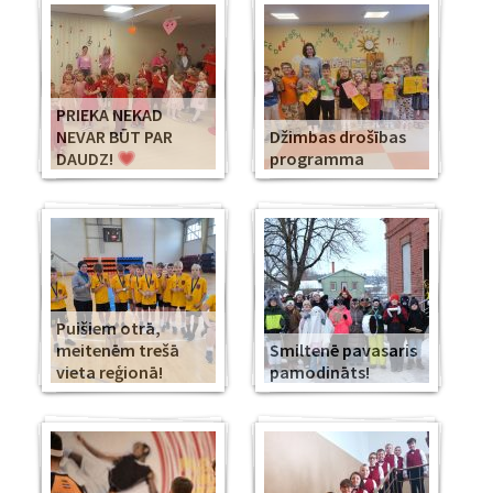
PRIEKA NEKAD
NEVAR BŪT PAR
Džimbas drošības
DAUDZ!
programma
Puišiem otrā,
meitenēm trešā
Smiltenē pavasaris
vieta reģionā!
pamodināts!