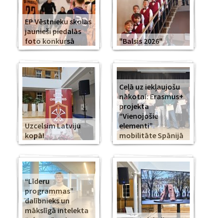
EP Vēstnieku skolas
jaunieši piedalās
foto konkursā
"Balsis 2026"
Ceļā uz iekļaujošu
nākotni: Erasmus+
projekta
“Vienojošie
Uzcelsim Latviju
elementi”
kopā!
mobilitāte Spānijā
“Līderu
programmas”
dalībnieks un
mākslīgā intelekta