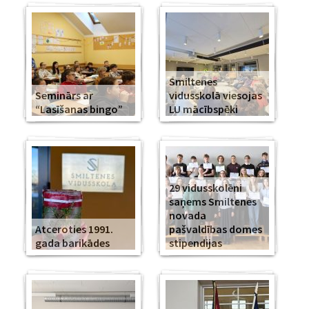
Smiltenes
Seminārs ar
vidusskolā viesojas
“Lasīšanas bingo”
LU mācībspēki
29 vidusskolēni
saņems Smiltenes
novada
Atceroties 1991.
pašvaldības domes
gada barikādes
stipendijas