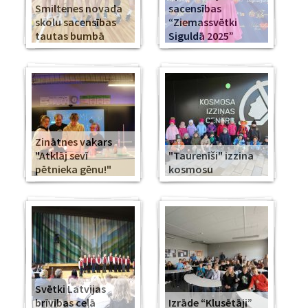
Smiltenes novada
sacensības
skolu sacensības
“Ziemassvētki
tautas bumbā
Siguldā 2025”
Zinātnes vakars
"Atklāj sevī
"Taurenīši" izzina
pētnieka gēnu!"
kosmosu
Svētki Latvijas
brīvības ceļā
Izrāde “Klusētāji”