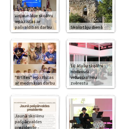
Visjaunākie skolēni
iepazīstas ar
pašvaldības darbu
Skolotāju dienā
10. klašu skolēni
nodevuši
"Bitītes" iepazīstas
vidusskolēnu
ar medmāsas darbu
zvērestu
Jaunā skolēnu
pašpārvaldes
prezidente -