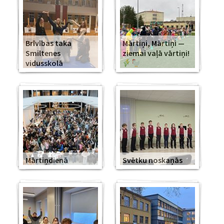
Brīvības taka
Mārtiņi, Mārtiņi —
Smiltenes
ziemai vaļā vārtiņi!
vidusskolā
Mārtiņdienā
Svētku noskaņās