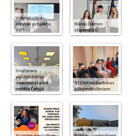
Vidusskolēni
aizstāv projektu
Māras Dāmes
darbus
stipendiāti
Smiltenes
vidusskolēnu
neaizmirstamā
STEAM nodarbības
nedēļa Čehijā
sākumskolēniem
Aicinām piedalīties
Paldies uzņēmējiem