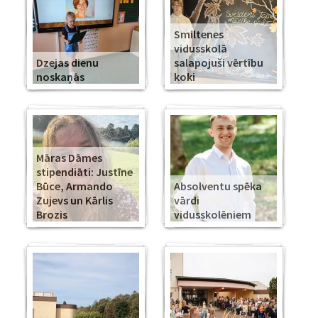
Smiltenes
vidusskolā
Dzejas dienu
salapojuši vērtību
noskaņās
koki
Māras Dāmes
stipendiāti: Justīne
Būce, Armando
Absolventu spēka
Zujevs un Kārlis
vārdi
Brozis
vidusskolēniem