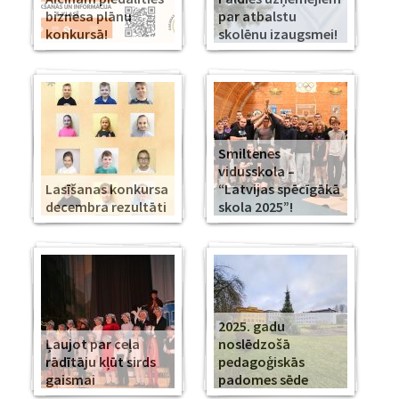
biznesa plānu
par atbalstu
konkursā!
skolēnu izaugsmei!
Smiltenes
vidusskola –
Lasīšanas konkursa
“Latvijas spēcīgākā
decembra rezultāti
skola 2025”!
2025. gadu
Ļaujot par ceļa
noslēdzošā
rādītāju kļūt sirds
pedagoģiskās
gaismai
padomes sēde