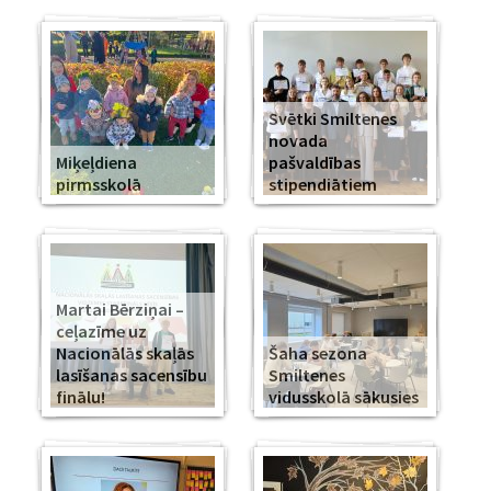
Svētki Smiltenes
novada
Miķeļdiena
pašvaldības
pirmsskolā
stipendiātiem
Martai Bērziņai –
ceļazīme uz
Nacionālās skaļās
Šaha sezona
lasīšanas sacensību
Smiltenes
finālu!
vidusskolā sākusies