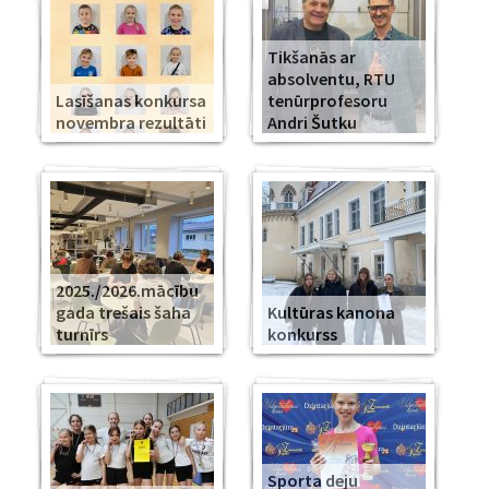
Tikšanās ar
absolventu, RTU
Lasīšanas konkursa
tenūrprofesoru
novembra rezultāti
Andri Šutku
2025./2026.mācību
gada trešais šaha
Kultūras kanona
turnīrs
konkurss
Sporta deju