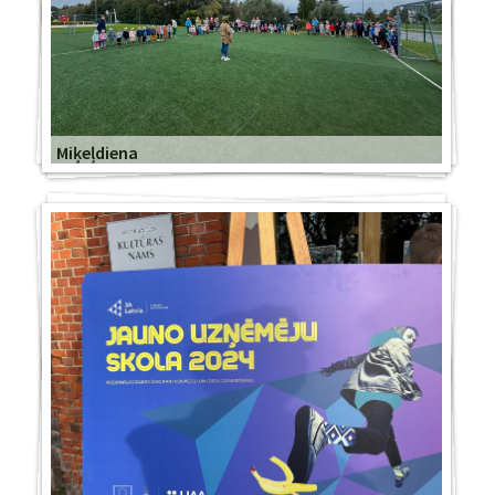
Miķeļdiena