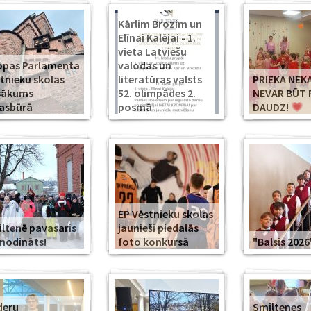
Kārlim Brozim un
Elīnai Kalējai - 1.
vieta Latviešu
opas Parlamenta
valodas un
tnieku skolas
literatūras valsts
PRIEKA NEK
sākums
52. olimpādes 2.
NEVAR BŪT 
asbūrā
posmā
DAUDZ!
EP Vēstnieku skolas
ltenē pavasaris
jaunieši piedalās
modināts!
foto konkursā
"Balsis 2026
deru
Smiltenes