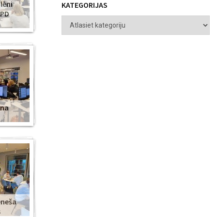
lēni
KATEGORIJAS
ZPD
ena
ēneša
s