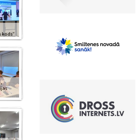
s kods”
,
ijas