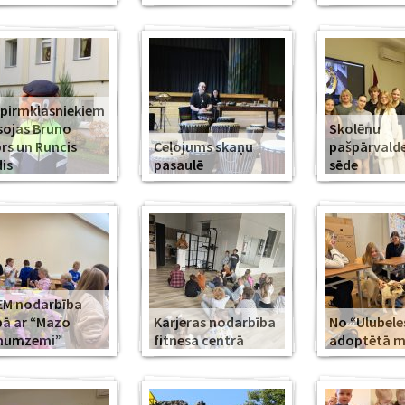
 pirmklasniekiem
sojas Bruno
Skolēnu
rs un Runcis
Ceļojums skaņu
pašpārvald
is
pasaulē
sēde
EM nodarbība
ā ar “Mazo
Karjeras nodarbība
No “Ulubele
īnumzemi”
fitnesa centrā
adoptētā mī