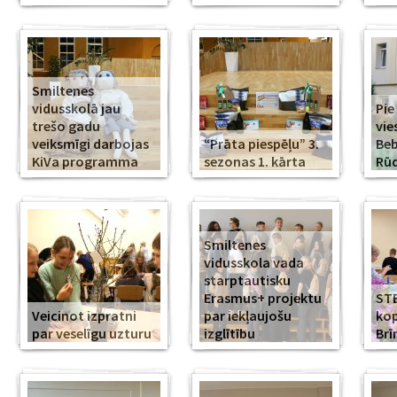
Smiltenes
vidusskolā jau
Pie
trešo gadu
vie
veiksmīgi darbojas
“Prāta piespēļu” 3.
Beb
KiVa programma
sezonas 1. kārta
Rūd
Smiltenes
vidusskola vada
starptautisku
Erasmus+ projektu
ST
Veicinot izpratni
par iekļaujošu
kop
par veselīgu uzturu
izglītību
Br