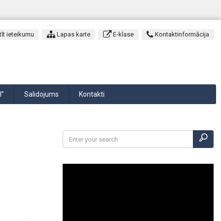
īt ieteikumu
Lapas karte
E-klase
Kontaktinformācija
I”
Salidojums
Kontakti