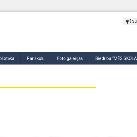
Sūt
bliotēka
Par skolu
Foto galerijas
Biedrība “MĒS SKOLA