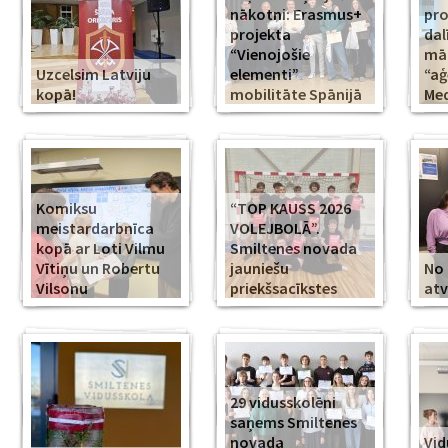
nākotni: Erasmus+
pr
projekta
dal
“Vienojošie
māk
Uzcelsim Latviju
elementi”
“aģ
kopā!
mobilitāte Spānijā
Med
Komiksu
“TOP KAUSS 2026
meistardarbnīca
VOLEJBOLĀ”.
kopā ar Loti Vilmu
Smiltenes novada
Vītiņu un Robertu
jauniešu
No 
Vilsonu
priekšsacīkstes
atv
29 vidusskolēni
saņems Smiltenes
novada
Vid