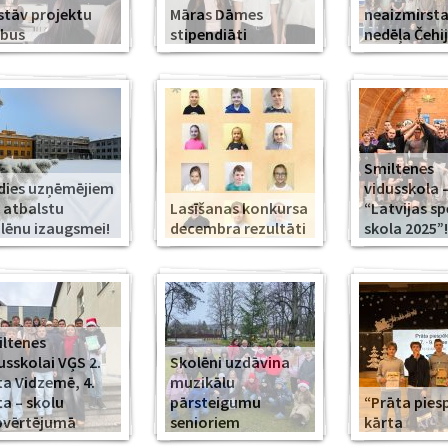
stāv projektu
Māras Dāmes
neaizmirst
rbus
stipendiāti
nedēļa Čehi
Smiltenes
dies uzņēmējiem
vidusskola 
 atbalstu
Lasīšanas konkursa
“Latvijas s
lēnu izaugsmei!
decembra rezultāti
skola 2025”!
ltenes
usskolai VĢS 2.
Skolēni uzdāvina
ta Vidzemē, 4.
muzikālu
ta – skolu
pārsteigumu
“Prāta piesp
pvērtējumā
senioriem
kārta