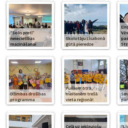
Eir
“Solis pretī”
Vēs
neiecietības
Skolotāju Lisabonā
pa
mazināšanai
gūtā pieredze
Str
Puišiem otrā,
Džimbas drošības
meitenēm trešā
Smi
programma
vieta reģionā!
pa
Ceļā uz iekļaujošu
“Lī