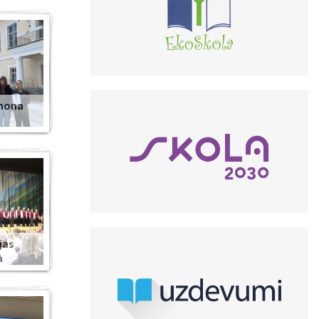
anona
jas
ā