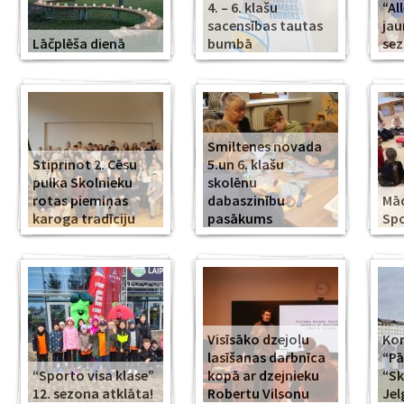
4. – 6. klašu
“Al
sacensības tautas
jau
Lāčplēša dienā
bumbā
se
Smiltenes novada
Stiprinot 2. Cēsu
5.un 6. klašu
pulka Skolnieku
skolēnu
rotas piemiņas
dabaszinību
Mā
karoga tradīciju
pasākums
Spo
Visīsāko dzejoļu
Kor
lasīšanas darbnīca
“Pā
“Sporto visa klase”
kopā ar dzejnieku
“Sk
12. sezona atklāta!
Robertu Vilsonu
Jel