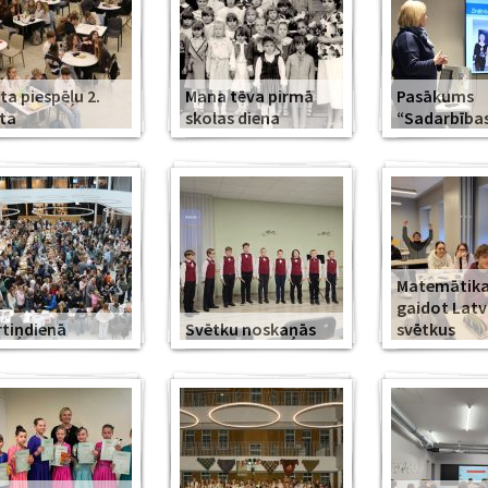
ta piespēļu 2.
Mana tēva pirmā
Pasākums
ta
skolas diena
“Sadarbība
Matemātika
gaidot Latv
tiņdienā
Svētku noskaņās
svētkus