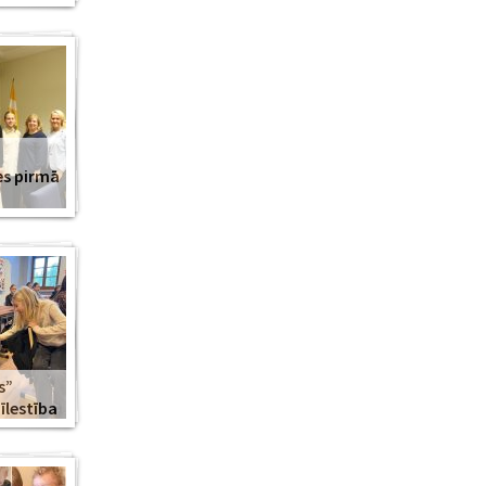
es pirmā
s”
lestība