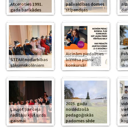
Atceroties 1991.
pašvaldības domes
aiz
gada barikādes
stipendijas
da
Aicinām piedalīties
Pal
STEAM nodarbības
biznesa plānu
par
sākumskolēniem
konkursā!
sko
Smi
2025. gadu
vid
Ļaujot par ceļa
noslēdzošā
vie
rādītāju kļūt sirds
pedagoģiskās
vie
gaismai
padomes sēde
ko