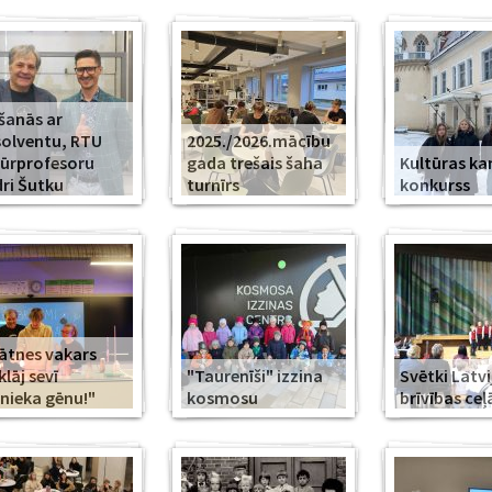
šanās ar
olventu, RTU
2025./2026.mācību
ūrprofesoru
gada trešais šaha
Kultūras k
ri Šutku
turnīrs
konkurss
ātnes vakars
klāj sevī
"Taurenīši" izzina
Svētki Latvi
nieka gēnu!"
kosmosu
brīvības ceļ