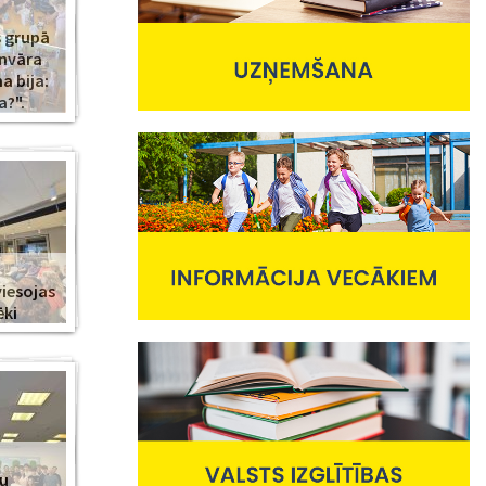
s grupā
anvāra
 bija:
a?".
viesojas
ēki
nu