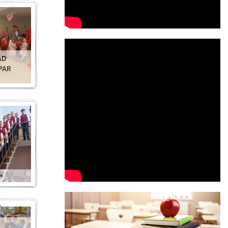
AD
PAR
"