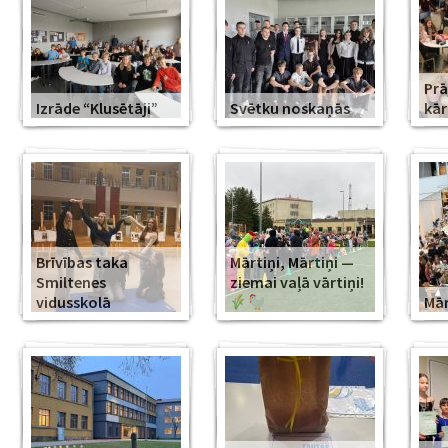
Prā
Izrāde “Klusētāji”
Svētku noskaņās
kār
Brīvības taka
Mārtiņi, Mārtiņi —
Smiltenes
ziemai vaļā vārtiņi!
vidusskolā
Mār