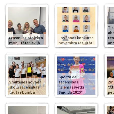
Tik
abs
Erasmus+ projekta
Lasīšanas konkursa
ten
mobilitāte Seviļā
novembra rezultāti
And
Sporta deju
Smiltenes novada
sacensības
Zin
skolu sacensības
“Ziemassvētki
"At
tautas bumbā
Siguldā 2025”
pēt