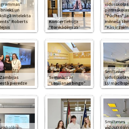
ogrammas”
vidusskolas
ībnieks un
pirmsskola
slīgā intelekta
"Pūcītes" j
ents” Roberts
Koncertlekcija
mēneša tēma
ejsis
“Barikādēm 35”
"Kas ir ziem
Smiltenes
Zambijas
Seminārs ar
vidusskolā 
estā pieredze
“Lasīšanas bingo”
LU mācībsp
Smiltenes
usskolēni
vidusskolē