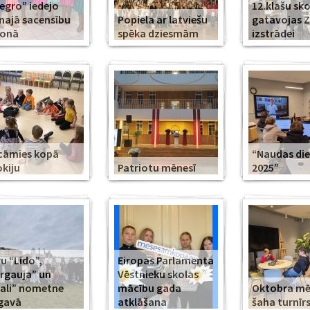
legro” iedejo
12.klašu sko
najā sacensību
Popiela ar latviešu
gatavojas 
zonā
spēka dziesmām
izstrādei
cāmies kopā
“Naudas di
kiju
Patriotu mēnesī
2025”
u “Lido”,
Eiropas Parlamenta
rgauja” un
Vēstnieku skolas
ali” nometne
mācību gada
Oktobra m
gavā
atklāšana
šaha turnīr