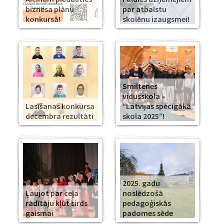
biznesa plānu
par atbalstu
konkursā!
skolēnu izaugsmei!
Smiltenes
vidusskola –
Lasīšanas konkursa
“Latvijas spēcīgākā
decembra rezultāti
skola 2025”!
2025. gadu
Ļaujot par ceļa
noslēdzošā
rādītāju kļūt sirds
pedagoģiskās
gaismai
padomes sēde