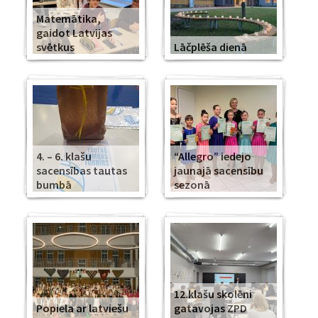
Matemātika,
gaidot Latvijas
svētkus
Lāčplēša dienā
4. – 6. klašu
“Allegro” iedejo
sacensības tautas
jaunajā sacensību
bumbā
sezonā
12.klašu skolēni
Popiela ar latviešu
gatavojas ZPD