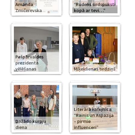
Amanda
“Rudens sirdspuksti
Zmičerevska
kopā ar tevi…”
Pašpārvaldes
prezidenta
vēlēšanas
Miķeļdienas tirdziņš
Literārā kafejnīca
“Rainis un Aspazija
Dažādo kurpju
– pirmie
diena
influenceri”