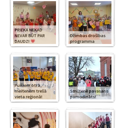
PRIEKA NEKAD
NEVAR BŪT PAR
Džimbas drošības
DAUDZ!
programma
Puišiem otrā,
meitenēm trešā
Smiltenē pavasaris
vieta reģionā!
pamodināts!