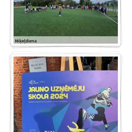
Miķeļdiena