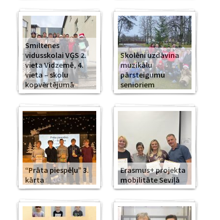
Smiltenes
vidusskolai VĢS 2.
Skolēni uzdāvina
vieta Vidzemē, 4.
muzikālu
vieta – skolu
pārsteigumu
kopvērtējumā
senioriem
“Prāta piespēļu” 3.
Erasmus+ projekta
kārta
mobilitāte Seviļā