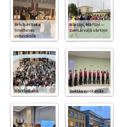
Brīvības taka
Mārtiņi, Mārtiņi —
Smiltenes
ziemai vaļā vārtiņi!
vidusskolā
Mārtiņdienā
Svētku noskaņās