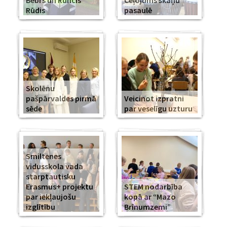
Bebrs un Runcis
Ceļojums skaņu
Rūdis
pasaulē
Skolēnu
pašpārvaldes pirmā
Veicinot izpratni
sēde
par veselīgu uzturu
Smiltenes
vidusskola vada
starptautisku
Erasmus+ projektu
STEM nodarbība
par iekļaujošu
kopā ar “Mazo
izglītību
Brīnumzemi”