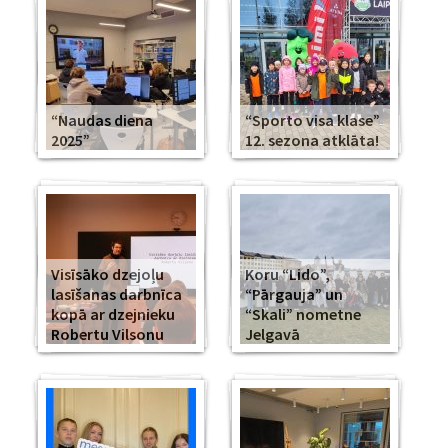
“Naudas diena
“Sporto visa klase”
2025”
12. sezona atklāta!
Visīsāko dzejoļu
Koru “Lido”,
lasīšanas darbnīca
“Pārgauja” un
kopā ar dzejnieku
“Skali” nometne
Robertu Vilsonu
Jelgavā