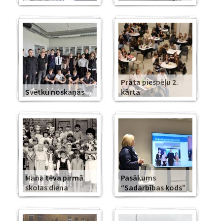
Prāta piespēļu 2.
Svētku noskaņās
kārta
Mana tēva pirmā
Pasākums
skolas diena
“Sadarbības kods”