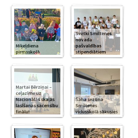
Svētki Smiltenes
novada
Miķeļdiena
pašvaldības
pirmsskolā
stipendiātiem
Martai Bērziņai –
ceļazīme uz
Nacionālās skaļās
Šaha sezona
lasīšanas sacensību
Smiltenes
finālu!
vidusskolā sākusies