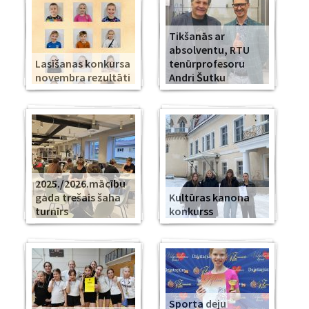
Tikšanās ar
absolventu, RTU
Lasīšanas konkursa
tenūrprofesoru
novembra rezultāti
Andri Šutku
2025./2026.mācību
gada trešais šaha
Kultūras kanona
turnīrs
konkurss
Sporta deju