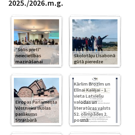
2025./2026.m.g.
“Solis pretī”
neiecietības
Skolotāju Lisabonā
mazināšanai
gūtā pieredze
Kārlim Brozim un
Elīnai Kalējai - 1.
vieta Latviešu
Eiropas Parlamenta
valodas un
Vēstnieku skolas
literatūras valsts
pasākums
52. olimpādes 2.
Strasbūrā
posmā