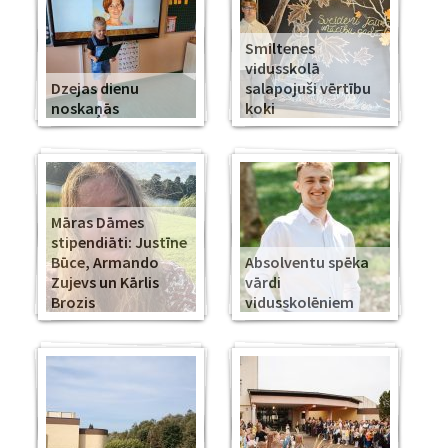
Smiltenes
vidusskolā
Dzejas dienu
salapojuši vērtību
noskaņās
koki
Māras Dāmes
stipendiāti: Justīne
Būce, Armando
Absolventu spēka
Zujevs un Kārlis
vārdi
Brozis
vidusskolēniem