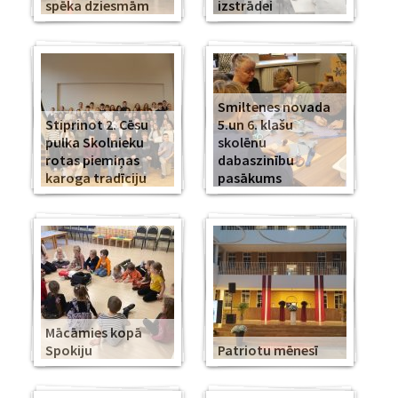
spēka dziesmām
izstrādei
Smiltenes novada
Stiprinot 2. Cēsu
5.un 6. klašu
pulka Skolnieku
skolēnu
rotas piemiņas
dabaszinību
karoga tradīciju
pasākums
Mācāmies kopā
Spokiju
Patriotu mēnesī