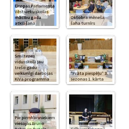
Eiropas Parlamenta
Vēstnieku skolas
mācību gada
Oktobra mēneša
atklāšana
šaha turnīrs
Smiltenes
vidusskolā jau
trešo gadu
veiksmīgi darbojas
“Prāta piespēļu” 3.
KiVa programma
sezonas 1. kārta
Pie pirmklasniekiem
viesojas Bruno