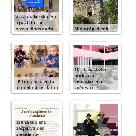
Visjaunākie skolēni
iepazīstas ar
pašvaldības darbu
Skolotāju dienā
10. klašu skolēni
nodevuši
"Bitītes" iepazīstas
vidusskolēnu
ar medmāsas darbu
zvērestu
Jaunā skolēnu
pašpārvaldes
prezidente -