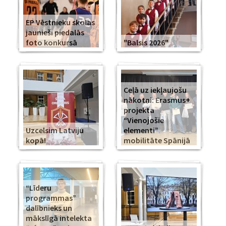
EP Vēstnieku skolas
jaunieši piedalās
foto konkursā
"Balsis 2026"
Ceļā uz iekļaujošu
nākotni: Erasmus+
projekta
“Vienojošie
Uzcelsim Latviju
elementi”
kopā!
mobilitāte Spānijā
“Līderu
programmas”
dalībnieks un
mākslīgā intelekta