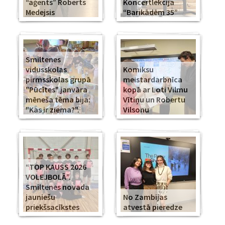
“aģents” Roberts
Koncertlekcija
Medejsis
“Barikādēm 35”
Smiltenes
vidusskolas
Komiksu
pirmsskolas grupā
meistardarbnīca
"Pūcītes" janvāra
kopā ar Loti Vilmu
mēneša tēma bija:
Vītiņu un Robertu
"Kas ir ziema?".
Vilsonu
“TOP KAUSS 2026
VOLEJBOLĀ”.
Smiltenes novada
jauniešu
No Zambijas
priekšsacīkstes
atvestā pieredze