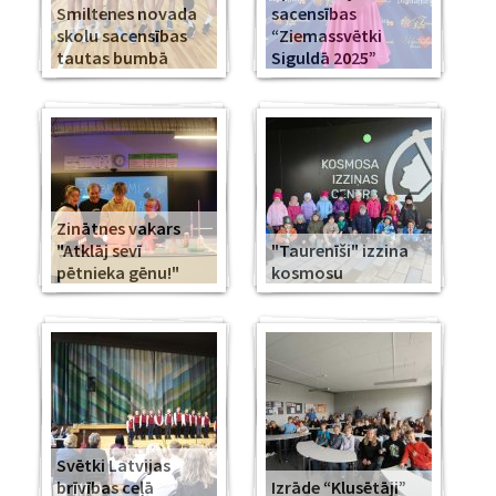
Smiltenes novada
sacensības
skolu sacensības
“Ziemassvētki
tautas bumbā
Siguldā 2025”
Zinātnes vakars
"Atklāj sevī
"Taurenīši" izzina
pētnieka gēnu!"
kosmosu
Svētki Latvijas
brīvības ceļā
Izrāde “Klusētāji”