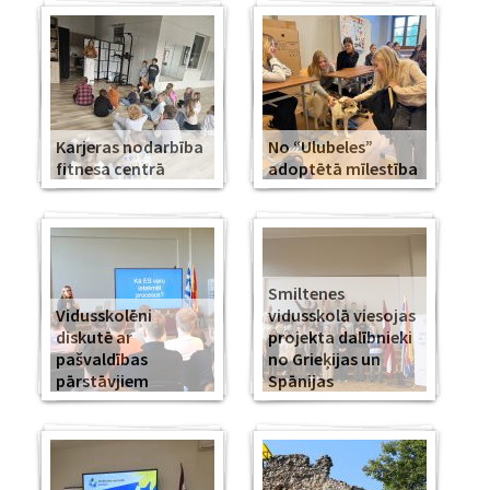
Karjeras nodarbība
No “Ulubeles”
fitnesa centrā
adoptētā mīlestība
Smiltenes
Vidusskolēni
vidusskolā viesojas
diskutē ar
projekta dalībnieki
pašvaldības
no Grieķijas un
pārstāvjiem
Spānijas