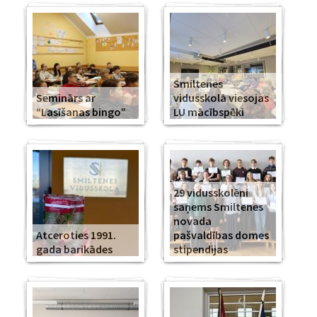
Smiltenes
Seminārs ar
vidusskolā viesojas
“Lasīšanas bingo”
LU mācībspēki
29 vidusskolēni
saņems Smiltenes
novada
Atceroties 1991.
pašvaldības domes
gada barikādes
stipendijas