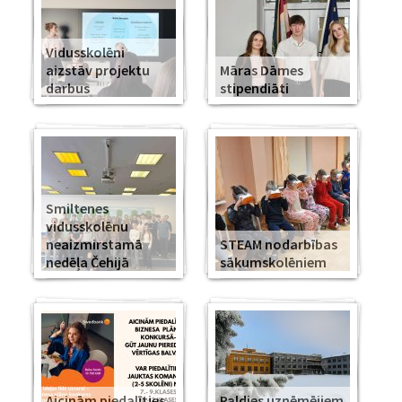
Vidusskolēni
aizstāv projektu
Māras Dāmes
darbus
stipendiāti
Smiltenes
vidusskolēnu
neaizmirstamā
STEAM nodarbības
nedēļa Čehijā
sākumskolēniem
Aicinām piedalīties
Paldies uzņēmējiem