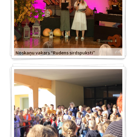
Noskaņu vakars “Rudens sirdspuksti”