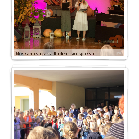
Noskaņu vakars “Rudens sirdspuksti”