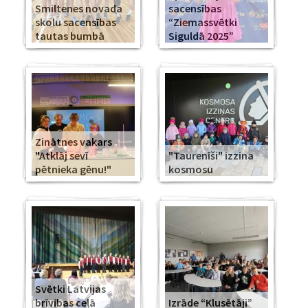
Smiltenes novada
sacensības
skolu sacensības
“Ziemassvētki
tautas bumbā
Siguldā 2025”
Zinātnes vakars
"Atklāj sevī
"Taurenīši" izzina
pētnieka gēnu!"
kosmosu
Svētki Latvijas
brīvības ceļā
Izrāde “Klusētāji”