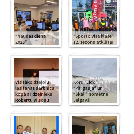
“Naudas diena
“Sporto visa klase”
2025”
12. sezona atklāta!
Visīsāko dzejoļu
Koru “Lido”,
lasīšanas darbnīca
“Pārgauja” un
kopā ar dzejnieku
“Skali” nometne
Robertu Vilsonu
Jelgavā