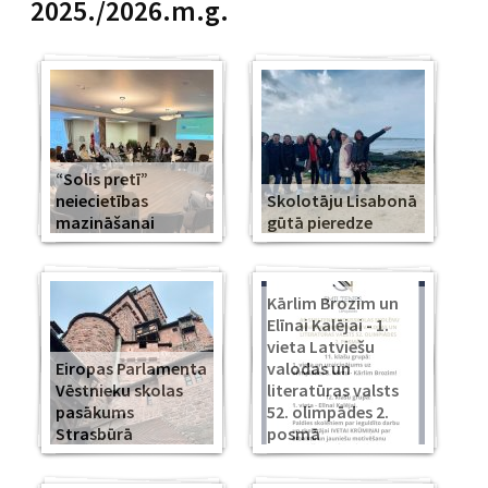
2025./2026.m.g.
“Solis pretī”
neiecietības
Skolotāju Lisabonā
mazināšanai
gūtā pieredze
Kārlim Brozim un
Elīnai Kalējai - 1.
vieta Latviešu
Eiropas Parlamenta
valodas un
Vēstnieku skolas
literatūras valsts
pasākums
52. olimpādes 2.
Strasbūrā
posmā