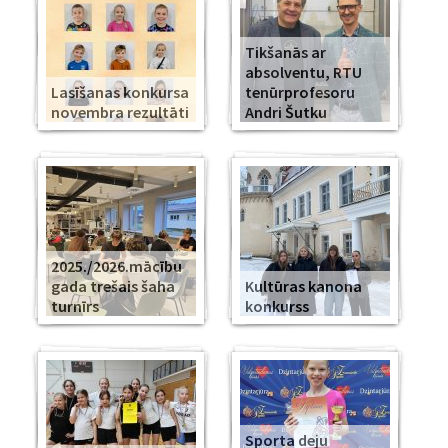
Tikšanās ar
absolventu, RTU
Lasīšanas konkursa
tenūrprofesoru
novembra rezultāti
Andri Šutku
2025./2026.mācību
gada trešais šaha
Kultūras kanona
turnīrs
konkurss
Sporta deju