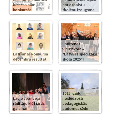
biznesa plānu
par atbalstu
konkursā!
skolēnu izaugsmei!
Smiltenes
vidusskola –
Lasīšanas konkursa
“Latvijas spēcīgākā
decembra rezultāti
skola 2025”!
2025. gadu
Ļaujot par ceļa
noslēdzošā
rādītāju kļūt sirds
pedagoģiskās
gaismai
padomes sēde