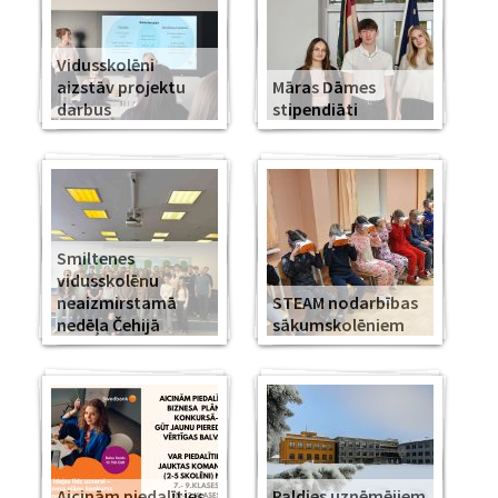
Vidusskolēni
aizstāv projektu
Māras Dāmes
darbus
stipendiāti
Smiltenes
vidusskolēnu
neaizmirstamā
STEAM nodarbības
nedēļa Čehijā
sākumskolēniem
Aicinām piedalīties
Paldies uzņēmējiem