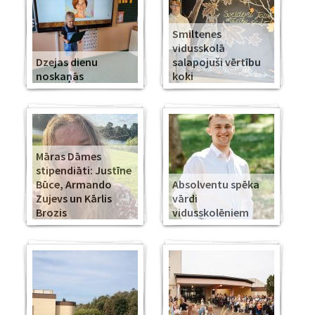
Smiltenes
vidusskolā
Dzejas dienu
salapojuši vērtību
noskaņās
koki
Māras Dāmes
stipendiāti: Justīne
Būce, Armando
Absolventu spēka
Zujevs un Kārlis
vārdi
Brozis
vidusskolēniem