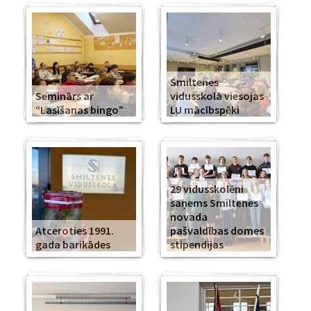
Smiltenes
Seminārs ar
vidusskolā viesojas
“Lasīšanas bingo”
LU mācībspēki
29 vidusskolēni
saņems Smiltenes
novada
Atceroties 1991.
pašvaldības domes
gada barikādes
stipendijas