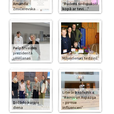
Amanda
“Rudens sirdspuksti
Zmičerevska
kopā ar tevi…”
Pašpārvaldes
prezidenta
vēlēšanas
Miķeļdienas tirdziņš
Literārā kafejnīca
“Rainis un Aspazija
Dažādo kurpju
– pirmie
diena
influenceri”