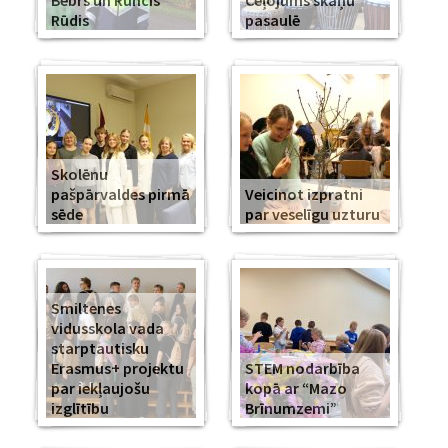
Bebrs un Runcis
Ceļojums skaņu
Rūdis
pasaulē
Skolēnu
pašpārvaldes pirmā
Veicinot izpratni
sēde
par veselīgu uzturu
Smiltenes
vidusskola vada
starptautisku
Erasmus+ projektu
STEM nodarbība
par iekļaujošu
kopā ar “Mazo
izglītību
Brīnumzemi”