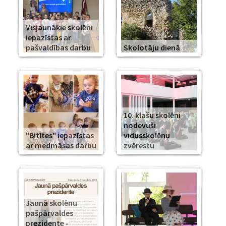
Visjaunākie skolēni
iepazīstas ar
pašvaldības darbu
Skolotāju dienā
10. klašu skolēni
nodevuši
"Bitītes" iepazīstas
vidusskolēnu
ar medmāsas darbu
zvērestu
Jaunā skolēnu
pašpārvaldes
prezidente -