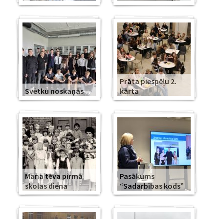
Prāta piespēļu 2.
Svētku noskaņās
kārta
Mana tēva pirmā
Pasākums
skolas diena
“Sadarbības kods”