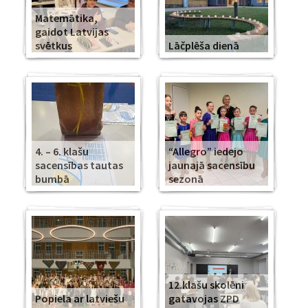
Matemātika,
gaidot Latvijas
svētkus
Lāčplēša dienā
4. – 6. klašu
“Allegro” iedejo
sacensības tautas
jaunajā sacensību
bumbā
sezonā
12.klašu skolēni
Popiela ar latviešu
gatavojas ZPD