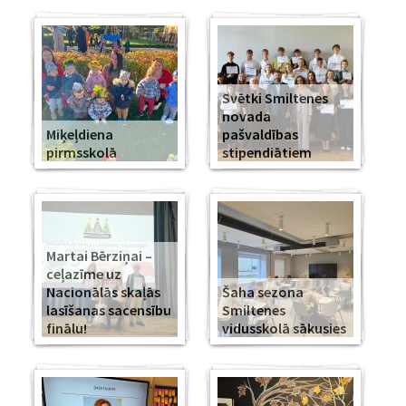
Svētki Smiltenes
novada
Miķeļdiena
pašvaldības
pirmsskolā
stipendiātiem
Martai Bērziņai –
ceļazīme uz
Nacionālās skaļās
Šaha sezona
lasīšanas sacensību
Smiltenes
finālu!
vidusskolā sākusies