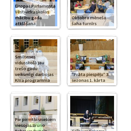
Eiropas Parlamenta
Vēstnieku skolas
mācību gada
Oktobra mēneša
atklāšana
šaha turnīrs
Smiltenes
vidusskolā jau
trešo gadu
veiksmīgi darbojas
“Prāta piespēļu” 3.
KiVa programma
sezonas 1. kārta
Pie pirmklasniekiem
viesojas Bruno