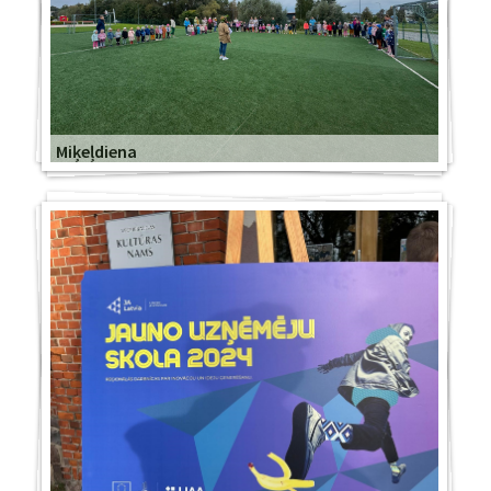
Miķeļdiena