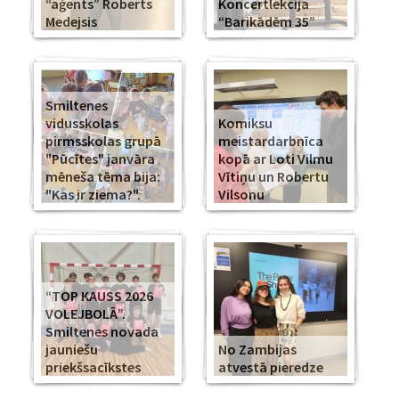
“aģents” Roberts
Koncertlekcija
Medejsis
“Barikādēm 35”
Smiltenes
vidusskolas
Komiksu
pirmsskolas grupā
meistardarbnīca
"Pūcītes" janvāra
kopā ar Loti Vilmu
mēneša tēma bija:
Vītiņu un Robertu
"Kas ir ziema?".
Vilsonu
“TOP KAUSS 2026
VOLEJBOLĀ”.
Smiltenes novada
jauniešu
No Zambijas
priekšsacīkstes
atvestā pieredze