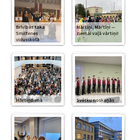
Brīvības taka
Mārtiņi, Mārtiņi —
Smiltenes
ziemai vaļā vārtiņi!
vidusskolā
Mārtiņdienā
Svētku noskaņās