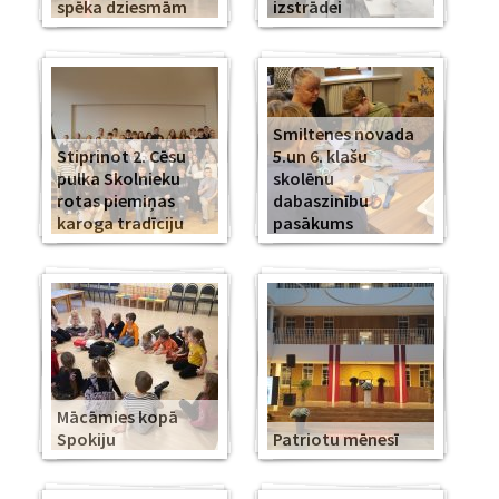
spēka dziesmām
izstrādei
Smiltenes novada
Stiprinot 2. Cēsu
5.un 6. klašu
pulka Skolnieku
skolēnu
rotas piemiņas
dabaszinību
karoga tradīciju
pasākums
Mācāmies kopā
Spokiju
Patriotu mēnesī