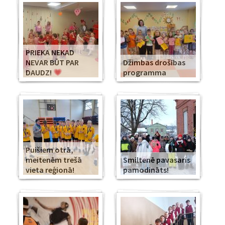
PRIEKA NEKAD
NEVAR BŪT PAR
Džimbas drošības
DAUDZ!
programma
Puišiem otrā,
meitenēm trešā
Smiltenē pavasaris
vieta reģionā!
pamodināts!