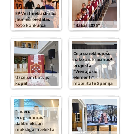
EP Vēstnieku skolas
jaunieši piedalās
foto konkursā
"Balsis 2026"
Ceļā uz iekļaujošu
nākotni: Erasmus+
projekta
“Vienojošie
Uzcelsim Latviju
elementi”
kopā!
mobilitāte Spānijā
“Līderu
programmas”
dalībnieks un
mākslīgā intelekta