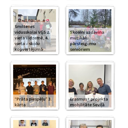
Smiltenes
vidusskolai VĢS 2.
Skolēni uzdāvina
vieta Vidzemē, 4.
muzikālu
vieta – skolu
pārsteigumu
kopvērtējumā
senioriem
“Prāta piespēļu” 3.
Erasmus+ projekta
kārta
mobilitāte Seviļā