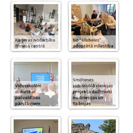
Karjeras nodarbība
No “Ulubeles”
fitnesa centrā
adoptētā mīlestība
Smiltenes
Vidusskolēni
vidusskolā viesojas
diskutē ar
projekta dalībnieki
pašvaldības
no Grieķijas un
pārstāvjiem
Spānijas