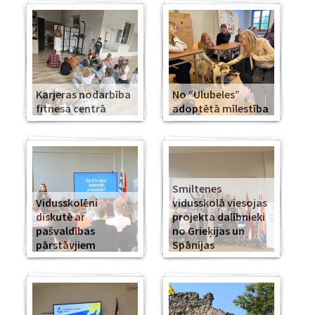
Karjeras nodarbība
No “Ulubeles”
fitnesa centrā
adoptētā mīlestība
Smiltenes
Vidusskolēni
vidusskolā viesojas
diskutē ar
projekta dalībnieki
pašvaldības
no Grieķijas un
pārstāvjiem
Spānijas