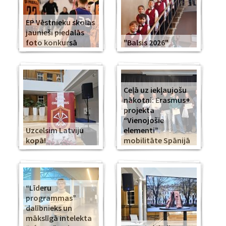
EP Vēstnieku skolas
jaunieši piedalās
foto konkursā
"Balsis 2026"
Ceļā uz iekļaujošu
nākotni: Erasmus+
projekta
“Vienojošie
Uzcelsim Latviju
elementi”
kopā!
mobilitāte Spānijā
“Līderu
programmas”
dalībnieks un
mākslīgā intelekta