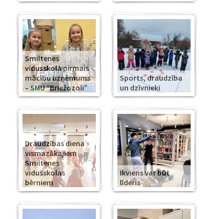
Smiltenes
vidusskolā pirmais
mācību uzņēmums
Sports, draudzība
– SMU “Briežozoli”
un dzīvnieki
Draudzības diena
vismazākajiem
Smiltenes
vidusskolas
Ikviens var būt
bērniem
līderis