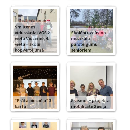
Smiltenes
vidusskolai VĢS 2.
Skolēni uzdāvina
vieta Vidzemē, 4.
muzikālu
vieta – skolu
pārsteigumu
kopvērtējumā
senioriem
“Prāta piespēļu” 3.
Erasmus+ projekta
kārta
mobilitāte Seviļā