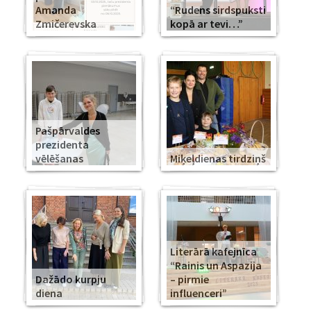
Amanda
“Rudens sirdspuksti
Zmičerevska
kopā ar tevi…”
Pašpārvaldes
prezidenta
vēlēšanas
Miķeļdienas tirdziņš
Literārā kafejnīca
“Rainis un Aspazija
Dažādo kurpju
– pirmie
diena
influenceri”