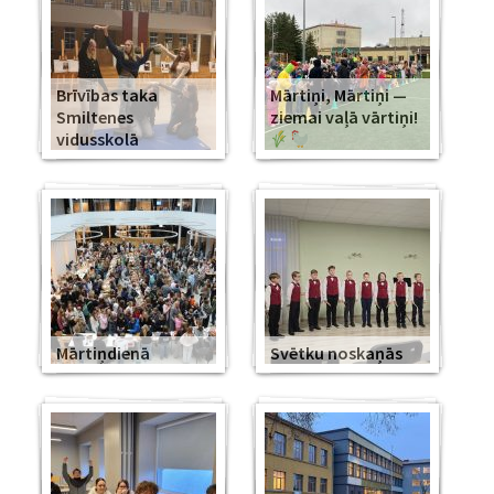
Brīvības taka
Mārtiņi, Mārtiņi —
Smiltenes
ziemai vaļā vārtiņi!
vidusskolā
Mārtiņdienā
Svētku noskaņās