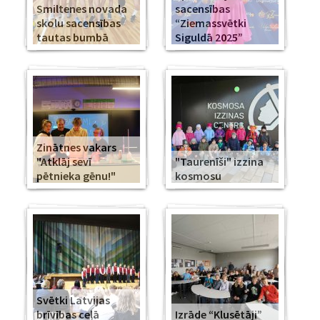
Smiltenes novada
sacensības
skolu sacensības
“Ziemassvētki
tautas bumbā
Siguldā 2025”
Zinātnes vakars
"Atklāj sevī
"Taurenīši" izzina
pētnieka gēnu!"
kosmosu
Svētki Latvijas
brīvības ceļā
Izrāde “Klusētāji”