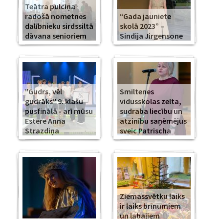
Teātra pulciņa
radošā nometnes
“Gada jauniete
dalībnieku sirdssiltā
skolā 2023” –
dāvana senioriem
Sindija Jirgensone
"Gudrs, vēl
Smiltenes
gudrāks" 9. klašu
vidusskolas zelta,
pusfinālā - arī mūsu
sudraba liecību un
Estere Anna
atzinību saņēmējus
Strazdiņa
sveic Patrischa
Ziemassvētku laiks
ir laiks brīnumiem
un labajiem