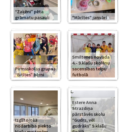
“Zaķēni” pēta
grāmatu pasauli
"Mārītes" janvārī
Smiltenes novada
4.- 9.klašu skolēnu
Pirmsskolas grupas
sacensības telpu
“Bitītes” bērni
futbolā
Estere Anna
Strazdiņa
pārstāvēs skolu
Izglītojoša
“Gudrs, vēl
nodarbība piekto
gudrāks” 9.klašu
klašu meitenēm
finālā