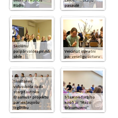
Bebrs un Runcis
Ceļojums skaņu
Rūdis
pasaulē
Skolēnu
pašpārvaldes pirmā
Veicinot izpratni
sēde
par veselīgu uzturu
Smiltenes
vidusskola vada
starptautisku
Erasmus+ projektu
STEM nodarbība
par iekļaujošu
kopā ar “Mazo
izglītību
Brīnumzemi”