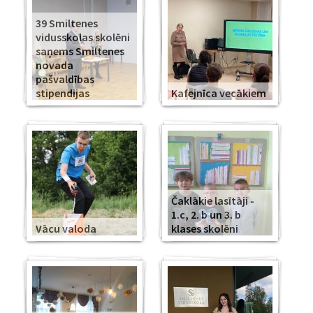
39 Smiltenes
vidusskolas skolēni
saņems Smiltenes
novada
pašvaldības
stipendijas
Kafejnīca vecākiem
Čaklākie lasītāji -
1.c, 2. b un 3. b
Vācu valoda
klases skolēni