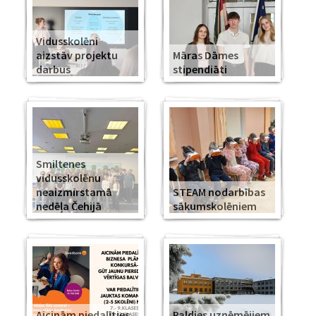
Vidusskolēni
aizstāv projektu
Māras Dāmes
darbus
stipendiāti
Smiltenes
vidusskolēnu
neaizmirstamā
STEAM nodarbības
nedēļa Čehijā
sākumskolēniem
Aicinām piedalīties
Paldies uzņēmējiem