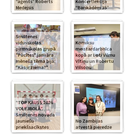
“aģents” Roberts
Koncertlekcija
Medejsis
“Barikādēm 35”
Smiltenes
vidusskolas
Komiksu
pirmsskolas grupā
meistardarbnīca
"Pūcītes" janvāra
kopā ar Loti Vilmu
mēneša tēma bija:
Vītiņu un Robertu
"Kas ir ziema?".
Vilsonu
“TOP KAUSS 2026
VOLEJBOLĀ”.
Smiltenes novada
jauniešu
No Zambijas
priekšsacīkstes
atvestā pieredze