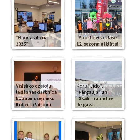
“Naudas diena
“Sporto visa klase”
2025”
12. sezona atklāta!
Visīsāko dzejoļu
Koru “Lido”,
lasīšanas darbnīca
“Pārgauja” un
kopā ar dzejnieku
“Skali” nometne
Robertu Vilsonu
Jelgavā