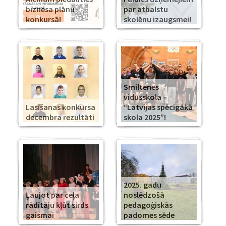
biznesa plānu
par atbalstu
konkursā!
skolēnu izaugsmei!
Smiltenes
vidusskola –
Lasīšanas konkursa
“Latvijas spēcīgākā
decembra rezultāti
skola 2025”!
2025. gadu
Ļaujot par ceļa
noslēdzošā
rādītāju kļūt sirds
pedagoģiskās
gaismai
padomes sēde