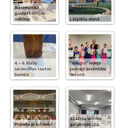
Matemātika,
gaidot Latvijas
svētkus
Lāčplēša dienā
4. – 6. klašu
“Allegro” iedejo
sacensības tautas
jaunajā sacensību
bumbā
sezonā
12.klašu skolēni
Popiela ar latviešu
gatavojas ZPD