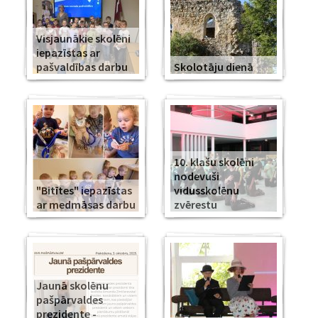
Visjaunākie skolēni
iepazīstas ar
pašvaldības darbu
Skolotāju dienā
10. klašu skolēni
nodevuši
"Bitītes" iepazīstas
vidusskolēnu
ar medmāsas darbu
zvērestu
Jaunā skolēnu
pašpārvaldes
prezidente -