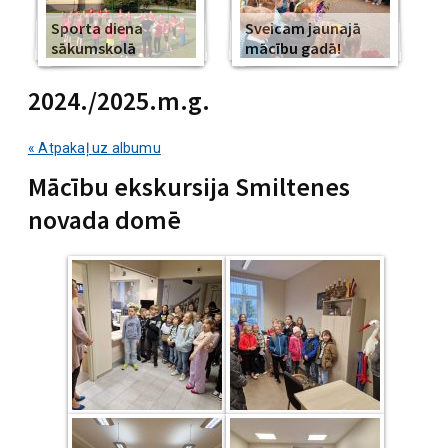
Sporta diena
Sveicam jaunajā
sākumskolā
mācību gadā!
2024./2025.m.g.
« Atpakaļ uz albumu
Mācību ekskursija Smiltenes
novada domē