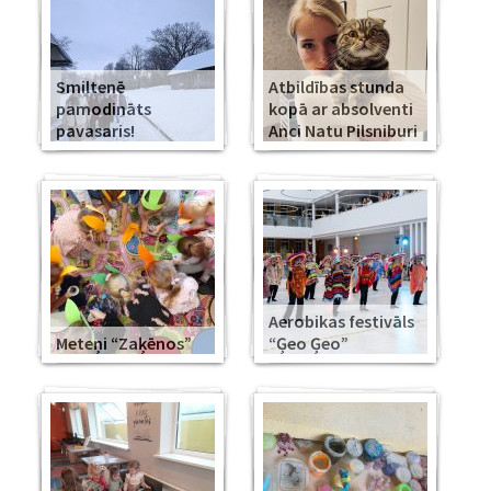
Smiltenē
Atbildības stunda
pamodināts
kopā ar absolventi
pavasaris!
Anci Natu Pilsniburi
Aerobikas festivāls
Meteņi “Zaķēnos”
“Ģeo Ģeo”