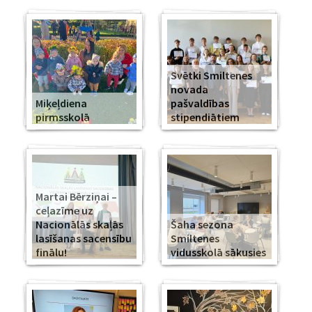
Svētki Smiltenes
novada
Miķeļdiena
pašvaldības
pirmsskolā
stipendiātiem
Martai Bērziņai –
ceļazīme uz
Nacionālās skaļās
Šaha sezona
lasīšanas sacensību
Smiltenes
finālu!
vidusskolā sākusies