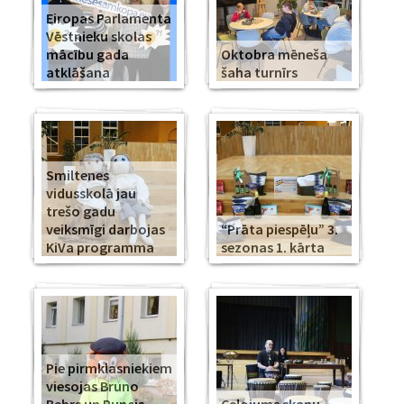
Eiropas Parlamenta
Vēstnieku skolas
mācību gada
Oktobra mēneša
atklāšana
šaha turnīrs
Smiltenes
vidusskolā jau
trešo gadu
veiksmīgi darbojas
“Prāta piespēļu” 3.
KiVa programma
sezonas 1. kārta
Pie pirmklasniekiem
viesojas Bruno