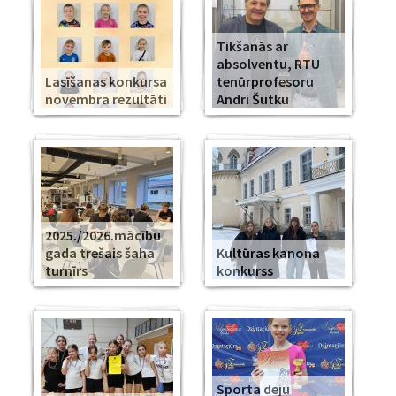
Tikšanās ar
absolventu, RTU
Lasīšanas konkursa
tenūrprofesoru
novembra rezultāti
Andri Šutku
2025./2026.mācību
gada trešais šaha
Kultūras kanona
turnīrs
konkurss
Sporta deju