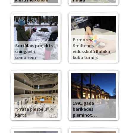
Pirmoreiz
Sociālais projekts –
Smiltenes
sniegavīri
vidusskolā Rubika
senioriem
kuba turnīrs
1991.gada
“Prāta piespēļu” 4.
barikādes
kārta
pieminot…