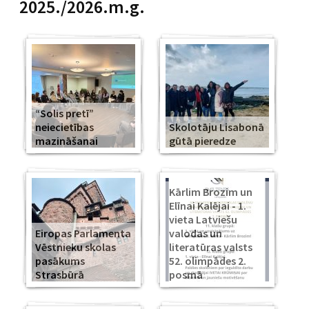
2025./2026.m.g.
“Solis pretī”
neiecietības
Skolotāju Lisabonā
mazināšanai
gūtā pieredze
Kārlim Brozim un
Elīnai Kalējai - 1.
vieta Latviešu
Eiropas Parlamenta
valodas un
Vēstnieku skolas
literatūras valsts
pasākums
52. olimpādes 2.
Strasbūrā
posmā