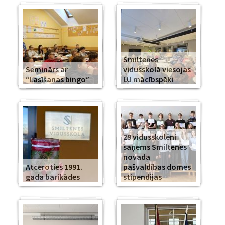
Smiltenes
Seminārs ar
vidusskolā viesojas
“Lasīšanas bingo”
LU mācībspēki
29 vidusskolēni
saņems Smiltenes
novada
Atceroties 1991.
pašvaldības domes
gada barikādes
stipendijas