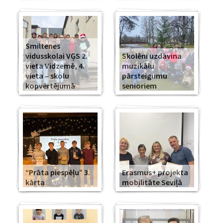
Smiltenes
vidusskolai VĢS 2.
Skolēni uzdāvina
vieta Vidzemē, 4.
muzikālu
vieta – skolu
pārsteigumu
kopvērtējumā
senioriem
“Prāta piespēļu” 3.
Erasmus+ projekta
kārta
mobilitāte Seviļā