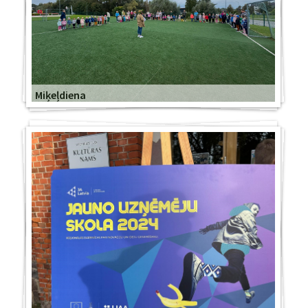
Miķeļdiena