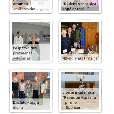
Amanda
“Rudens sirdspuksti
Zmičerevska
kopā ar tevi…”
Pašpārvaldes
prezidenta
vēlēšanas
Miķeļdienas tirdziņš
Literārā kafejnīca
“Rainis un Aspazija
Dažādo kurpju
– pirmie
diena
influenceri”