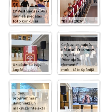
EP Vēstnieku skolas
jaunieši piedalās
foto konkursā
"Balsis 2026"
Ceļā uz iekļaujošu
nākotni: Erasmus+
projekta
“Vienojošie
Uzcelsim Latviju
elementi”
kopā!
mobilitāte Spānijā
“Līderu
programmas”
dalībnieks un
mākslīgā intelekta