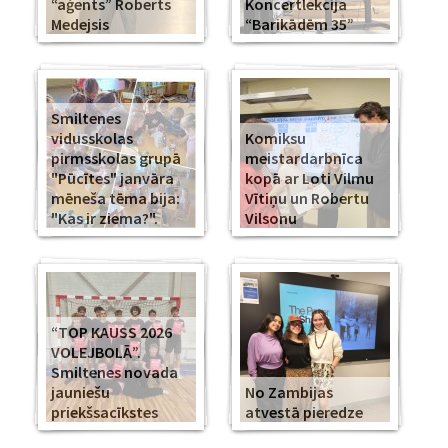
“aģents” Roberts
Koncertlekcija
Medejsis
“Barikādēm 35”
Smiltenes
vidusskolas
Komiksu
pirmsskolas grupā
meistardarbnīca
"Pūcītes" janvāra
kopā ar Loti Vilmu
mēneša tēma bija:
Vītiņu un Robertu
"Kas ir ziema?".
Vilsonu
“TOP KAUSS 2026
VOLEJBOLĀ”.
Smiltenes novada
jauniešu
No Zambijas
priekšsacīkstes
atvestā pieredze