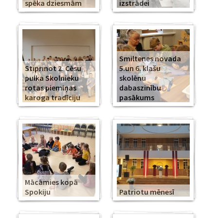
spēka dziesmām
izstrādei
Smiltenes novada
Stiprinot 2. Cēsu
5.un 6. klašu
pulka Skolnieku
skolēnu
rotas piemiņas
dabaszinību
karoga tradīciju
pasākums
Mācāmies kopā
Spokiju
Patriotu mēnesī