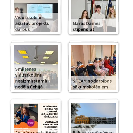
Vidusskolēni
aizstāv projektu
Māras Dāmes
darbus
stipendiāti
Smiltenes
vidusskolēnu
neaizmirstamā
STEAM nodarbības
nedēļa Čehijā
sākumskolēniem
Aicinām piedalīties
Paldies uzņēmējiem