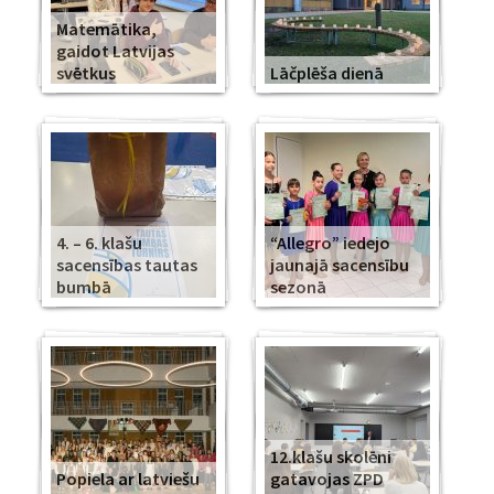
Matemātika,
gaidot Latvijas
svētkus
Lāčplēša dienā
4. – 6. klašu
“Allegro” iedejo
sacensības tautas
jaunajā sacensību
bumbā
sezonā
12.klašu skolēni
Popiela ar latviešu
gatavojas ZPD