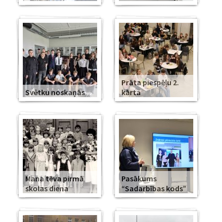
Prāta piespēļu 2.
Svētku noskaņās
kārta
Mana tēva pirmā
Pasākums
skolas diena
“Sadarbības kods”