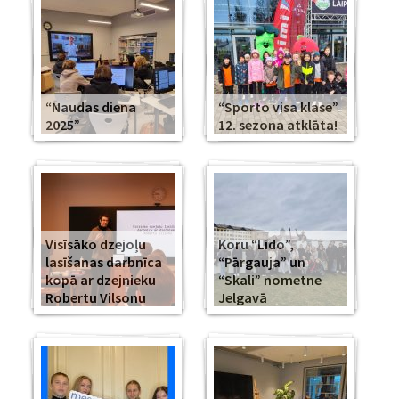
“Naudas diena
“Sporto visa klase”
2025”
12. sezona atklāta!
Visīsāko dzejoļu
Koru “Lido”,
lasīšanas darbnīca
“Pārgauja” un
kopā ar dzejnieku
“Skali” nometne
Robertu Vilsonu
Jelgavā