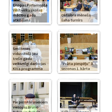
Eiropas Parlamenta
Vēstnieku skolas
mācību gada
Oktobra mēneša
atklāšana
šaha turnīrs
Smiltenes
vidusskolā jau
trešo gadu
veiksmīgi darbojas
“Prāta piespēļu” 3.
KiVa programma
sezonas 1. kārta
Pie pirmklasniekiem
viesojas Bruno