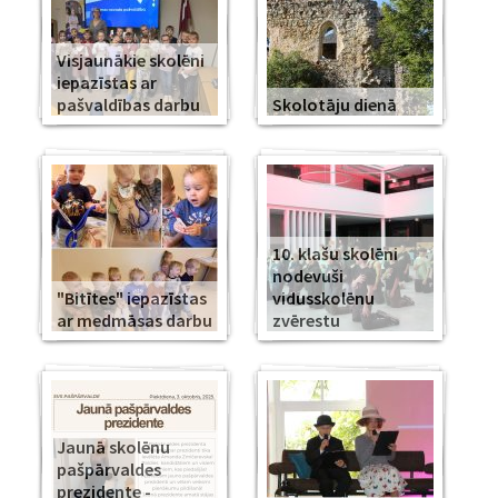
Visjaunākie skolēni
iepazīstas ar
pašvaldības darbu
Skolotāju dienā
10. klašu skolēni
nodevuši
"Bitītes" iepazīstas
vidusskolēnu
ar medmāsas darbu
zvērestu
Jaunā skolēnu
pašpārvaldes
prezidente -