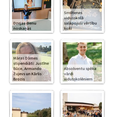
Smiltenes
vidusskolā
Dzejas dienu
salapojuši vērtību
noskaņās
koki
Māras Dāmes
stipendiāti: Justīne
Būce, Armando
Absolventu spēka
Zujevs un Kārlis
vārdi
Brozis
vidusskolēniem