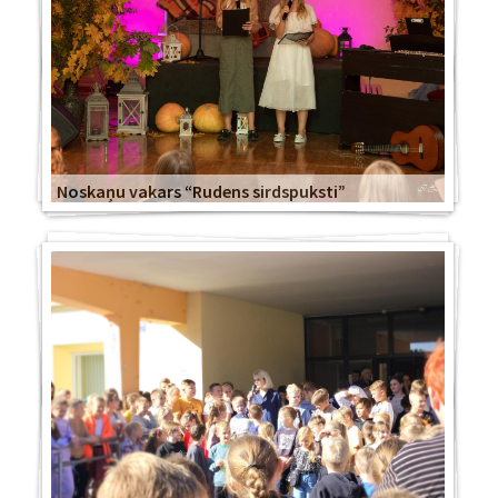
Noskaņu vakars “Rudens sirdspuksti”