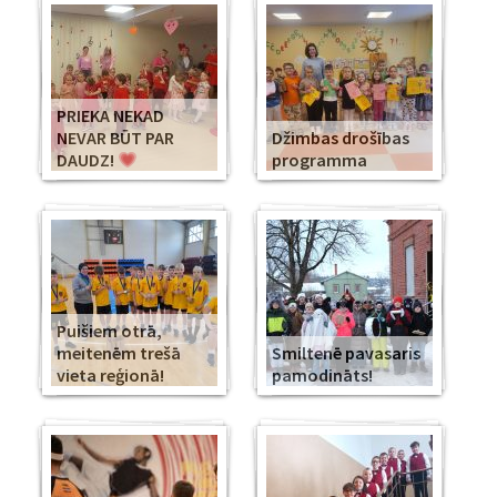
PRIEKA NEKAD
NEVAR BŪT PAR
Džimbas drošības
DAUDZ!
programma
Puišiem otrā,
meitenēm trešā
Smiltenē pavasaris
vieta reģionā!
pamodināts!