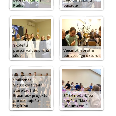
Bebrs un Runcis
Ceļojums skaņu
Rūdis
pasaulē
Skolēnu
pašpārvaldes pirmā
Veicinot izpratni
sēde
par veselīgu uzturu
Smiltenes
vidusskola vada
starptautisku
Erasmus+ projektu
STEM nodarbība
par iekļaujošu
kopā ar “Mazo
izglītību
Brīnumzemi”