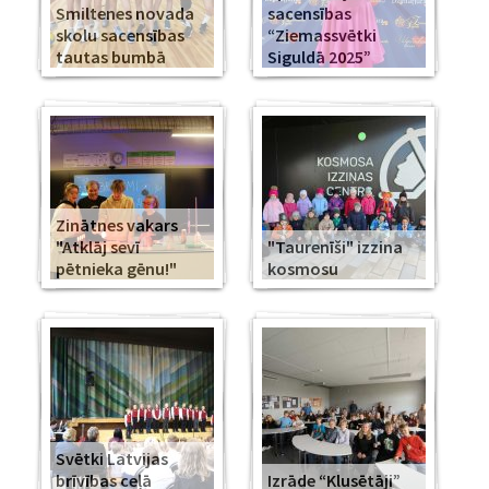
Smiltenes novada
sacensības
skolu sacensības
“Ziemassvētki
tautas bumbā
Siguldā 2025”
Zinātnes vakars
"Atklāj sevī
"Taurenīši" izzina
pētnieka gēnu!"
kosmosu
Svētki Latvijas
brīvības ceļā
Izrāde “Klusētāji”