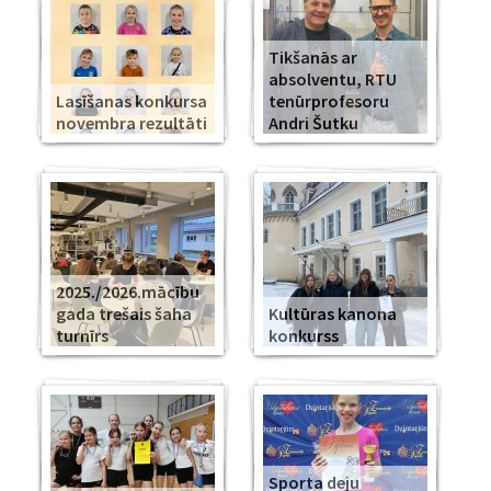
Tikšanās ar
absolventu, RTU
Lasīšanas konkursa
tenūrprofesoru
novembra rezultāti
Andri Šutku
2025./2026.mācību
gada trešais šaha
Kultūras kanona
turnīrs
konkurss
Sporta deju