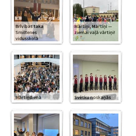
Brīvības taka
Mārtiņi, Mārtiņi —
Smiltenes
ziemai vaļā vārtiņi!
vidusskolā
Mārtiņdienā
Svētku noskaņās