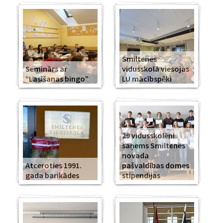
Smiltenes
Seminārs ar
vidusskolā viesojas
“Lasīšanas bingo”
LU mācībspēki
29 vidusskolēni
saņems Smiltenes
novada
Atceroties 1991.
pašvaldības domes
gada barikādes
stipendijas