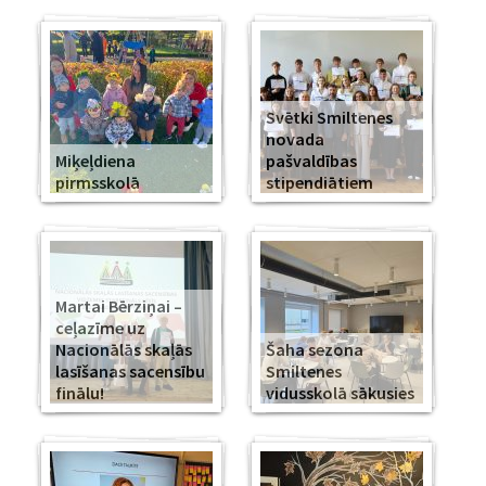
Svētki Smiltenes
novada
Miķeļdiena
pašvaldības
pirmsskolā
stipendiātiem
Martai Bērziņai –
ceļazīme uz
Nacionālās skaļās
Šaha sezona
lasīšanas sacensību
Smiltenes
finālu!
vidusskolā sākusies