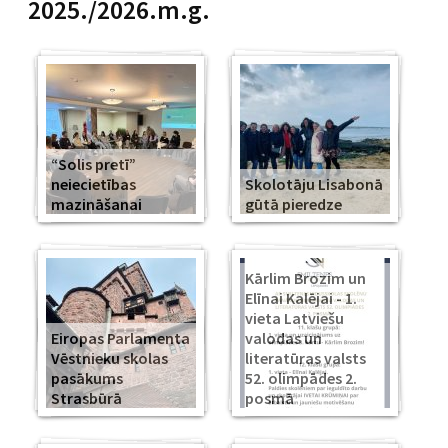
2025./2026.m.g.
“Solis pretī”
neiecietības
Skolotāju Lisabonā
mazināšanai
gūtā pieredze
Kārlim Brozim un
Elīnai Kalējai - 1.
vieta Latviešu
Eiropas Parlamenta
valodas un
Vēstnieku skolas
literatūras valsts
pasākums
52. olimpādes 2.
Strasbūrā
posmā