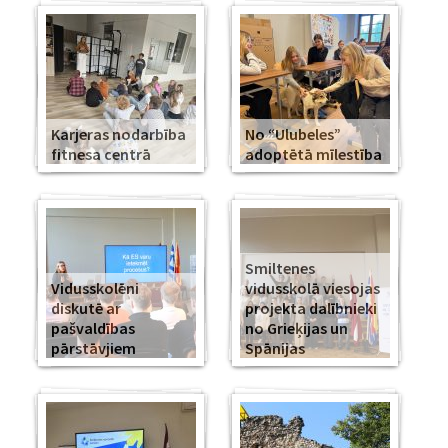
Karjeras nodarbība
No “Ulubeles”
fitnesa centrā
adoptētā mīlestība
Smiltenes
Vidusskolēni
vidusskolā viesojas
diskutē ar
projekta dalībnieki
pašvaldības
no Grieķijas un
pārstāvjiem
Spānijas