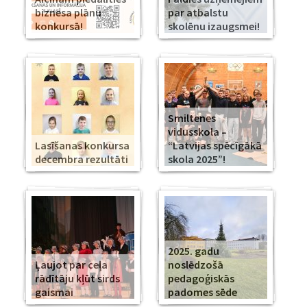
biznesa plānu
par atbalstu
konkursā!
skolēnu izaugsmei!
Smiltenes
vidusskola –
Lasīšanas konkursa
“Latvijas spēcīgākā
decembra rezultāti
skola 2025”!
2025. gadu
Ļaujot par ceļa
noslēdzošā
rādītāju kļūt sirds
pedagoģiskās
gaismai
padomes sēde