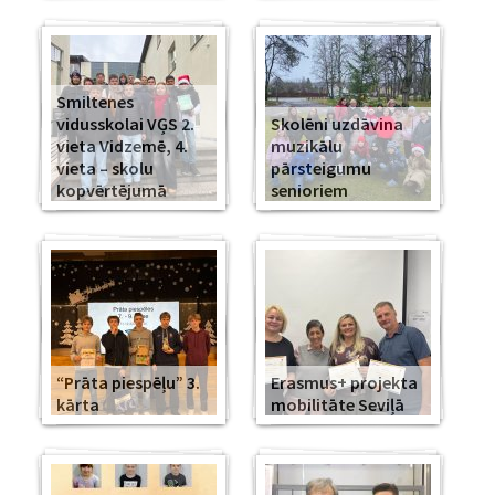
Smiltenes
vidusskolai VĢS 2.
Skolēni uzdāvina
vieta Vidzemē, 4.
muzikālu
vieta – skolu
pārsteigumu
kopvērtējumā
senioriem
“Prāta piespēļu” 3.
Erasmus+ projekta
kārta
mobilitāte Seviļā