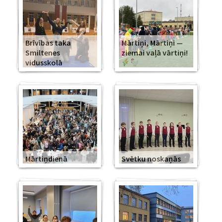
Brīvības taka
Mārtiņi, Mārtiņi —
Smiltenes
ziemai vaļā vārtiņi!
vidusskolā
Mārtiņdienā
Svētku noskaņās