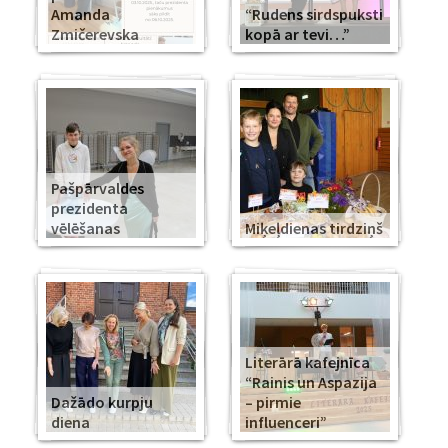
Amanda
“Rudens sirdspuksti
Zmičerevska
kopā ar tevi…”
Pašpārvaldes
prezidenta
vēlēšanas
Miķeļdienas tirdziņš
Literārā kafejnīca
“Rainis un Aspazija
Dažādo kurpju
– pirmie
diena
influenceri”