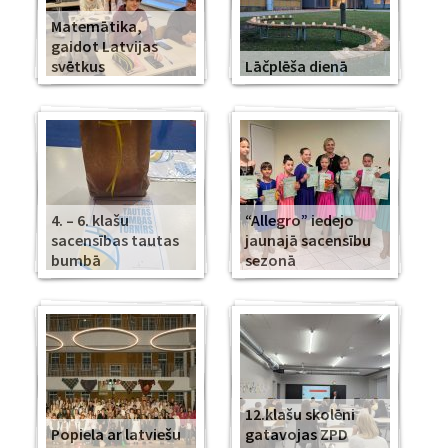
Matemātika,
gaidot Latvijas
svētkus
Lāčplēša dienā
4. – 6. klašu
“Allegro” iedejo
sacensības tautas
jaunajā sacensību
bumbā
sezonā
12.klašu skolēni
Popiela ar latviešu
gatavojas ZPD