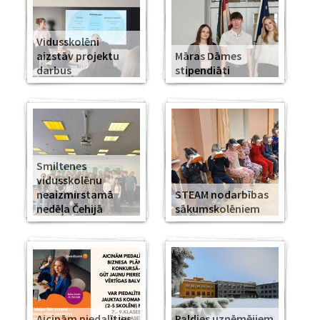
Vidusskolēni
aizstāv projektu
Māras Dāmes
darbus
stipendiāti
Smiltenes
vidusskolēnu
neaizmirstamā
STEAM nodarbības
nedēļa Čehijā
sākumskolēniem
Aicinām piedalīties
Paldies uzņēmējiem