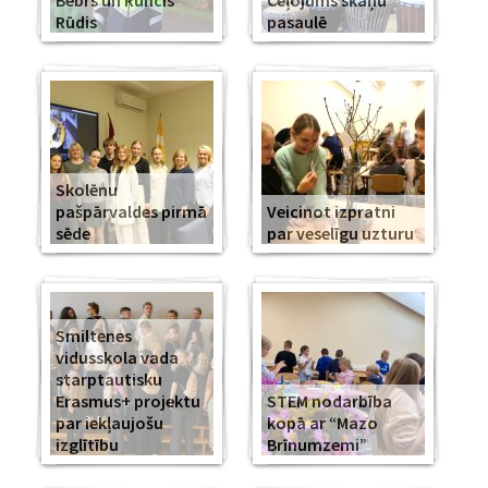
Bebrs un Runcis
Ceļojums skaņu
Rūdis
pasaulē
Skolēnu
pašpārvaldes pirmā
Veicinot izpratni
sēde
par veselīgu uzturu
Smiltenes
vidusskola vada
starptautisku
Erasmus+ projektu
STEM nodarbība
par iekļaujošu
kopā ar “Mazo
izglītību
Brīnumzemi”