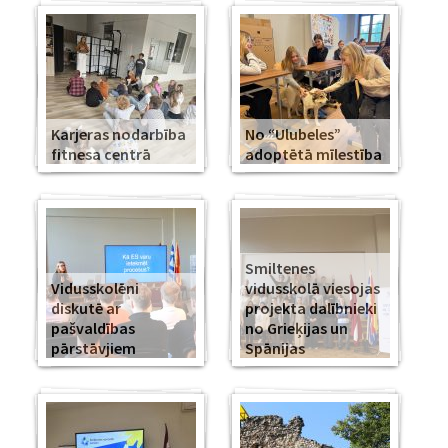
Karjeras nodarbība
No “Ulubeles”
fitnesa centrā
adoptētā mīlestība
Smiltenes
Vidusskolēni
vidusskolā viesojas
diskutē ar
projekta dalībnieki
pašvaldības
no Grieķijas un
pārstāvjiem
Spānijas