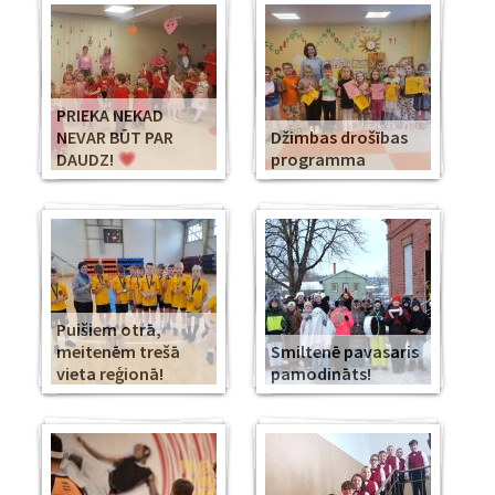
PRIEKA NEKAD
NEVAR BŪT PAR
Džimbas drošības
DAUDZ!
programma
Puišiem otrā,
meitenēm trešā
Smiltenē pavasaris
vieta reģionā!
pamodināts!