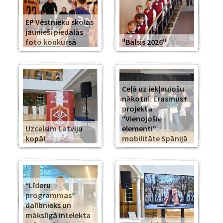
EP Vēstnieku skolas
jaunieši piedalās
foto konkursā
"Balsis 2026"
Ceļā uz iekļaujošu
nākotni: Erasmus+
projekta
“Vienojošie
Uzcelsim Latviju
elementi”
kopā!
mobilitāte Spānijā
“Līderu
programmas”
dalībnieks un
mākslīgā intelekta