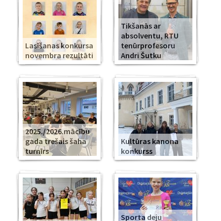
Tikšanās ar
absolventu, RTU
Lasīšanas konkursa
tenūrprofesoru
novembra rezultāti
Andri Šutku
2025./2026.mācību
gada trešais šaha
Kultūras kanona
turnīrs
konkurss
Sporta deju