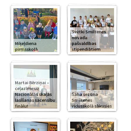
Svētki Smiltenes
novada
Miķeļdiena
pašvaldības
pirmsskolā
stipendiātiem
Martai Bērziņai –
ceļazīme uz
Nacionālās skaļās
Šaha sezona
lasīšanas sacensību
Smiltenes
finālu!
vidusskolā sākusies