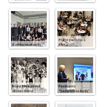
Prāta piespēļu 2.
Svētku noskaņās
kārta
Mana tēva pirmā
Pasākums
skolas diena
“Sadarbības kods”