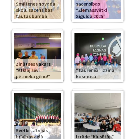
Smiltenes novada
sacensības
skolu sacensības
“Ziemassvētki
tautas bumbā
Siguldā 2025”
Zinātnes vakars
"Atklāj sevī
"Taurenīši" izzina
pētnieka gēnu!"
kosmosu
Svētki Latvijas
brīvības ceļā
Izrāde “Klusētāji”