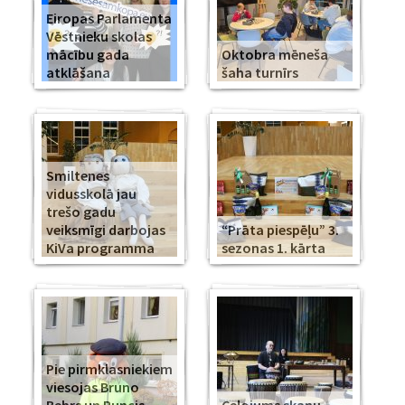
Eiropas Parlamenta
Vēstnieku skolas
mācību gada
Oktobra mēneša
atklāšana
šaha turnīrs
Smiltenes
vidusskolā jau
trešo gadu
veiksmīgi darbojas
“Prāta piespēļu” 3.
KiVa programma
sezonas 1. kārta
Pie pirmklasniekiem
viesojas Bruno