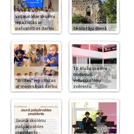
Visjaunākie skolēni
iepazīstas ar
pašvaldības darbu
Skolotāju dienā
10. klašu skolēni
nodevuši
"Bitītes" iepazīstas
vidusskolēnu
ar medmāsas darbu
zvērestu
Jaunā skolēnu
pašpārvaldes
prezidente -