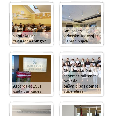
Smiltenes
Seminārs ar
vidusskolā viesojas
“Lasīšanas bingo”
LU mācībspēki
29 vidusskolēni
saņems Smiltenes
novada
Atceroties 1991.
pašvaldības domes
gada barikādes
stipendijas