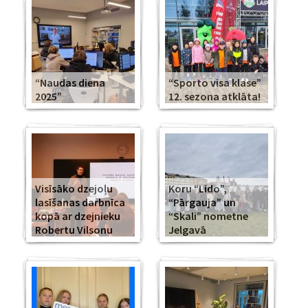
“Naudas diena
“Sporto visa klase”
2025”
12. sezona atklāta!
Visīsāko dzejoļu
Koru “Lido”,
lasīšanas darbnīca
“Pārgauja” un
kopā ar dzejnieku
“Skali” nometne
Robertu Vilsonu
Jelgavā