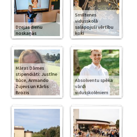
Smiltenes
vidusskolā
Dzejas dienu
salapojuši vērtību
noskaņās
koki
Māras Dāmes
stipendiāti: Justīne
Būce, Armando
Absolventu spēka
Zujevs un Kārlis
vārdi
Brozis
vidusskolēniem