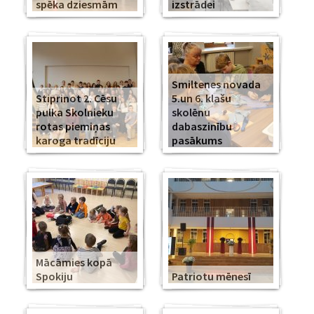
spēka dziesmām
izstrādei
Smiltenes novada
Stiprinot 2. Cēsu
5.un 6. klašu
pulka Skolnieku
skolēnu
rotas piemiņas
dabaszinību
karoga tradīciju
pasākums
Mācāmies kopā
Spokiju
Patriotu mēnesī