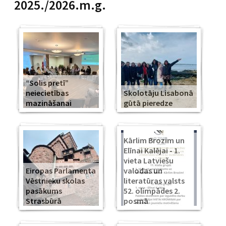
2025./2026.m.g.
“Solis pretī”
neiecietības
Skolotāju Lisabonā
mazināšanai
gūtā pieredze
Kārlim Brozim un
Elīnai Kalējai - 1.
vieta Latviešu
Eiropas Parlamenta
valodas un
Vēstnieku skolas
literatūras valsts
pasākums
52. olimpādes 2.
Strasbūrā
posmā