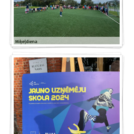
Miķeļdiena