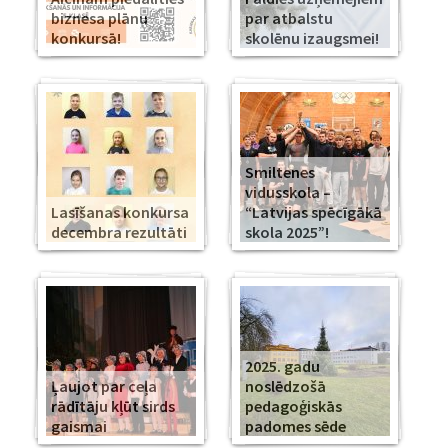
biznesa plānu
par atbalstu
konkursā!
skolēnu izaugsmei!
Smiltenes
vidusskola –
Lasīšanas konkursa
“Latvijas spēcīgākā
decembra rezultāti
skola 2025”!
2025. gadu
Ļaujot par ceļa
noslēdzošā
rādītāju kļūt sirds
pedagoģiskās
gaismai
padomes sēde