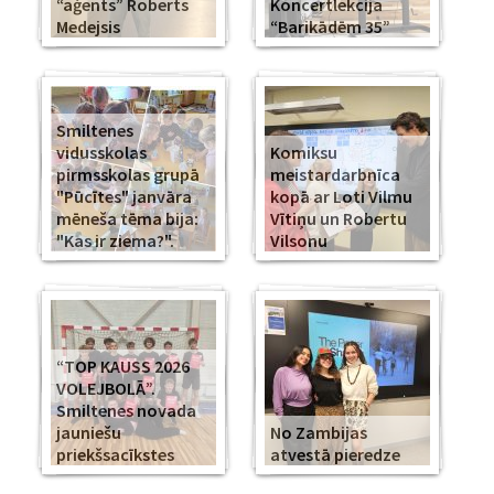
“aģents” Roberts
Koncertlekcija
Medejsis
“Barikādēm 35”
Smiltenes
vidusskolas
Komiksu
pirmsskolas grupā
meistardarbnīca
"Pūcītes" janvāra
kopā ar Loti Vilmu
mēneša tēma bija:
Vītiņu un Robertu
"Kas ir ziema?".
Vilsonu
“TOP KAUSS 2026
VOLEJBOLĀ”.
Smiltenes novada
jauniešu
No Zambijas
priekšsacīkstes
atvestā pieredze