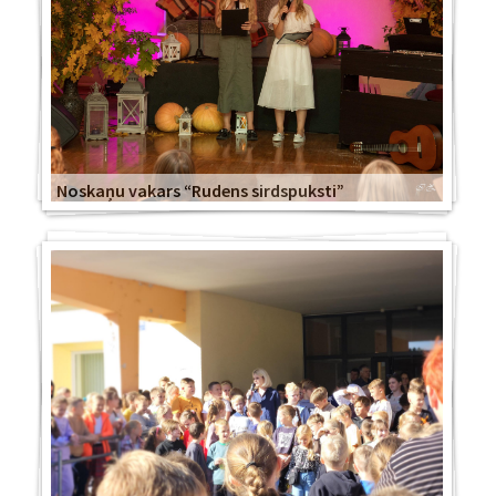
Noskaņu vakars “Rudens sirdspuksti”