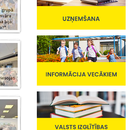
s grupā
anvāra
 bija:
a?".
viesojas
ēki
nu