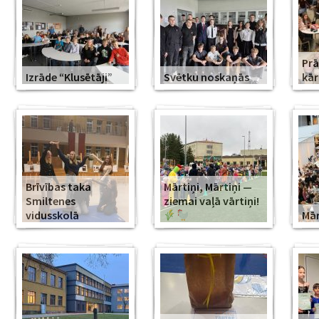
Prā
Izrāde “Klusētāji”
Svētku noskaņās
kār
Brīvības taka
Mārtiņi, Mārtiņi —
Smiltenes
ziemai vaļā vārtiņi!
vidusskolā
Mār