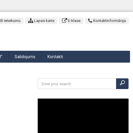
īt ieteikumu
Lapas karte
E-klase
Kontaktinformācija
I”
Salidojums
Kontakti