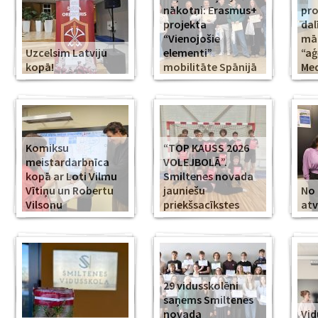
nākotni: Erasmus+
pr
projekta
dal
“Vienojošie
māk
Uzcelsim Latviju
elementi”
“aģ
kopā!
mobilitāte Spānijā
Med
Komiksu
“TOP KAUSS 2026
meistardarbnīca
VOLEJBOLĀ”.
kopā ar Loti Vilmu
Smiltenes novada
Vītiņu un Robertu
jauniešu
No 
Vilsonu
priekšsacīkstes
atv
29 vidusskolēni
saņems Smiltenes
novada
Vid