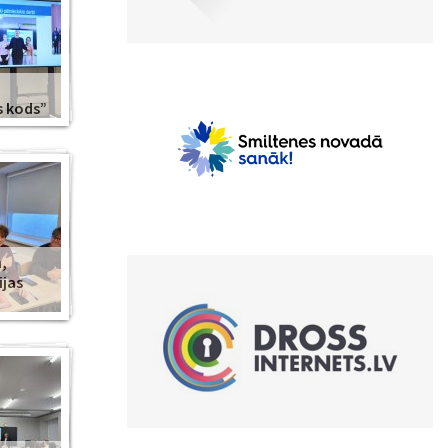
s kods”
,
ijas