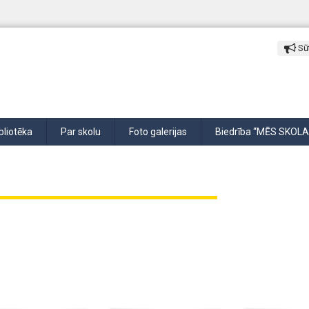
Sūt
bliotēka
Par skolu
Foto galerijas
Biedrība “MĒS SKOLA