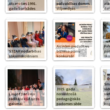
Atceroties 1991.
pašvaldības domes
aiz
gada barikādes
stipendijas
da
Aicinām piedalīties
Pal
STEAM nodarbības
biznesa plānu
par
sākumskolēniem
konkursā!
sko
Smi
2025. gadu
vid
Ļaujot par ceļa
noslēdzošā
vie
rādītāju kļūt sirds
pedagoģiskās
vie
gaismai
padomes sēde
ko