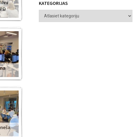
lēni
KATEGORIJAS
ZPD
ena
ēneša
s