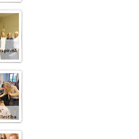
es pirmā
s”
lestība