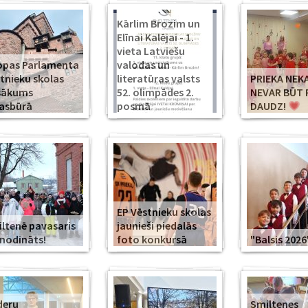
Kārlim Brozim un
Elīnai Kalējai - 1.
vieta Latviešu
opas Parlamenta
valodas un
tnieku skolas
literatūras valsts
PRIEKA NEK
sākums
52. olimpādes 2.
NEVAR BŪT 
asbūrā
posmā
DAUDZ!
EP Vēstnieku skolas
ltenē pavasaris
jaunieši piedalās
modināts!
foto konkursā
"Balsis 2026
deru
Smiltenes