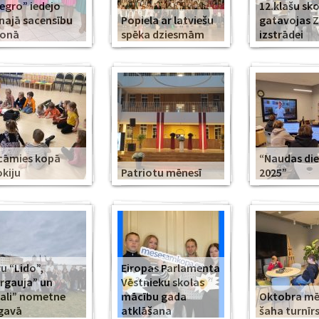
legro” iedejo
12.klašu sko
najā sacensību
Popiela ar latviešu
gatavojas 
zonā
spēka dziesmām
izstrādei
cāmies kopā
“Naudas di
kiju
Patriotu mēnesī
2025”
u “Lido”,
Eiropas Parlamenta
rgauja” un
Vēstnieku skolas
ali” nometne
mācību gada
Oktobra m
gavā
atklāšana
šaha turnīr