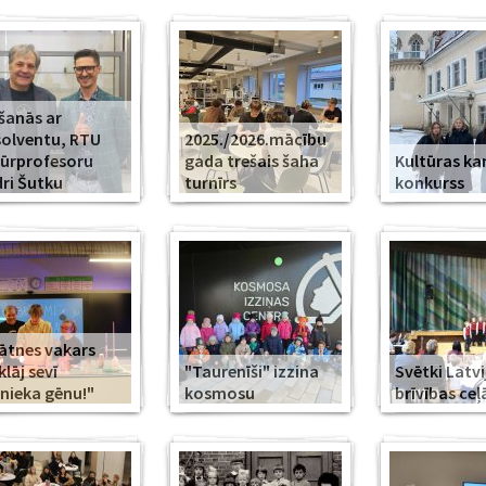
šanās ar
olventu, RTU
2025./2026.mācību
ūrprofesoru
gada trešais šaha
Kultūras k
ri Šutku
turnīrs
konkurss
ātnes vakars
klāj sevī
"Taurenīši" izzina
Svētki Latvi
nieka gēnu!"
kosmosu
brīvības ceļ