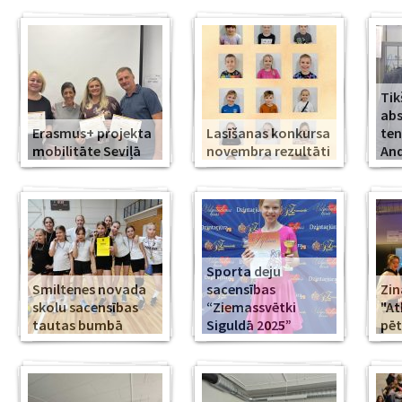
Tik
abs
Erasmus+ projekta
Lasīšanas konkursa
ten
mobilitāte Seviļā
novembra rezultāti
And
Sporta deju
Smiltenes novada
sacensības
Zin
skolu sacensības
“Ziemassvētki
"At
tautas bumbā
Siguldā 2025”
pēt