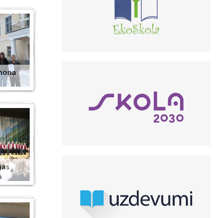
anona
jas
ā