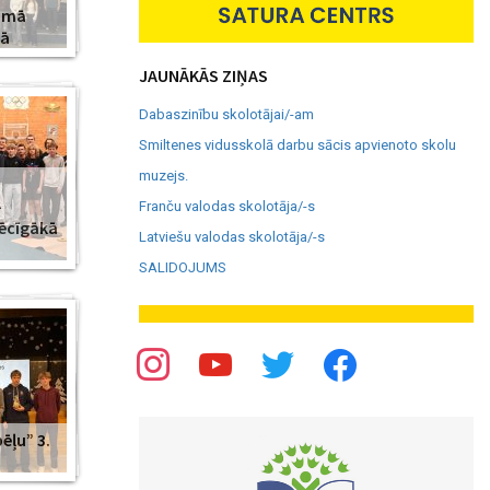
amā
jā
JAUNĀKĀS ZIŅAS
Dabaszinību skolotājai/-am
Smiltenes vidusskolā darbu sācis apvienoto skolu
muzejs.
–
Franču valodas skolotāja/-s
pēcīgākā
Latviešu valodas skolotāja/-s
SALIDOJUMS
ēļu” 3.