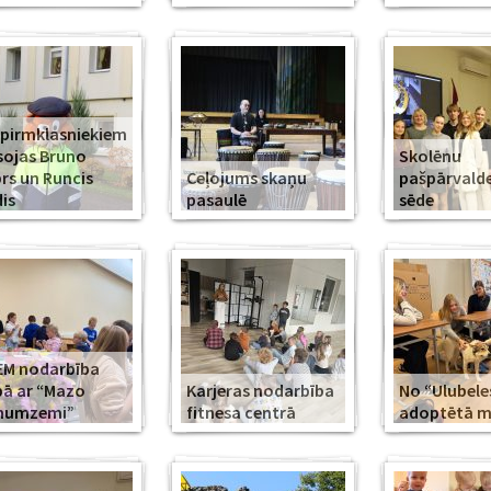
 pirmklasniekiem
sojas Bruno
Skolēnu
rs un Runcis
Ceļojums skaņu
pašpārvald
is
pasaulē
sēde
EM nodarbība
ā ar “Mazo
Karjeras nodarbība
No “Ulubele
īnumzemi”
fitnesa centrā
adoptētā mī