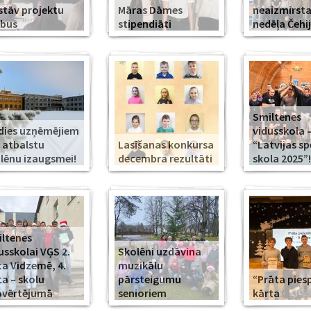
stāv projektu
Māras Dāmes
neaizmirst
rbus
stipendiāti
nedēļa Čehi
Smiltenes
dies uzņēmējiem
vidusskola 
 atbalstu
Lasīšanas konkursa
“Latvijas s
lēnu izaugsmei!
decembra rezultāti
skola 2025”!
ltenes
usskolai VĢS 2.
Skolēni uzdāvina
ta Vidzemē, 4.
muzikālu
ta – skolu
pārsteigumu
“Prāta piesp
pvērtējumā
senioriem
kārta