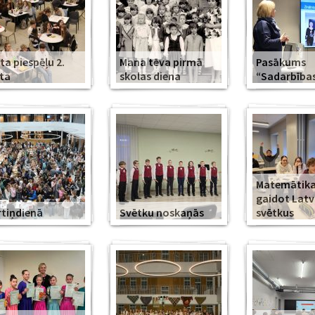
ta piespēļu 2.
Mana tēva pirmā
Pasākums
ta
skolas diena
“Sadarbība
Matemātika
gaidot Latv
tiņdienā
Svētku noskaņās
svētkus