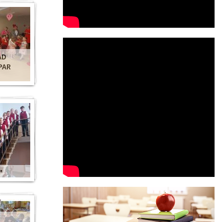
AD
PAR
"