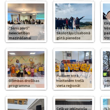
Eir
“Solis pretī”
Vēs
neiecietības
Skolotāju Lisabonā
pa
mazināšanai
gūtā pieredze
Str
Puišiem otrā,
Džimbas drošības
meitenēm trešā
Smi
programma
vieta reģionā!
pa
Ceļā uz iekļaujošu
“Lī