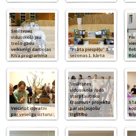
Smiltenes
vidusskolā jau
Pie
trešo gadu
vie
veiksmīgi darbojas
“Prāta piespēļu” 3.
Beb
KiVa programma
sezonas 1. kārta
Rūd
Smiltenes
vidusskola vada
starptautisku
Erasmus+ projektu
ST
Veicinot izpratni
par iekļaujošu
kop
par veselīgu uzturu
izglītību
Br