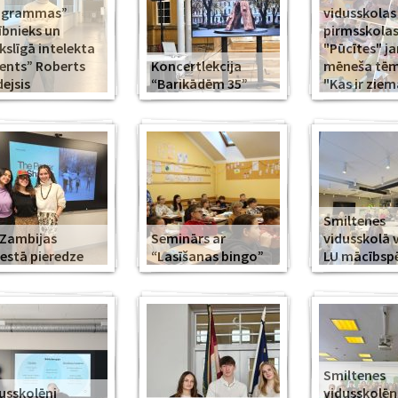
ogrammas”
vidusskolas
ībnieks un
pirmsskola
slīgā intelekta
"Pūcītes" j
ents” Roberts
Koncertlekcija
mēneša tēma
ejsis
“Barikādēm 35”
"Kas ir ziem
Smiltenes
Zambijas
Seminārs ar
vidusskolā 
estā pieredze
“Lasīšanas bingo”
LU mācībsp
Smiltenes
usskolēni
vidusskolē