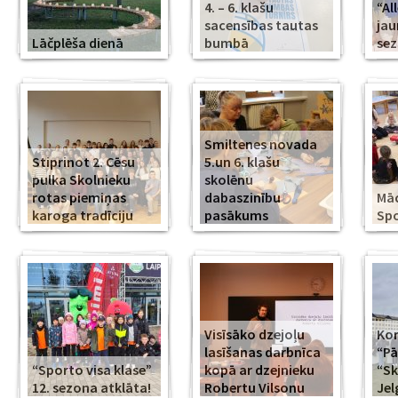
4. – 6. klašu
“Al
sacensības tautas
jau
Lāčplēša dienā
bumbā
se
Smiltenes novada
Stiprinot 2. Cēsu
5.un 6. klašu
pulka Skolnieku
skolēnu
rotas piemiņas
dabaszinību
Mā
karoga tradīciju
pasākums
Spo
Visīsāko dzejoļu
Kor
lasīšanas darbnīca
“Pā
“Sporto visa klase”
kopā ar dzejnieku
“Sk
12. sezona atklāta!
Robertu Vilsonu
Jel