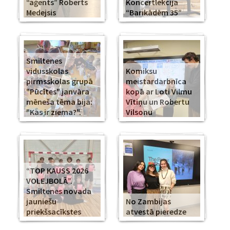
“aģents” Roberts
Koncertlekcija
Medejsis
“Barikādēm 35”
Smiltenes
vidusskolas
Komiksu
pirmsskolas grupā
meistardarbnīca
"Pūcītes" janvāra
kopā ar Loti Vilmu
mēneša tēma bija:
Vītiņu un Robertu
"Kas ir ziema?".
Vilsonu
“TOP KAUSS 2026
VOLEJBOLĀ”.
Smiltenes novada
jauniešu
No Zambijas
priekšsacīkstes
atvestā pieredze