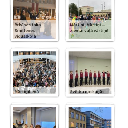
Brīvības taka
Mārtiņi, Mārtiņi —
Smiltenes
ziemai vaļā vārtiņi!
vidusskolā
Mārtiņdienā
Svētku noskaņās