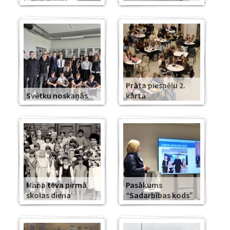
Prāta piespēļu 2.
Svētku noskaņās
kārta
Mana tēva pirmā
Pasākums
skolas diena
“Sadarbības kods”