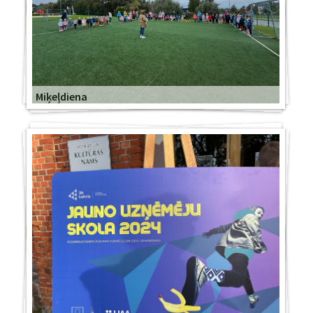
Miķeļdiena