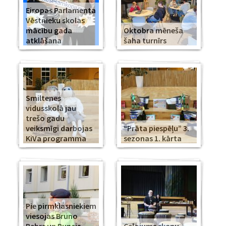
Eiropas Parlamenta
Vēstnieku skolas
mācību gada
Oktobra mēneša
atklāšana
šaha turnīrs
Smiltenes
vidusskolā jau
trešo gadu
veiksmīgi darbojas
“Prāta piespēļu” 3.
KiVa programma
sezonas 1. kārta
Pie pirmklasniekiem
viesojas Bruno