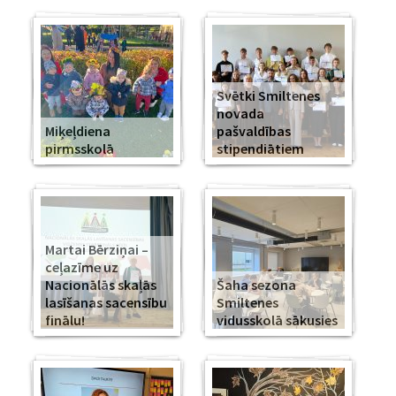
Svētki Smiltenes
novada
Miķeļdiena
pašvaldības
pirmsskolā
stipendiātiem
Martai Bērziņai –
ceļazīme uz
Nacionālās skaļās
Šaha sezona
lasīšanas sacensību
Smiltenes
finālu!
vidusskolā sākusies