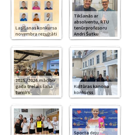
Tikšanās ar
absolventu, RTU
Lasīšanas konkursa
tenūrprofesoru
novembra rezultāti
Andri Šutku
2025./2026.mācību
gada trešais šaha
Kultūras kanona
turnīrs
konkurss
Sporta deju