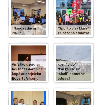
“Naudas diena
“Sporto visa klase”
2025”
12. sezona atklāta!
Visīsāko dzejoļu
Koru “Lido”,
lasīšanas darbnīca
“Pārgauja” un
kopā ar dzejnieku
“Skali” nometne
Robertu Vilsonu
Jelgavā