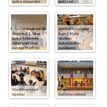
spēka dziesmām
izstrādei
Smiltenes novada
Stiprinot 2. Cēsu
5.un 6. klašu
pulka Skolnieku
skolēnu
rotas piemiņas
dabaszinību
karoga tradīciju
pasākums
Mācāmies kopā
Spokiju
Patriotu mēnesī