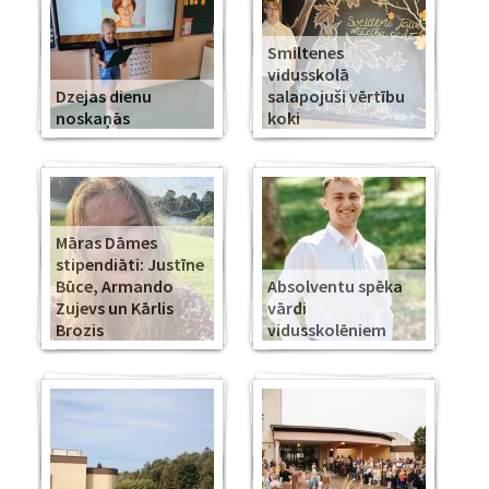
Smiltenes
vidusskolā
Dzejas dienu
salapojuši vērtību
noskaņās
koki
Māras Dāmes
stipendiāti: Justīne
Būce, Armando
Absolventu spēka
Zujevs un Kārlis
vārdi
Brozis
vidusskolēniem