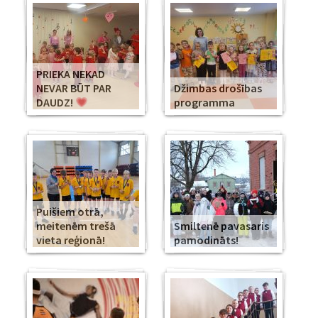
PRIEKA NEKAD
NEVAR BŪT PAR
Džimbas drošības
DAUDZ!
programma
Puišiem otrā,
meitenēm trešā
Smiltenē pavasaris
vieta reģionā!
pamodināts!