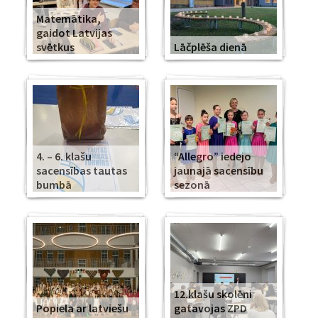
Matemātika,
gaidot Latvijas
svētkus
Lāčplēša dienā
4. – 6. klašu
“Allegro” iedejo
sacensības tautas
jaunajā sacensību
bumbā
sezonā
12.klašu skolēni
Popiela ar latviešu
gatavojas ZPD