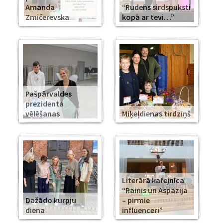
Amanda
“Rudens sirdspuksti
Zmičerevska
kopā ar tevi…”
Pašpārvaldes
prezidenta
vēlēšanas
Miķeļdienas tirdziņš
Literārā kafejnīca
“Rainis un Aspazija
Dažādo kurpju
– pirmie
diena
influenceri”