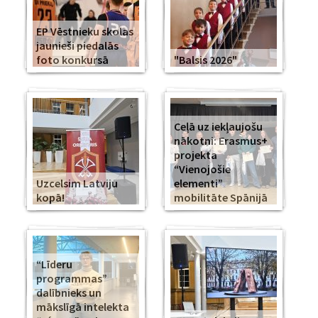
EP Vēstnieku skolas
jaunieši piedalās
foto konkursā
"Balsis 2026"
Ceļā uz iekļaujošu
nākotni: Erasmus+
projekta
“Vienojošie
Uzcelsim Latviju
elementi”
kopā!
mobilitāte Spānijā
“Līderu
programmas”
dalībnieks un
mākslīgā intelekta