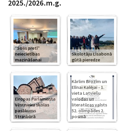
2025./2026.m.g.
“Solis pretī”
neiecietības
Skolotāju Lisabonā
mazināšanai
gūtā pieredze
Kārlim Brozim un
Elīnai Kalējai - 1.
vieta Latviešu
Eiropas Parlamenta
valodas un
Vēstnieku skolas
literatūras valsts
pasākums
52. olimpādes 2.
Strasbūrā
posmā