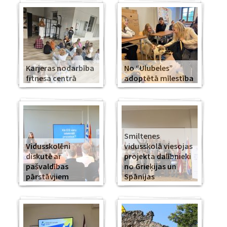
Karjeras nodarbība
No “Ulubeles”
fitnesa centrā
adoptētā mīlestība
Smiltenes
Vidusskolēni
vidusskolā viesojas
diskutē ar
projekta dalībnieki
pašvaldības
no Grieķijas un
pārstāvjiem
Spānijas