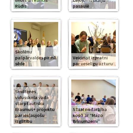
Bebrs un Runcis
Ceļojums skaņu
Rūdis
pasaulē
Skolēnu
pašpārvaldes pirmā
Veicinot izpratni
sēde
par veselīgu uzturu
Smiltenes
vidusskola vada
starptautisku
Erasmus+ projektu
STEM nodarbība
par iekļaujošu
kopā ar “Mazo
izglītību
Brīnumzemi”