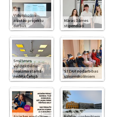
Vidusskolēni
aizstāv projektu
Māras Dāmes
darbus
stipendiāti
Smiltenes
vidusskolēnu
neaizmirstamā
STEAM nodarbības
nedēļa Čehijā
sākumskolēniem
Aicinām piedalīties
Paldies uzņēmējiem