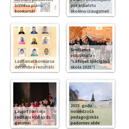
biznesa plānu
par atbalstu
konkursā!
skolēnu izaugsmei!
Smiltenes
vidusskola –
Lasīšanas konkursa
“Latvijas spēcīgākā
decembra rezultāti
skola 2025”!
2025. gadu
Ļaujot par ceļa
noslēdzošā
rādītāju kļūt sirds
pedagoģiskās
gaismai
padomes sēde