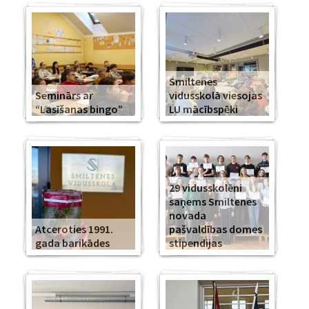
Smiltenes
Seminārs ar
vidusskolā viesojas
“Lasīšanas bingo”
LU mācībspēki
29 vidusskolēni
saņems Smiltenes
novada
Atceroties 1991.
pašvaldības domes
gada barikādes
stipendijas