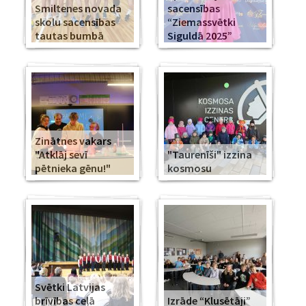
Smiltenes novada
sacensības
skolu sacensības
“Ziemassvētki
tautas bumbā
Siguldā 2025”
Zinātnes vakars
"Atklāj sevī
"Taurenīši" izzina
pētnieka gēnu!"
kosmosu
Svētki Latvijas
brīvības ceļā
Izrāde “Klusētāji”