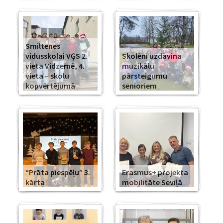
Smiltenes
vidusskolai VĢS 2.
Skolēni uzdāvina
vieta Vidzemē, 4.
muzikālu
vieta – skolu
pārsteigumu
kopvērtējumā
senioriem
“Prāta piespēļu” 3.
Erasmus+ projekta
kārta
mobilitāte Seviļā