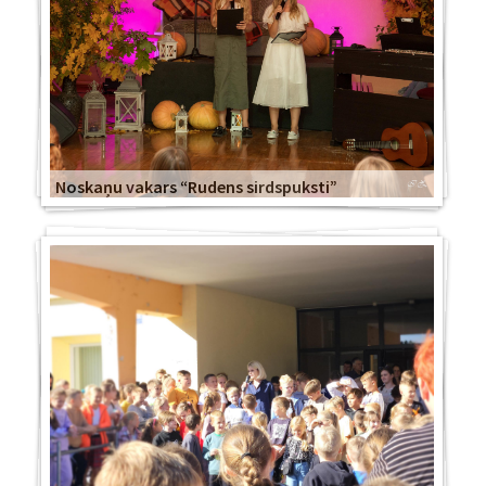
Noskaņu vakars “Rudens sirdspuksti”