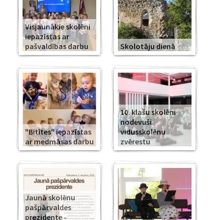
Visjaunākie skolēni
iepazīstas ar
pašvaldības darbu
Skolotāju dienā
10. klašu skolēni
nodevuši
"Bitītes" iepazīstas
vidusskolēnu
ar medmāsas darbu
zvērestu
Jaunā skolēnu
pašpārvaldes
prezidente -