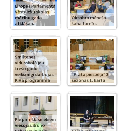
Eiropas Parlamenta
Vēstnieku skolas
mācību gada
Oktobra mēneša
atklāšana
šaha turnīrs
Smiltenes
vidusskolā jau
trešo gadu
veiksmīgi darbojas
“Prāta piespēļu” 3.
KiVa programma
sezonas 1. kārta
Pie pirmklasniekiem
viesojas Bruno