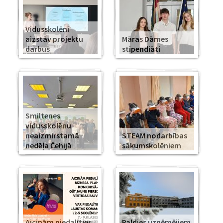
Vidusskolēni
aizstāv projektu
Māras Dāmes
darbus
stipendiāti
Smiltenes
vidusskolēnu
neaizmirstamā
STEAM nodarbības
nedēļa Čehijā
sākumskolēniem
Aicinām piedalīties
Paldies uzņēmējiem