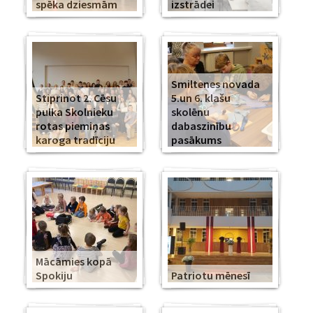
spēka dziesmām
izstrādei
Smiltenes novada
Stiprinot 2. Cēsu
5.un 6. klašu
pulka Skolnieku
skolēnu
rotas piemiņas
dabaszinību
karoga tradīciju
pasākums
Mācāmies kopā
Spokiju
Patriotu mēnesī