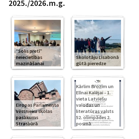
2025./2026.m.g.
“Solis pretī”
neiecietības
Skolotāju Lisabonā
mazināšanai
gūtā pieredze
Kārlim Brozim un
Elīnai Kalējai - 1.
vieta Latviešu
Eiropas Parlamenta
valodas un
Vēstnieku skolas
literatūras valsts
pasākums
52. olimpādes 2.
Strasbūrā
posmā