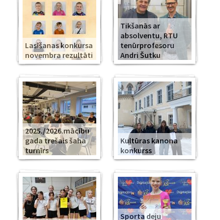
Tikšanās ar
absolventu, RTU
Lasīšanas konkursa
tenūrprofesoru
novembra rezultāti
Andri Šutku
2025./2026.mācību
gada trešais šaha
Kultūras kanona
turnīrs
konkurss
Sporta deju