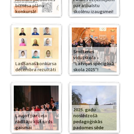
biznesa plānu
par atbalstu
konkursā!
skolēnu izaugsmei!
Smiltenes
vidusskola –
Lasīšanas konkursa
“Latvijas spēcīgākā
decembra rezultāti
skola 2025”!
2025. gadu
Ļaujot par ceļa
noslēdzošā
rādītāju kļūt sirds
pedagoģiskās
gaismai
padomes sēde