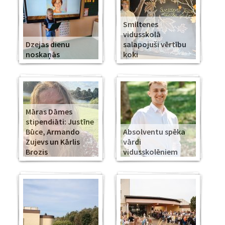
Smiltenes
vidusskolā
Dzejas dienu
salapojuši vērtību
noskaņās
koki
Māras Dāmes
stipendiāti: Justīne
Būce, Armando
Absolventu spēka
Zujevs un Kārlis
vārdi
Brozis
vidusskolēniem