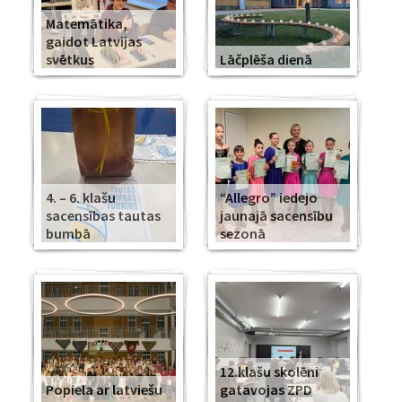
Matemātika,
gaidot Latvijas
svētkus
Lāčplēša dienā
4. – 6. klašu
“Allegro” iedejo
sacensības tautas
jaunajā sacensību
bumbā
sezonā
12.klašu skolēni
Popiela ar latviešu
gatavojas ZPD