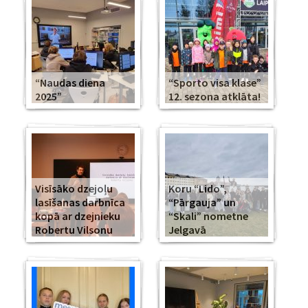
“Naudas diena
“Sporto visa klase”
2025”
12. sezona atklāta!
Visīsāko dzejoļu
Koru “Lido”,
lasīšanas darbnīca
“Pārgauja” un
kopā ar dzejnieku
“Skali” nometne
Robertu Vilsonu
Jelgavā