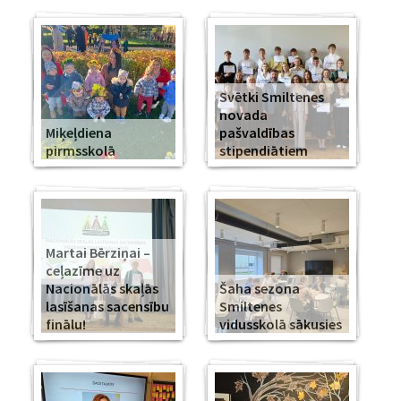
Svētki Smiltenes
novada
Miķeļdiena
pašvaldības
pirmsskolā
stipendiātiem
Martai Bērziņai –
ceļazīme uz
Nacionālās skaļās
Šaha sezona
lasīšanas sacensību
Smiltenes
finālu!
vidusskolā sākusies