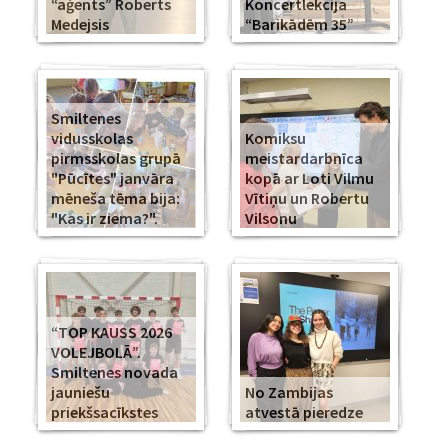
“aģents” Roberts
Koncertlekcija
Medejsis
“Barikādēm 35”
Smiltenes
vidusskolas
Komiksu
pirmsskolas grupā
meistardarbnīca
"Pūcītes" janvāra
kopā ar Loti Vilmu
mēneša tēma bija:
Vītiņu un Robertu
"Kas ir ziema?".
Vilsonu
“TOP KAUSS 2026
VOLEJBOLĀ”.
Smiltenes novada
jauniešu
No Zambijas
priekšsacīkstes
atvestā pieredze