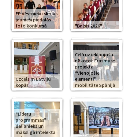
EP Vēstnieku skolas
jaunieši piedalās
foto konkursā
"Balsis 2026"
Ceļā uz iekļaujošu
nākotni: Erasmus+
projekta
“Vienojošie
Uzcelsim Latviju
elementi”
kopā!
mobilitāte Spānijā
“Līderu
programmas”
dalībnieks un
mākslīgā intelekta