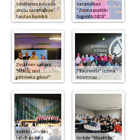
Smiltenes novada
sacensības
skolu sacensības
“Ziemassvētki
tautas bumbā
Siguldā 2025”
Zinātnes vakars
"Atklāj sevī
"Taurenīši" izzina
pētnieka gēnu!"
kosmosu
Svētki Latvijas
brīvības ceļā
Izrāde “Klusētāji”