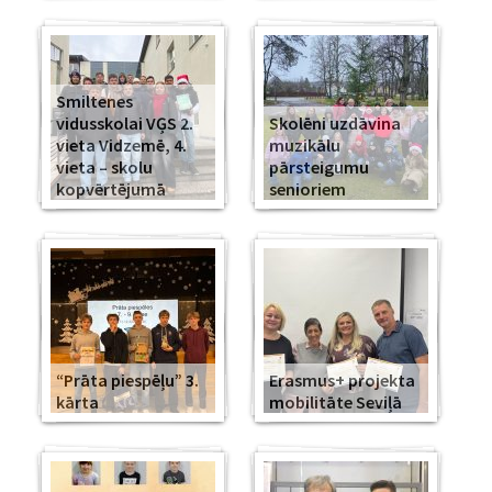
Smiltenes
vidusskolai VĢS 2.
Skolēni uzdāvina
vieta Vidzemē, 4.
muzikālu
vieta – skolu
pārsteigumu
kopvērtējumā
senioriem
“Prāta piespēļu” 3.
Erasmus+ projekta
kārta
mobilitāte Seviļā