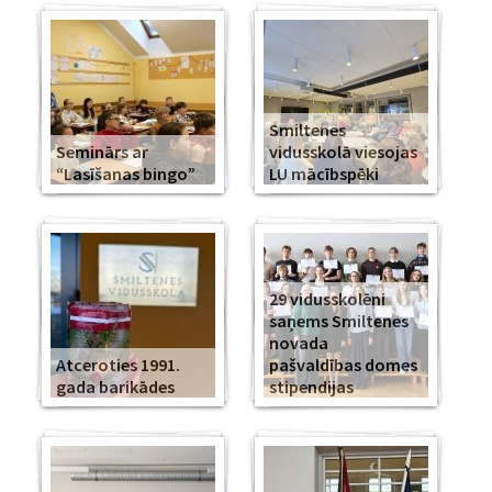
Smiltenes
Seminārs ar
vidusskolā viesojas
“Lasīšanas bingo”
LU mācībspēki
29 vidusskolēni
saņems Smiltenes
novada
Atceroties 1991.
pašvaldības domes
gada barikādes
stipendijas