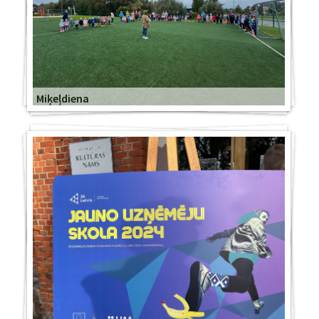
Miķeļdiena