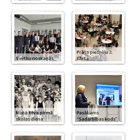
Prāta piespēļu 2.
Svētku noskaņās
kārta
Mana tēva pirmā
Pasākums
skolas diena
“Sadarbības kods”