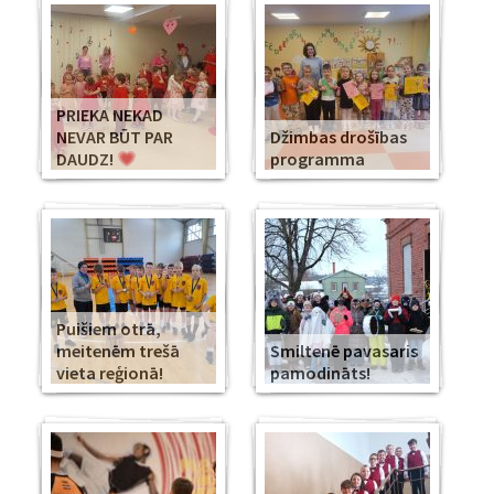
PRIEKA NEKAD
NEVAR BŪT PAR
Džimbas drošības
DAUDZ!
programma
Puišiem otrā,
meitenēm trešā
Smiltenē pavasaris
vieta reģionā!
pamodināts!