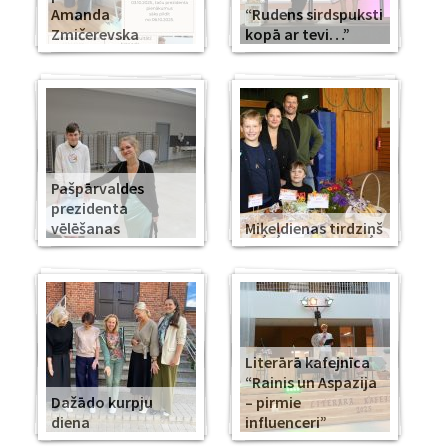
Amanda
“Rudens sirdspuksti
Zmičerevska
kopā ar tevi…”
Pašpārvaldes
prezidenta
vēlēšanas
Miķeļdienas tirdziņš
Literārā kafejnīca
“Rainis un Aspazija
Dažādo kurpju
– pirmie
diena
influenceri”