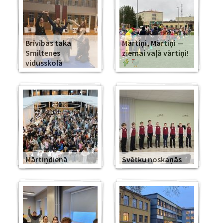
Brīvības taka
Mārtiņi, Mārtiņi —
Smiltenes
ziemai vaļā vārtiņi!
vidusskolā
Mārtiņdienā
Svētku noskaņās