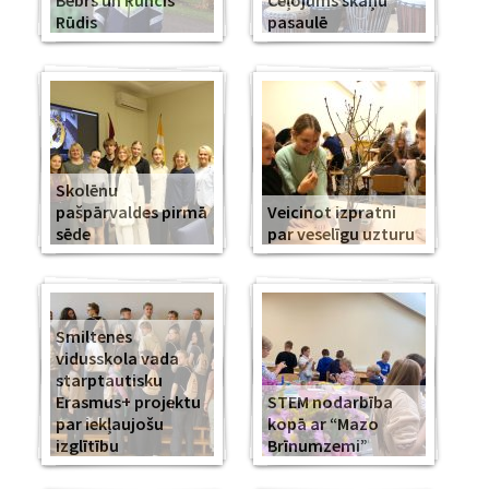
Bebrs un Runcis
Ceļojums skaņu
Rūdis
pasaulē
Skolēnu
pašpārvaldes pirmā
Veicinot izpratni
sēde
par veselīgu uzturu
Smiltenes
vidusskola vada
starptautisku
Erasmus+ projektu
STEM nodarbība
par iekļaujošu
kopā ar “Mazo
izglītību
Brīnumzemi”