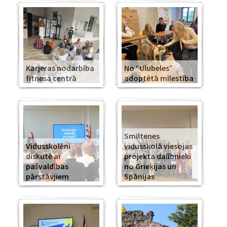
Karjeras nodarbība
No “Ulubeles”
fitnesa centrā
adoptētā mīlestība
Smiltenes
Vidusskolēni
vidusskolā viesojas
diskutē ar
projekta dalībnieki
pašvaldības
no Grieķijas un
pārstāvjiem
Spānijas