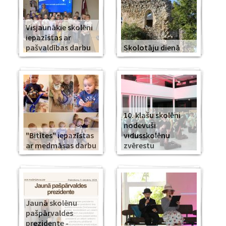
Visjaunākie skolēni
iepazīstas ar
pašvaldības darbu
Skolotāju dienā
10. klašu skolēni
nodevuši
"Bitītes" iepazīstas
vidusskolēnu
ar medmāsas darbu
zvērestu
Jaunā skolēnu
pašpārvaldes
prezidente -