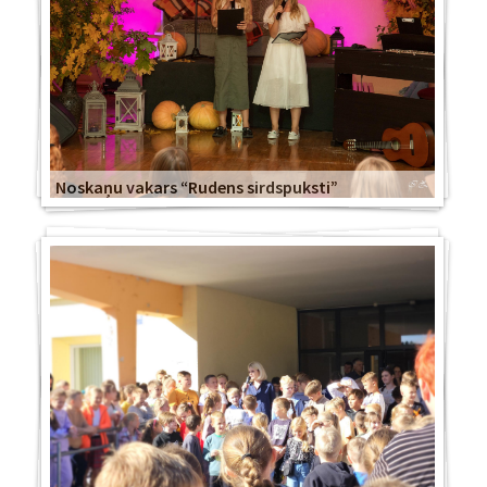
Noskaņu vakars “Rudens sirdspuksti”