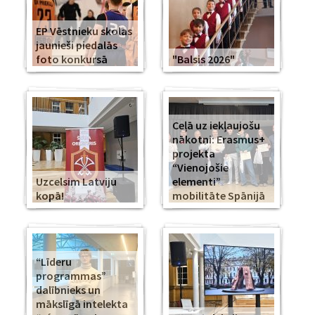
EP Vēstnieku skolas
jaunieši piedalās
foto konkursā
"Balsis 2026"
Ceļā uz iekļaujošu
nākotni: Erasmus+
projekta
“Vienojošie
Uzcelsim Latviju
elementi”
kopā!
mobilitāte Spānijā
“Līderu
programmas”
dalībnieks un
mākslīgā intelekta