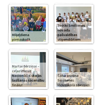
Svētki Smiltenes
novada
Miķeļdiena
pašvaldības
pirmsskolā
stipendiātiem
Martai Bērziņai –
ceļazīme uz
Nacionālās skaļās
Šaha sezona
lasīšanas sacensību
Smiltenes
finālu!
vidusskolā sākusies