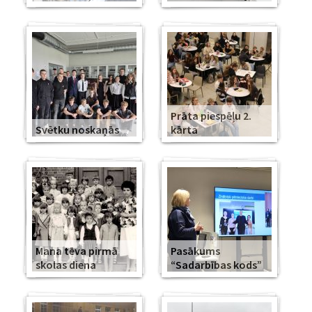
Prāta piespēļu 2.
Svētku noskaņās
kārta
Mana tēva pirmā
Pasākums
skolas diena
“Sadarbības kods”