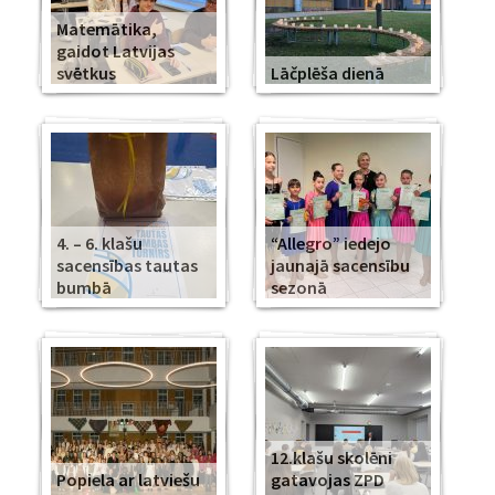
Matemātika,
gaidot Latvijas
svētkus
Lāčplēša dienā
4. – 6. klašu
“Allegro” iedejo
sacensības tautas
jaunajā sacensību
bumbā
sezonā
12.klašu skolēni
Popiela ar latviešu
gatavojas ZPD