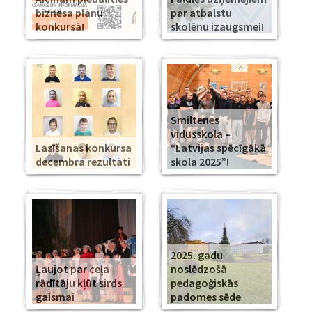
biznesa plānu
par atbalstu
konkursā!
skolēnu izaugsmei!
Smiltenes
vidusskola –
Lasīšanas konkursa
“Latvijas spēcīgākā
decembra rezultāti
skola 2025”!
2025. gadu
Ļaujot par ceļa
noslēdzošā
rādītāju kļūt sirds
pedagoģiskās
gaismai
padomes sēde