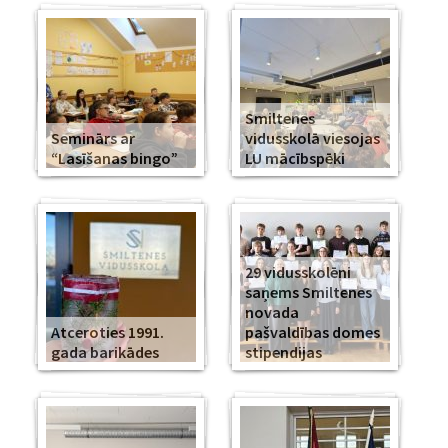
Smiltenes
Seminārs ar
vidusskolā viesojas
“Lasīšanas bingo”
LU mācībspēki
29 vidusskolēni
saņems Smiltenes
novada
Atceroties 1991.
pašvaldības domes
gada barikādes
stipendijas