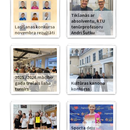
Tikšanās ar
absolventu, RTU
Lasīšanas konkursa
tenūrprofesoru
novembra rezultāti
Andri Šutku
2025./2026.mācību
gada trešais šaha
Kultūras kanona
turnīrs
konkurss
Sporta deju