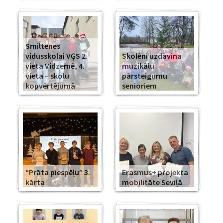
Smiltenes
vidusskolai VĢS 2.
Skolēni uzdāvina
vieta Vidzemē, 4.
muzikālu
vieta – skolu
pārsteigumu
kopvērtējumā
senioriem
“Prāta piespēļu” 3.
Erasmus+ projekta
kārta
mobilitāte Seviļā