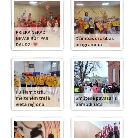
PRIEKA NEKAD
NEVAR BŪT PAR
Džimbas drošības
DAUDZ!
programma
Puišiem otrā,
meitenēm trešā
Smiltenē pavasaris
vieta reģionā!
pamodināts!