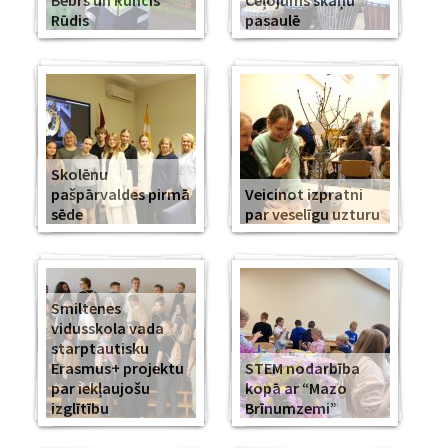
Bebrs un Runcis
Ceļojums skaņu
Rūdis
pasaulē
Skolēnu
pašpārvaldes pirmā
Veicinot izpratni
sēde
par veselīgu uzturu
Smiltenes
vidusskola vada
starptautisku
Erasmus+ projektu
STEM nodarbība
par iekļaujošu
kopā ar “Mazo
izglītību
Brīnumzemi”