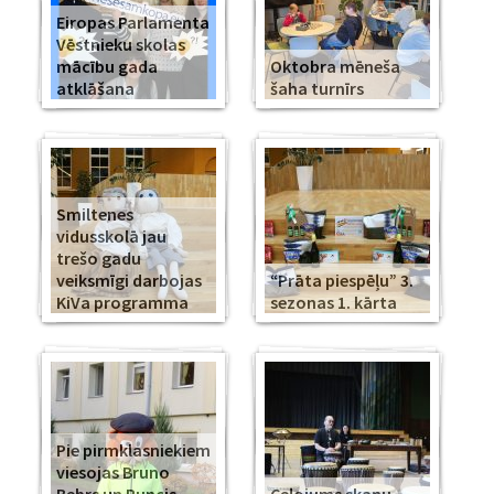
Eiropas Parlamenta
Vēstnieku skolas
mācību gada
Oktobra mēneša
atklāšana
šaha turnīrs
Smiltenes
vidusskolā jau
trešo gadu
veiksmīgi darbojas
“Prāta piespēļu” 3.
KiVa programma
sezonas 1. kārta
Pie pirmklasniekiem
viesojas Bruno