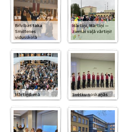
Brīvības taka
Mārtiņi, Mārtiņi —
Smiltenes
ziemai vaļā vārtiņi!
vidusskolā
Mārtiņdienā
Svētku noskaņās