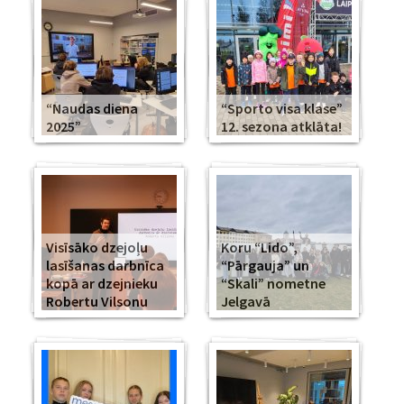
“Naudas diena
“Sporto visa klase”
2025”
12. sezona atklāta!
Visīsāko dzejoļu
Koru “Lido”,
lasīšanas darbnīca
“Pārgauja” un
kopā ar dzejnieku
“Skali” nometne
Robertu Vilsonu
Jelgavā