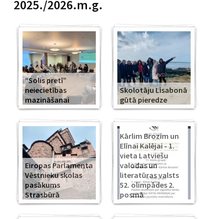
2025./2026.m.g.
“Solis pretī”
neiecietības
Skolotāju Lisabonā
mazināšanai
gūtā pieredze
Kārlim Brozim un
Elīnai Kalējai - 1.
vieta Latviešu
Eiropas Parlamenta
valodas un
Vēstnieku skolas
literatūras valsts
pasākums
52. olimpādes 2.
Strasbūrā
posmā