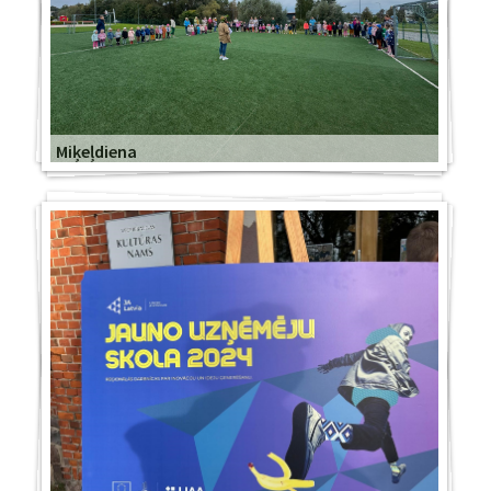
Miķeļdiena