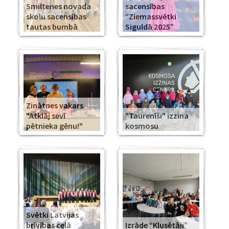
Smiltenes novada
sacensības
skolu sacensības
“Ziemassvētki
tautas bumbā
Siguldā 2025”
Zinātnes vakars
"Atklāj sevī
"Taurenīši" izzina
pētnieka gēnu!"
kosmosu
Svētki Latvijas
brīvības ceļā
Izrāde “Klusētāji”