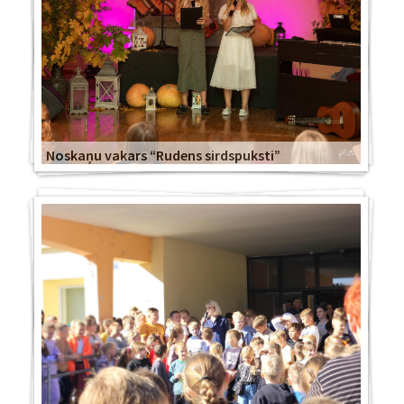
Noskaņu vakars “Rudens sirdspuksti”