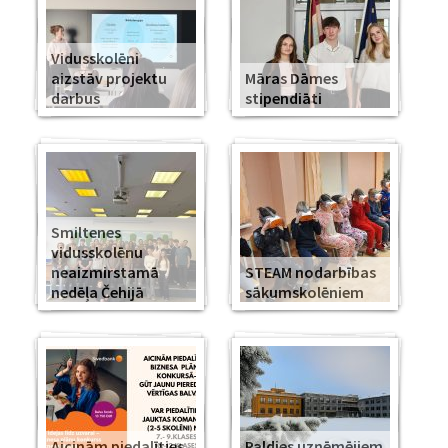
Vidusskolēni
aizstāv projektu
Māras Dāmes
darbus
stipendiāti
Smiltenes
vidusskolēnu
neaizmirstamā
STEAM nodarbības
nedēļa Čehijā
sākumskolēniem
Aicinām piedalīties
Paldies uzņēmējiem