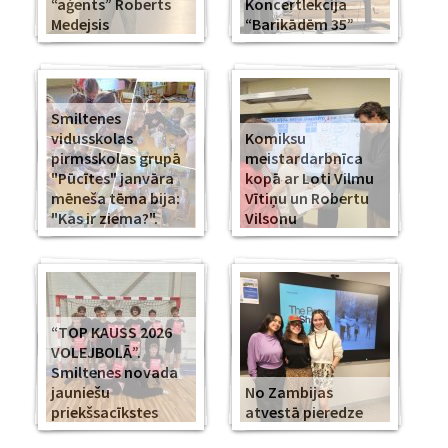
“aģents” Roberts
Koncertlekcija
Medejsis
“Barikādēm 35”
Smiltenes
vidusskolas
Komiksu
pirmsskolas grupā
meistardarbnīca
"Pūcītes" janvāra
kopā ar Loti Vilmu
mēneša tēma bija:
Vītiņu un Robertu
"Kas ir ziema?".
Vilsonu
“TOP KAUSS 2026
VOLEJBOLĀ”.
Smiltenes novada
jauniešu
No Zambijas
priekšsacīkstes
atvestā pieredze