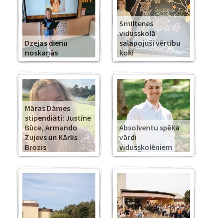
Smiltenes
vidusskolā
Dzejas dienu
salapojuši vērtību
noskaņās
koki
Māras Dāmes
stipendiāti: Justīne
Būce, Armando
Absolventu spēka
Zujevs un Kārlis
vārdi
Brozis
vidusskolēniem