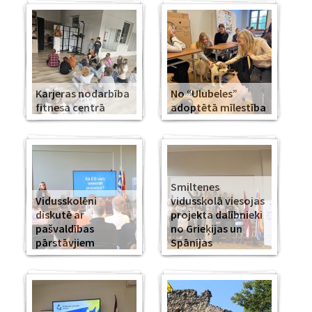
Karjeras nodarbība
No “Ulubeles”
fitnesa centrā
adoptētā mīlestība
Smiltenes
Vidusskolēni
vidusskolā viesojas
diskutē ar
projekta dalībnieki
pašvaldības
no Grieķijas un
pārstāvjiem
Spānijas