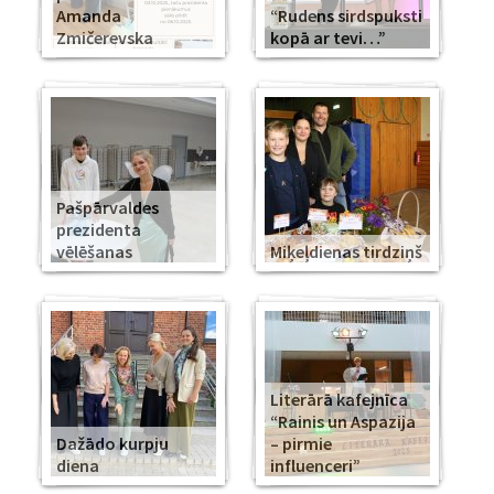
Amanda
“Rudens sirdspuksti
Zmičerevska
kopā ar tevi…”
Pašpārvaldes
prezidenta
vēlēšanas
Miķeļdienas tirdziņš
Literārā kafejnīca
“Rainis un Aspazija
Dažādo kurpju
– pirmie
diena
influenceri”