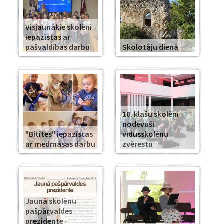
Visjaunākie skolēni
iepazīstas ar
pašvaldības darbu
Skolotāju dienā
10. klašu skolēni
nodevuši
"Bitītes" iepazīstas
vidusskolēnu
ar medmāsas darbu
zvērestu
Jaunā skolēnu
pašpārvaldes
prezidente -