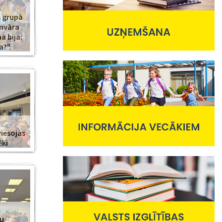
s grupā
anvāra
 bija:
a?".
viesojas
ēki
nu