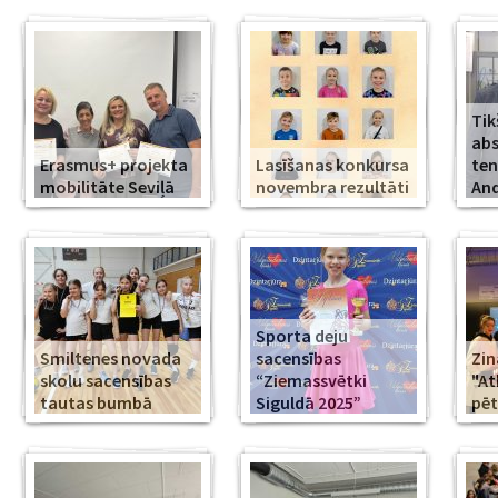
Tik
abs
Erasmus+ projekta
Lasīšanas konkursa
ten
mobilitāte Seviļā
novembra rezultāti
And
Sporta deju
Smiltenes novada
sacensības
Zin
skolu sacensības
“Ziemassvētki
"At
tautas bumbā
Siguldā 2025”
pēt