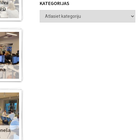
lēni
KATEGORIJAS
ZPD
ena
ēneša
s