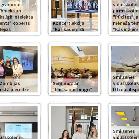
ogrammas”
vidusskolas
ībnieks un
pirmsskola
slīgā intelekta
"Pūcītes" j
ents” Roberts
Koncertlekcija
mēneša tēma
ejsis
“Barikādēm 35”
"Kas ir ziem
Smiltenes
Zambijas
Seminārs ar
vidusskolā 
estā pieredze
“Lasīšanas bingo”
LU mācībsp
Smiltenes
usskolēni
vidusskolē