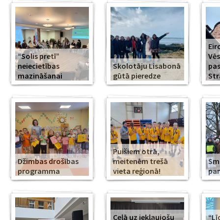
Eir
“Solis pretī”
Vēs
neiecietības
Skolotāju Lisabonā
pa
mazināšanai
gūtā pieredze
Str
Puišiem otrā,
Džimbas drošības
meitenēm trešā
Smi
programma
vieta reģionā!
pa
Ceļā uz iekļaujošu
“Lī