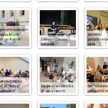
 pirmklasniekiem
sojas Bruno
Skolēnu
rs un Runcis
Ceļojums skaņu
pašpārvald
is
pasaulē
sēde
EM nodarbība
ā ar “Mazo
Karjeras nodarbība
No “Ulubele
īnumzemi”
fitnesa centrā
adoptētā mī