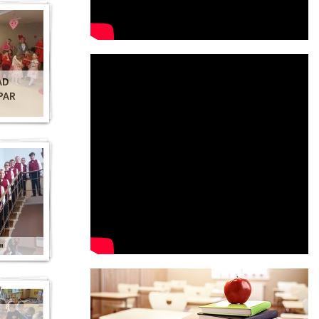
AD
PAR
"