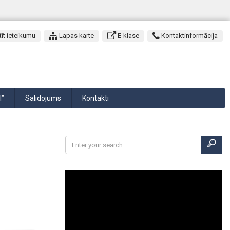
īt ieteikumu
Lapas karte
E-klase
Kontaktinformācija
I”
Salidojums
Kontakti