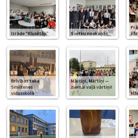
Prā
Izrāde “Klusētāji”
Svētku noskaņās
kār
Brīvības taka
Mārtiņi, Mārtiņi —
Smiltenes
ziemai vaļā vārtiņi!
vidusskolā
Mār