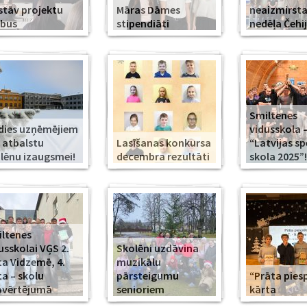
stāv projektu
Māras Dāmes
neaizmirst
rbus
stipendiāti
nedēļa Čehi
Smiltenes
dies uzņēmējiem
vidusskola 
 atbalstu
Lasīšanas konkursa
“Latvijas s
lēnu izaugsmei!
decembra rezultāti
skola 2025”!
ltenes
usskolai VĢS 2.
Skolēni uzdāvina
ta Vidzemē, 4.
muzikālu
ta – skolu
pārsteigumu
“Prāta piesp
pvērtējumā
senioriem
kārta