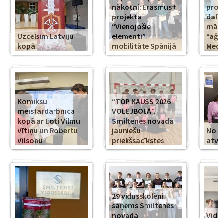
nākotni: Erasmus+
pr
projekta
dal
“Vienojošie
māk
Uzcelsim Latviju
elementi”
“aģ
kopā!
mobilitāte Spānijā
Med
Komiksu
“TOP KAUSS 2026
meistardarbnīca
VOLEJBOLĀ”.
kopā ar Loti Vilmu
Smiltenes novada
Vītiņu un Robertu
jauniešu
No 
Vilsonu
priekšsacīkstes
atv
29 vidusskolēni
saņems Smiltenes
novada
Vid