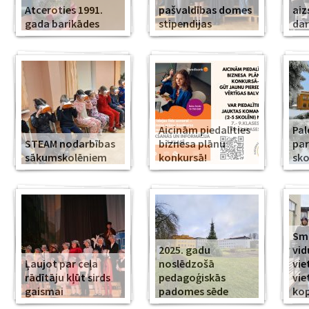
Atceroties 1991.
pašvaldības domes
aiz
gada barikādes
stipendijas
da
Aicinām piedalīties
Pal
STEAM nodarbības
biznesa plānu
par
sākumskolēniem
konkursā!
sko
Smi
2025. gadu
vid
Ļaujot par ceļa
noslēdzošā
vie
rādītāju kļūt sirds
pedagoģiskās
vie
gaismai
padomes sēde
ko