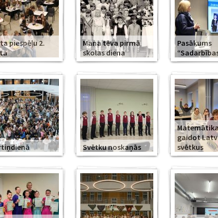
ta piespēļu 2.
Mana tēva pirmā
Pasākums
ta
skolas diena
“Sadarbība
Matemātika
gaidot Latv
tiņdienā
Svētku noskaņās
svētkus