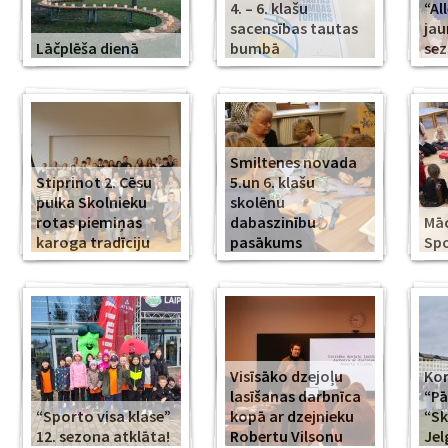
4. – 6. klašu
“Al
sacensības tautas
jau
Lāčplēša dienā
bumbā
se
Smiltenes novada
Stiprinot 2. Cēsu
5.un 6. klašu
pulka Skolnieku
skolēnu
rotas piemiņas
dabaszinību
Mā
karoga tradīciju
pasākums
Spo
Visīsāko dzejoļu
Kor
lasīšanas darbnīca
“Pā
“Sporto visa klase”
kopā ar dzejnieku
“Sk
12. sezona atklāta!
Robertu Vilsonu
Jel