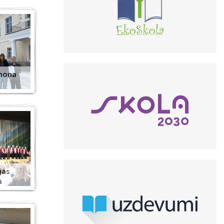
anona
jas
ā