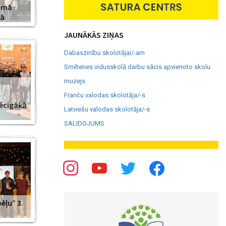
amā
jā
JAUNĀKĀS ZIŅAS
Dabaszinību skolotājai/-am
Smiltenes vidusskolā darbu sācis apvienoto skolu
muzejs.
–
Franču valodas skolotāja/-s
pēcīgākā
Latviešu valodas skolotāja/-s
SALIDOJUMS
ēļu” 3.