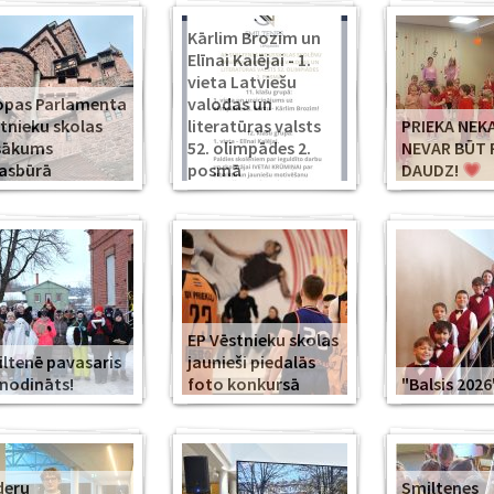
Kārlim Brozim un
Elīnai Kalējai - 1.
vieta Latviešu
opas Parlamenta
valodas un
tnieku skolas
literatūras valsts
PRIEKA NEK
sākums
52. olimpādes 2.
NEVAR BŪT 
asbūrā
posmā
DAUDZ!
EP Vēstnieku skolas
ltenē pavasaris
jaunieši piedalās
modināts!
foto konkursā
"Balsis 2026
deru
Smiltenes