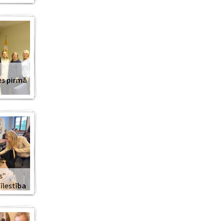
es pirmā
s”
lestība