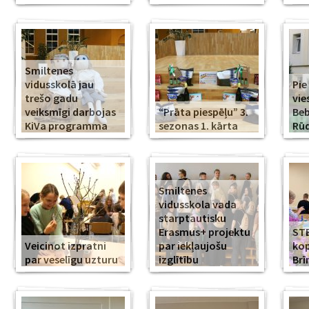
Smiltenes
vidusskolā jau
Pie
trešo gadu
vie
veiksmīgi darbojas
“Prāta piespēļu” 3.
Beb
KiVa programma
sezonas 1. kārta
Rūd
Smiltenes
vidusskola vada
starptautisku
Erasmus+ projektu
ST
Veicinot izpratni
par iekļaujošu
kop
par veselīgu uzturu
izglītību
Br