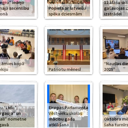
legro” iedejo
12.klašu sko
najā sacensību
Popiela ar latviešu
gatavojas 
zonā
spēka dziesmām
izstrādei
cāmies kopā
“Naudas di
kiju
Patriotu mēnesī
2025”
u “Lido”,
Eiropas Parlamenta
rgauja” un
Vēstnieku skolas
ali” nometne
mācību gada
Oktobra m
gavā
atklāšana
šaha turnīr