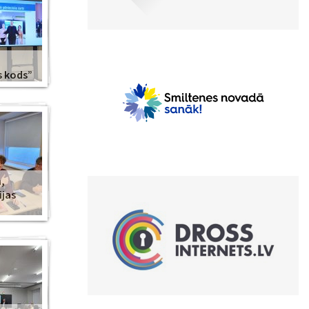
s kods”
,
ijas