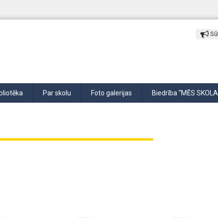
Sūt
bliotēka
Par skolu
Foto galerijas
Biedrība “MĒS SKOLA