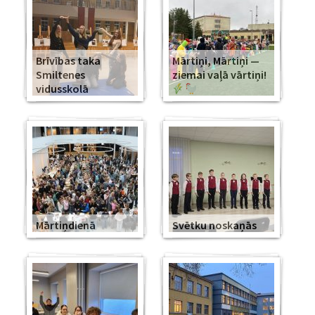
Brīvības taka
Mārtiņi, Mārtiņi —
Smiltenes
ziemai vaļā vārtiņi!
vidusskolā
Mārtiņdienā
Svētku noskaņās