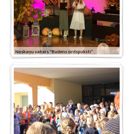
Noskaņu vakars “Rudens sirdspuksti”