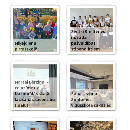
Svētki Smiltenes
novada
Miķeļdiena
pašvaldības
pirmsskolā
stipendiātiem
Martai Bērziņai –
ceļazīme uz
Nacionālās skaļās
Šaha sezona
lasīšanas sacensību
Smiltenes
finālu!
vidusskolā sākusies