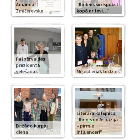
Amanda
“Rudens sirdspuksti
Zmičerevska
kopā ar tevi…”
Pašpārvaldes
prezidenta
vēlēšanas
Miķeļdienas tirdziņš
Literārā kafejnīca
“Rainis un Aspazija
Dažādo kurpju
– pirmie
diena
influenceri”