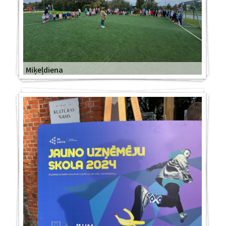
Miķeļdiena