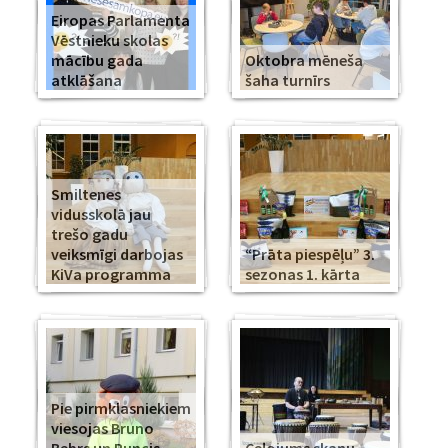
Eiropas Parlamenta
Vēstnieku skolas
mācību gada
Oktobra mēneša
atklāšana
šaha turnīrs
Smiltenes
vidusskolā jau
trešo gadu
veiksmīgi darbojas
“Prāta piespēļu” 3.
KiVa programma
sezonas 1. kārta
Pie pirmklasniekiem
viesojas Bruno