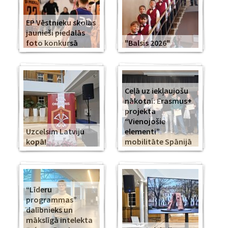
EP Vēstnieku skolas
jaunieši piedalās
foto konkursā
"Balsis 2026"
Ceļā uz iekļaujošu
nākotni: Erasmus+
projekta
“Vienojošie
Uzcelsim Latviju
elementi”
kopā!
mobilitāte Spānijā
“Līderu
programmas”
dalībnieks un
mākslīgā intelekta