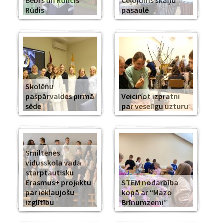
Bebrs un Runcis
Ceļojums skaņu
Rūdis
pasaulē
Skolēnu
pašpārvaldes pirmā
Veicinot izpratni
sēde
par veselīgu uzturu
Smiltenes
vidusskola vada
starptautisku
Erasmus+ projektu
STEM nodarbība
par iekļaujošu
kopā ar “Mazo
izglītību
Brīnumzemi”