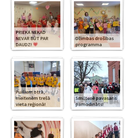
PRIEKA NEKAD
NEVAR BŪT PAR
Džimbas drošības
DAUDZ!
programma
Puišiem otrā,
meitenēm trešā
Smiltenē pavasaris
vieta reģionā!
pamodināts!