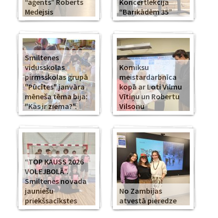
“aģents” Roberts
Koncertlekcija
Medejsis
“Barikādēm 35”
Smiltenes
vidusskolas
Komiksu
pirmsskolas grupā
meistardarbnīca
"Pūcītes" janvāra
kopā ar Loti Vilmu
mēneša tēma bija:
Vītiņu un Robertu
"Kas ir ziema?".
Vilsonu
“TOP KAUSS 2026
VOLEJBOLĀ”.
Smiltenes novada
jauniešu
No Zambijas
priekšsacīkstes
atvestā pieredze