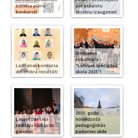
biznesa plānu
par atbalstu
konkursā!
skolēnu izaugsmei!
Smiltenes
vidusskola –
Lasīšanas konkursa
“Latvijas spēcīgākā
decembra rezultāti
skola 2025”!
2025. gadu
Ļaujot par ceļa
noslēdzošā
rādītāju kļūt sirds
pedagoģiskās
gaismai
padomes sēde