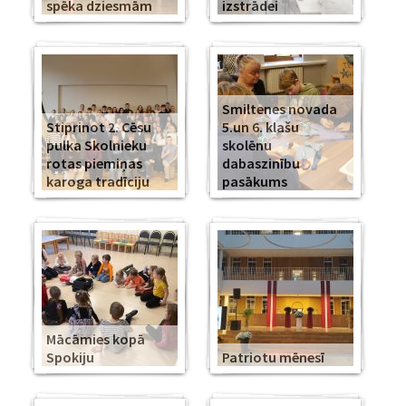
spēka dziesmām
izstrādei
Smiltenes novada
Stiprinot 2. Cēsu
5.un 6. klašu
pulka Skolnieku
skolēnu
rotas piemiņas
dabaszinību
karoga tradīciju
pasākums
Mācāmies kopā
Spokiju
Patriotu mēnesī