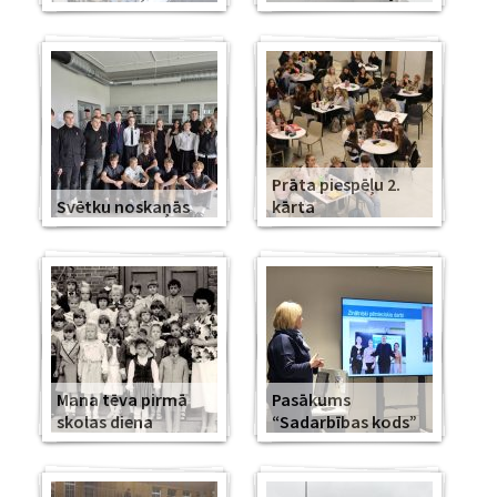
Prāta piespēļu 2.
Svētku noskaņās
kārta
Mana tēva pirmā
Pasākums
skolas diena
“Sadarbības kods”