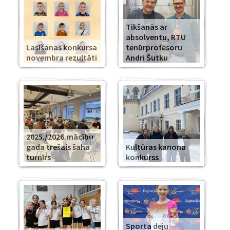
Tikšanās ar
absolventu, RTU
Lasīšanas konkursa
tenūrprofesoru
novembra rezultāti
Andri Šutku
2025./2026.mācību
gada trešais šaha
Kultūras kanona
turnīrs
konkurss
Sporta deju