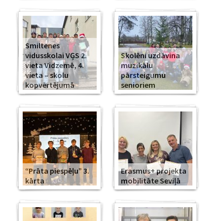
Smiltenes
vidusskolai VĢS 2.
Skolēni uzdāvina
vieta Vidzemē, 4.
muzikālu
vieta – skolu
pārsteigumu
kopvērtējumā
senioriem
“Prāta piespēļu” 3.
Erasmus+ projekta
kārta
mobilitāte Seviļā