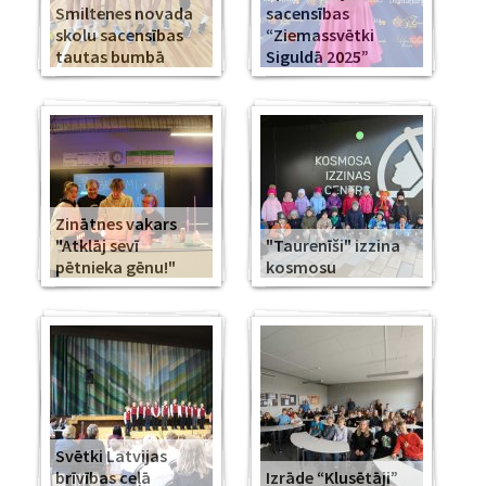
Smiltenes novada
sacensības
skolu sacensības
“Ziemassvētki
tautas bumbā
Siguldā 2025”
Zinātnes vakars
"Atklāj sevī
"Taurenīši" izzina
pētnieka gēnu!"
kosmosu
Svētki Latvijas
brīvības ceļā
Izrāde “Klusētāji”