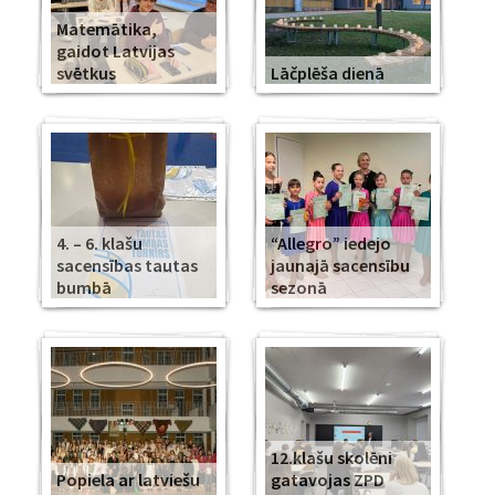
Matemātika,
gaidot Latvijas
svētkus
Lāčplēša dienā
4. – 6. klašu
“Allegro” iedejo
sacensības tautas
jaunajā sacensību
bumbā
sezonā
12.klašu skolēni
Popiela ar latviešu
gatavojas ZPD