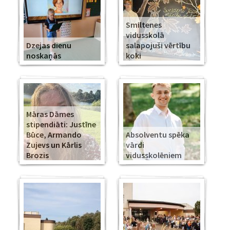
Smiltenes
vidusskolā
Dzejas dienu
salapojuši vērtību
noskaņās
koki
Māras Dāmes
stipendiāti: Justīne
Būce, Armando
Absolventu spēka
Zujevs un Kārlis
vārdi
Brozis
vidusskolēniem