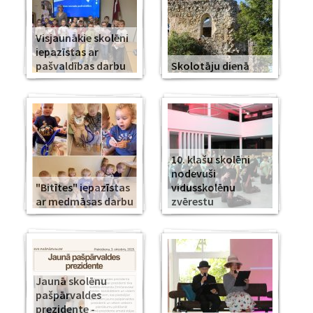
Visjaunākie skolēni
iepazīstas ar
pašvaldības darbu
Skolotāju dienā
10. klašu skolēni
nodevuši
"Bitītes" iepazīstas
vidusskolēnu
ar medmāsas darbu
zvērestu
Jaunā skolēnu
pašpārvaldes
prezidente -