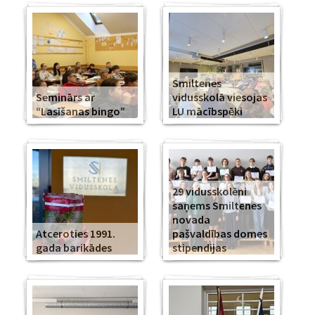
Smiltenes
Seminārs ar
vidusskolā viesojas
“Lasīšanas bingo”
LU mācībspēki
29 vidusskolēni
saņems Smiltenes
novada
Atceroties 1991.
pašvaldības domes
gada barikādes
stipendijas