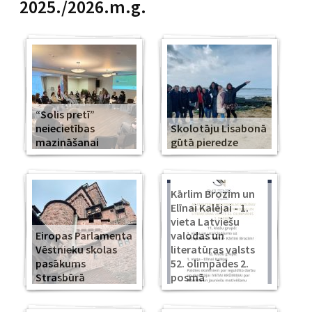
2025./2026.m.g.
“Solis pretī”
neiecietības
Skolotāju Lisabonā
mazināšanai
gūtā pieredze
Kārlim Brozim un
Elīnai Kalējai - 1.
vieta Latviešu
Eiropas Parlamenta
valodas un
Vēstnieku skolas
literatūras valsts
pasākums
52. olimpādes 2.
Strasbūrā
posmā