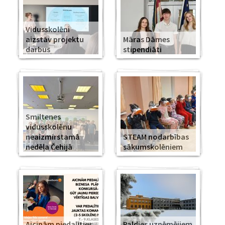
Vidusskolēni
aizstāv projektu
Māras Dāmes
darbus
stipendiāti
Smiltenes
vidusskolēnu
neaizmirstamā
STEAM nodarbības
nedēļa Čehijā
sākumskolēniem
Aicinām piedalīties
Paldies uzņēmējiem