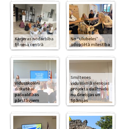
Karjeras nodarbība
No “Ulubeles”
fitnesa centrā
adoptētā mīlestība
Smiltenes
Vidusskolēni
vidusskolā viesojas
diskutē ar
projekta dalībnieki
pašvaldības
no Grieķijas un
pārstāvjiem
Spānijas