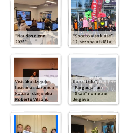
“Naudas diena
“Sporto visa klase”
2025”
12. sezona atklāta!
Visīsāko dzejoļu
Koru “Lido”,
lasīšanas darbnīca
“Pārgauja” un
kopā ar dzejnieku
“Skali” nometne
Robertu Vilsonu
Jelgavā