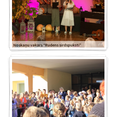
Noskaņu vakars “Rudens sirdspuksti”