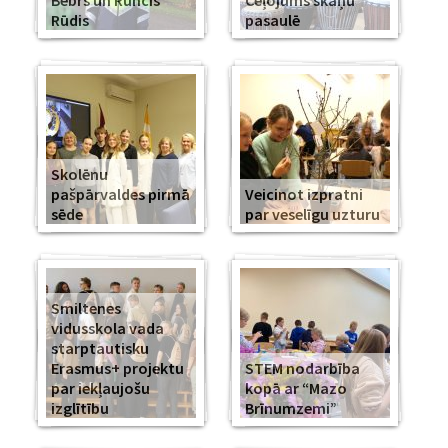
Bebrs un Runcis
Ceļojums skaņu
Rūdis
pasaulē
Skolēnu
pašpārvaldes pirmā
Veicinot izpratni
sēde
par veselīgu uzturu
Smiltenes
vidusskola vada
starptautisku
Erasmus+ projektu
STEM nodarbība
par iekļaujošu
kopā ar “Mazo
izglītību
Brīnumzemi”