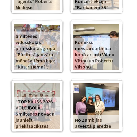
“aģents” Roberts
Koncertlekcija
Medejsis
“Barikādēm 35”
Smiltenes
vidusskolas
Komiksu
pirmsskolas grupā
meistardarbnīca
"Pūcītes" janvāra
kopā ar Loti Vilmu
mēneša tēma bija:
Vītiņu un Robertu
"Kas ir ziema?".
Vilsonu
“TOP KAUSS 2026
VOLEJBOLĀ”.
Smiltenes novada
jauniešu
No Zambijas
priekšsacīkstes
atvestā pieredze