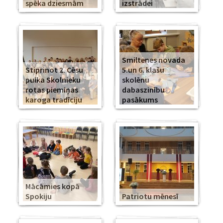
spēka dziesmām
izstrādei
Smiltenes novada
Stiprinot 2. Cēsu
5.un 6. klašu
pulka Skolnieku
skolēnu
rotas piemiņas
dabaszinību
karoga tradīciju
pasākums
Mācāmies kopā
Spokiju
Patriotu mēnesī