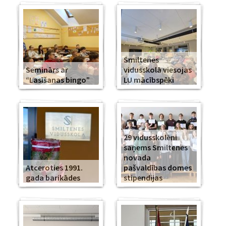
Smiltenes
Seminārs ar
vidusskolā viesojas
“Lasīšanas bingo”
LU mācībspēki
29 vidusskolēni
saņems Smiltenes
novada
Atceroties 1991.
pašvaldības domes
gada barikādes
stipendijas