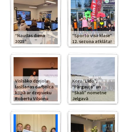
“Naudas diena
“Sporto visa klase”
2025”
12. sezona atklāta!
Visīsāko dzejoļu
Koru “Lido”,
lasīšanas darbnīca
“Pārgauja” un
kopā ar dzejnieku
“Skali” nometne
Robertu Vilsonu
Jelgavā