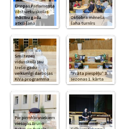
Eiropas Parlamenta
Vēstnieku skolas
mācību gada
Oktobra mēneša
atklāšana
šaha turnīrs
Smiltenes
vidusskolā jau
trešo gadu
veiksmīgi darbojas
“Prāta piespēļu” 3.
KiVa programma
sezonas 1. kārta
Pie pirmklasniekiem
viesojas Bruno