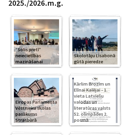
2025./2026.m.g.
“Solis pretī”
neiecietības
Skolotāju Lisabonā
mazināšanai
gūtā pieredze
Kārlim Brozim un
Elīnai Kalējai - 1.
vieta Latviešu
Eiropas Parlamenta
valodas un
Vēstnieku skolas
literatūras valsts
pasākums
52. olimpādes 2.
Strasbūrā
posmā