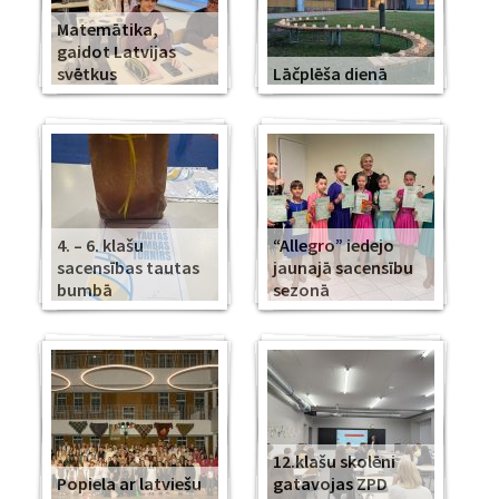
Matemātika,
gaidot Latvijas
svētkus
Lāčplēša dienā
4. – 6. klašu
“Allegro” iedejo
sacensības tautas
jaunajā sacensību
bumbā
sezonā
12.klašu skolēni
Popiela ar latviešu
gatavojas ZPD