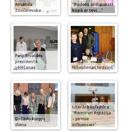
Amanda
“Rudens sirdspuksti
Zmičerevska
kopā ar tevi…”
Pašpārvaldes
prezidenta
vēlēšanas
Miķeļdienas tirdziņš
Literārā kafejnīca
“Rainis un Aspazija
Dažādo kurpju
– pirmie
diena
influenceri”