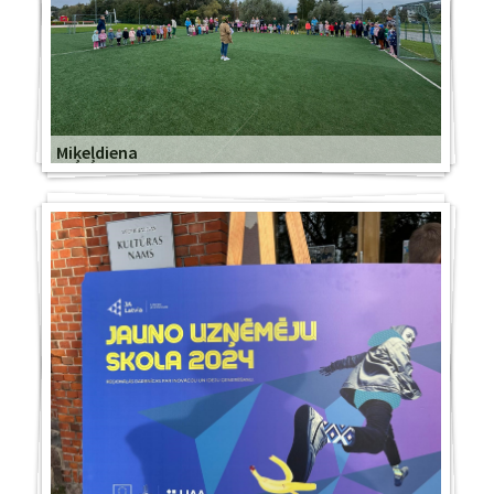
Miķeļdiena