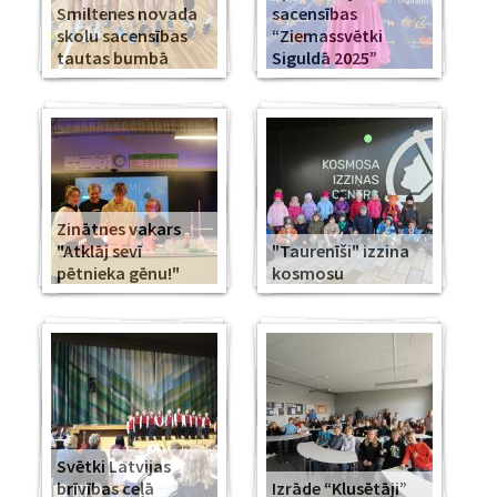
Smiltenes novada
sacensības
skolu sacensības
“Ziemassvētki
tautas bumbā
Siguldā 2025”
Zinātnes vakars
"Atklāj sevī
"Taurenīši" izzina
pētnieka gēnu!"
kosmosu
Svētki Latvijas
brīvības ceļā
Izrāde “Klusētāji”