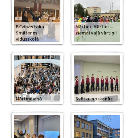
Brīvības taka
Mārtiņi, Mārtiņi —
Smiltenes
ziemai vaļā vārtiņi!
vidusskolā
Mārtiņdienā
Svētku noskaņās