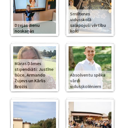
Smiltenes
vidusskolā
Dzejas dienu
salapojuši vērtību
noskaņās
koki
Māras Dāmes
stipendiāti: Justīne
Būce, Armando
Absolventu spēka
Zujevs un Kārlis
vārdi
Brozis
vidusskolēniem