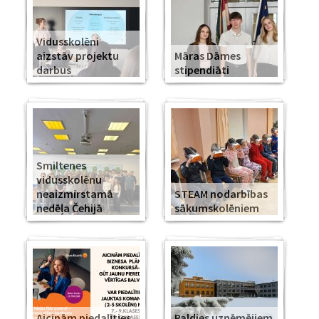
Vidusskolēni
aizstāv projektu
Māras Dāmes
darbus
stipendiāti
Smiltenes
vidusskolēnu
neaizmirstamā
STEAM nodarbības
nedēļa Čehijā
sākumskolēniem
Aicinām piedalīties
Paldies uzņēmējiem