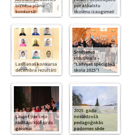
biznesa plānu
par atbalstu
konkursā!
skolēnu izaugsmei!
Smiltenes
vidusskola –
Lasīšanas konkursa
“Latvijas spēcīgākā
decembra rezultāti
skola 2025”!
2025. gadu
Ļaujot par ceļa
noslēdzošā
rādītāju kļūt sirds
pedagoģiskās
gaismai
padomes sēde