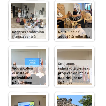
Karjeras nodarbība
No “Ulubeles”
fitnesa centrā
adoptētā mīlestība
Smiltenes
Vidusskolēni
vidusskolā viesojas
diskutē ar
projekta dalībnieki
pašvaldības
no Grieķijas un
pārstāvjiem
Spānijas