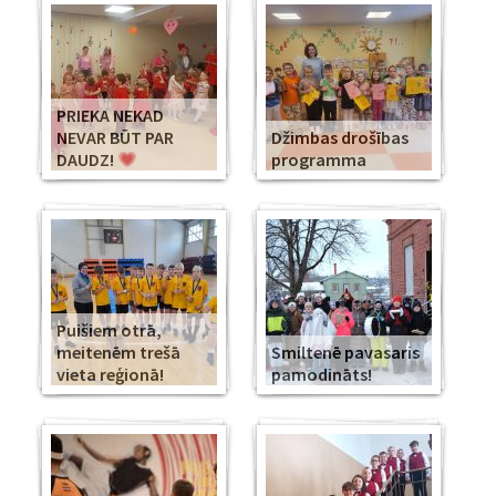
PRIEKA NEKAD
NEVAR BŪT PAR
Džimbas drošības
DAUDZ!
programma
Puišiem otrā,
meitenēm trešā
Smiltenē pavasaris
vieta reģionā!
pamodināts!