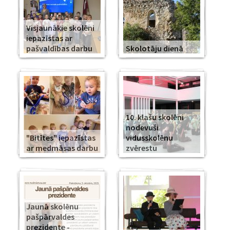
Visjaunākie skolēni
iepazīstas ar
pašvaldības darbu
Skolotāju dienā
10. klašu skolēni
nodevuši
"Bitītes" iepazīstas
vidusskolēnu
ar medmāsas darbu
zvērestu
Jaunā skolēnu
pašpārvaldes
prezidente -