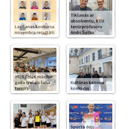
Tikšanās ar
absolventu, RTU
Lasīšanas konkursa
tenūrprofesoru
novembra rezultāti
Andri Šutku
2025./2026.mācību
gada trešais šaha
Kultūras kanona
turnīrs
konkurss
Sporta deju