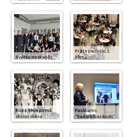
Prāta piespēļu 2.
Svētku noskaņās
kārta
Mana tēva pirmā
Pasākums
skolas diena
“Sadarbības kods”