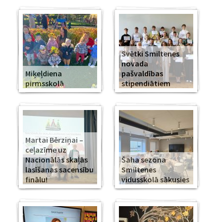
Svētki Smiltenes
novada
Miķeļdiena
pašvaldības
pirmsskolā
stipendiātiem
Martai Bērziņai –
ceļazīme uz
Nacionālās skaļās
Šaha sezona
lasīšanas sacensību
Smiltenes
finālu!
vidusskolā sākusies