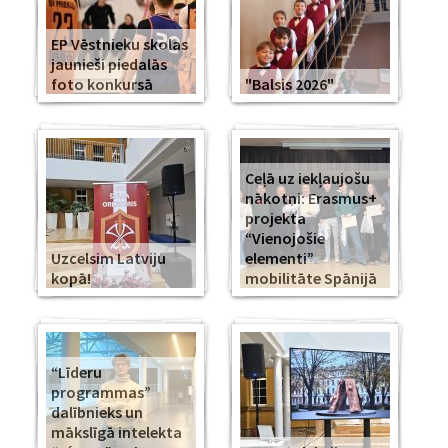
EP Vēstnieku skolas
jaunieši piedalās
foto konkursā
"Balsis 2026"
Ceļā uz iekļaujošu
nākotni: Erasmus+
projekta
“Vienojošie
Uzcelsim Latviju
elementi”
kopā!
mobilitāte Spānijā
“Līderu
programmas”
dalībnieks un
mākslīgā intelekta