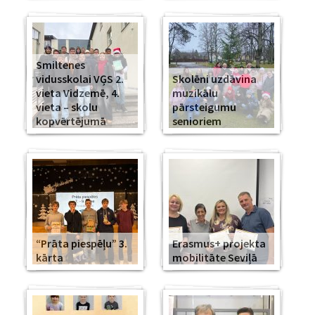
Smiltenes
vidusskolai VĢS 2.
Skolēni uzdāvina
vieta Vidzemē, 4.
muzikālu
vieta – skolu
pārsteigumu
kopvērtējumā
senioriem
“Prāta piespēļu” 3.
Erasmus+ projekta
kārta
mobilitāte Seviļā