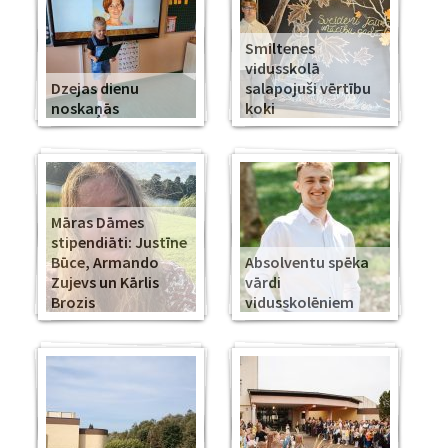
Smiltenes
vidusskolā
Dzejas dienu
salapojuši vērtību
noskaņās
koki
Māras Dāmes
stipendiāti: Justīne
Būce, Armando
Absolventu spēka
Zujevs un Kārlis
vārdi
Brozis
vidusskolēniem