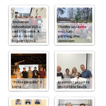
Smiltenes
vidusskolai VĢS 2.
Skolēni uzdāvina
vieta Vidzemē, 4.
muzikālu
vieta – skolu
pārsteigumu
kopvērtējumā
senioriem
“Prāta piespēļu” 3.
Erasmus+ projekta
kārta
mobilitāte Seviļā