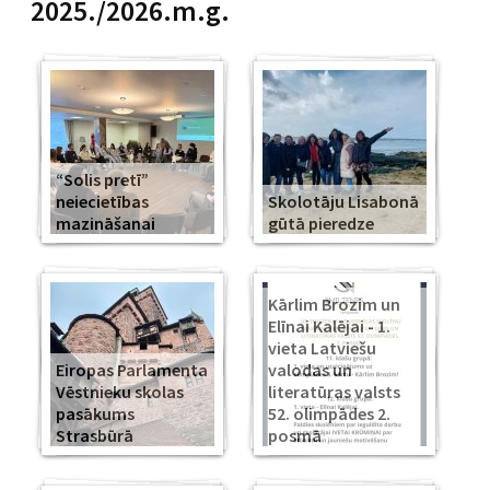
2025./2026.m.g.
“Solis pretī”
neiecietības
Skolotāju Lisabonā
mazināšanai
gūtā pieredze
Kārlim Brozim un
Elīnai Kalējai - 1.
vieta Latviešu
Eiropas Parlamenta
valodas un
Vēstnieku skolas
literatūras valsts
pasākums
52. olimpādes 2.
Strasbūrā
posmā