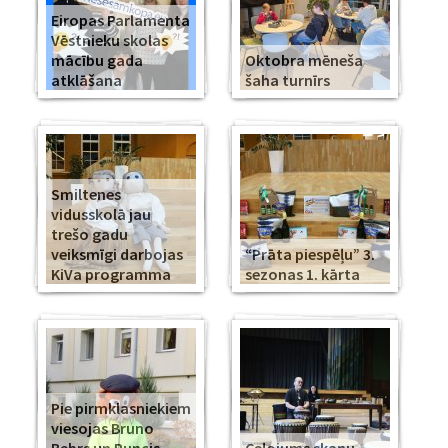
Eiropas Parlamenta
Vēstnieku skolas
mācību gada
Oktobra mēneša
atklāšana
šaha turnīrs
Smiltenes
vidusskolā jau
trešo gadu
veiksmīgi darbojas
“Prāta piespēļu” 3.
KiVa programma
sezonas 1. kārta
Pie pirmklasniekiem
viesojas Bruno