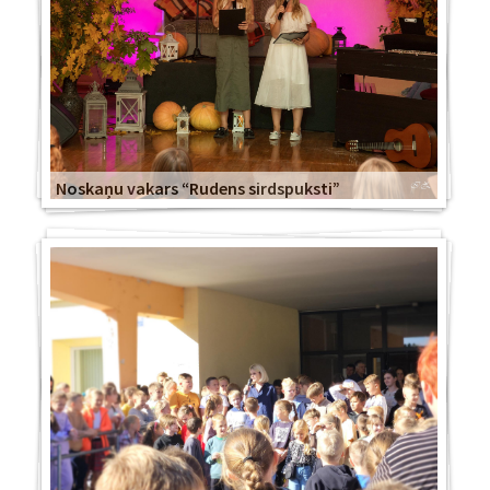
Noskaņu vakars “Rudens sirdspuksti”