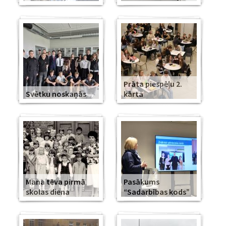
Prāta piespēļu 2.
Svētku noskaņās
kārta
Mana tēva pirmā
Pasākums
skolas diena
“Sadarbības kods”