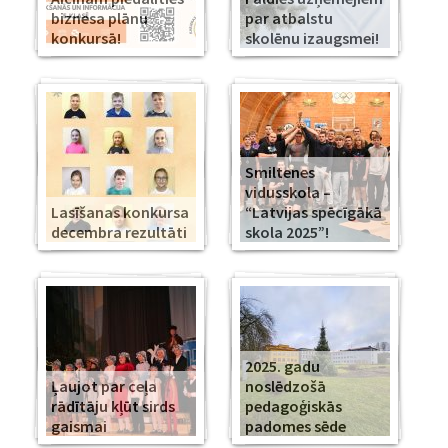
biznesa plānu
par atbalstu
konkursā!
skolēnu izaugsmei!
Smiltenes
vidusskola –
Lasīšanas konkursa
“Latvijas spēcīgākā
decembra rezultāti
skola 2025”!
2025. gadu
Ļaujot par ceļa
noslēdzošā
rādītāju kļūt sirds
pedagoģiskās
gaismai
padomes sēde