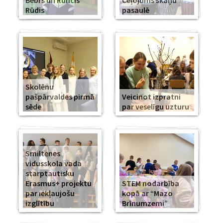
Bebrs un Runcis
Ceļojums skaņu
Rūdis
pasaulē
Skolēnu
pašpārvaldes pirmā
Veicinot izpratni
sēde
par veselīgu uzturu
Smiltenes
vidusskola vada
starptautisku
Erasmus+ projektu
STEM nodarbība
par iekļaujošu
kopā ar “Mazo
izglītību
Brīnumzemi”