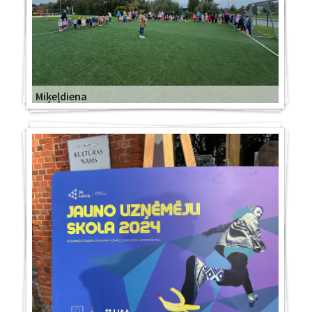
Miķeļdiena