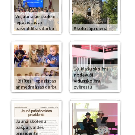
Visjaunākie skolēni
iepazīstas ar
pašvaldības darbu
Skolotāju dienā
10. klašu skolēni
nodevuši
"Bitītes" iepazīstas
vidusskolēnu
ar medmāsas darbu
zvērestu
Jaunā skolēnu
pašpārvaldes
prezidente -