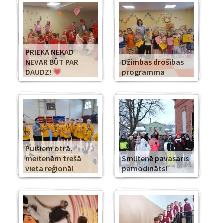
PRIEKA NEKAD
NEVAR BŪT PAR
Džimbas drošības
DAUDZ!
programma
Puišiem otrā,
meitenēm trešā
Smiltenē pavasaris
vieta reģionā!
pamodināts!