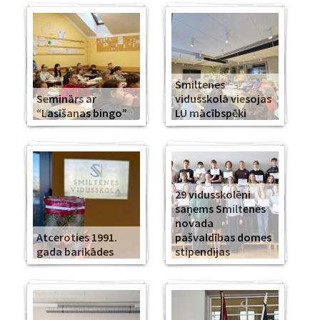
Smiltenes
Seminārs ar
vidusskolā viesojas
“Lasīšanas bingo”
LU mācībspēki
29 vidusskolēni
saņems Smiltenes
novada
Atceroties 1991.
pašvaldības domes
gada barikādes
stipendijas