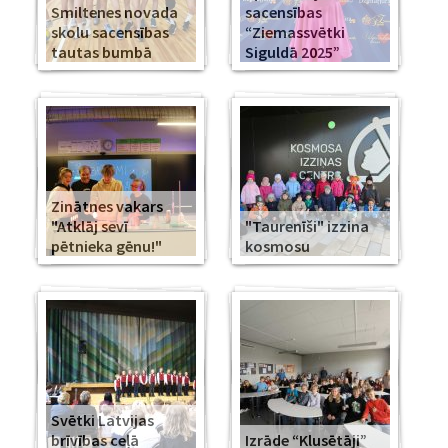
Smiltenes novada
sacensības
skolu sacensības
“Ziemassvētki
tautas bumbā
Siguldā 2025”
Zinātnes vakars
"Atklāj sevī
"Taurenīši" izzina
pētnieka gēnu!"
kosmosu
Svētki Latvijas
brīvības ceļā
Izrāde “Klusētāji”