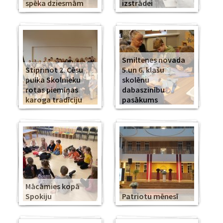
spēka dziesmām
izstrādei
Smiltenes novada
Stiprinot 2. Cēsu
5.un 6. klašu
pulka Skolnieku
skolēnu
rotas piemiņas
dabaszinību
karoga tradīciju
pasākums
Mācāmies kopā
Spokiju
Patriotu mēnesī