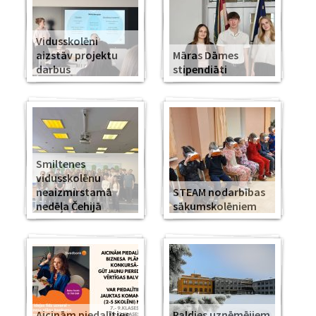
Vidusskolēni
aizstāv projektu
Māras Dāmes
darbus
stipendiāti
Smiltenes
vidusskolēnu
neaizmirstamā
STEAM nodarbības
nedēļa Čehijā
sākumskolēniem
Aicinām piedalīties
Paldies uzņēmējiem