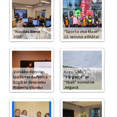
“Naudas diena
“Sporto visa klase”
2025”
12. sezona atklāta!
Visīsāko dzejoļu
Koru “Lido”,
lasīšanas darbnīca
“Pārgauja” un
kopā ar dzejnieku
“Skali” nometne
Robertu Vilsonu
Jelgavā