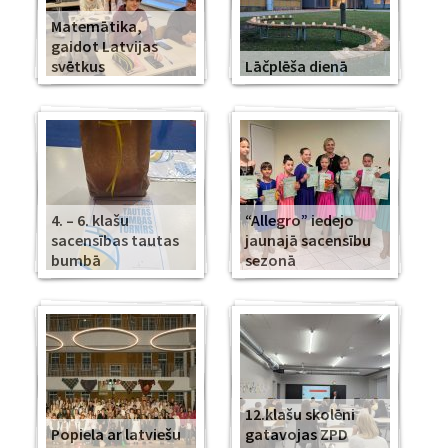
Matemātika,
gaidot Latvijas
svētkus
Lāčplēša dienā
4. – 6. klašu
“Allegro” iedejo
sacensības tautas
jaunajā sacensību
bumbā
sezonā
12.klašu skolēni
Popiela ar latviešu
gatavojas ZPD