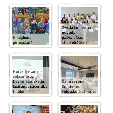
Svētki Smiltenes
novada
Miķeļdiena
pašvaldības
pirmsskolā
stipendiātiem
Martai Bērziņai –
ceļazīme uz
Nacionālās skaļās
Šaha sezona
lasīšanas sacensību
Smiltenes
finālu!
vidusskolā sākusies