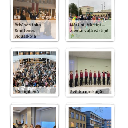
Brīvības taka
Mārtiņi, Mārtiņi —
Smiltenes
ziemai vaļā vārtiņi!
vidusskolā
Mārtiņdienā
Svētku noskaņās