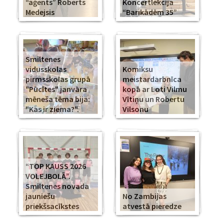
“aģents” Roberts
Koncertlekcija
Medejsis
“Barikādēm 35”
Smiltenes
vidusskolas
Komiksu
pirmsskolas grupā
meistardarbnīca
"Pūcītes" janvāra
kopā ar Loti Vilmu
mēneša tēma bija:
Vītiņu un Robertu
"Kas ir ziema?".
Vilsonu
“TOP KAUSS 2026
VOLEJBOLĀ”.
Smiltenes novada
jauniešu
No Zambijas
priekšsacīkstes
atvestā pieredze