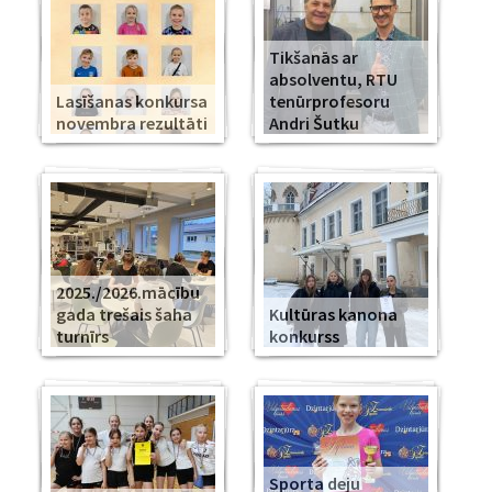
Tikšanās ar
absolventu, RTU
Lasīšanas konkursa
tenūrprofesoru
novembra rezultāti
Andri Šutku
2025./2026.mācību
gada trešais šaha
Kultūras kanona
turnīrs
konkurss
Sporta deju