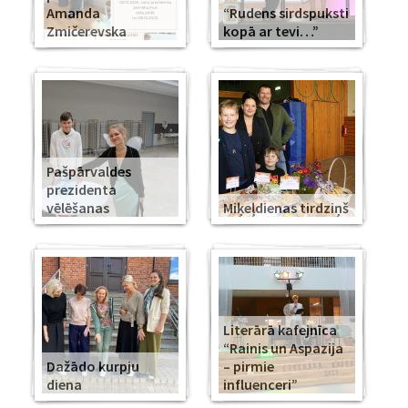
Amanda
“Rudens sirdspuksti
Zmičerevska
kopā ar tevi…”
Pašpārvaldes
prezidenta
vēlēšanas
Miķeļdienas tirdziņš
Literārā kafejnīca
“Rainis un Aspazija
Dažādo kurpju
– pirmie
diena
influenceri”