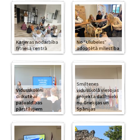
Karjeras nodarbība
No “Ulubeles”
fitnesa centrā
adoptētā mīlestība
Smiltenes
Vidusskolēni
vidusskolā viesojas
diskutē ar
projekta dalībnieki
pašvaldības
no Grieķijas un
pārstāvjiem
Spānijas