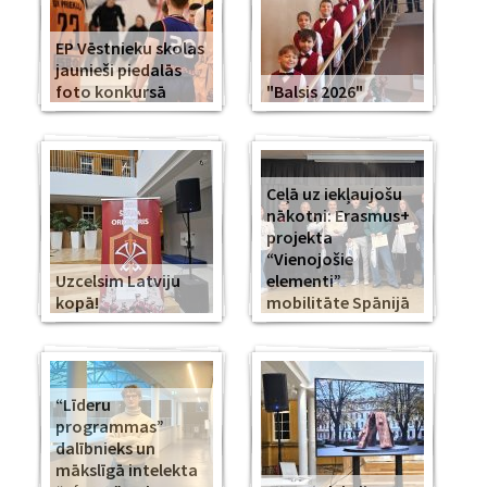
EP Vēstnieku skolas
jaunieši piedalās
foto konkursā
"Balsis 2026"
Ceļā uz iekļaujošu
nākotni: Erasmus+
projekta
“Vienojošie
Uzcelsim Latviju
elementi”
kopā!
mobilitāte Spānijā
“Līderu
programmas”
dalībnieks un
mākslīgā intelekta