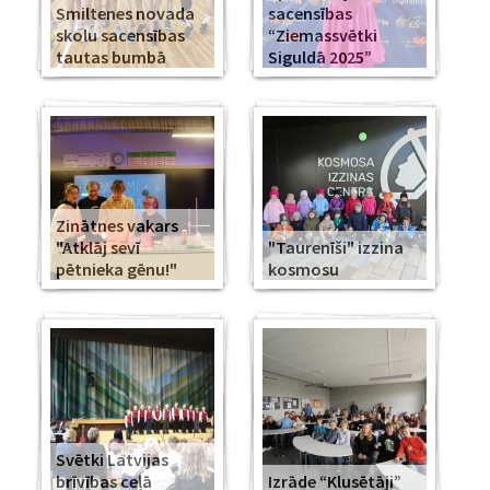
Smiltenes novada
sacensības
skolu sacensības
“Ziemassvētki
tautas bumbā
Siguldā 2025”
Zinātnes vakars
"Atklāj sevī
"Taurenīši" izzina
pētnieka gēnu!"
kosmosu
Svētki Latvijas
brīvības ceļā
Izrāde “Klusētāji”