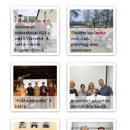
Smiltenes
vidusskolai VĢS 2.
Skolēni uzdāvina
vieta Vidzemē, 4.
muzikālu
vieta – skolu
pārsteigumu
kopvērtējumā
senioriem
“Prāta piespēļu” 3.
Erasmus+ projekta
kārta
mobilitāte Seviļā