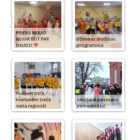
PRIEKA NEKAD
NEVAR BŪT PAR
Džimbas drošības
DAUDZ!
programma
Puišiem otrā,
meitenēm trešā
Smiltenē pavasaris
vieta reģionā!
pamodināts!