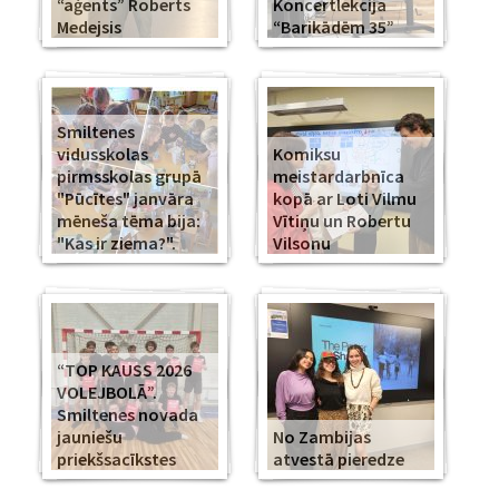
“aģents” Roberts
Koncertlekcija
Medejsis
“Barikādēm 35”
Smiltenes
vidusskolas
Komiksu
pirmsskolas grupā
meistardarbnīca
"Pūcītes" janvāra
kopā ar Loti Vilmu
mēneša tēma bija:
Vītiņu un Robertu
"Kas ir ziema?".
Vilsonu
“TOP KAUSS 2026
VOLEJBOLĀ”.
Smiltenes novada
jauniešu
No Zambijas
priekšsacīkstes
atvestā pieredze