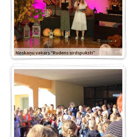
Noskaņu vakars “Rudens sirdspuksti”