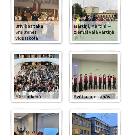
Brīvības taka
Mārtiņi, Mārtiņi —
Smiltenes
ziemai vaļā vārtiņi!
vidusskolā
Mārtiņdienā
Svētku noskaņās