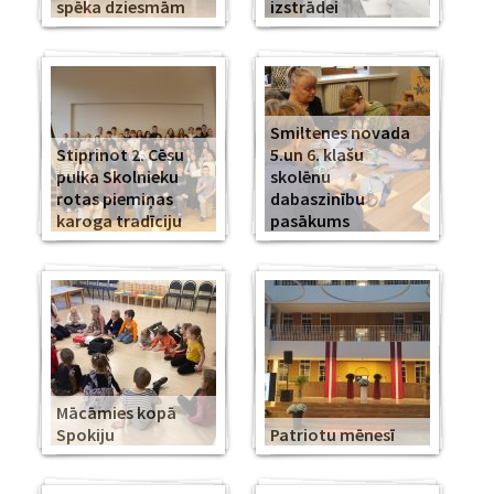
spēka dziesmām
izstrādei
Smiltenes novada
Stiprinot 2. Cēsu
5.un 6. klašu
pulka Skolnieku
skolēnu
rotas piemiņas
dabaszinību
karoga tradīciju
pasākums
Mācāmies kopā
Spokiju
Patriotu mēnesī