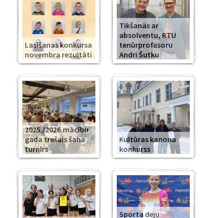
Tikšanās ar
absolventu, RTU
Lasīšanas konkursa
tenūrprofesoru
novembra rezultāti
Andri Šutku
2025./2026.mācību
gada trešais šaha
Kultūras kanona
turnīrs
konkurss
Sporta deju