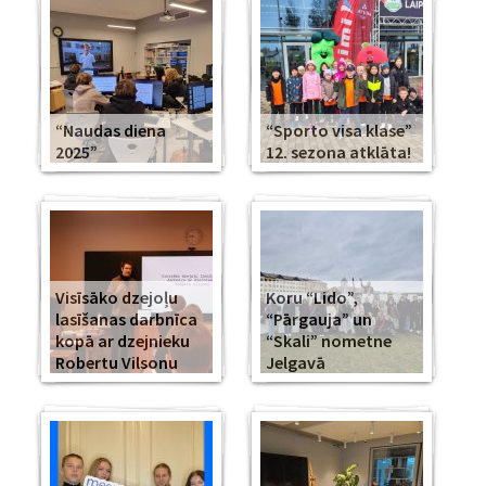
“Naudas diena
“Sporto visa klase”
2025”
12. sezona atklāta!
Visīsāko dzejoļu
Koru “Lido”,
lasīšanas darbnīca
“Pārgauja” un
kopā ar dzejnieku
“Skali” nometne
Robertu Vilsonu
Jelgavā