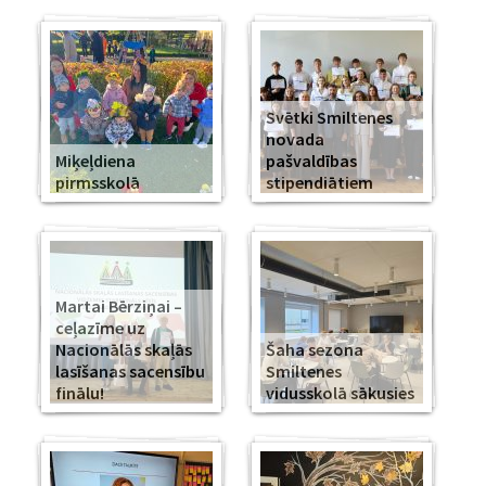
Svētki Smiltenes
novada
Miķeļdiena
pašvaldības
pirmsskolā
stipendiātiem
Martai Bērziņai –
ceļazīme uz
Nacionālās skaļās
Šaha sezona
lasīšanas sacensību
Smiltenes
finālu!
vidusskolā sākusies