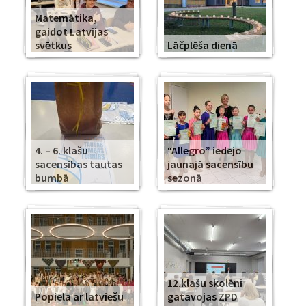
Matemātika,
gaidot Latvijas
svētkus
Lāčplēša dienā
4. – 6. klašu
“Allegro” iedejo
sacensības tautas
jaunajā sacensību
bumbā
sezonā
12.klašu skolēni
Popiela ar latviešu
gatavojas ZPD