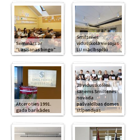
Smiltenes
Seminārs ar
vidusskolā viesojas
“Lasīšanas bingo”
LU mācībspēki
29 vidusskolēni
saņems Smiltenes
novada
Atceroties 1991.
pašvaldības domes
gada barikādes
stipendijas