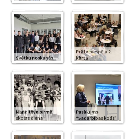
Prāta piespēļu 2.
Svētku noskaņās
kārta
Mana tēva pirmā
Pasākums
skolas diena
“Sadarbības kods”