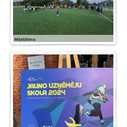
Miķeļdiena