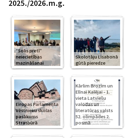
2025./2026.m.g.
“Solis pretī”
neiecietības
Skolotāju Lisabonā
mazināšanai
gūtā pieredze
Kārlim Brozim un
Elīnai Kalējai - 1.
vieta Latviešu
Eiropas Parlamenta
valodas un
Vēstnieku skolas
literatūras valsts
pasākums
52. olimpādes 2.
Strasbūrā
posmā