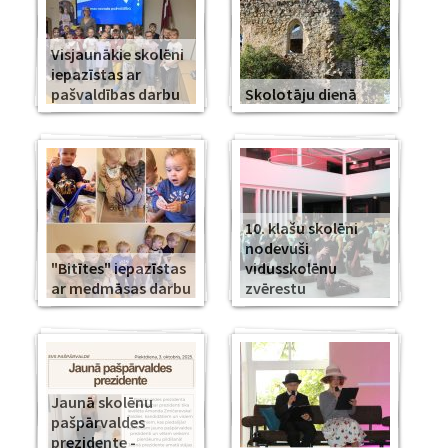
Visjaunākie skolēni
iepazīstas ar
pašvaldības darbu
Skolotāju dienā
10. klašu skolēni
nodevuši
"Bitītes" iepazīstas
vidusskolēnu
ar medmāsas darbu
zvērestu
Jaunā skolēnu
pašpārvaldes
prezidente -