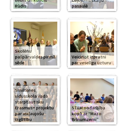
Bebrs un Runcis
Ceļojums skaņu
Rūdis
pasaulē
Skolēnu
pašpārvaldes pirmā
Veicinot izpratni
sēde
par veselīgu uzturu
Smiltenes
vidusskola vada
starptautisku
Erasmus+ projektu
STEM nodarbība
par iekļaujošu
kopā ar “Mazo
izglītību
Brīnumzemi”