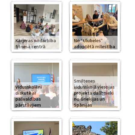
Karjeras nodarbība
No “Ulubeles”
fitnesa centrā
adoptētā mīlestība
Smiltenes
Vidusskolēni
vidusskolā viesojas
diskutē ar
projekta dalībnieki
pašvaldības
no Grieķijas un
pārstāvjiem
Spānijas