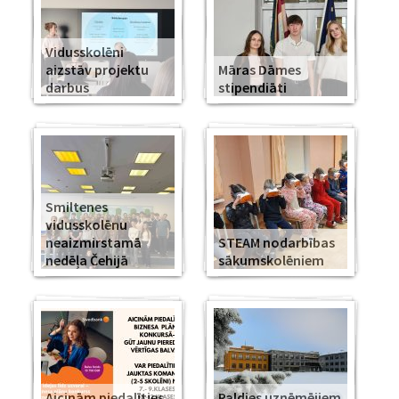
Vidusskolēni
aizstāv projektu
Māras Dāmes
darbus
stipendiāti
Smiltenes
vidusskolēnu
neaizmirstamā
STEAM nodarbības
nedēļa Čehijā
sākumskolēniem
Aicinām piedalīties
Paldies uzņēmējiem