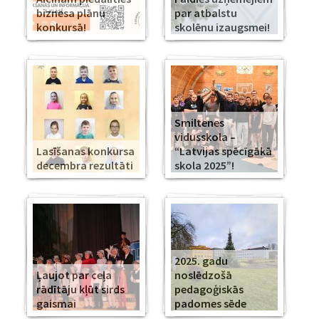
biznesa plānu
par atbalstu
konkursā!
skolēnu izaugsmei!
Smiltenes
vidusskola –
Lasīšanas konkursa
“Latvijas spēcīgākā
decembra rezultāti
skola 2025”!
2025. gadu
Ļaujot par ceļa
noslēdzošā
rādītāju kļūt sirds
pedagoģiskās
gaismai
padomes sēde