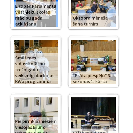
Eiropas Parlamenta
Vēstnieku skolas
mācību gada
Oktobra mēneša
atklāšana
šaha turnīrs
Smiltenes
vidusskolā jau
trešo gadu
veiksmīgi darbojas
“Prāta piespēļu” 3.
KiVa programma
sezonas 1. kārta
Pie pirmklasniekiem
viesojas Bruno