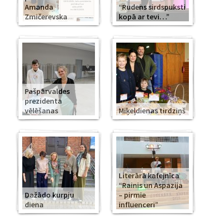
Amanda
“Rudens sirdspuksti
Zmičerevska
kopā ar tevi…”
Pašpārvaldes
prezidenta
vēlēšanas
Miķeļdienas tirdziņš
Literārā kafejnīca
“Rainis un Aspazija
Dažādo kurpju
– pirmie
diena
influenceri”