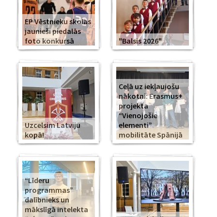
EP Vēstnieku skolas
jaunieši piedalās
foto konkursā
"Balsis 2026"
Ceļā uz iekļaujošu
nākotni: Erasmus+
projekta
“Vienojošie
Uzcelsim Latviju
elementi”
kopā!
mobilitāte Spānijā
“Līderu
programmas”
dalībnieks un
mākslīgā intelekta