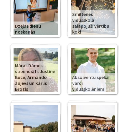
Smiltenes
vidusskolā
Dzejas dienu
salapojuši vērtību
noskaņās
koki
Māras Dāmes
stipendiāti: Justīne
Būce, Armando
Absolventu spēka
Zujevs un Kārlis
vārdi
Brozis
vidusskolēniem