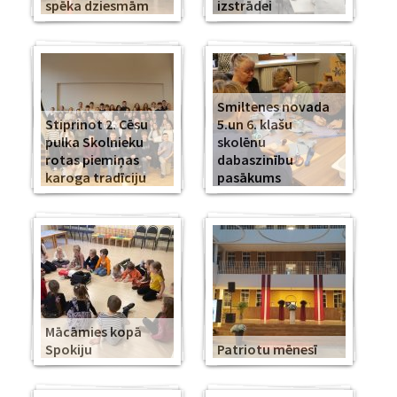
spēka dziesmām
izstrādei
Smiltenes novada
Stiprinot 2. Cēsu
5.un 6. klašu
pulka Skolnieku
skolēnu
rotas piemiņas
dabaszinību
karoga tradīciju
pasākums
Mācāmies kopā
Spokiju
Patriotu mēnesī