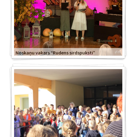
Noskaņu vakars “Rudens sirdspuksti”