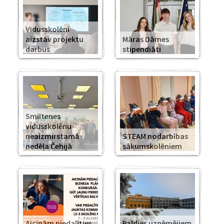
Vidusskolēni
aizstāv projektu
Māras Dāmes
darbus
stipendiāti
Smiltenes
vidusskolēnu
neaizmirstamā
STEAM nodarbības
nedēļa Čehijā
sākumskolēniem
Aicinām piedalīties
Paldies uzņēmējiem