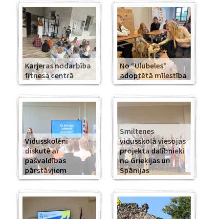
Karjeras nodarbība
No “Ulubeles”
fitnesa centrā
adoptētā mīlestība
Smiltenes
Vidusskolēni
vidusskolā viesojas
diskutē ar
projekta dalībnieki
pašvaldības
no Grieķijas un
pārstāvjiem
Spānijas