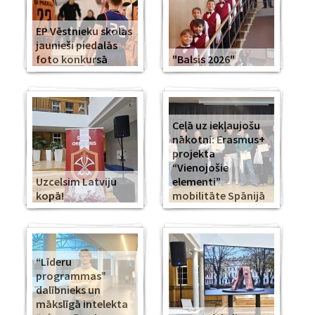
EP Vēstnieku skolas
jaunieši piedalās
foto konkursā
"Balsis 2026"
Ceļā uz iekļaujošu
nākotni: Erasmus+
projekta
“Vienojošie
Uzcelsim Latviju
elementi”
kopā!
mobilitāte Spānijā
“Līderu
programmas”
dalībnieks un
mākslīgā intelekta