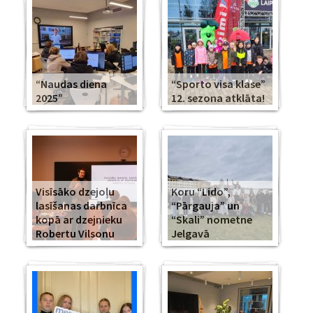
“Naudas diena
“Sporto visa klase”
2025”
12. sezona atklāta!
Visīsāko dzejoļu
Koru “Lido”,
lasīšanas darbnīca
“Pārgauja” un
kopā ar dzejnieku
“Skali” nometne
Robertu Vilsonu
Jelgavā