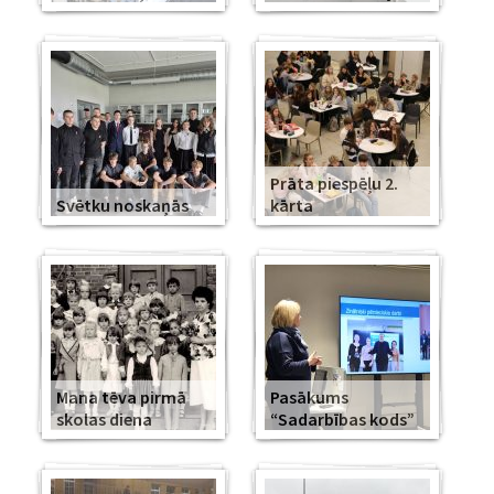
Prāta piespēļu 2.
Svētku noskaņās
kārta
Mana tēva pirmā
Pasākums
skolas diena
“Sadarbības kods”