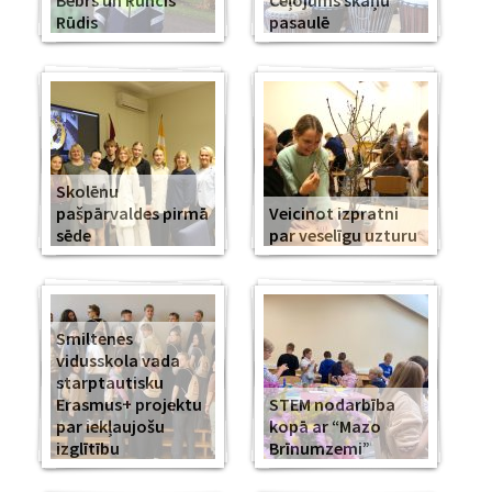
Bebrs un Runcis
Ceļojums skaņu
Rūdis
pasaulē
Skolēnu
pašpārvaldes pirmā
Veicinot izpratni
sēde
par veselīgu uzturu
Smiltenes
vidusskola vada
starptautisku
Erasmus+ projektu
STEM nodarbība
par iekļaujošu
kopā ar “Mazo
izglītību
Brīnumzemi”