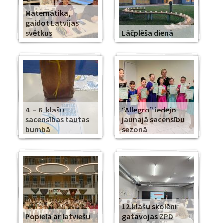
Matemātika,
gaidot Latvijas
svētkus
Lāčplēša dienā
4. – 6. klašu
“Allegro” iedejo
sacensības tautas
jaunajā sacensību
bumbā
sezonā
12.klašu skolēni
Popiela ar latviešu
gatavojas ZPD