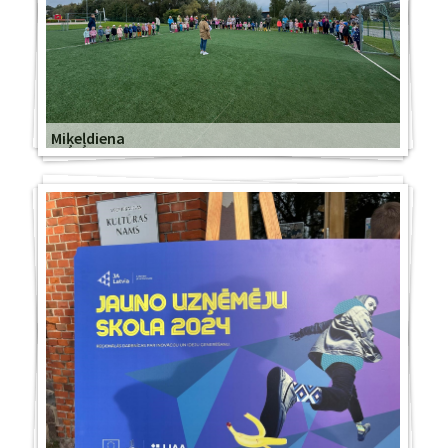
Miķeļdiena