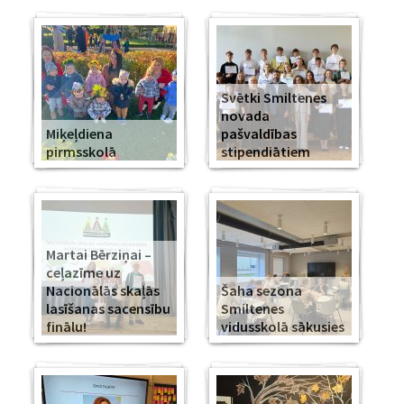
Svētki Smiltenes
novada
Miķeļdiena
pašvaldības
pirmsskolā
stipendiātiem
Martai Bērziņai –
ceļazīme uz
Nacionālās skaļās
Šaha sezona
lasīšanas sacensību
Smiltenes
finālu!
vidusskolā sākusies