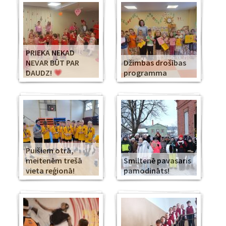
PRIEKA NEKAD
NEVAR BŪT PAR
Džimbas drošības
DAUDZ!
programma
Puišiem otrā,
meitenēm trešā
Smiltenē pavasaris
vieta reģionā!
pamodināts!