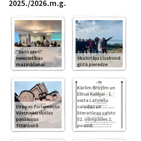
2025./2026.m.g.
“Solis pretī”
neiecietības
Skolotāju Lisabonā
mazināšanai
gūtā pieredze
Kārlim Brozim un
Elīnai Kalējai - 1.
vieta Latviešu
Eiropas Parlamenta
valodas un
Vēstnieku skolas
literatūras valsts
pasākums
52. olimpādes 2.
Strasbūrā
posmā