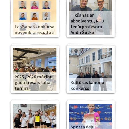
Tikšanās ar
absolventu, RTU
Lasīšanas konkursa
tenūrprofesoru
novembra rezultāti
Andri Šutku
2025./2026.mācību
gada trešais šaha
Kultūras kanona
turnīrs
konkurss
Sporta deju