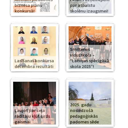
biznesa plānu
par atbalstu
konkursā!
skolēnu izaugsmei!
Smiltenes
vidusskola –
Lasīšanas konkursa
“Latvijas spēcīgākā
decembra rezultāti
skola 2025”!
2025. gadu
Ļaujot par ceļa
noslēdzošā
rādītāju kļūt sirds
pedagoģiskās
gaismai
padomes sēde