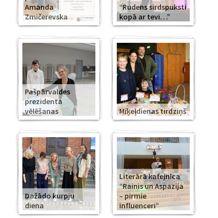
Amanda
“Rudens sirdspuksti
Zmičerevska
kopā ar tevi…”
Pašpārvaldes
prezidenta
vēlēšanas
Miķeļdienas tirdziņš
Literārā kafejnīca
“Rainis un Aspazija
Dažādo kurpju
– pirmie
diena
influenceri”