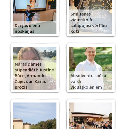
Smiltenes
vidusskolā
Dzejas dienu
salapojuši vērtību
noskaņās
koki
Māras Dāmes
stipendiāti: Justīne
Būce, Armando
Absolventu spēka
Zujevs un Kārlis
vārdi
Brozis
vidusskolēniem