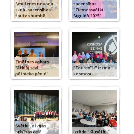
Smiltenes novada
sacensības
skolu sacensības
“Ziemassvētki
tautas bumbā
Siguldā 2025”
Zinātnes vakars
"Atklāj sevī
"Taurenīši" izzina
pētnieka gēnu!"
kosmosu
Svētki Latvijas
brīvības ceļā
Izrāde “Klusētāji”