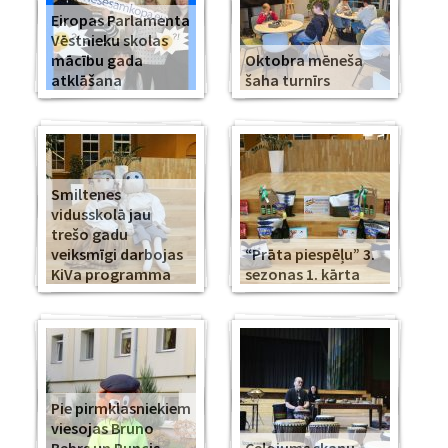
Eiropas Parlamenta
Vēstnieku skolas
mācību gada
Oktobra mēneša
atklāšana
šaha turnīrs
Smiltenes
vidusskolā jau
trešo gadu
veiksmīgi darbojas
“Prāta piespēļu” 3.
KiVa programma
sezonas 1. kārta
Pie pirmklasniekiem
viesojas Bruno