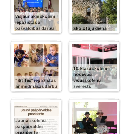
Visjaunākie skolēni
iepazīstas ar
pašvaldības darbu
Skolotāju dienā
10. klašu skolēni
nodevuši
"Bitītes" iepazīstas
vidusskolēnu
ar medmāsas darbu
zvērestu
Jaunā skolēnu
pašpārvaldes
prezidente -