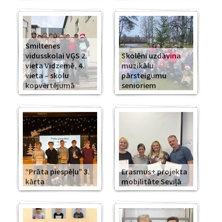
Smiltenes
vidusskolai VĢS 2.
Skolēni uzdāvina
vieta Vidzemē, 4.
muzikālu
vieta – skolu
pārsteigumu
kopvērtējumā
senioriem
“Prāta piespēļu” 3.
Erasmus+ projekta
kārta
mobilitāte Seviļā