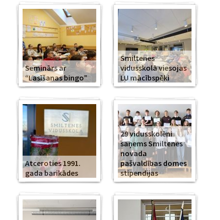
Smiltenes
Seminārs ar
vidusskolā viesojas
“Lasīšanas bingo”
LU mācībspēki
29 vidusskolēni
saņems Smiltenes
novada
Atceroties 1991.
pašvaldības domes
gada barikādes
stipendijas