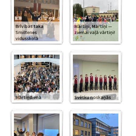
Brīvības taka
Mārtiņi, Mārtiņi —
Smiltenes
ziemai vaļā vārtiņi!
vidusskolā
Mārtiņdienā
Svētku noskaņās