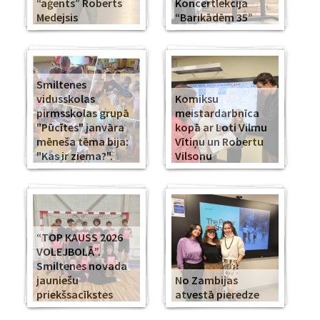
“aģents” Roberts
Koncertlekcija
Medejsis
“Barikādēm 35”
Smiltenes
vidusskolas
Komiksu
pirmsskolas grupā
meistardarbnīca
"Pūcītes" janvāra
kopā ar Loti Vilmu
mēneša tēma bija:
Vītiņu un Robertu
"Kas ir ziema?".
Vilsonu
“TOP KAUSS 2026
VOLEJBOLĀ”.
Smiltenes novada
jauniešu
No Zambijas
priekšsacīkstes
atvestā pieredze