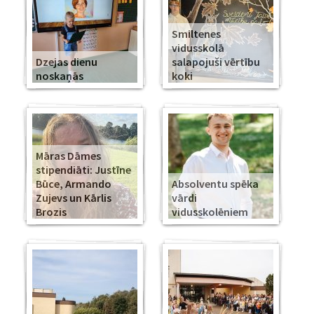
Smiltenes
vidusskolā
Dzejas dienu
salapojuši vērtību
noskaņās
koki
Māras Dāmes
stipendiāti: Justīne
Būce, Armando
Absolventu spēka
Zujevs un Kārlis
vārdi
Brozis
vidusskolēniem