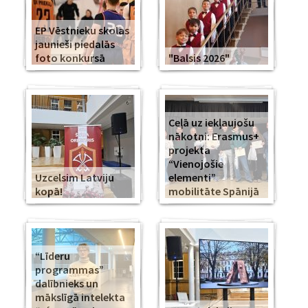
EP Vēstnieku skolas
jaunieši piedalās
foto konkursā
"Balsis 2026"
Ceļā uz iekļaujošu
nākotni: Erasmus+
projekta
“Vienojošie
Uzcelsim Latviju
elementi”
kopā!
mobilitāte Spānijā
“Līderu
programmas”
dalībnieks un
mākslīgā intelekta