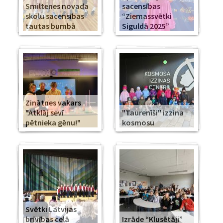
Smiltenes novada
sacensības
skolu sacensības
“Ziemassvētki
tautas bumbā
Siguldā 2025”
Zinātnes vakars
"Atklāj sevī
"Taurenīši" izzina
pētnieka gēnu!"
kosmosu
Svētki Latvijas
brīvības ceļā
Izrāde “Klusētāji”