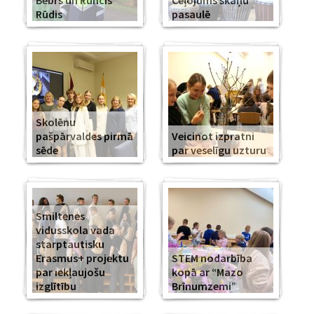
Bebrs un Runcis
Ceļojums skaņu
Rūdis
pasaulē
Skolēnu
pašpārvaldes pirmā
Veicinot izpratni
sēde
par veselīgu uzturu
Smiltenes
vidusskola vada
starptautisku
Erasmus+ projektu
STEM nodarbība
par iekļaujošu
kopā ar “Mazo
izglītību
Brīnumzemi”