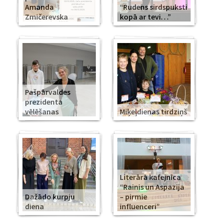
Amanda
“Rudens sirdspuksti
Zmičerevska
kopā ar tevi…”
Pašpārvaldes
prezidenta
vēlēšanas
Miķeļdienas tirdziņš
Literārā kafejnīca
“Rainis un Aspazija
Dažādo kurpju
– pirmie
diena
influenceri”