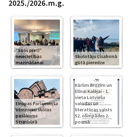
2025./2026.m.g.
“Solis pretī”
neiecietības
Skolotāju Lisabonā
mazināšanai
gūtā pieredze
Kārlim Brozim un
Elīnai Kalējai - 1.
vieta Latviešu
Eiropas Parlamenta
valodas un
Vēstnieku skolas
literatūras valsts
pasākums
52. olimpādes 2.
Strasbūrā
posmā