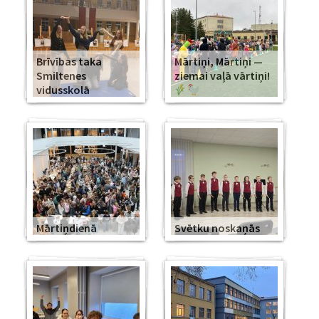
Brīvības taka
Mārtiņi, Mārtiņi —
Smiltenes
ziemai vaļā vārtiņi!
vidusskolā
Mārtiņdienā
Svētku noskaņās