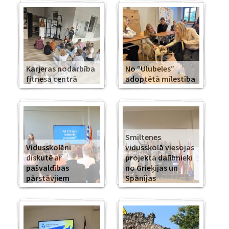
Karjeras nodarbība
No “Ulubeles”
fitnesa centrā
adoptētā mīlestība
Smiltenes
Vidusskolēni
vidusskolā viesojas
diskutē ar
projekta dalībnieki
pašvaldības
no Grieķijas un
pārstāvjiem
Spānijas