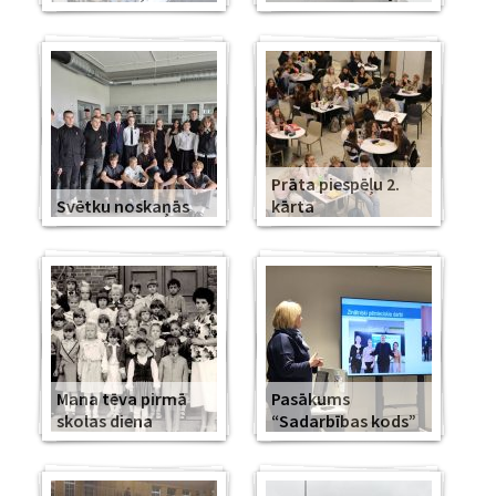
Prāta piespēļu 2.
Svētku noskaņās
kārta
Mana tēva pirmā
Pasākums
skolas diena
“Sadarbības kods”