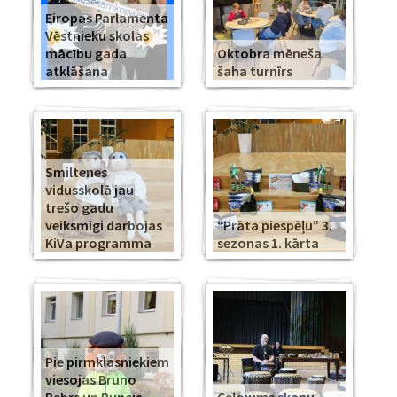
Eiropas Parlamenta
Vēstnieku skolas
mācību gada
Oktobra mēneša
atklāšana
šaha turnīrs
Smiltenes
vidusskolā jau
trešo gadu
veiksmīgi darbojas
“Prāta piespēļu” 3.
KiVa programma
sezonas 1. kārta
Pie pirmklasniekiem
viesojas Bruno