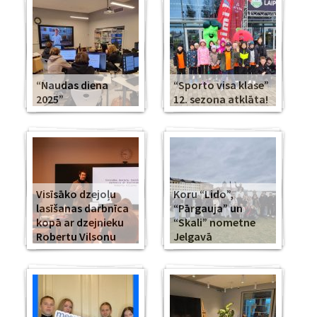
“Naudas diena
“Sporto visa klase”
2025”
12. sezona atklāta!
Visīsāko dzejoļu
Koru “Lido”,
lasīšanas darbnīca
“Pārgauja” un
kopā ar dzejnieku
“Skali” nometne
Robertu Vilsonu
Jelgavā