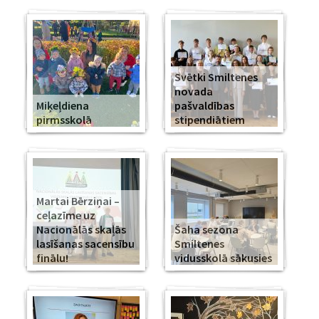
Svētki Smiltenes
novada
Miķeļdiena
pašvaldības
pirmsskolā
stipendiātiem
Martai Bērziņai –
ceļazīme uz
Nacionālās skaļās
Šaha sezona
lasīšanas sacensību
Smiltenes
finālu!
vidusskolā sākusies