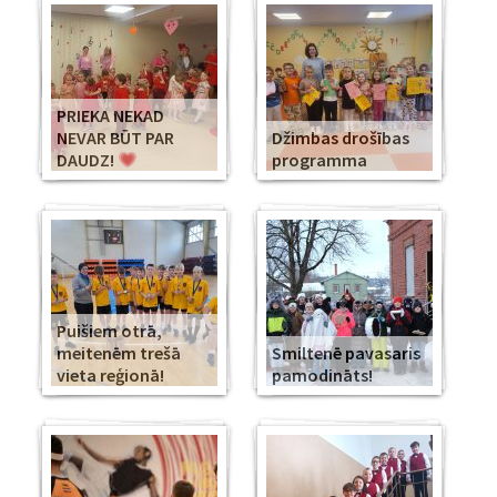
PRIEKA NEKAD
NEVAR BŪT PAR
Džimbas drošības
DAUDZ!
programma
Puišiem otrā,
meitenēm trešā
Smiltenē pavasaris
vieta reģionā!
pamodināts!