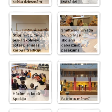
spēka dziesmām
izstrādei
Smiltenes novada
Stiprinot 2. Cēsu
5.un 6. klašu
pulka Skolnieku
skolēnu
rotas piemiņas
dabaszinību
karoga tradīciju
pasākums
Mācāmies kopā
Spokiju
Patriotu mēnesī