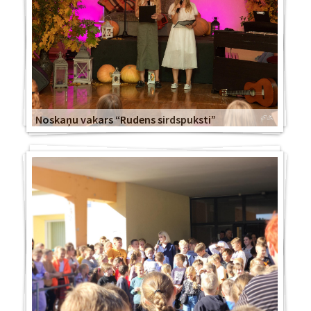
Noskaņu vakars “Rudens sirdspuksti”