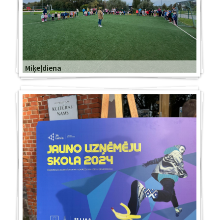
Miķeļdiena