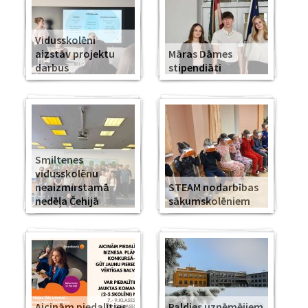
Vidusskolēni
aizstāv projektu
Māras Dāmes
darbus
stipendiāti
Smiltenes
vidusskolēnu
neaizmirstamā
STEAM nodarbības
nedēļa Čehijā
sākumskolēniem
Aicinām piedalīties
Paldies uzņēmējiem