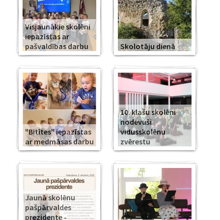
Visjaunākie skolēni
iepazīstas ar
pašvaldības darbu
Skolotāju dienā
10. klašu skolēni
nodevuši
"Bitītes" iepazīstas
vidusskolēnu
ar medmāsas darbu
zvērestu
Jaunā skolēnu
pašpārvaldes
prezidente -