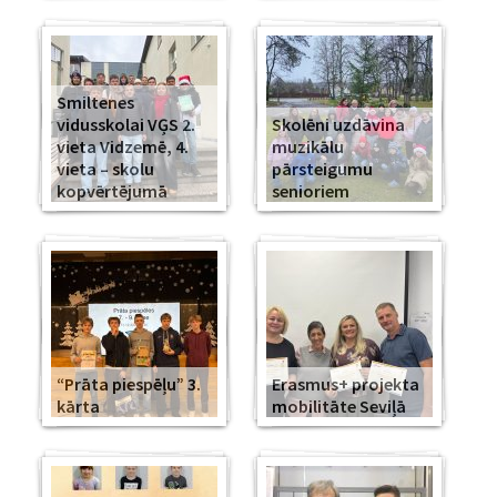
Smiltenes
vidusskolai VĢS 2.
Skolēni uzdāvina
vieta Vidzemē, 4.
muzikālu
vieta – skolu
pārsteigumu
kopvērtējumā
senioriem
“Prāta piespēļu” 3.
Erasmus+ projekta
kārta
mobilitāte Seviļā