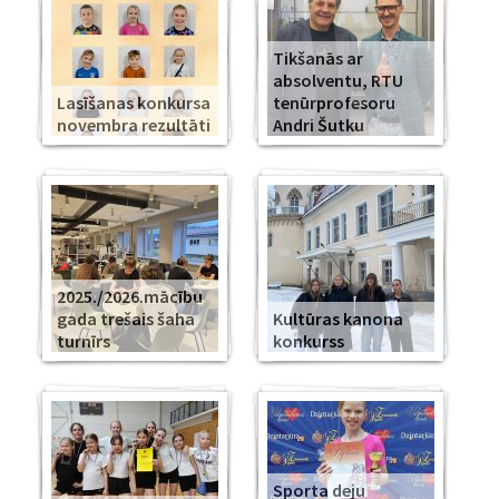
Tikšanās ar
absolventu, RTU
Lasīšanas konkursa
tenūrprofesoru
novembra rezultāti
Andri Šutku
2025./2026.mācību
gada trešais šaha
Kultūras kanona
turnīrs
konkurss
Sporta deju