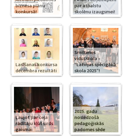
biznesa plānu
par atbalstu
konkursā!
skolēnu izaugsmei!
Smiltenes
vidusskola –
Lasīšanas konkursa
“Latvijas spēcīgākā
decembra rezultāti
skola 2025”!
2025. gadu
Ļaujot par ceļa
noslēdzošā
rādītāju kļūt sirds
pedagoģiskās
gaismai
padomes sēde