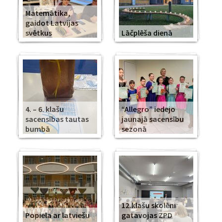
Matemātika,
gaidot Latvijas
svētkus
Lāčplēša dienā
4. – 6. klašu
“Allegro” iedejo
sacensības tautas
jaunajā sacensību
bumbā
sezonā
12.klašu skolēni
Popiela ar latviešu
gatavojas ZPD