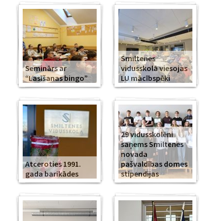
Smiltenes
Seminārs ar
vidusskolā viesojas
“Lasīšanas bingo”
LU mācībspēki
29 vidusskolēni
saņems Smiltenes
novada
Atceroties 1991.
pašvaldības domes
gada barikādes
stipendijas