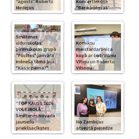
“aģents” Roberts
Koncertlekcija
Medejsis
“Barikādēm 35”
Smiltenes
vidusskolas
Komiksu
pirmsskolas grupā
meistardarbnīca
"Pūcītes" janvāra
kopā ar Loti Vilmu
mēneša tēma bija:
Vītiņu un Robertu
"Kas ir ziema?".
Vilsonu
“TOP KAUSS 2026
VOLEJBOLĀ”.
Smiltenes novada
jauniešu
No Zambijas
priekšsacīkstes
atvestā pieredze