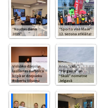
“Naudas diena
“Sporto visa klase”
2025”
12. sezona atklāta!
Visīsāko dzejoļu
Koru “Lido”,
lasīšanas darbnīca
“Pārgauja” un
kopā ar dzejnieku
“Skali” nometne
Robertu Vilsonu
Jelgavā