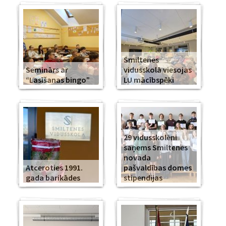
Smiltenes
Seminārs ar
vidusskolā viesojas
“Lasīšanas bingo”
LU mācībspēki
29 vidusskolēni
saņems Smiltenes
novada
Atceroties 1991.
pašvaldības domes
gada barikādes
stipendijas