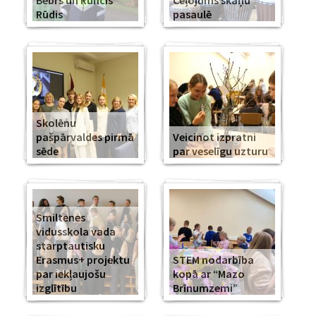
Bebrs un Runcis
Ceļojums skaņu
Rūdis
pasaulē
Skolēnu
pašpārvaldes pirmā
Veicinot izpratni
sēde
par veselīgu uzturu
Smiltenes
vidusskola vada
starptautisku
Erasmus+ projektu
STEM nodarbība
par iekļaujošu
kopā ar “Mazo
izglītību
Brīnumzemi”