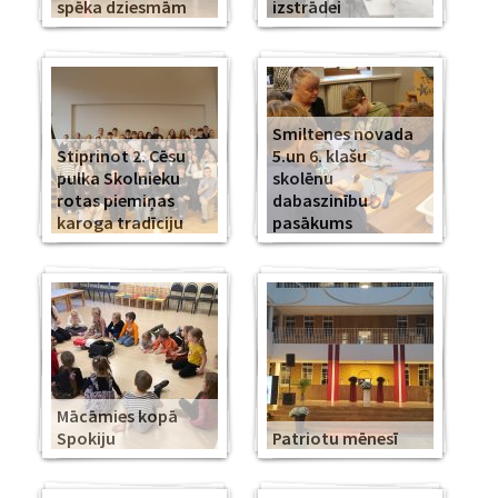
spēka dziesmām
izstrādei
Smiltenes novada
Stiprinot 2. Cēsu
5.un 6. klašu
pulka Skolnieku
skolēnu
rotas piemiņas
dabaszinību
karoga tradīciju
pasākums
Mācāmies kopā
Spokiju
Patriotu mēnesī