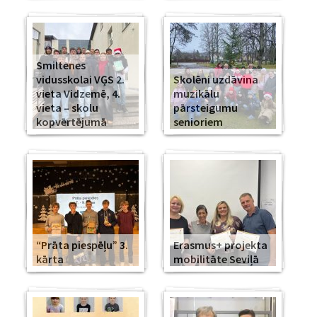
Smiltenes
vidusskolai VĢS 2.
Skolēni uzdāvina
vieta Vidzemē, 4.
muzikālu
vieta – skolu
pārsteigumu
kopvērtējumā
senioriem
“Prāta piespēļu” 3.
Erasmus+ projekta
kārta
mobilitāte Seviļā