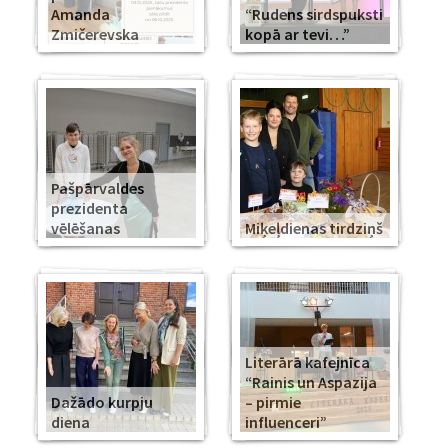
Amanda
“Rudens sirdspuksti
Zmičerevska
kopā ar tevi…”
Pašpārvaldes
prezidenta
vēlēšanas
Miķeļdienas tirdziņš
Literārā kafejnīca
“Rainis un Aspazija
Dažādo kurpju
– pirmie
diena
influenceri”