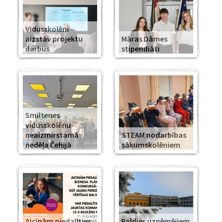
Vidusskolēni
aizstāv projektu
Māras Dāmes
darbus
stipendiāti
Smiltenes
vidusskolēnu
neaizmirstamā
STEAM nodarbības
nedēļa Čehijā
sākumskolēniem
Aicinām piedalīties
Paldies uzņēmējiem