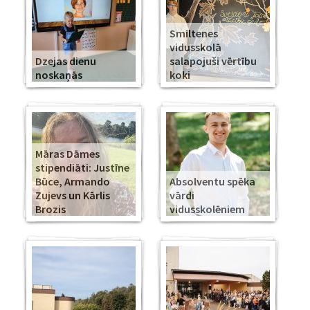
Smiltenes
vidusskolā
Dzejas dienu
salapojuši vērtību
noskaņās
koki
Māras Dāmes
stipendiāti: Justīne
Būce, Armando
Absolventu spēka
Zujevs un Kārlis
vārdi
Brozis
vidusskolēniem