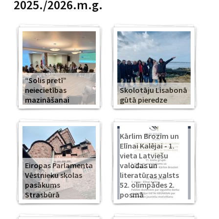
2025./2026.m.g.
“Solis pretī”
neiecietības
Skolotāju Lisabonā
mazināšanai
gūtā pieredze
Kārlim Brozim un
Elīnai Kalējai - 1.
vieta Latviešu
Eiropas Parlamenta
valodas un
Vēstnieku skolas
literatūras valsts
pasākums
52. olimpādes 2.
Strasbūrā
posmā