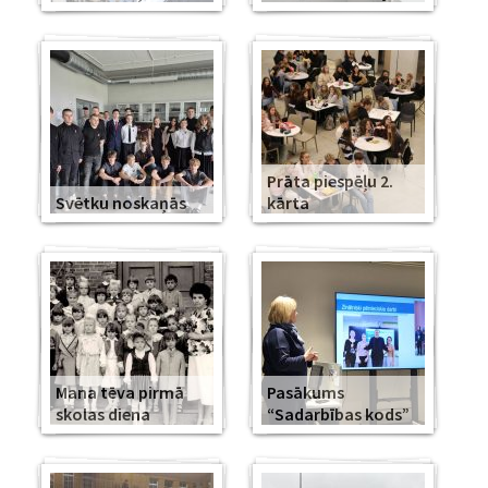
Prāta piespēļu 2.
Svētku noskaņās
kārta
Mana tēva pirmā
Pasākums
skolas diena
“Sadarbības kods”