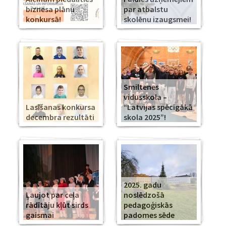
biznesa plānu
par atbalstu
konkursā!
skolēnu izaugsmei!
Smiltenes
vidusskola –
Lasīšanas konkursa
“Latvijas spēcīgākā
decembra rezultāti
skola 2025”!
2025. gadu
Ļaujot par ceļa
noslēdzošā
rādītāju kļūt sirds
pedagoģiskās
gaismai
padomes sēde