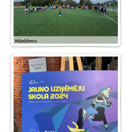
Miķeļdiena