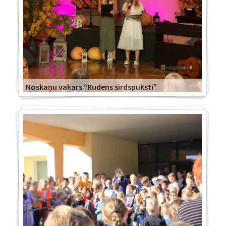
Noskaņu vakars “Rudens sirdspuksti”