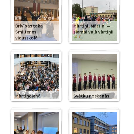
Brīvības taka
Mārtiņi, Mārtiņi —
Smiltenes
ziemai vaļā vārtiņi!
vidusskolā
Mārtiņdienā
Svētku noskaņās