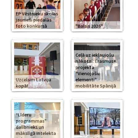
EP Vēstnieku skolas
jaunieši piedalās
foto konkursā
"Balsis 2026"
Ceļā uz iekļaujošu
nākotni: Erasmus+
projekta
“Vienojošie
Uzcelsim Latviju
elementi”
kopā!
mobilitāte Spānijā
“Līderu
programmas”
dalībnieks un
mākslīgā intelekta