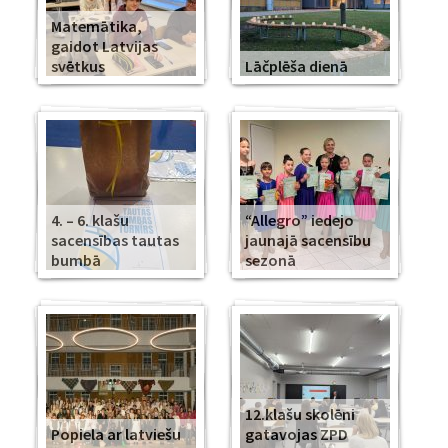
Matemātika,
gaidot Latvijas
svētkus
Lāčplēša dienā
4. – 6. klašu
“Allegro” iedejo
sacensības tautas
jaunajā sacensību
bumbā
sezonā
12.klašu skolēni
Popiela ar latviešu
gatavojas ZPD