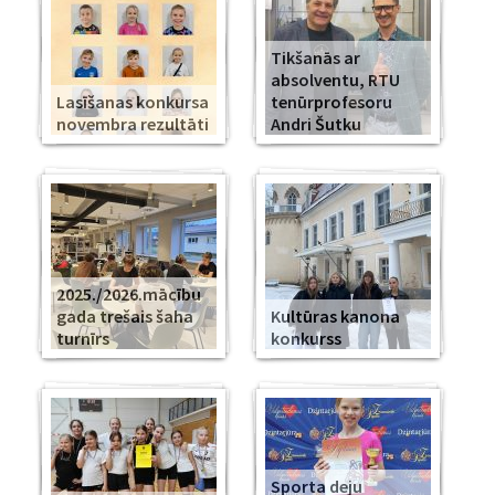
Tikšanās ar
absolventu, RTU
Lasīšanas konkursa
tenūrprofesoru
novembra rezultāti
Andri Šutku
2025./2026.mācību
gada trešais šaha
Kultūras kanona
turnīrs
konkurss
Sporta deju