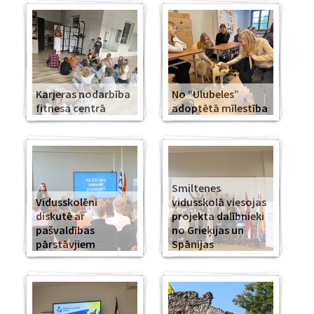
Karjeras nodarbība
No “Ulubeles”
fitnesa centrā
adoptētā mīlestība
Smiltenes
Vidusskolēni
vidusskolā viesojas
diskutē ar
projekta dalībnieki
pašvaldības
no Grieķijas un
pārstāvjiem
Spānijas