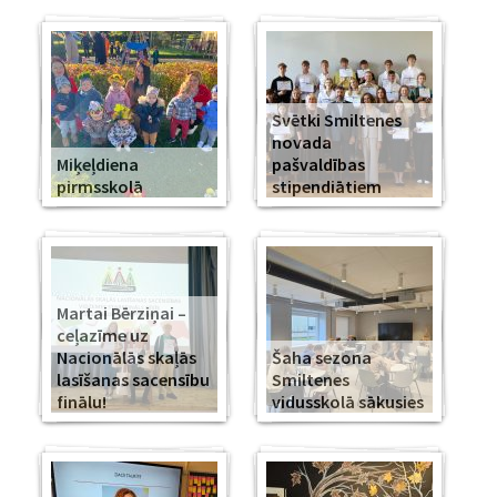
Svētki Smiltenes
novada
Miķeļdiena
pašvaldības
pirmsskolā
stipendiātiem
Martai Bērziņai –
ceļazīme uz
Nacionālās skaļās
Šaha sezona
lasīšanas sacensību
Smiltenes
finālu!
vidusskolā sākusies