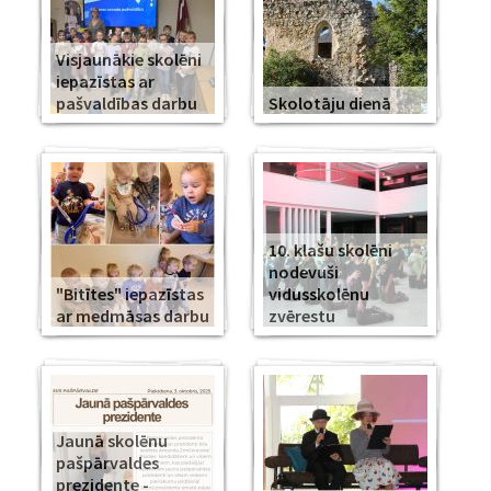
Visjaunākie skolēni
iepazīstas ar
pašvaldības darbu
Skolotāju dienā
10. klašu skolēni
nodevuši
"Bitītes" iepazīstas
vidusskolēnu
ar medmāsas darbu
zvērestu
Jaunā skolēnu
pašpārvaldes
prezidente -