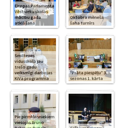
Eiropas Parlamenta
Vēstnieku skolas
mācību gada
Oktobra mēneša
atklāšana
šaha turnīrs
Smiltenes
vidusskolā jau
trešo gadu
veiksmīgi darbojas
“Prāta piespēļu” 3.
KiVa programma
sezonas 1. kārta
Pie pirmklasniekiem
viesojas Bruno