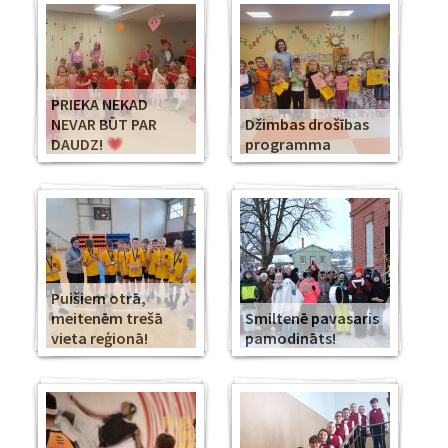
PRIEKA NEKAD
NEVAR BŪT PAR
Džimbas drošības
DAUDZ!
programma
Puišiem otrā,
meitenēm trešā
Smiltenē pavasaris
vieta reģionā!
pamodināts!