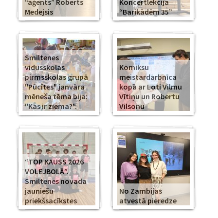
“aģents” Roberts
Koncertlekcija
Medejsis
“Barikādēm 35”
Smiltenes
vidusskolas
Komiksu
pirmsskolas grupā
meistardarbnīca
"Pūcītes" janvāra
kopā ar Loti Vilmu
mēneša tēma bija:
Vītiņu un Robertu
"Kas ir ziema?".
Vilsonu
“TOP KAUSS 2026
VOLEJBOLĀ”.
Smiltenes novada
jauniešu
No Zambijas
priekšsacīkstes
atvestā pieredze