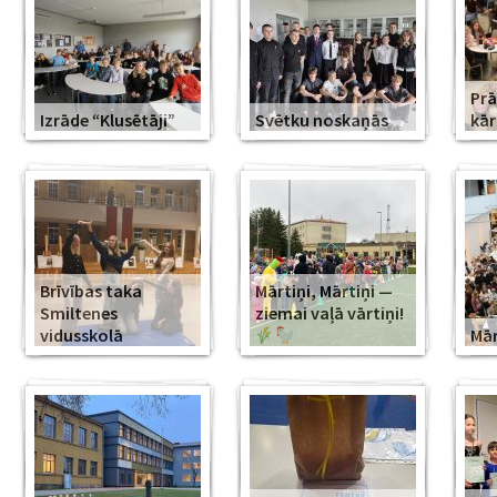
Prā
Izrāde “Klusētāji”
Svētku noskaņās
kār
Brīvības taka
Mārtiņi, Mārtiņi —
Smiltenes
ziemai vaļā vārtiņi!
vidusskolā
Mār