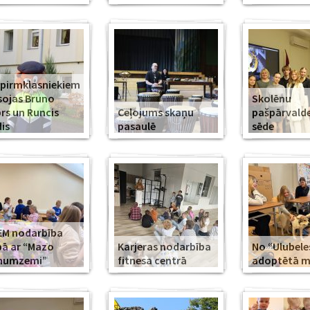
 pirmklasniekiem
sojas Bruno
Skolēnu
rs un Runcis
Ceļojums skaņu
pašpārvald
is
pasaulē
sēde
EM nodarbība
ā ar “Mazo
Karjeras nodarbība
No “Ulubele
īnumzemi”
fitnesa centrā
adoptētā mī