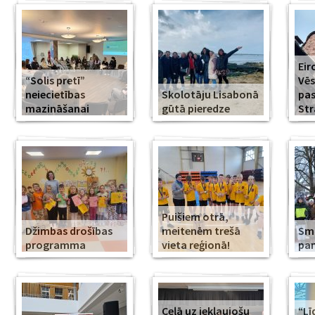
Eir
“Solis pretī”
Vēs
neiecietības
Skolotāju Lisabonā
pa
mazināšanai
gūtā pieredze
Str
Puišiem otrā,
Džimbas drošības
meitenēm trešā
Smi
programma
vieta reģionā!
pa
Ceļā uz iekļaujošu
“Lī