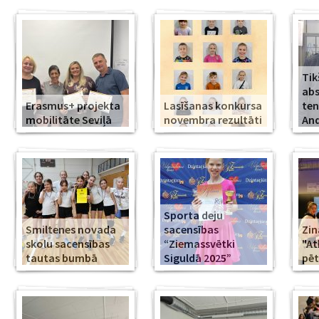
Tik
abs
Erasmus+ projekta
Lasīšanas konkursa
ten
mobilitāte Seviļā
novembra rezultāti
And
Sporta deju
Smiltenes novada
sacensības
Zin
skolu sacensības
“Ziemassvētki
"At
tautas bumbā
Siguldā 2025”
pēt