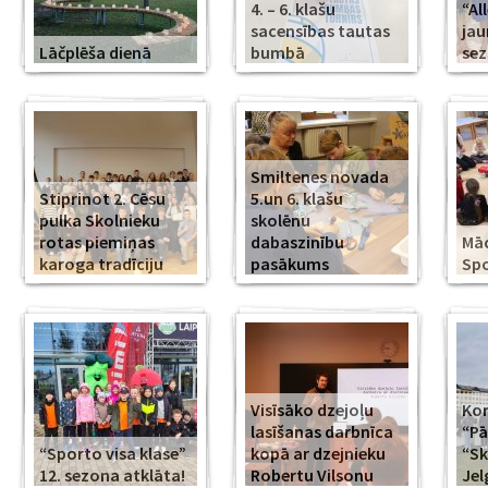
4. – 6. klašu
“Al
sacensības tautas
jau
Lāčplēša dienā
bumbā
se
Smiltenes novada
Stiprinot 2. Cēsu
5.un 6. klašu
pulka Skolnieku
skolēnu
rotas piemiņas
dabaszinību
Mā
karoga tradīciju
pasākums
Spo
Visīsāko dzejoļu
Kor
lasīšanas darbnīca
“Pā
“Sporto visa klase”
kopā ar dzejnieku
“Sk
12. sezona atklāta!
Robertu Vilsonu
Jel