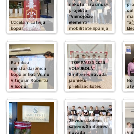
nākotni: Erasmus+
pr
projekta
dal
“Vienojošie
māk
Uzcelsim Latviju
elementi”
“aģ
kopā!
mobilitāte Spānijā
Med
Komiksu
“TOP KAUSS 2026
meistardarbnīca
VOLEJBOLĀ”.
kopā ar Loti Vilmu
Smiltenes novada
Vītiņu un Robertu
jauniešu
No 
Vilsonu
priekšsacīkstes
atv
29 vidusskolēni
saņems Smiltenes
novada
Vid