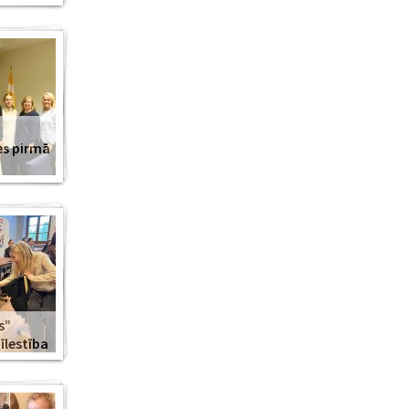
es pirmā
s”
lestība