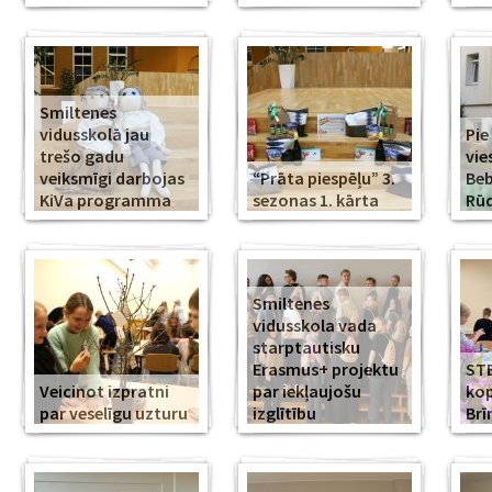
Smiltenes
vidusskolā jau
Pie
trešo gadu
vie
veiksmīgi darbojas
“Prāta piespēļu” 3.
Beb
KiVa programma
sezonas 1. kārta
Rūd
Smiltenes
vidusskola vada
starptautisku
Erasmus+ projektu
ST
Veicinot izpratni
par iekļaujošu
kop
par veselīgu uzturu
izglītību
Br