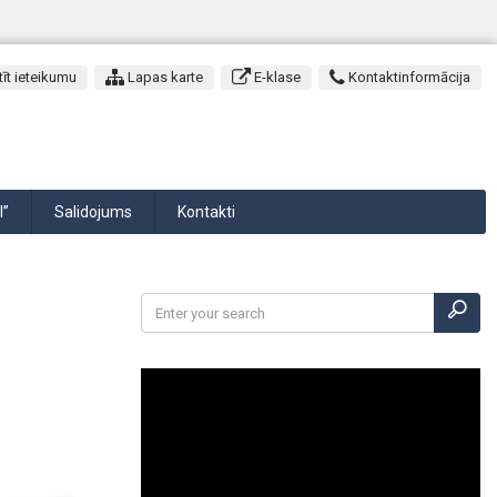
īt ieteikumu
Lapas karte
E-klase
Kontaktinformācija
I”
Salidojums
Kontakti