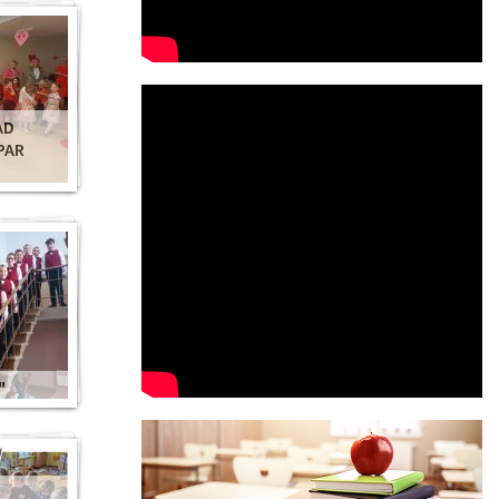
AD
PAR
"