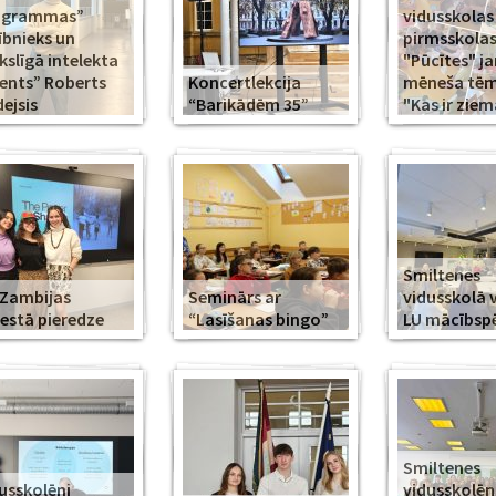
ogrammas”
vidusskolas
ībnieks un
pirmsskola
slīgā intelekta
"Pūcītes" j
ents” Roberts
Koncertlekcija
mēneša tēma
ejsis
“Barikādēm 35”
"Kas ir ziem
Smiltenes
Zambijas
Seminārs ar
vidusskolā 
estā pieredze
“Lasīšanas bingo”
LU mācībsp
Smiltenes
usskolēni
vidusskolē