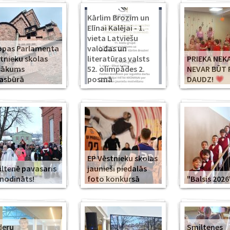
Kārlim Brozim un
Elīnai Kalējai - 1.
vieta Latviešu
opas Parlamenta
valodas un
tnieku skolas
literatūras valsts
PRIEKA NEK
sākums
52. olimpādes 2.
NEVAR BŪT 
asbūrā
posmā
DAUDZ!
EP Vēstnieku skolas
ltenē pavasaris
jaunieši piedalās
modināts!
foto konkursā
"Balsis 2026
deru
Smiltenes