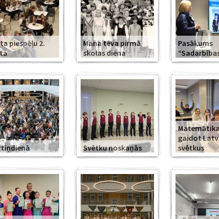
ta piespēļu 2.
Mana tēva pirmā
Pasākums
ta
skolas diena
“Sadarbība
Matemātika
gaidot Latv
tiņdienā
Svētku noskaņās
svētkus