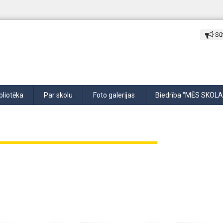
Sūt
bliotēka
Par skolu
Foto galerijas
Biedrība “MĒS SKOLA