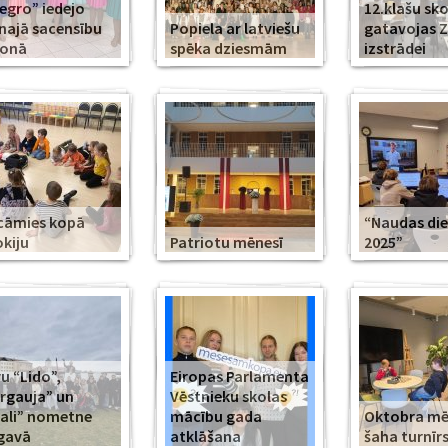
legro” iedejo
12.klašu sko
najā sacensību
Popiela ar latviešu
gatavojas 
zonā
spēka dziesmām
izstrādei
cāmies kopā
“Naudas di
kiju
Patriotu mēnesī
2025”
u “Lido”,
Eiropas Parlamenta
rgauja” un
Vēstnieku skolas
ali” nometne
mācību gada
Oktobra m
gavā
atklāšana
šaha turnīr