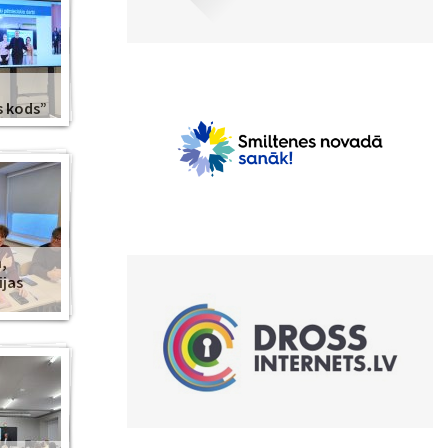
s kods”
,
ijas