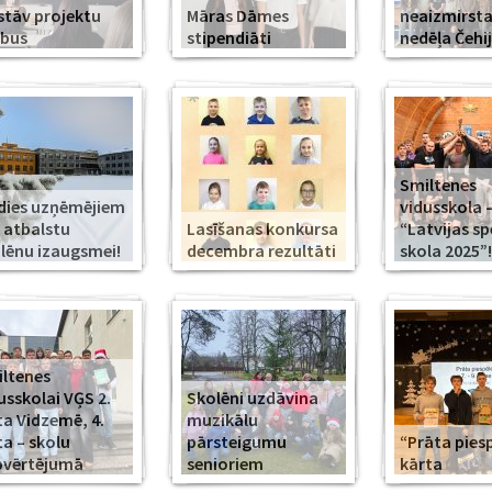
stāv projektu
Māras Dāmes
neaizmirst
rbus
stipendiāti
nedēļa Čehi
Smiltenes
dies uzņēmējiem
vidusskola 
 atbalstu
Lasīšanas konkursa
“Latvijas s
lēnu izaugsmei!
decembra rezultāti
skola 2025”!
ltenes
usskolai VĢS 2.
Skolēni uzdāvina
ta Vidzemē, 4.
muzikālu
ta – skolu
pārsteigumu
“Prāta piesp
pvērtējumā
senioriem
kārta