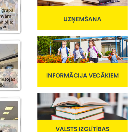
s grupā
anvāra
 bija:
a?".
viesojas
ēki
nu