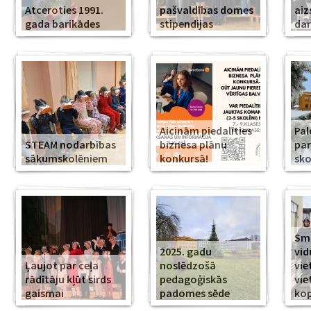
Atceroties 1991.
pašvaldības domes
aiz
gada barikādes
stipendijas
da
Aicinām piedalīties
Pal
STEAM nodarbības
biznesa plānu
par
sākumskolēniem
konkursā!
sko
Smi
2025. gadu
vid
Ļaujot par ceļa
noslēdzošā
vie
rādītāju kļūt sirds
pedagoģiskās
vie
gaismai
padomes sēde
ko