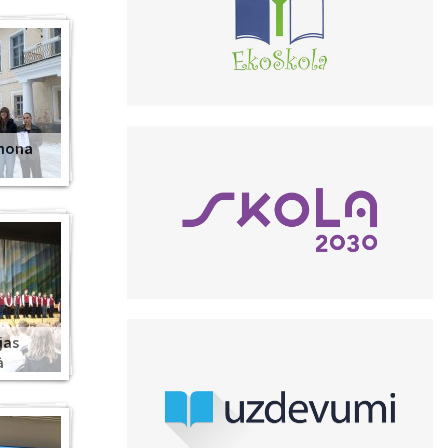
anona
jas
ā