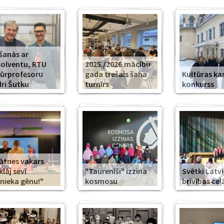
šanās ar
olventu, RTU
2025./2026.mācību
ūrprofesoru
gada trešais šaha
Kultūras k
ri Šutku
turnīrs
konkurss
ātnes vakars
klāj sevī
"Taurenīši" izzina
Svētki Latvi
nieka gēnu!"
kosmosu
brīvības ceļ