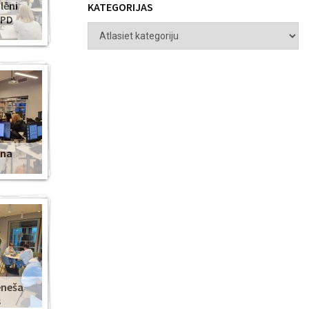
lēni
KATEGORIJAS
ZPD
ena
ēneša
s