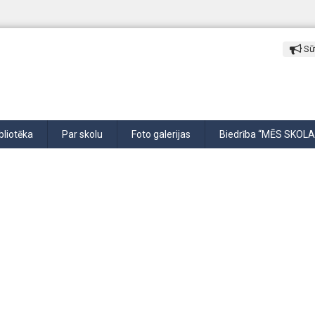
Sūt
bliotēka
Par skolu
Foto galerijas
Biedrība “MĒS SKOLA