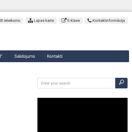
īt ieteikumu
Lapas karte
E-klase
Kontaktinformācija
I”
Salidojums
Kontakti