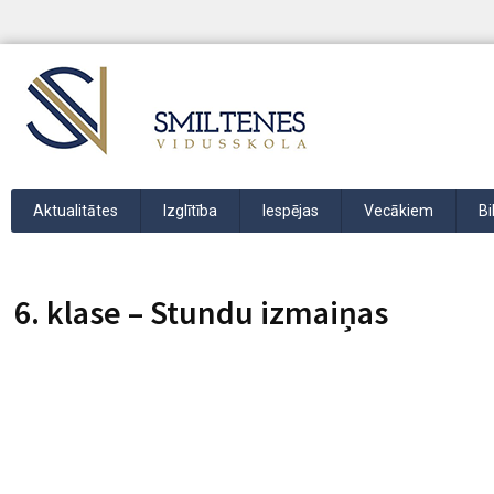
Aktualitātes
Izglītība
Iespējas
Vecākiem
Bi
6. klase – Stundu izmaiņas