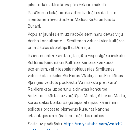
pilsoniskās aktivitātes pārvēršanu mākslā.
Pasākuma laikā notika arī individuālais darbs ar
mentoriem Ievu Stašeni, Matīsu Kažu un Kristu
Burāni.
Kopā ar jauniešiem uz radošo semināru devās viņu
darba konsultante – Smiltenes vidusskolas kultūras
un mākslas skolotāja Ilva Dūmiņa.
Ikvienam interesentam, lai gūtu vispusīgāku ieskatu
Kultūras Kanonā un Kultūras kanona konkursā
skolēniem, vēl ir iespēja noklausīties Smiltenes
vidusskolas skolnieču Noras Vīvuliņas un Kristiānas
Kļaviņas veidoto podkāstu “Ar mākslu pret karu”.
Raidierakstā uz sarunu aicinātas konkursa
Vidzemes kārtas uzvarētājas Monta, Alise un Marta,
kuras dalās konkursā gūtajās atziņās, kā arī min
spilgtus protesta piemērus Kultūras kanonā
iekļautajos un mūsdienu mākslas darbos.
Saite uz podkāstu:
https://m.youtube.com/watch?