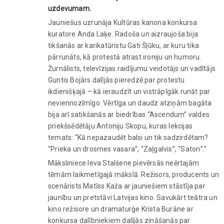
uzdevumam.
Jauniešus uzrunāja Kultūras kanona konkursa
kuratore Anda Laķe. Radoša un aizraujoša bija
tikšanās ar karikatūristu Gati Šļūku, ar kuru tika
pārrunāts, kā protestā atrast ironiju un humoru.
Žurnālists, televīzijas raidījumu veidotājs un vadītājs
Guntis Bojārs dalījās pieredzē par protestu
ikdienišķajā – kā ieraudzīt un vistrāpīgāk runāt par
neviennozīmīgo. Vērtīga un daudz atziņām bagāta
bija arī satikšanās ar biedrības “Ascendum” valdes
priekšsēdētāju Antoniju Skopu, kuras lekcijas
temats: “Kā nepazaudēt balsi un tik sadzirdētam?
“Prieka un drosmes vasara”, “Zaļgalvis”, “Satori”.”
Māksliniece Ieva Stalšene pievērsās neērtajām
tēmām laikmetīgajā mākslā. Režisors, producents un
scenārists Matīss Kaža ar jauniešiem stāstīja par
jaunību un pretstāvi Latvijas kino. Savukārt teātra un
kino režisore un dramaturģe Krista Burāne ar
konkursa dalībniekiem dalījās zināšanās par