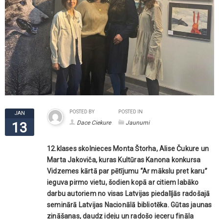
POSTED BY
POSTED IN
JAN
Dace Ciekure
Jaunumi
13
12.klases skolnieces Monta Štorha, Alise Čukure un
Marta Jakoviča, kuras Kultūras Kanona konkursa
Vidzemes kārtā par pētījumu “Ar mākslu pret karu”
ieguva pirmo vietu, šodien kopā ar citiem labāko
darbu autoriem no visas Latvijas piedalījās radošajā
seminārā Latvijas Nacionālā bibliotēka. Gūtas jaunas
zināšanas, daudz ideju un radošo ieceru fināla