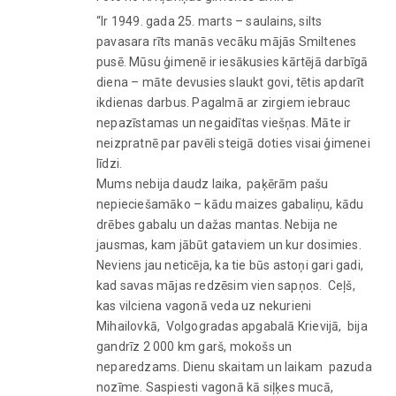
“Ir 1949. gada 25. marts – saulains, silts
pavasara rīts manās vecāku mājās Smiltenes
pusē. Mūsu ģimenē ir iesākusies kārtējā darbīgā
diena – māte devusies slaukt govi, tētis apdarīt
ikdienas darbus. Pagalmā ar zirgiem iebrauc
nepazīstamas un negaidītas viešņas. Māte ir
neizpratnē par pavēli steigā doties visai ģimenei
līdzi.
Mums nebija daudz laika, paķērām pašu
nepieciešamāko – kādu maizes gabaliņu, kādu
drēbes gabalu un dažas mantas. Nebija ne
jausmas, kam jābūt gataviem un kur dosimies.
Neviens jau neticēja, ka tie būs astoņi gari gadi,
kad savas mājas redzēsim vien sapņos. Ceļš,
kas vilciena vagonā veda uz nekurieni
Mihailovkā, Volgogradas apgabalā Krievijā, bija
gandrīz 2 000 km garš, mokošs un
neparedzams. Dienu skaitam un laikam pazuda
nozīme. Saspiesti vagonā kā siļķes mucā,