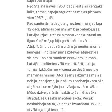
sapni par mājām.
Pēc Staļina nāves 1953. gadā iestājās cerīgāks
laiks, tomēr iespēja atgriezties mājās pienāca
vien 1957. gadā.
Kad saņēmām atļauju atgriezties, man jau bija
12 gadi, atmiņas par mājām bija pabalojušas,
Latvijas izjūtu uzturēja manu vecāku stāsti un
ilgas. Ceļš mājup bija garš, taču to vērts.
Atšķirībā no daudzām citām ģimenēm mums
laimējas – no izsūtījuma izdevās atgriezties
visiem – abiem maniem vecākiem un man.
Latvijā ieradāmies vēlā vakarā, ārā jau bija
tumšs. Izkāpām no vilciena un devāmies pie
mammas māsas. Atgriešanās dzimtas mājās
nebija iespējama, jo īpašumu padomju vara bija
atņēmusi un mājās jau dzīvoja sveši cilvēki.
Mūsu dzīve palēnām sakārtojās. Tētis sāka
strādāt, es uzsāku mācības skolā. Vecāki
noskaidroja arī to, kā notika izsūtīšana un kuri
cilvēki bija tajā iesaistīti.