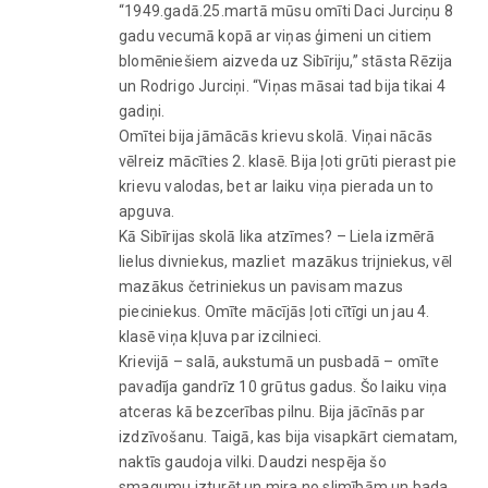
“1949.gadā.25.martā mūsu omīti Daci Jurciņu 8
gadu vecumā kopā ar viņas ģimeni un citiem
blomēniešiem aizveda uz Sibīriju,” stāsta Rēzija
un Rodrigo Jurciņi. “Viņas māsai tad bija tikai 4
gadiņi.
Omītei bija jāmācās krievu skolā. Viņai nācās
vēlreiz mācīties 2. klasē. Bija ļoti grūti pierast pie
krievu valodas, bet ar laiku viņa pierada un to
apguva.
Kā Sibīrijas skolā lika atzīmes? – Liela izmērā
lielus divniekus, mazliet mazākus trijniekus, vēl
mazākus četriniekus un pavisam mazus
pieciniekus. Omīte mācījās ļoti cītīgi un jau 4.
klasē viņa kļuva par izcilnieci.
Krievijā – salā, aukstumā un pusbadā – omīte
pavadīja gandrīz 10 grūtus gadus. Šo laiku viņa
atceras kā bezcerības pilnu. Bija jācīnās par
izdzīvošanu. Taigā, kas bija visapkārt ciematam,
naktīs gaudoja vilki. Daudzi nespēja šo
smagumu izturēt un mira no slimībām un bada.