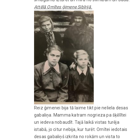
Attēlā Omītes ģimene Sibīrijā.
Reiz ģimenei bija tā laime tikt pie neliela desas
gabaliņa. Mamma katram nogrieza pa šķēlītei
un iedeva nobaudīt. Tajā laikā vistas turēja
istabā, jo citur nebija, kur turēt. Omītei iedotais
desas gabaliņš izkrita no rokām un vista to