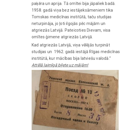
paķēra un aprija. Tā omītei bija jāpaliek badā.
1958. gadā viņa bez iestājeksāmeniem tika
Tomskas medicīnas institūtā, taču studijas
neturpināja, jo ļoti ilgojās pēc mājām un
atgriezās Latvijā. Pateicoties Dievam, visa
omītes ģimene atgriezās Latvijā.
Kad atgriezās Latvijā, viņa vēlējās turpināt
studijas un 1962. gadā iestājā Rīgas medicīnas
institūtā, kur mācības bija latviešu valodā.”
Attēlā laimīgā biļete uz mājām!