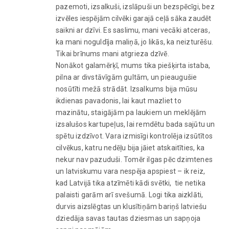
pazemoti, izsalkuši, izslāpuši un bezspēcīgi, bez
izvēles iespējām cilvēki garajā ceļā sāka zaudēt
saikni ar dzīvi. Es saslimu, mani vecāki atceras,
ka mani noguldīja maliņā, jo likās, ka neizturēšu.
Tikai brīnums mani atgrieza dzīvē.
Nonākot galamērķī, mums tika piešķirta istaba,
pilna ar divstāvīgām gultām, un pieaugušie
nosūtīti mežā strādāt. Izsalkums bija mūsu
ikdienas pavadonis, lai kaut mazliet to
mazinātu, staigājām pa laukiem un meklējām
izsalušos kartupeļus, lai remdētu bada sajūtu un
spētu izdzīvot. Vara izmisīgi kontrolēja izsūtītos
cilvēkus, katru nedēļu bija jāiet atskaitīties, ka
nekur nav pazuduši. Tomēr ilgas pēc dzimtenes
un latviskumu vara nespēja apspiest – ik reiz,
kad Latvijā tika atzīmēti kādi svētki, tie netika
palaisti garām arī svešumā. Logi tika aizklāti,
durvis aizslēgtas un klusītiņām bariņš latviešu
dziedāja savas tautas dziesmas un sapņoja