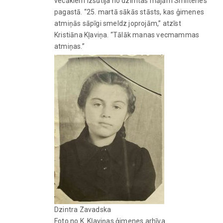
vecākiem izsūtīja no dzimtas mājām Smiltenes
pagastā. “25. martā sākās stāsts, kas ģimenes
atmiņās sāpīgi smeldz joprojām,” atzīst
Kristiāna Kļaviņa. “Tālāk manas vecmammas
atmiņas.”
Dzintra Zavadska
Foto no K. Kļaviņas ģimenes arhīva