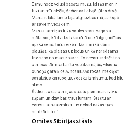
Esmu nodzīvojusi bagātu mūžu, līdzās man ir
tuvi un mīļi cilvēki, šodienas Latvijā jūtos droši.
Mana lielākā laime bija atgriezties mājas kopā
ar saviem vecākiem.
Manas atmiņas ir kā saules stars negaisa
mākoņos, kā dzirksts kamīnā un kā ilgi gaidītais
apskāviens, taču reizēm tās ir arī kā dūmi
plaušās, kā plaisas uz ledus un kā neredzams
trieciens no mugurpuses. Es nevaru izdzēst no
atmiņas 25. marta rītu vecāku mājās, vilciena
dunoņu garajā ceļā, nosalušās rokas, meklējot
sasalušus kartupeļus, vecāku izmisumu, kad biju
slima…
Šodien savas atmiņas stāstu piemiņai cilvēku
sāpēm un dzīvības trauslumam. Stāstu ar
cerību, lai neaizmirstu un nekad nekas tāds
neatkārtotos.”
Omītes Sibīrijas stāsts