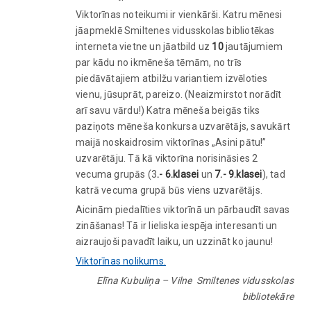
Viktorīnas noteikumi ir vienkārši. Katru mēnesi
jāapmeklē Smiltenes vidusskolas bibliotēkas
interneta vietne un jāatbild uz
10
jautājumiem
par kādu no ikmēneša tēmām, no trīs
piedāvātajiem atbilžu variantiem izvēloties
vienu, jūsuprāt, pareizo. (Neaizmirstot norādīt
arī savu vārdu!) Katra mēneša beigās tiks
paziņots mēneša konkursa uzvarētājs, savukārt
maijā noskaidrosim viktorīnas „Asini pātu!”
uzvarētāju. Tā kā viktorīna norisināsies 2
vecuma grupās (3
.- 6.klasei
un
7.- 9.klasei
), tad
katrā vecuma grupā būs viens uzvarētājs.
Aicinām piedalīties viktorīnā un pārbaudīt savas
zināšanas! Tā ir lieliska iespēja interesanti un
aizraujoši pavadīt laiku, un uzzināt ko jaunu!
Viktorīnas nolikums.
Elīna Kubuliņa – Vilne
Smiltenes vidusskolas
bibliotekāre