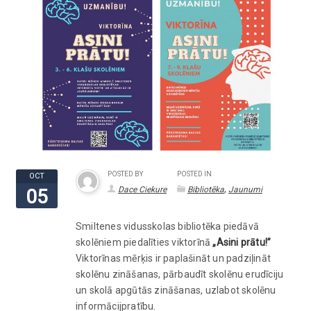
POSTED BY
POSTED IN
OCT
,
Dace Ciekure
Bibliotēka
Jaunumi
05
Smiltenes vidusskolas bibliotēka piedāvā
skolēniem piedalīties viktorīnā
„Asini prātu!”
Viktorīnas mērķis ir paplašināt un padziļināt
skolēnu zināšanas, pārbaudīt skolēnu erudīciju
un skolā apgūtās zināšanas, uzlabot skolēnu
informācijpratību.