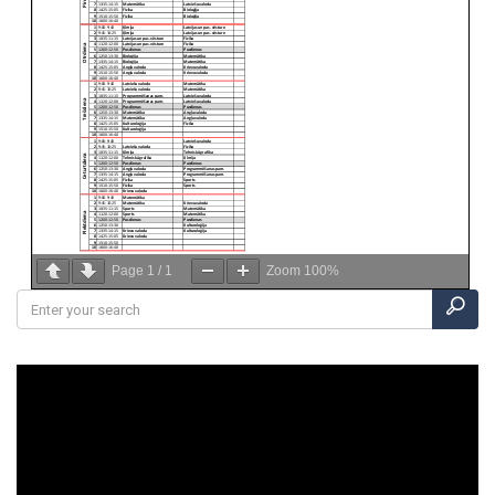
Page
1
/
1
Zoom
100%