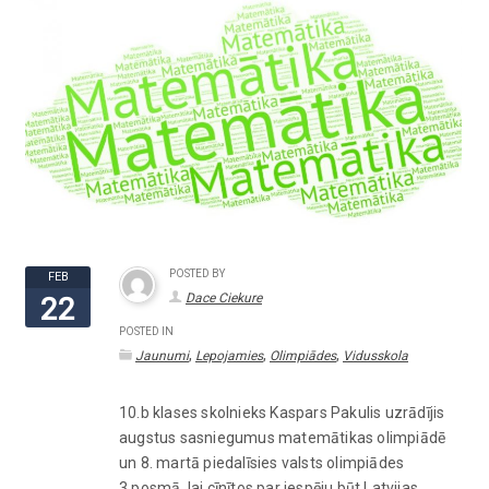
POSTED BY
FEB
Dace Ciekure
22
POSTED IN
,
,
,
Jaunumi
Lepojamies
Olimpiādes
Vidusskola
10.b klases skolnieks Kaspars Pakulis uzrādījis
augstus sasniegumus matemātikas olimpiādē
un 8. martā piedalīsies valsts olimpiādes
3.posmā, lai cīnītos par iespēju būt Latvijas