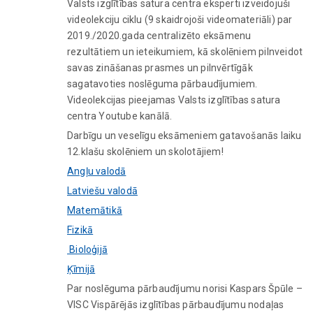
Valsts izglītības satura centra eksperti izveidojuši
videolekciju ciklu (9 skaidrojoši videomateriāli) par
2019./2020.gada centralizēto eksāmenu
rezultātiem un ieteikumiem, kā skolēniem pilnveidot
savas zināšanas prasmes un pilnvērtīgāk
sagatavoties noslēguma pārbaudījumiem.
Videolekcijas pieejamas Valsts izglītības satura
centra Youtube kanālā.
Darbīgu un veselīgu eksāmeniem gatavošanās laiku
12.klašu skolēniem un skolotājiem!
Angļu valodā
Latviešu valodā
Matemātikā
Fizikā
Bioloģijā
Ķīmijā
Par noslēguma pārbaudījumu norisi Kaspars Špūle –
VISC Vispārējās izglītības pārbaudījumu nodaļas