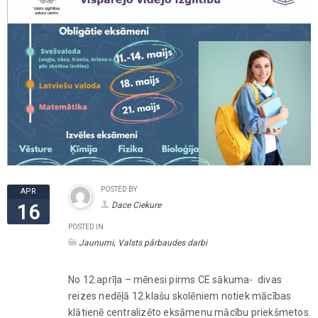
POSTED BY
APR
Dace Ciekure
16
POSTED IN
,
Jaunumi
Valsts pārbaudes darbi
No 12.aprīļa – mēnesi pirms CE sākuma- divas
reizes nedēļā 12.klašu skolēniem notiek mācības
klātienē centralizēto eksāmenu mācību priekšmetos.