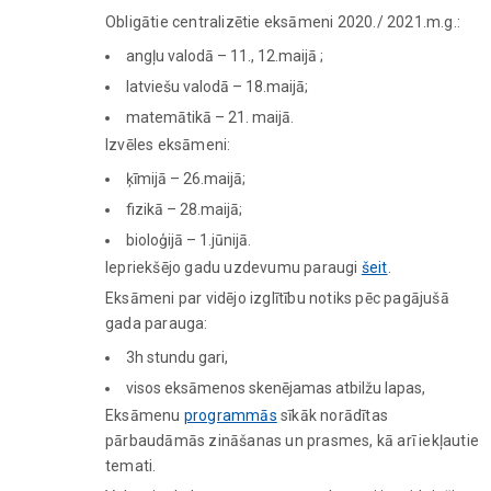
Obligātie centralizētie eksāmeni 2020./ 2021.m.g.:
angļu valodā – 11., 12.maijā ;
latviešu valodā – 18.maijā;
matemātikā – 21. maijā.
Izvēles eksāmeni:
ķīmijā – 26.maijā;
fizikā – 28.maijā;
bioloģijā – 1.jūnijā.
Iepriekšējo gadu uzdevumu paraugi
šeit
.
Eksāmeni par vidējo izglītību notiks pēc pagājušā
gada parauga:
3h stundu gari,
visos eksāmenos skenējamas atbilžu lapas,
Eksāmenu
programmās
sīkāk norādītas
pārbaudāmās zināšanas un prasmes, kā arī iekļautie
temati.