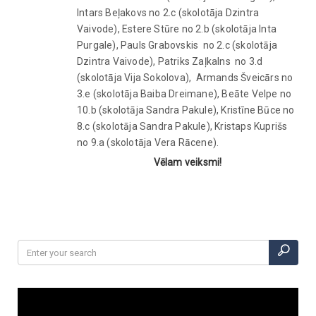
Intars Beļakovs no 2.c (skolotāja Dzintra
Vaivode), Estere Stūre no 2.b (skolotāja Inta
Purgale), Pauls Grabovskis no 2.c (skolotāja
Dzintra Vaivode), Patriks Zaļkalns no 3.d
(skolotāja Vija Sokolova), Armands Šveicārs no
3.e (skolotāja Baiba Dreimane), Beāte Velpe no
10.b (skolotāja Sandra Pakule), Kristīne Būce no
8.c (skolotāja Sandra Pakule), Kristaps Kuprišs
no 9.a (skolotāja Vera Rācene).
Vēlam veiksmi!