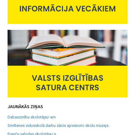
JAUNĀKĀS ZIŅAS
Dabaszinību skolotājai/-am
Smiltenes vidusskolā darbu sācis apvienoto skolu muzejs.
Franču valodas skolotāja/-s