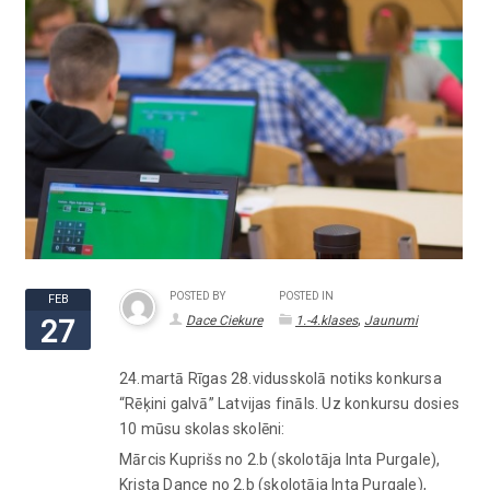
POSTED BY
POSTED IN
FEB
,
Dace Ciekure
1.-4.klases
Jaunumi
27
24.martā Rīgas 28.vidusskolā notiks konkursa
“Rēķini galvā” Latvijas fināls. Uz konkursu dosies
10 mūsu skolas skolēni:
Mārcis Kuprišs no 2.b (skolotāja Inta Purgale),
Krista Dance no 2.b (skolotāja Inta Purgale),