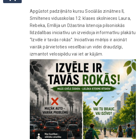
Apgūstot padziļināto kursu Sociālās zinātnes II,
Smiltenes vidusskolas 12. klases skolnieces Laura,
Rebeka, Emīlija un Džastina īstenoja pilsoniskās
līdzdalības iniciatīvu un izveidoja informatīvu plakātu
“Izvēle ir tavās rokās”. Iniciatīvas mērķis ir aicināt
vairāk pārvietoties veselībai un videi draudzīgi,
izmantot velosipēdu vai iet ar kājām.