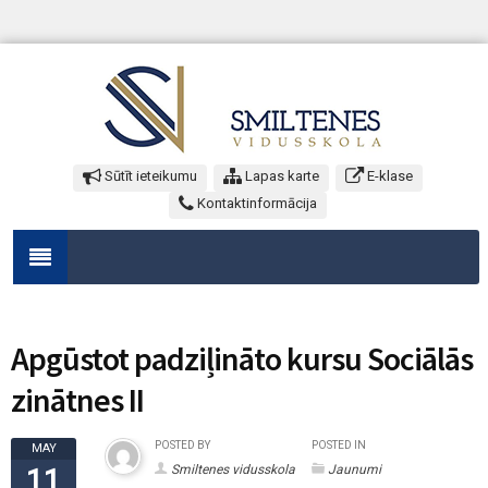
Sūtīt ieteikumu
Lapas karte
E-klase
Kontaktinformācija
Apgūstot padziļināto kursu Sociālās
zinātnes II
POSTED BY
POSTED IN
MAY
Smiltenes vidusskola
Jaunumi
11