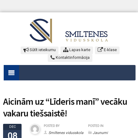
Sūtīt ieteikumu
Lapas karte
E-klase
Kontaktinformācija
Aicinām uz “Līderis manī” vecāku
vakaru tiešsaistē!
POSTED BY
POSTED IN
DEC
Smiltenes vidusskola
Jaunumi
08