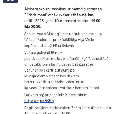
Aicinām
skolēnu
vecākus
uz
pārmaiņu
procesa
“
Līderis
manī
”
vecāku
vakar
u
tiešaistē
, kas
notiks
2025. gada 10.
decembrī
no
plkst
. 19.00
līdz
20.30.
Sarunu vadīs Mūžizglītības un kultūras institūta
“Vitae” Padomes priekšsēdētāja Aija Melle
kopā ar psiholoģi Elīnu Seleviču.
Vakara galvenā tēma –
pozitīva mikroklimata veidošanās izglītības iestādē
un vecāku loma bērnu uzvedības izpratnē.
Sarunā tiks skarti jautājumi par
iespējamiem vardarbības riskiem,
bērnu uzvedību dažādās vidēs un to,
kā vecākiem saprast, vai skolā bērnam ir droši.
Lūdzam reģistrēties līdz 9. decembrim:
https://ej.uz/e3fh
Reģistrētajiem dalībniekiem Zoom saite tiks nosūtīta
10. decembrī ap plkst. 10.00.