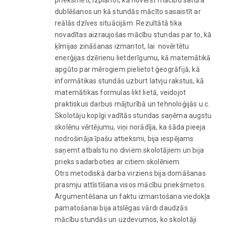
priekšmeti, izplānot, kā novērst mācību satura
dublēšanos un kā stundās mācīto sasaistīt ar
reālās dzīves situācijām. Rezultātā tika
novadītas aizraujošas mācību stundas par to, kā
ķīmijas zināšanas izmantot, lai novērtētu
enerģijas dzērienu lietderīgumu, kā matemātikā
apgūto par mērogiem pielietot ģeogrāfijā, kā
informātikas stundās uzburt latvju rakstus, kā
matemātikas formulas likt lietā, veidojot
praktiskus darbus mājturībā un tehnoloģijās u.c.
Skolotāju kopīgi vadītās stundas saņēma augstu
skolēnu vērtējumu, viņi norādīja, ka šāda pieeja
nodrošināja īpašu attieksmi, bija iespējams
saņemt atbalstu no diviem skolotājiem un bija
prieks sadarboties ar citiem skolēniem.
Otrs metodiskā darba virziens bija domāšanas
prasmju attīstīšana visos mācību priekšmetos.
Argumentēšana un faktu izmantošana viedokļa
pamatošanai bija atslēgas vārdi daudzās
mācību stundās un uzdevumos, ko skolotāji