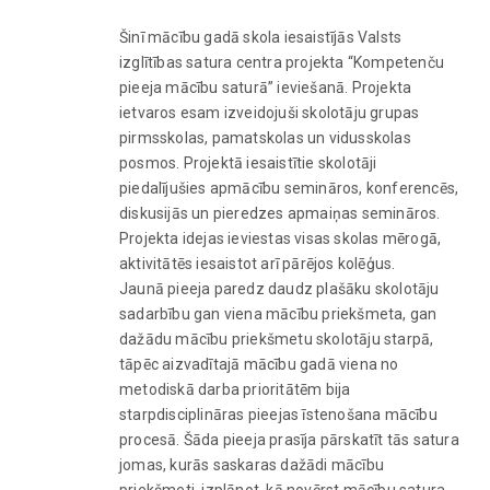
Šinī mācību gadā skola iesaistījās Valsts
izglītības satura centra projekta “Kompetenču
pieeja mācību saturā” ieviešanā. Projekta
ietvaros esam izveidojuši skolotāju grupas
pirmsskolas, pamatskolas un vidusskolas
posmos. Projektā iesaistītie skolotāji
piedalījušies apmācību semināros, konferencēs,
diskusijās un pieredzes apmaiņas semināros.
Projekta idejas ieviestas visas skolas mērogā,
aktivitātēs iesaistot arī pārējos kolēģus.
Jaunā pieeja paredz daudz plašāku skolotāju
sadarbību gan viena mācību priekšmeta, gan
dažādu mācību priekšmetu skolotāju starpā,
tāpēc aizvadītajā mācību gadā viena no
metodiskā darba prioritātēm bija
starpdisciplināras pieejas īstenošana mācību
procesā. Šāda pieeja prasīja pārskatīt tās satura
jomas, kurās saskaras dažādi mācību