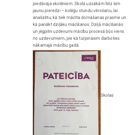
piedāvāja skolēniem. Skolā uzsākām līdz šim
jaunu pieredzi – kolēģu stundu vērošanu, lai
analizētu, kā tiek mācīta domāšanas prasme un
kā panākt dziļāku mācīšanos. Dziļā mācīšanās
un jēgpilni uzdevumi mācību procesā būs viens
no uzdevumiem, pie kā turpināsim darboties
nākamajā mācību gadā.
Skolas