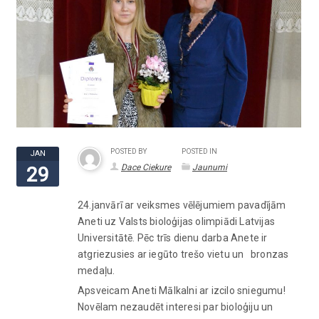
POSTED BY
POSTED IN
JAN
Dace Ciekure
Jaunumi
29
24.janvārī ar veiksmes vēlējumiem pavadījām
Aneti uz Valsts bioloģijas olimpiādi Latvijas
Universitātē. Pēc trīs dienu darba Anete ir
atgriezusies ar iegūto trešo vietu un bronzas
medaļu.
Apsveicam Aneti Mālkalni ar izcilo sniegumu!
Novēlam nezaudēt interesi par bioloģiju un