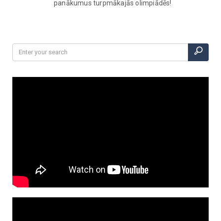
panākumus turpmākajās olimpiādēs!