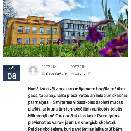
POSTED BY
POSTED IN
JUN
Dace Ciekure
Jaunumi
08
Noslēdzies vēl viens izaicinājumiem bagāts mācību
gads, taču šajā laikā piedzīvotas arī lielas un skaistas
pārmaiņas – Smiltenes vidusskolas skolēni mācās
plašās, ar jaunajām tehnoloģijām aprīkotās telpās.
Nākamajā mācību gadā skolas kolektīvam gatavi
pievienoties vairāki jauni un enerģiski skolotāji.
Paldies skolēniem, kuri pandēmijas laika grūtībām