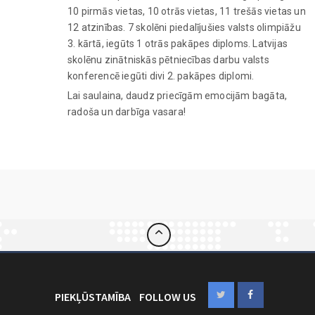
10 pirmās vietas, 10 otrās vietas, 11 trešās vietas un
12 atzinības. 7 skolēni piedalījušies valsts olimpiāžu
3. kārtā, iegūts 1 otrās pakāpes diploms. Latvijas
skolēnu zinātniskās pētniecības darbu valsts
konferencē iegūti divi 2. pakāpes diplomi.
Lai saulaina, daudz priecīgām emocijām bagāta,
radoša un darbīga vasara!
PIEKĻŪSTAMĪBA
FOLLOW US