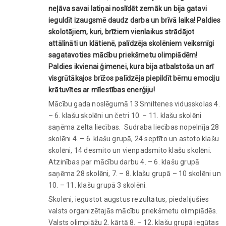
neļāva savai latiņai noslīdēt zemāk un bija gatavi
ieguldīt izaugsmē daudz darba un brīvā laika! Paldies
skolotājiem, kuri, brīžiem vienlaikus strādājot
attālināti un klātienē, palīdzēja skolēniem veiksmīgi
sagatavoties mācību priekšmetu olimpiādēm!
Paldies ikvienai ģimenei, kura bija atbalstoša un arī
visgrūtākajos brīžos palīdzēja piepildīt bērnu emociju
krātuvītes ar mīlestības enerģiju!
Mācību gada noslēgumā 13 Smiltenes vidusskolas 4.
– 6. klašu skolēni un četri 10. – 11. klašu skolēni
saņēma zelta liecības. Sudraba liecības nopelnīja 28
skolēni 4. – 6. klašu grupā, 24 septīto un astoto klašu
skolēni, 14 desmito un vienpadsmito klašu skolēni.
Atzinības par mācību darbu 4. – 6. klašu grupā
saņēma 28 skolēni, 7. – 8. klašu grupā – 10 skolēni un
10. – 11. klašu grupā 3 skolēni.
Skolēni, iegūstot augstus rezultātus, piedalījušies
valsts organizētajās mācību priekšmetu olimpiādēs.
Valsts olimpiāžu 2. kārtā 8. – 12. klašu grupā iegūtas