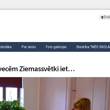
Sūt
bliotēka
Par skolu
Foto galerijas
Biedrība “MĒS SKOLA
svecēm Ziemassvētki iet…