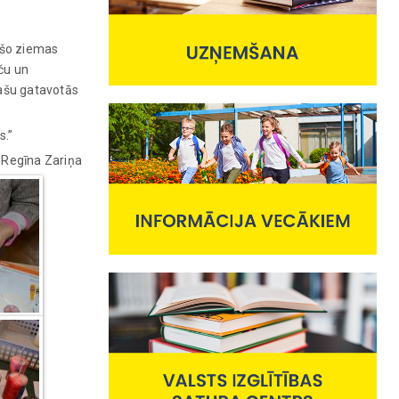
ašo ziemas
ču un
Pašu gatavotās
s.”
Regīna Zariņa