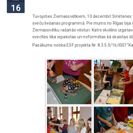
16
Tuvojoties Ziemassvētkiem, 10.decembrī Smiltenes v
sveču liešanas programmā. Pie mums no Rīgas bija ier
Ziemassvētku rašanās vēsturi. Katrs skolēns izgata
svecītes tika iepakotas un noformētas kā skaistas d
Pasākums notika ESF projekta Nr. 8.3.5.0/16/I001”Karj