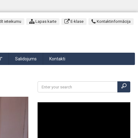
īt ieteikumu
Lapas karte
E-klase
Kontaktinformācija
I”
Salidojums
Kontakti