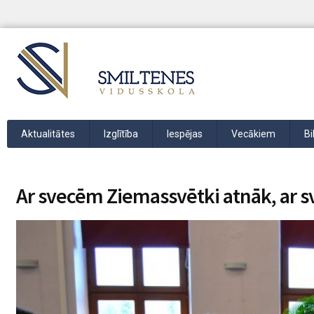
Aktualitātes
Izglītība
Iespējas
Vecākiem
Bi
Ar svecēm Ziemassvētki atnāk, ar 