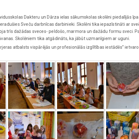
idusskolas Dakteru un Dārza ielas sākumskolas skolēni piedalījās īp
adušies Sveču darbnīcas darbinieki. Skolēni tika iepazīstināti ar sve
voja trīs dažādas sveces- peldošo, marmora un dažādu formu sveci. 
āvanas. Skolēniem tika atgādināts, ka jābūt uzmanīgiem ar uguni.
eras atbalsts vispārējās un profesionālās izglītības iestādēs” ietvaro