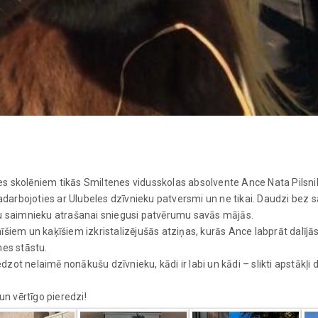
ases skolēniem tikās Smiltenes vidusskolas absolvente Ance Nata Pils
adarbojoties ar Ulubeles dzīvnieku patversmi un ne tikai. Daudzi bez s
u saimnieku atrašanai sniegusi patvērumu savās mājās.
iem un kaķīšiem izkristalizējušās atziņas, kurās Ance labprāt dalījās 
mes stāstu.
edzot nelaimē nonākušu dzīvnieku, kādi ir labi un kādi – slikti apstākļ
un vērtīgo pieredzi!