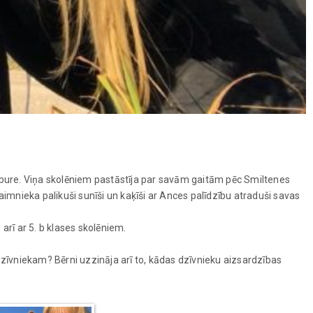
nibure. Viņa skolēniem pastāstīja par savām gaitām pēc Smiltenes
aimnieka palikuši sunīši un kaķīši ar Ances palīdzību atraduši savas
arī ar 5. b klases skolēniem.
i dzīvniekam? Bērni uzzināja arī to, kādas dzīvnieku aizsardzības