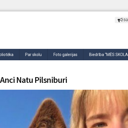
Sūt
bliotēka
Par skolu
Foto galerijas
Biedrība “MĒS SKOLA
Anci Natu Pilsniburi