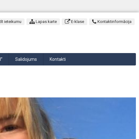
īt ieteikumu
Lapas karte
E-klase
Kontaktinformācija
I”
Salidojums
Kontakti