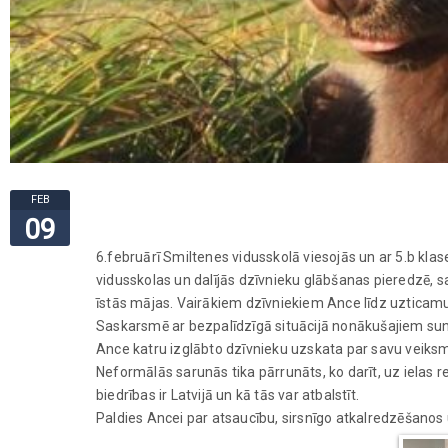
FEB
09
6.februārī Smiltenes vidusskolā viesojās un ar 5.b kl
vidusskolas un dalījās dzīvnieku glābšanas pieredzē, s
īstās mājas. Vairākiem dzīvniekiem Ance līdz uzticam
Saskarsmē ar bezpalīdzīgā situācijā nonākušajiem sunīš
Ance katru izglābto dzīvnieku uzskata par savu veiks
Neformālās sarunās tika pārrunāts, ko darīt, uz ielas r
biedrības ir Latvijā un kā tās var atbalstīt.
Paldies Ancei par atsaucību, sirsnīgo atkalredzēšanos 