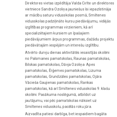
Direktores vietas izpildītāja Valda Cirīte un direktores
vietniece Sandra Ozoliņa jauniešus īsi iepazīstināja
ar mācību saturu vidusskolas posmā, Smiltenes
vidusskolas padziļināto kursu piedāvājumu, vidējās
izglītības programmas virzieniem, kā arī
specializētajiem kursiem un īpašajiem
piedāvājumiem ārpus programmas, dažādu projektu
piedāvātajām iespējām un interešu izglītību.
Atvērto durvju dienas aktivitātēs iesaistījās skolēni
no Palsmanes pamatskolas, Raunas pamatskolas,
Bilskas pamatskolas, Dāvja Ozoliņa Apes
pamatskolas, Ērģemes pamatskolas, Lizuma
pamatskolas, Grundzāles pamatskolas, Ojāra
Vācieša Gaujienas pamatskolas, Rankas
pamatskolas, kā arī Smiltenes vidusskolas 9. klašu
skolēni. Pasākuma noslēgumā, atbildot uz
jautājumu, vai pēc pamatskolas nāksiet uz
Smiltenes vidusskolu, pacēlās roku jūra.
Aizvadīta patiesi darbīga, bet iespaidiem bagāta