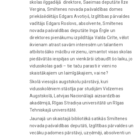
skolas ilggadējā direktore, Saeimas deputāte llze
Vergina, Smiltenes novada pašvaldības domes
priekšsēdētājs Edgars Avotiņš, Izglītības pārvaldes
vadītājs Edgars Roslovs, absolvente, Smiltenes
novada pašvaldības deputāte Inga Ērgle un
direktores pienākumu izpildītāja Valda Cirīte, vēlot
ikvienam atrast savām interesēm un talantiem
atbilstošāko mācību virzienu, izmantot visas skolas
piedāvātās iespējas un vienkārši izbaudīt šo laiku, jo
vidusskolas gadi – tie taču parasti ir vieni no
skaistākajiem un laimīgākajiem, vai ne?
Skolā viesojās augstskolu pārstāvji, kuri
vidusskolēniem stāstīja par studijām Vidzemes
Augstskolā, Latvijas Nacionālajā aizsardzības
akadēmijā, Rīgas Stradiņa universitātē un Rīgas
Tehniskajā universitātē.
Jaunajā un skaistajā bibliotēkā satikās Smiltenes
novada pašvaldības deputāti, Izglītības pārvaldes un
vecāku padomes pārstāvji, uzņēmēji, absolventi un