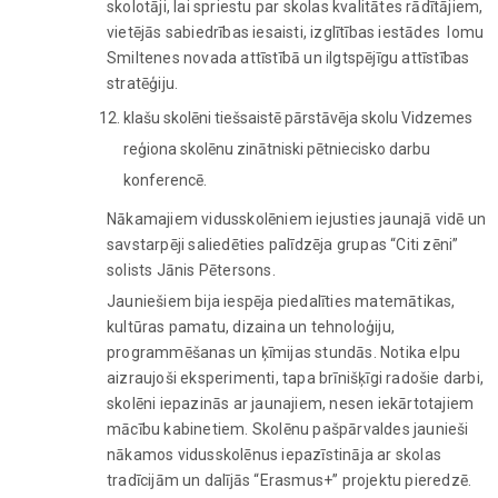
skolotāji, lai spriestu par skolas kvalitātes rādītājiem,
vietējās sabiedrības iesaisti, izglītības iestādes lomu
Smiltenes novada attīstībā un ilgtspējīgu attīstības
stratēģiju.
klašu skolēni tiešsaistē pārstāvēja skolu Vidzemes
reģiona skolēnu zinātniski pētniecisko darbu
konferencē.
Nākamajiem vidusskolēniem iejusties jaunajā vidē un
savstarpēji saliedēties palīdzēja grupas “Citi zēni”
solists Jānis Pētersons.
Jauniešiem bija iespēja piedalīties matemātikas,
kultūras pamatu, dizaina un tehnoloģiju,
programmēšanas un ķīmijas stundās. Notika elpu
aizraujoši eksperimenti, tapa brīnišķīgi radošie darbi,
skolēni iepazinās ar jaunajiem, nesen iekārtotajiem
mācību kabinetiem. Skolēnu pašpārvaldes jaunieši
nākamos vidusskolēnus iepazīstināja ar skolas
tradīcijām un dalījās “Erasmus+” projektu pieredzē.