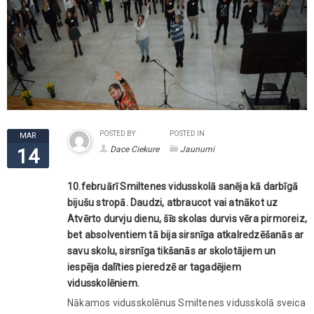
POSTED BY
POSTED IN
MAR
Dace Ciekure
Jaunumi
14
10.februārī Smiltenes vidusskolā sanēja kā darbīgā
bijušu stropā. Daudzi, atbraucot vai atnākot uz
Atvērto durvju dienu, šīs skolas durvis vēra pirmoreiz,
bet absolventiem tā bija sirsnīga atkalredzēšanās ar
savu skolu, sirsnīga tikšanās ar skolotājiem un
iespēja dalīties pieredzē ar tagadējiem
vidusskolēniem.
Nākamos vidusskolēnus Smiltenes vidusskolā sveica