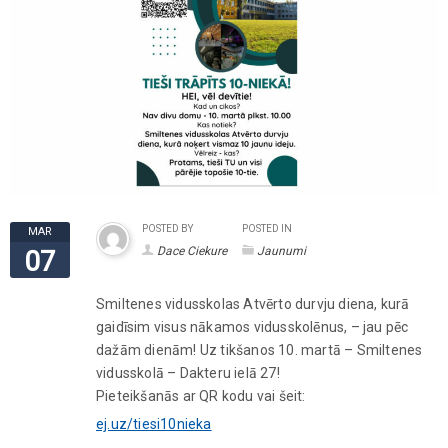
POSTED BY
POSTED IN
MAR
Dace Ciekure
Jaunumi
07
Smiltenes vidusskolas Atvērto durvju diena, kurā
gaidīsim visus nākamos vidusskolēnus, – jau pēc
dažām dienām! Uz tikšanos 10. martā – Smiltenes
vidusskolā – Dakteru ielā 27!
Pieteikšanās ar QR kodu vai šeit:
ej.uz/tiesi10nieka