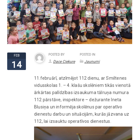
POSTED BY
POSTED IN
FEB
Dace Ciekure
Jaunumi
14
11.februārī, atzīmējot 112 dienu, ar Smiltenes
vidusskolas 1. – 4. klašu skolēniem tikās vienotā
ārkārtas palīdzības izsaukuma tālruņa numura
112 pārstāve, inspektore – dežurante Ineta
Blusiņa un informēja skolēnus par operatīvo
dienestu darbu un situācijām, kurās jāzvana uz
112, lai izsauktu operatīvos dienestus.