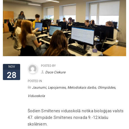
POSTED BY
NOV
Dace Ciekure
28
POSTED IN
,
,
,
,
Jaunumi
Lepojamies
Metodiskais darbs
Olimpiādes
Vidusskola
Šodien Smiltenes vidusskolā notika bioloģijas valsts
47. olimpiāde Smiltenes novada 9.-12.klašu
skolēniem.